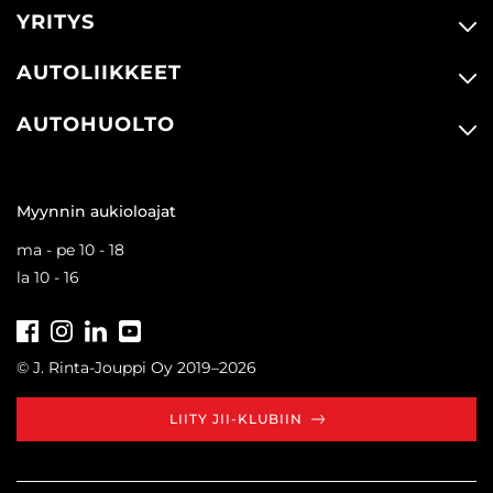
YRITYS
AUTOLIIKKEET
AUTOHUOLTO
Myynnin aukioloajat
ma - pe 10 - 18
la 10 - 16
Facebook
Instagram
LinkedIn
Youtube
Tiktok
© J. Rinta-Jouppi Oy 2019–2026
LIITY JII-KLUBIIN