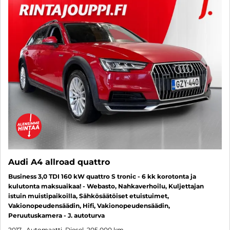
Audi A4 allroad quattro
Business 3,0 TDI 160 kW quattro S tronic - 6 kk korotonta ja
kulutonta maksuaikaa! - Webasto, Nahkaverhoilu, Kuljettajan
istuin muistipaikoilla, Sähkösäätöiset etuistuimet,
Vakionopeudensäädin, Hifi, Vakionopeudensäädin,
Peruutuskamera - J. autoturva
2017
, Automaatti, Diesel, 205 000 km