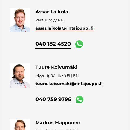
Assar Laikola
Vastuumyyjä FI
assar.laikola
@rintajouppi.fi
040 182 4520
Tuure Koivumäki
Myyntipäällikkö FI | EN
tuure.koivumaki
@rintajouppi.fi
040 759 9796
Markus Happonen