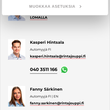
Roope Kahlos
MUOKKAA ASETUKSIA
Automyyjä FI | EN
LOMALLA
Kasperi Hintsala
Automyyjä FI
kasperi.hintsala
@rintajouppi.fi
040 3511 166
Fanny Särkinen
Automyyjä FI | EN
fanny.sarkinen
@rintajouppi.fi