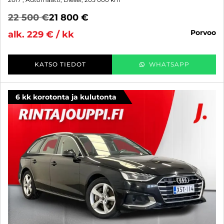
22 500 €
21 800 €
porvoo
alk. 229 € / kk
KATSO TIEDOT
WHATSAPP
6 kk korotonta ja kulutonta