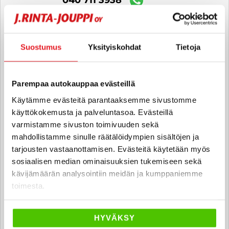
Jarkko Koskela
Suostumus
Yksityiskohdat
Tietoja
Automyyjä FI | EN
jarkko.koskela
@rintajouppi.fi
Parempaa autokauppaa evästeillä
040 557 0160
Käytämme evästeitä parantaaksemme sivustomme
käyttökokemusta ja palveluntasoa. Evästeillä
varmistamme sivuston toimivuuden sekä
mahdollistamme sinulle räätälöidympien sisältöjen ja
Aaro Härkki
tarjousten vastaanottamisen. Evästeitä käytetään myös
Automyyjä FI
sosiaalisen median ominaisuuksien tukemiseen sekä
aaro.harkki
@rintajouppi.fi
kävijämäärän analysointiin meidän ja kumppaniemme
toimesta.
040 711 3986
HYVÄKSY