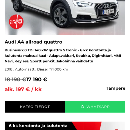
Audi A4 allroad quattro
Business 2,0 TDI 140 kW quattro S tronic - 6 kk korotonta ja
kulutonta maksuaikaa! - Adapt.vakkari, Koukku, Digimittari, MMI
Navi, Keyless, Sporttipenkit, Jakohihna vaihdettu
2018
, Automaatti, Diesel, 171 000 km
18 190 €
17 190 €
tampere
alk. 197 € / kk
KATSO TIEDOT
WHATSAPP
6 kk korotonta ja kulutonta