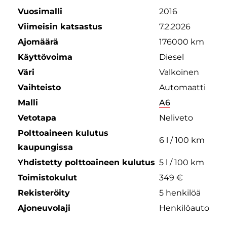
Vuosimalli
2016
Viimeisin katsastus
7.2.2026
Ajomäärä
176000 km
Käyttövoima
Diesel
Väri
Valkoinen
Vaihteisto
Automaatti
Malli
A6
Vetotapa
Neliveto
Polttoaineen kulutus
6 l / 100 km
kaupungissa
Yhdistetty polttoaineen kulutus
5 l / 100 km
Toimistokulut
349 €
Rekisteröity
5 henkilöä
Ajoneuvolaji
Henkilöauto