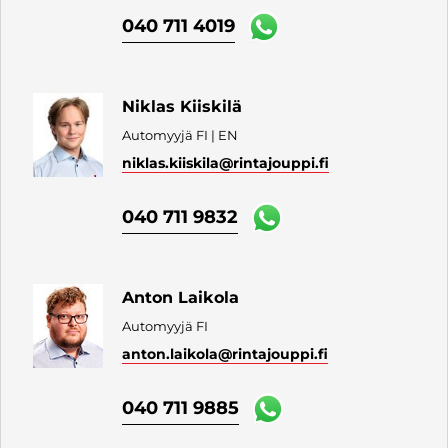
040 711 4019
Niklas Kiiskilä
Automyyjä FI | EN
niklas.kiiskila
@rintajouppi.fi
040 711 9832
Anton Laikola
Automyyjä FI
anton.laikola
@rintajouppi.fi
040 711 9885