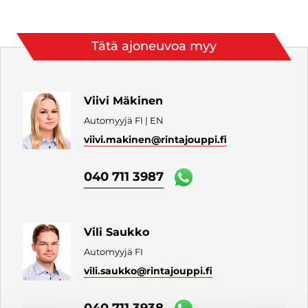
Tätä ajoneuvoa myy
Viivi Mäkinen
Automyyjä FI | EN
viivi.makinen
@rintajouppi.fi
040 711 3987
Vili Saukko
Automyyjä FI
vili.saukko
@rintajouppi.fi
040 711 3938