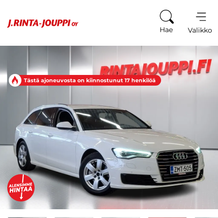
Siirry sisältöön
Hae
Valikko
Tästä ajoneuvosta on kiinnostunut 17 henkilöä