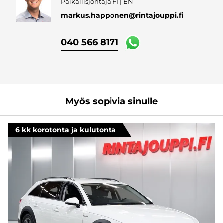
Paikallisjohtaja FI | EN
markus.happonen
@rintajouppi.fi
040 566 8171
Myös sopivia sinulle
6 kk korotonta ja kulutonta