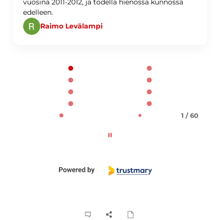
vuosina 2011-2012, ja todella hienossa kunnossa
edelleen.
Raimo Levälampi
Page 1 of 60
1 / 60