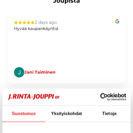
Joupista
2 days ago
Hyvää kaupankäyntiä
Jani Taiminen
Page 1 of 60
Suostumus
Yksityiskohdat
Tietoja
1 / 60