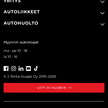
YRITYS
AUTOLIIKKEET
AUTOHUOLTO
Myynnin aukioloajat
ma - pe 10 - 18
la 10 - 16
Facebook
Instagram
LinkedIn
Youtube
Tiktok
© J. Rinta-Jouppi Oy 2019–2026
LIITY JII-KLUBIIN