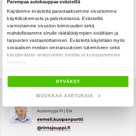
Parempaa autokauppaa evästeillä
Käytämme evästeitä parantaaksemme sivustomme
käyttökokemusta ja palveluntasoa. Evästeillä
varmistamme sivuston toimivuuden sekä
mahdollistamme sinulle räätälöidympien sisältöjen ja
tarjousten vastaanottamisen. Evästeitä käytetään myös
sosiaalisen median ominaisuuksien tukemiseen sekä
kävijämäärän analysointiin meidän ja kumppaniemme
toimesta.
Tätä ajoneuvoa myy
HYVÄKSY
MUOKKAA ASETUKSIA
Eemeli Kuopanportti
Automyyjä FI | EN
eemeli.kuopanportti
@rintajouppi.fi