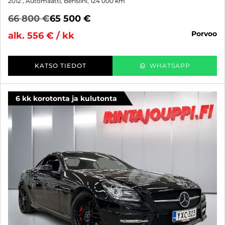
2012
, Automaatti, Bensiini, 124 000 km
66 800 €
65 500 €
porvoo
alk. 556 € / kk
KATSO TIEDOT
WHATSAPP
6 kk korotonta ja kulutonta