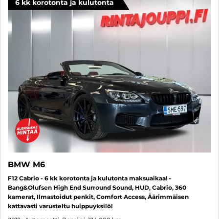
6 kk korotonta ja kulutonta
BMW M6
F12 Cabrio - 6 kk korotonta ja kulutonta maksuaikaa! -
Bang&Olufsen High End Surround Sound, HUD, Cabrio, 360
kamerat, Ilmastoidut penkit, Comfort Access, Äärimmäisen
kattavasti varusteltu huippuyksilö!