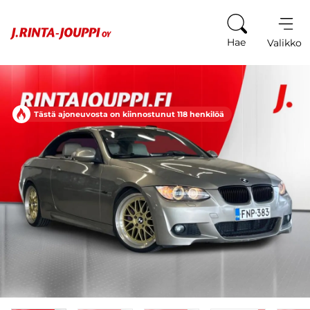
Siirry sisältöön
Hae
Valikko
Tästä ajoneuvosta on kiinnostunut 118 henkilöä