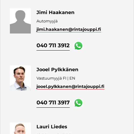
Jimi Haakanen
Automyyjä
jimi.haakanen
@rintajouppi.fi
040 711 3912
Jooel Pylkkänen
Vastuumyyjä FI | EN
jooel.pylkkanen
@rintajouppi.fi
040 711 3917
Lauri Liedes