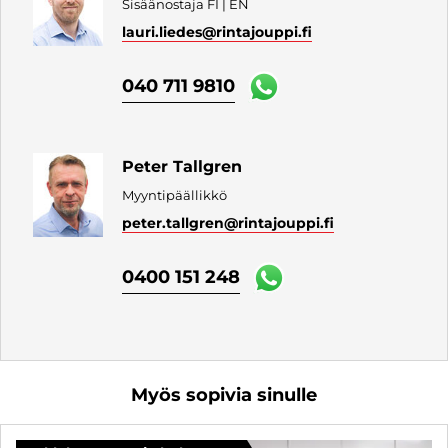
Sisäänostaja FI | EN
lauri.liedes
@rintajouppi.fi
040 711 9810
Peter Tallgren
Myyntipäällikkö
peter.tallgren
@rintajouppi.fi
0400 151 248
Myös sopivia sinulle