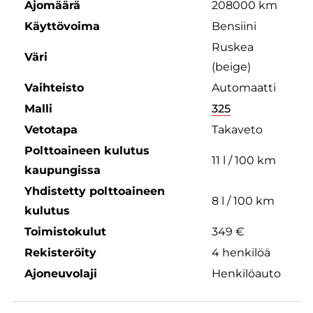
Ajomäärä
208000 km
Käyttövoima
Bensiini
Ruskea
Väri
(beige)
Vaihteisto
Automaatti
Malli
325
Vetotapa
Takaveto
Polttoaineen kulutus
11 l / 100 km
kaupungissa
Yhdistetty polttoaineen
8 l / 100 km
kulutus
Toimistokulut
349 €
Rekisteröity
4 henkilöä
Ajoneuvolaji
Henkilöauto