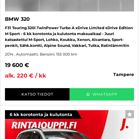
BMW 320
F31 Touring 320i TwinPower Turbo A xDrive Limited xDrive Edition
M Sport - 6 kk korotonta ja kulutonta maksuaikaa! - Juuri
katsastettu! M-Sport, Lohko, Koukku, Xenon, Alcantara, Sport-
penkit, Sähk.kontti, Alpine Sound, Vakkari, Tutka, Ratinlämmitin
2014
, Automaatti, Bensiini, 155 000 km
19 600 €
tampere
alk. 220 € / kk
KATSO TIEDOT
WHATSAPP
6 kk korotonta ja kulutonta
SUO