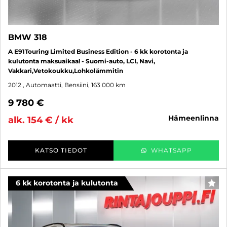
BMW 318
A E91Touring Limited Business Edition - 6 kk korotonta ja
kulutonta maksuaikaa! - Suomi-auto, LCI, Navi,
Vakkari,Vetokoukku,Lohkolämmitin
2012
, Automaatti, Bensiini, 163 000 km
9 780 €
hämeenlinna
alk. 154 € / kk
KATSO TIEDOT
WHATSAPP
6 kk korotonta ja kulutonta
SUO