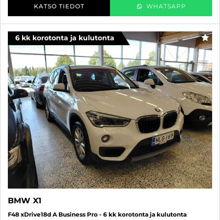
KATSO TIEDOT
WHATSAPP
6 kk korotonta ja kulutonta
SUO
BMW X1
F48 xDrive18d A Business Pro - 6 kk korotonta ja kulutonta