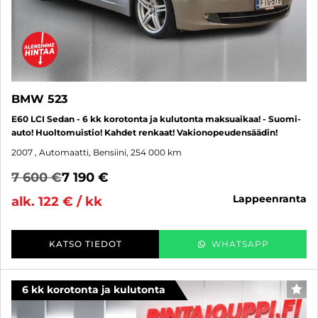
BMW 523
E60 LCI Sedan - 6 kk korotonta ja kulutonta maksuaikaa! - Suomi-
auto! Huoltomuistio! Kahdet renkaat! Vakionopeudensäädin!
2007
, Automaatti, Bensiini, 254 000 km
7 600 €
7 190 €
lappeenranta
alk. 122 € / kk
KATSO TIEDOT
WHATSAPP
6 kk korotonta ja kulutonta
SUO