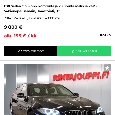
F30 Sedan 316i - 6 kk korotonta ja kulutonta maksuaikaa! -
Vakionopeussäädin, Ilmastointi, BT
2014
, Manuaali, Bensiini, 214 000 km
9 800 €
kotka
alk. 155 € / kk
KATSO TIEDOT
WHATSAPP
SUO