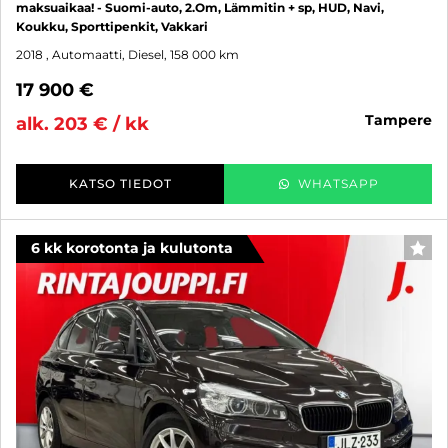
maksuaikaa! - Suomi-auto, 2.Om, Lämmitin + sp, HUD, Navi,
Koukku, Sporttipenkit, Vakkari
2018
, Automaatti, Diesel, 158 000 km
17 900 €
tampere
alk. 203 € / kk
KATSO TIEDOT
WHATSAPP
6 kk korotonta ja kulutonta
SUO