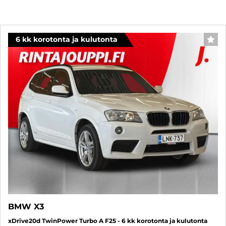
6 kk korotonta ja kulutonta
SUO
BMW X3
xDrive20d TwinPower Turbo A F25 - 6 kk korotonta ja kulutonta