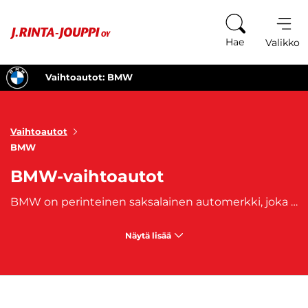
Siirry sisältöön
Hae
Valikko
Vaihtoautot: BMW
Vaihtoautot
BMW
BMW-vaihtoautot
BMW on perinteinen saksalainen automerkki, joka on perustettu vuonna 1916. BMW-vaihtoautot tarjoavat tinkimätöntä laatua ja innovatiivista teknologiaa, joka tekee ajamisesta nautinnollista ja turvallista. Jokainen BMW-vaihtoauto on suunniteltu tarjoamaan ainutlaatuisia ajokokemuksia ja luomaan vahvan yhteyden tien ja kuljettajan välille. BMW-vaihtoautoja on tarjolla laaja mallivalikoima, josta löytyy varmasti jokaiselle sopiva vaihtoehto. Hanki BMW-vaihtoauto ja nauti ainutlaatuisesta ajokokemuksesta, jonka vain BMW voi tarjota. Tutustu laajaan BMW-vaihtoautojen valikoimaamme ja osta juuri sinun tarpeisiisi sopiva Bemari yksilö!
Näytä lisää