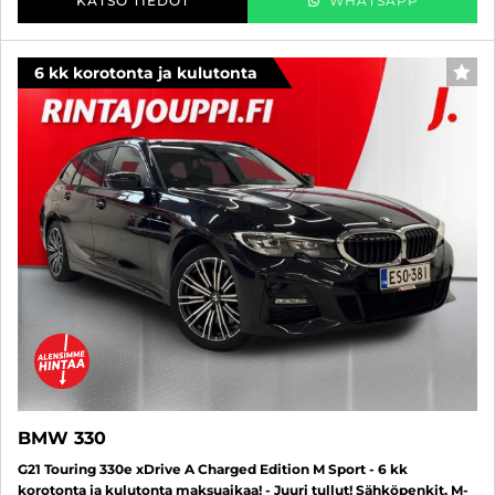
KATSO TIEDOT
WHATSAPP
6 kk korotonta ja kulutonta
SUO
BMW 330
G21 Touring 330e xDrive A Charged Edition M Sport - 6 kk
korotonta ja kulutonta maksuaikaa! - Juuri tullut! Sähköpenkit, M-