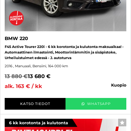
BMW 220
F45 Active Tourer 220i - 6 kk korotonta ja kulutonta maksuaikaa! -
Automaattinen ilmastointi, Moottorinlämmitin ja sisäpistoke,
Urheiluistuimet edessä - J. autoturva
2016
, Manuaali, Bensiini, 164 000 km
13 880 €
13 680 €
kuopio
alk. 163 € / kk
KATSO TIEDOT
WHATSAPP
6 kk korotonta ja kulutonta
SUO