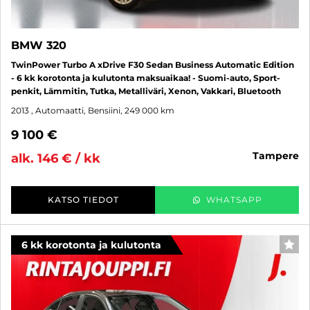
BMW 320
TwinPower Turbo A xDrive F30 Sedan Business Automatic Edition
- 6 kk korotonta ja kulutonta maksuaikaa! - Suomi-auto, Sport-
penkit, Lämmitin, Tutka, Metalliväri, Xenon, Vakkari, Bluetooth
2013
, Automaatti, Bensiini, 249 000 km
9 100 €
tampere
alk. 146 € / kk
KATSO TIEDOT
WHATSAPP
6 kk korotonta ja kulutonta
SUO