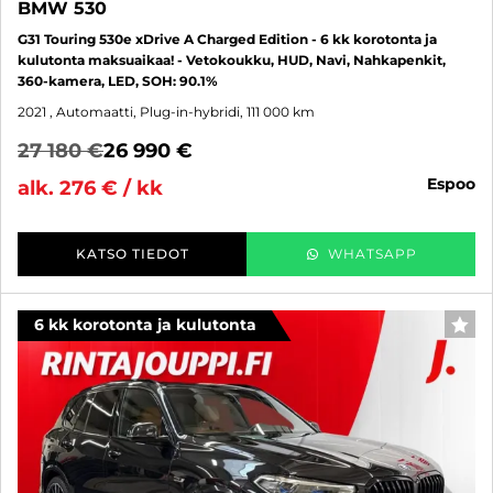
BMW 530
G31 Touring 530e xDrive A Charged Edition - 6 kk korotonta ja
kulutonta maksuaikaa! - Vetokoukku, HUD, Navi, Nahkapenkit,
360-kamera, LED, SOH: 90.1%
2021
, Automaatti, Plug-in-hybridi, 111 000 km
27 180 €
26 990 €
espoo
alk. 276 € / kk
KATSO TIEDOT
WHATSAPP
6 kk korotonta ja kulutonta
SUO