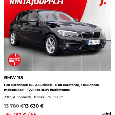
BMW 118
F20 Hatchback 118i A Business - 6 kk korotonta ja kulutonta
maksuaikaa! - Tyylikäs BMW huollettuna!
2017
, Automaatti, Bensiini, 125 000 km
13 780 €
13 630 €
lahti
alk. 162 € / kk