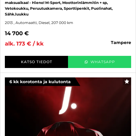
maksuaikaa! - Hieno! M-Sport, Moottorinlämmitin + sp,
Vetokoukku, Peruutuskamera, Sporttipenkit, Puolinahat,
Sähk.luukku
2013
, Automaatti, Diesel, 207 000 km
14 700 €
tampere
alk. 173 € / kk
KATSO TIEDOT
WHATSAPP
6 kk korotonta ja kulutonta
SUO