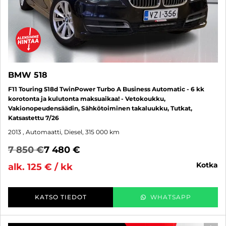
BMW 518
F11 Touring 518d TwinPower Turbo A Business Automatic - 6 kk
korotonta ja kulutonta maksuaikaa! - Vetokoukku,
Vakionopeudensäädin, Sähkötoiminen takaluukku, Tutkat,
Katsastettu 7/26
2013
, Automaatti, Diesel, 315 000 km
7 850 €
7 480 €
kotka
alk. 125 € / kk
KATSO TIEDOT
WHATSAPP