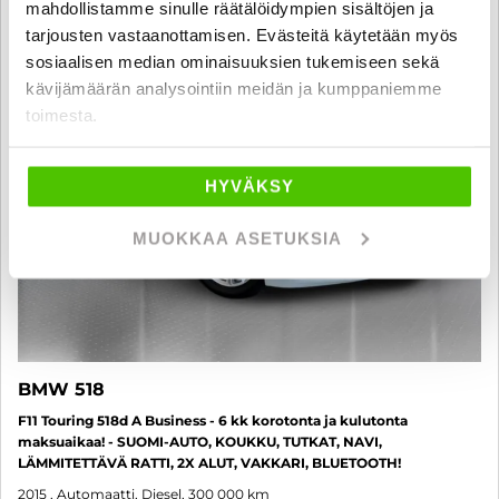
mahdollistamme sinulle räätälöidympien sisältöjen ja
6 kk korotonta ja kulutonta
SUO
tarjousten vastaanottamisen. Evästeitä käytetään myös
sosiaalisen median ominaisuuksien tukemiseen sekä
kävijämäärän analysointiin meidän ja kumppaniemme
toimesta.
HYVÄKSY
MUOKKAA ASETUKSIA
BMW 518
F11 Touring 518d A Business - 6 kk korotonta ja kulutonta
maksuaikaa! - SUOMI-AUTO, KOUKKU, TUTKAT, NAVI,
LÄMMITETTÄVÄ RATTI, 2X ALUT, VAKKARI, BLUETOOTH!
2015
, Automaatti, Diesel, 300 000 km