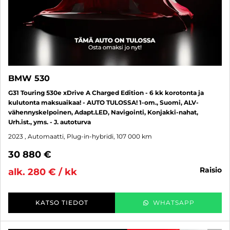
BMW 530
G31 Touring 530e xDrive A Charged Edition - 6 kk korotonta ja
kulutonta maksuaikaa! - AUTO TULOSSA! 1-om., Suomi, ALV-
vähennyskelpoinen, Adapt.LED, Navigointi, Konjakki-nahat,
Urh.ist., yms. - J. autoturva
2023
, Automaatti, Plug-in-hybridi, 107 000 km
30 880 €
raisio
alk. 280 € / kk
KATSO TIEDOT
WHATSAPP