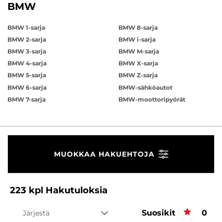
BMW
BMW 1-sarja
BMW 8-sarja
BMW 2-sarja
BMW i-sarja
BMW 3-sarja
BMW M-sarja
BMW 4-sarja
BMW X-sarja
BMW 5-sarja
BMW Z-sarja
BMW 6-sarja
BMW-sähköautot
BMW 7-sarja
BMW-moottoripyörät
MUOKKAA HAKUEHTOJA
223
kpl
Hakutuloksia
Suosikit
Suos
0
Järjestä