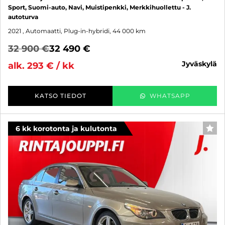
Sport, Suomi-auto, Navi, Muistipenkki, Merkkihuollettu - J.
autoturva
2021
, Automaatti, Plug-in-hybridi, 44 000 km
32 900 €
32 490 €
jyväskylä
alk. 293 € / kk
KATSO TIEDOT
WHATSAPP
6 kk korotonta ja kulutonta
SUO