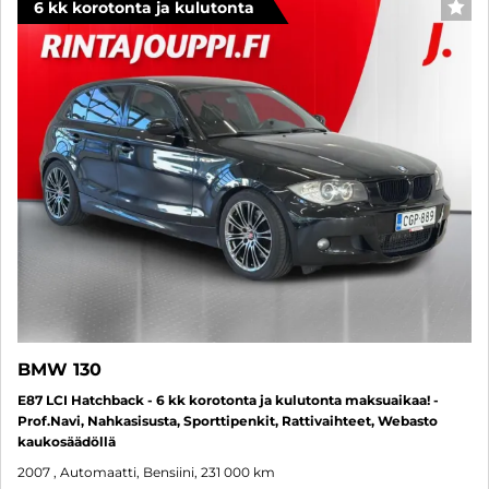
6 kk korotonta ja kulutonta
SUO
BMW 130
E87 LCI Hatchback - 6 kk korotonta ja kulutonta maksuaikaa! -
Prof.Navi, Nahkasisusta, Sporttipenkit, Rattivaihteet, Webasto
kaukosäädöllä
2007
, Automaatti, Bensiini, 231 000 km