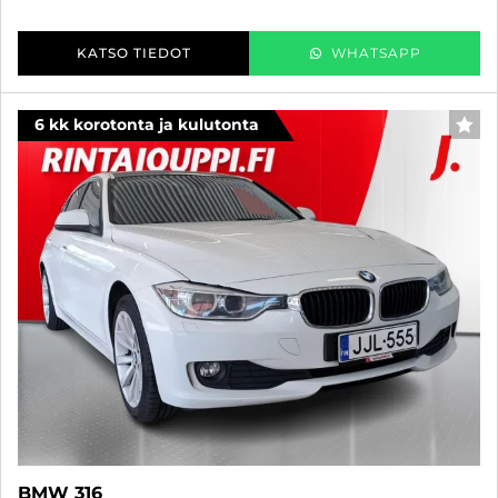
KATSO TIEDOT
WHATSAPP
6 kk korotonta ja kulutonta
SUO
BMW 316