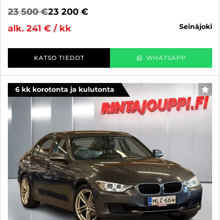
23 500 €
23 200 €
seinäjoki
alk. 241 € / kk
KATSO TIEDOT
WHATSAPP
6 kk korotonta ja kulutonta
SUO