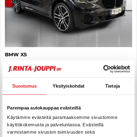
BMW X5
G05 xDrive45e A Charged Edition M Sport - 6 kk korotonta ja
kulutonta maksuaikaa! - Suomi-auto, Akkutesti 91/100, Navi, HUD,
Vetokoukku
2022
, Automaatti, Plug-in-hybridi, 163 900 km
Suostumus
Yksityiskohdat
Tietoja
42 900 €
helsinki
alk. 375 € / kk
Parempaa autokauppaa evästeillä
Käytämme evästeitä parantaaksemme sivustomme
KATSO TIEDOT
WHATSAPP
käyttökokemusta ja palveluntasoa. Evästeillä
varmistamme sivuston toimivuuden sekä