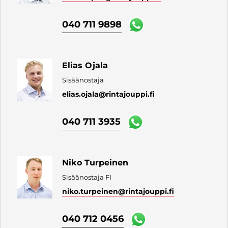
040 711 9898
Elias Ojala
Sisäänostaja
elias.ojala
@rintajouppi.fi
040 711 3935
Niko Turpeinen
Sisäänostaja FI
niko.turpeinen
@rintajouppi.fi
040 712 0456