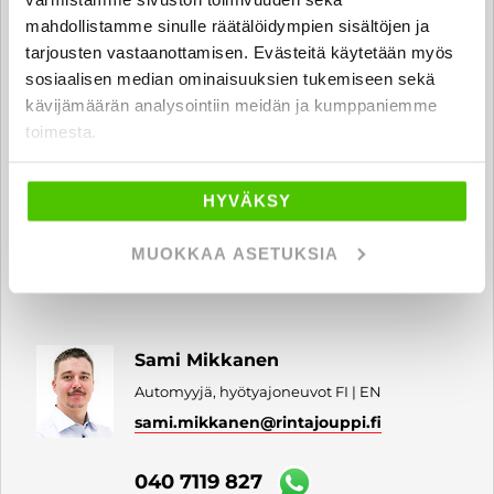
040 162 4140
mahdollistamme sinulle räätälöidympien sisältöjen ja
tarjousten vastaanottamisen. Evästeitä käytetään myös
sosiaalisen median ominaisuuksien tukemiseen sekä
kävijämäärän analysointiin meidän ja kumppaniemme
Roni Koponen
toimesta.
Automyyjä FI | EN
roni.koponen
@rintajouppi.fi
HYVÄKSY
040 712 0455
MUOKKAA ASETUKSIA
Sami Mikkanen
Automyyjä, hyötyajoneuvot FI | EN
sami.mikkanen
@rintajouppi.fi
040 7119 827