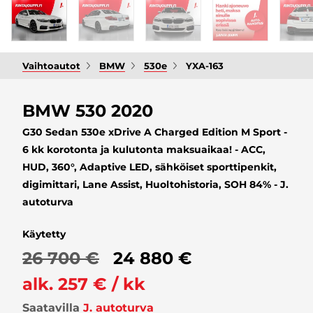
Vaihtoautot
BMW
530e
YXA-163
BMW 530 2020
G30 Sedan 530e xDrive A Charged Edition M Sport -
6 kk korotonta ja kulutonta maksuaikaa! - ACC,
HUD, 360°, Adaptive LED, sähköiset sporttipenkit,
digimittari, Lane Assist, Huoltohistoria, SOH 84% - J.
autoturva
Käytetty
26 700 €
24 880 €
alk. 257 € / kk
Saatavilla
J. autoturva