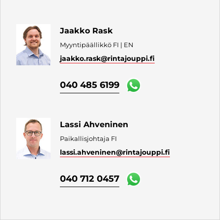
Jaakko Rask
Myyntipäällikkö FI | EN
jaakko.rask
@rintajouppi.fi
040 485 6199
Lassi Ahveninen
Paikallisjohtaja FI
lassi.ahveninen
@rintajouppi.fi
040 712 0457