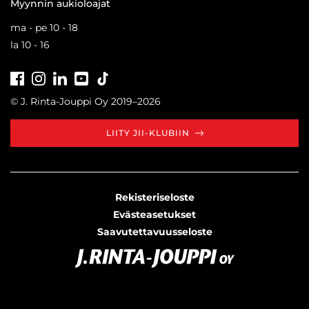
Myynnin aukioloajat
ma - pe 10 - 18
la 10 - 16
Facebook
Instagram
LinkedIn
Youtube
Tiktok
© J. Rinta-Jouppi Oy 2019–2026
LIITY JII-KLUBIIN
Rekisteriseloste
Evästeasetukset
Saavutettavuusseloste