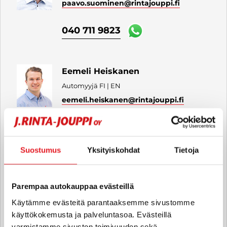
paavo.suominen
@rintajouppi.fi
040 711 9823
Eemeli Heiskanen
Automyyjä FI | EN
eemeli.heiskanen
@rintajouppi.fi
040 711 9821
Suostumus
Yksityiskohdat
Tietoja
Juha Turunen
Parempaa autokauppaa evästeillä
Automyyjä FI
Käytämme evästeitä parantaaksemme sivustomme
juha.turunen
@rintajouppi.fi
käyttökokemusta ja palveluntasoa. Evästeillä
varmistamme sivuston toimivuuden sekä