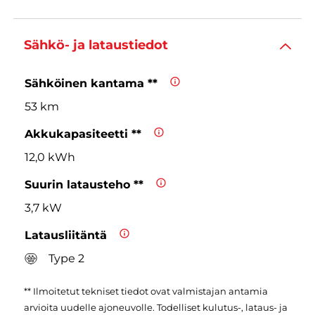
Sähkö- ja lataustiedot
Sähköinen kantama **
53 km
Akkukapasiteetti **
12,0 kWh
Suurin latausteho **
3,7 kW
Latausliitäntä
Type 2
** Ilmoitetut tekniset tiedot ovat valmistajan antamia
arvioita uudelle ajoneuvolle. Todelliset kulutus-, lataus- ja