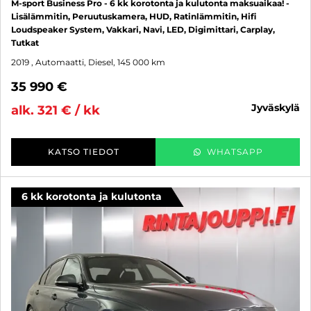
M-sport Business Pro - 6 kk korotonta ja kulutonta maksuaikaa! -
Lisälämmitin, Peruutuskamera, HUD, Ratinlämmitin, Hifi
Loudspeaker System, Vakkari, Navi, LED, Digimittari, Carplay,
Tutkat
2019
, Automaatti, Diesel, 145 000 km
35 990 €
jyväskylä
alk. 321 € / kk
KATSO TIEDOT
WHATSAPP
6 kk korotonta ja kulutonta