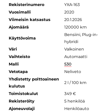
Rekisterinumero
YXA-163
Vuosimalli
2020
Viimeisin katsastus
20.1.2026
Ajomäärä
120000 km
Bensiini, Plug-in-
Käyttövoima
hybridi
Väri
Valkoinen
Vaihteisto
Automaatti
Malli
530
Vetotapa
Neliveto
Yhdistetty polttoaineen
2 l / 100 km
kulutus
Toimistokulut
349 €
Rekisteröity
5 henkilöä
Ajoneuvolaji
Henkilöauto