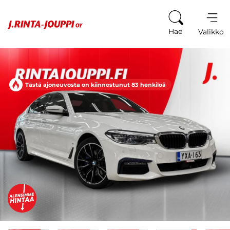
Siirry sisältöön
Hae
Valikko
Tästä ajoneuvosta on kiinnostunut 83 henkilöä