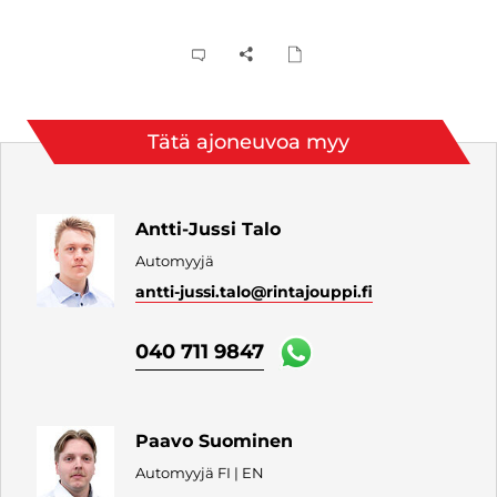
Tätä ajoneuvoa myy
Antti-Jussi Talo
Automyyjä
antti-jussi.talo
@rintajouppi.fi
040 711 9847
Paavo Suominen
Automyyjä FI | EN