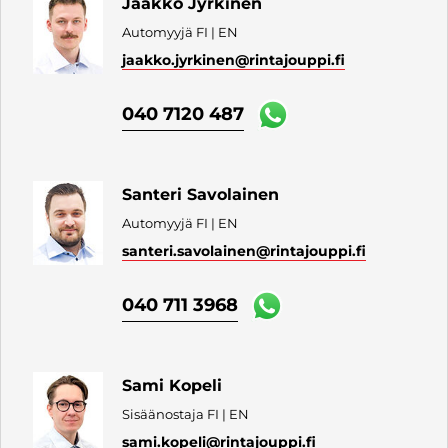
Jaakko Jyrkinen
Automyyjä FI | EN
jaakko.jyrkinen
@rintajouppi.fi
040 7120 487
Santeri Savolainen
Automyyjä FI | EN
santeri.savolainen
@rintajouppi.fi
040 711 3968
Sami Kopeli
Sisäänostaja FI | EN
sami.kopeli
@rintajouppi.fi