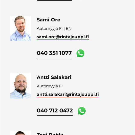
Sami Ore
Automyyjä FI | EN
sami.ore
@rintajouppi.fi
040 351 1077
Antti Salakari
Automyyjä FI
antti.salakari
@rintajouppi.fi
040 712 0472
Toni Pahla