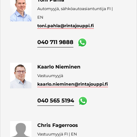
Automyyjä, sähköautoasiantuntija FI |
EN
toni.pahla
@rintajouppi.fi
040 711 9888
Kaarlo Nieminen
Vastuumyyjä
kaarlo.nieminen
@rintajouppi.fi
040 565 5194
Chris Fagerroos
Vastuumyyjä FI | EN