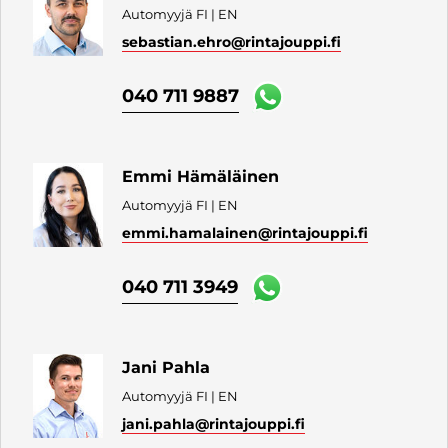
Automyyjä FI | EN
sebastian.ehro
@rintajouppi.fi
040 711 9887
Emmi Hämäläinen
Automyyjä FI | EN
emmi.hamalainen
@rintajouppi.fi
040 711 3949
Jani Pahla
Automyyjä FI | EN
jani.pahla
@rintajouppi.fi