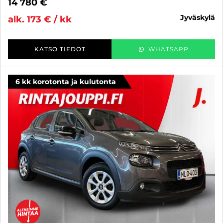
14 780 €
jyväskylä
alk. 173 € / kk
KATSO TIEDOT
WHATSAPP
6 kk korotonta ja kulutonta