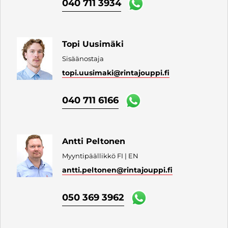
040 711 3934
Topi Uusimäki
Sisäänostaja
topi.uusimaki
@rintajouppi.fi
040 711 6166
Antti Peltonen
Myyntipäällikkö FI | EN
antti.peltonen
@rintajouppi.fi
050 369 3962