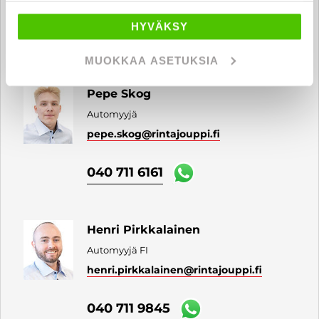
HYVÄKSY
040 712 0509
MUOKKAA ASETUKSIA
Pepe Skog
Automyyjä
pepe.skog
@rintajouppi.fi
040 711 6161
Henri Pirkkalainen
Automyyjä FI
henri.pirkkalainen
@rintajouppi.fi
040 711 9845