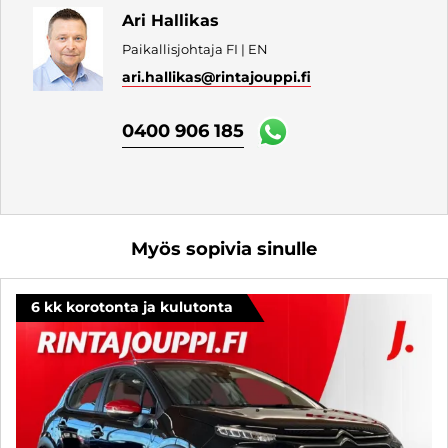
Ari Hallikas
Paikallisjohtaja FI | EN
ari.hallikas
@rintajouppi.fi
0400 906 185
Myös sopivia sinulle
6 kk korotonta ja kulutonta