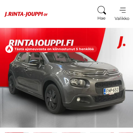
Siirry sisältöön
Hae
Valikko
Tästä ajoneuvosta on kiinnostunut 5 henkilöä