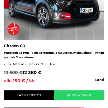
Citroen C3
PureTech 83 Pop - 6 kk korotonta ja kulutonta maksuaikaa! - Vähän
ajettu! - J. autoturva
2023
, Manuaali, Bensiini, 19 000 km
12 500 €
12 380 €
lahti
alk. 150 € / kk
KATSO TIEDOT
WHATSAPP