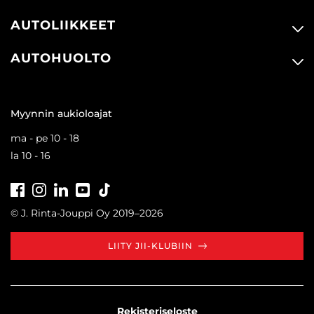
AUTOLIIKKEET
AUTOHUOLTO
Myynnin aukioloajat
ma - pe 10 - 18
la 10 - 16
Facebook
Instagram
LinkedIn
Youtube
Tiktok
© J. Rinta-Jouppi Oy 2019–2026
LIITY JII-KLUBIIN
Rekisteriseloste