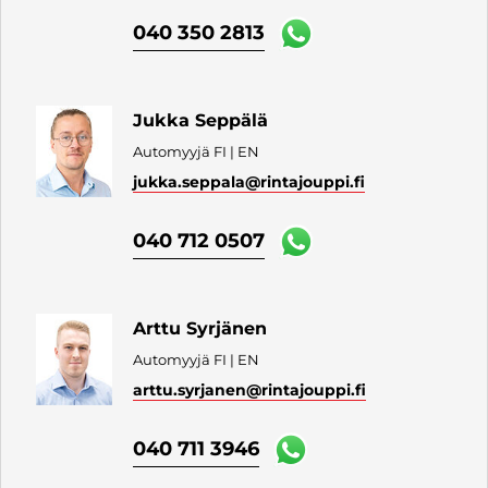
040 350 2813
Jukka Seppälä
Automyyjä FI | EN
jukka.seppala
@rintajouppi.fi
040 712 0507
Arttu Syrjänen
Automyyjä FI | EN
arttu.syrjanen
@rintajouppi.fi
040 711 3946