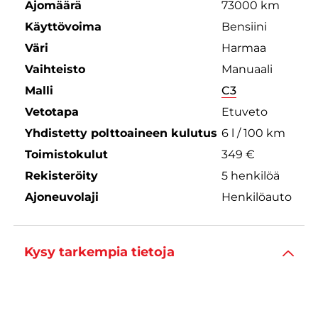
Ajomäärä
73000 km
Käyttövoima
Bensiini
Väri
Harmaa
Vaihteisto
Manuaali
Malli
C3
Vetotapa
Etuveto
Yhdistetty polttoaineen kulutus
6 l / 100 km
Toimistokulut
349 €
Rekisteröity
5 henkilöä
Ajoneuvolaji
Henkilöauto
Kysy tarkempia tietoja