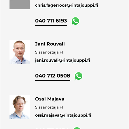
chris.fagerroos
@rintajouppi.fi
040 711 6193
Jani Rouvali
Sisäänostaja FI
jani.rouvali
@rintajouppi.fi
040 712 0508
Ossi Majava
Sisäänostaja FI
ossi.majava
@rintajouppi.fi