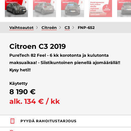
Vaihtoautot
Citroën
C3
FNP-652
Citroen C3 2019
PureTech 82 Feel - 6 kk korotonta ja kulutonta
maksuaikaa! - Siistikuntoinen pienellä ajomäärällä!!
Kysy heti!!
Käytetty
8 190 €
alk. 134 € / kk
PYYDÄ RAHOITUSTARJOUS