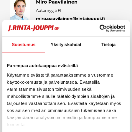
Miro Paavilainen
Automyyjä FI
miro.paavilainen
@rintajouppi.fi
040 711 6194
Suostumus
Yksityiskohdat
Tietoja
Jani Vasilev
Parempaa autokauppaa evästeillä
Automyyjä, hyötyajoneuvot FI | EN
jani.vasilev
@rintajouppi.fi
Käytämme evästeitä parantaaksemme sivustomme
käyttökokemusta ja palveluntasoa. Evästeillä
varmistamme sivuston toimivuuden sekä
040 711 9894
mahdollistamme sinulle räätälöidympien sisältöjen ja
tarjousten vastaanottamisen. Evästeitä käytetään myös
sosiaalisen median ominaisuuksien tukemiseen sekä
Jari Ranta
kävijämäärän analysointiin meidän ja kumppaniemme
Automyyjä, hyötyajoneuvot FI
toimesta.
jari.ranta
@rintajouppi.fi