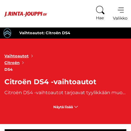
Siirry sisältöön
Hae
Valikko
Vaihtoautot: Citroën DS4
Vaihtoautot
Citroën
DS4
Citroën DS4 -vaihtoautot
Citroën DS4 -vaihtoautot tarjoavat tyylikkään muotoilun, mukavuuden ja ajomukavuuden yhdistelmän, joka erottuu massasta. DS4 kuuluu Citroënin premium-luokan DS-mallistoon, jossa korostuu auton hienostunut ulkonäkö ja edistyksellinen teknologia. Tämä kompakti hatchback on suunniteltu kuljettajille, jotka arvostavat auton ainutlaatuista tyyliä, ylellisiä sisätiloja ja dynaamista ajokokemusta. Citroën DS4 -vaihtoautot tunnetaan niiden taloudellisista ja tehokkaista moottorivaihtoehdoista, kuten bensiini- ja dieselmoottoreista, jotka tarjoavat sujuvan ja mukavan ajokokemuksen niin kaupunkiajossa kuin moottoritielläkin. DS4:n ajotuntuma on yhdistelmä tarkkaa ohjattavuutta ja erinomaista ajovakautta, joka tekee siitä miellyttävän ajettavan erilaisissa ajo-olosuhteissa.
Näytä lisää