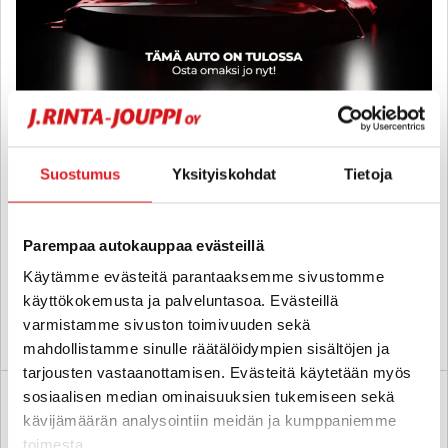
Citroen DS4
e-HDi 112 So Chic BMP6 Automaatti Stop and Start - 6 kk korotonta
Suostumus
Yksityiskohdat
Tietoja
ja kulutonta maksuaikaa! - AUTO SAAPUMASSA MYYMÄLÄÄN!
2012
, Automaatti, Diesel, 122 000 km
9 900 €
Parempaa autokauppaa evästeillä
tampere
alk. 156 € / kk
Käytämme evästeitä parantaaksemme sivustomme
käyttökokemusta ja palveluntasoa. Evästeillä
varmistamme sivuston toimivuuden sekä
KATSO TIEDOT
WHATSAPP
mahdollistamme sinulle räätälöidympien sisältöjen ja
tarjousten vastaanottamisen. Evästeitä käytetään myös
sosiaalisen median ominaisuuksien tukemiseen sekä
kävijämäärän analysointiin meidän ja kumppaniemme
toimesta.