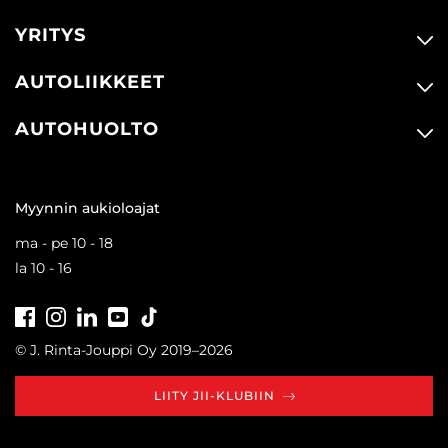
YRITYS
AUTOLIIKKEET
AUTOHUOLTO
Myynnin aukioloajat
ma - pe 10 - 18
la 10 - 16
Facebook
Instagram
LinkedIn
Youtube
Tiktok
© J. Rinta-Jouppi Oy 2019–2026
LIITY JII-KLUBIIN