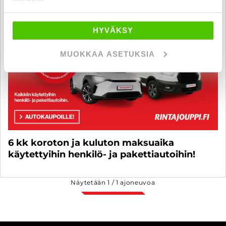
HYVÄKSY
MUOKKAA ASETUKSIA
6 kk koroton ja kuluton maksuaika
käytettyihin henkilö- ja pakettiautoihin!
Näytetään
1
/
1
ajoneuvoa