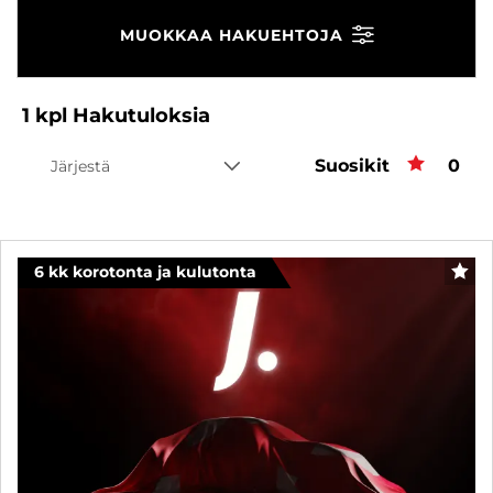
MUOKKAA HAKUEHTOJA
1
kpl
Hakutuloksia
Suosikit
Suos
0
Järjestä
6 kk korotonta ja kulutonta
SUO