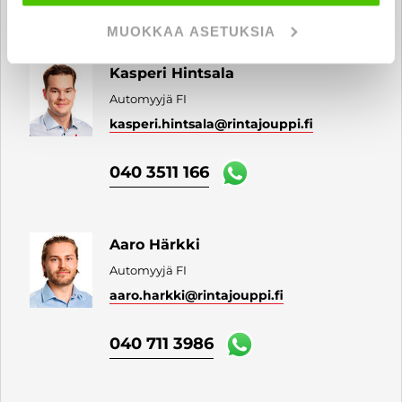
040 711 3938
MUOKKAA ASETUKSIA
Kasperi Hintsala
Automyyjä FI
kasperi.hintsala
@rintajouppi.fi
040 3511 166
Aaro Härkki
Automyyjä FI
aaro.harkki
@rintajouppi.fi
040 711 3986