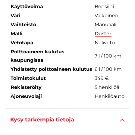
Käyttövoima
Bensiini
Väri
Valkoinen
Vaihteisto
Manuaali
Malli
Duster
Vetotapa
Neliveto
Polttoaineen kulutus
7 l / 100 km
kaupungissa
Yhdistetty polttoaineen kulutus
6 l / 100 km
Toimistokulut
349 €
Rekisteröity
5 henkilöä
Ajoneuvolaji
Henkilöauto
Kysy tarkempia tietoja