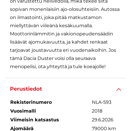
on varustettu nelivedolla, mikä tekee siitä
sopivan monenlaisiin ajo-olosuhteisiin. Autossa
on ilmastointi, joka pitää matkustamon
miellyttävän viileänä kesäkuumalla.
Moottorinlämmitin ja vakionopeudensäädin
lisäävät ajomukavuutta, ja kahdet renkaat
tarjoavat joustavuutta eri vuodenaikoihin. Jos
tämä Dacia Duster voisi olla seuraava
menopelisi, ota yhteyttä ja tule koeajolle!
Perustiedot
Rekisterinumero
NLA-593
Vuosimalli
2018
Viimeisin katsastus
29.6.2026
Ajomäärä
79000 km