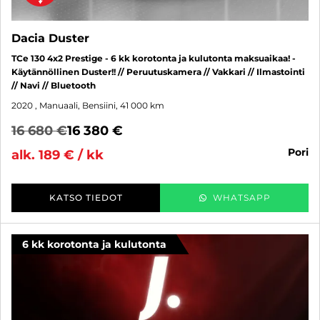
Dacia Duster
TCe 130 4x2 Prestige - 6 kk korotonta ja kulutonta maksuaikaa! -
Käytännöllinen Duster!! // Peruutuskamera // Vakkari // Ilmastointi
// Navi // Bluetooth
2020
, Manuaali, Bensiini, 41 000 km
16 680 €
16 380 €
pori
alk. 189 € / kk
KATSO TIEDOT
WHATSAPP
6 kk korotonta ja kulutonta