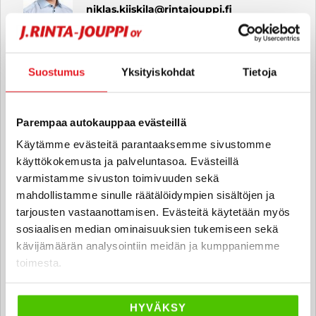
niklas.kiiskila
@rintajouppi.fi
040 711 9832
Suostumus
Yksityiskohdat
Tietoja
Anton Laikola
Parempaa autokauppaa evästeillä
Automyyjä FI
anton.laikola
@rintajouppi.fi
Käytämme evästeitä parantaaksemme sivustomme
käyttökokemusta ja palveluntasoa. Evästeillä
varmistamme sivuston toimivuuden sekä
040 711 9885
mahdollistamme sinulle räätälöidympien sisältöjen ja
tarjousten vastaanottamisen. Evästeitä käytetään myös
sosiaalisen median ominaisuuksien tukemiseen sekä
Vili Saukko
kävijämäärän analysointiin meidän ja kumppaniemme
Automyyjä FI
toimesta.
vili.saukko
@rintajouppi.fi
HYVÄKSY