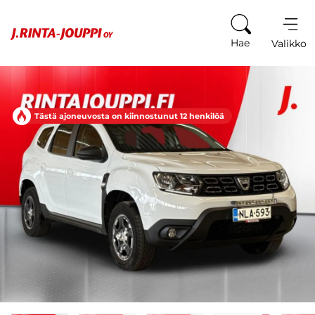
Siirry sisältöön
Hae
Valikko
Tästä ajoneuvosta on kiinnostunut 12 henkilöä