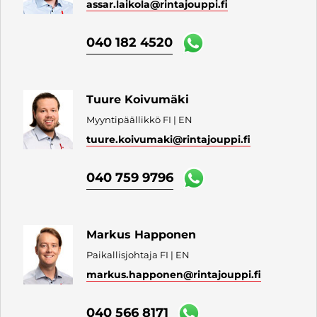
assar.laikola
@rintajouppi.fi
040 182 4520
Tuure Koivumäki
Myyntipäällikkö FI | EN
tuure.koivumaki
@rintajouppi.fi
040 759 9796
Markus Happonen
Paikallisjohtaja FI | EN
markus.happonen
@rintajouppi.fi
040 566 8171