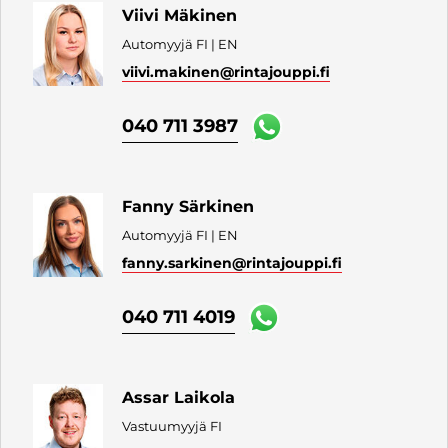
Viivi Mäkinen
Automyyjä FI | EN
viivi.makinen
@rintajouppi.fi
040 711 3987
Fanny Särkinen
Automyyjä FI | EN
fanny.sarkinen
@rintajouppi.fi
040 711 4019
Assar Laikola
Vastuumyyjä FI