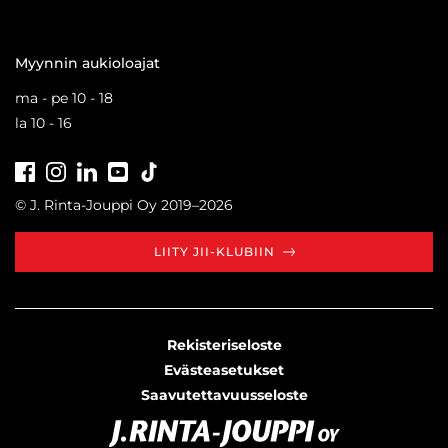
Myynnin aukioloajat
ma - pe 10 - 18
la 10 - 16
Facebook
Instagram
LinkedIn
Youtube
Tiktok
© J. Rinta-Jouppi Oy 2019–2026
LIITY JII-KLUBIIN
Rekisteriseloste
Evästeasetukset
Saavutettavuusseloste