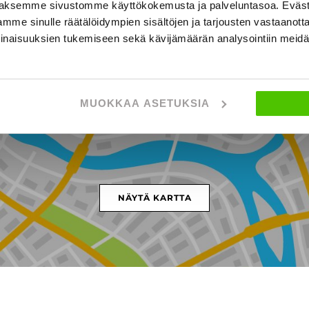
aksemme sivustomme käyttökokemusta ja palveluntasoa. Eväst
mme sinulle räätälöidympien sisältöjen ja tarjousten vastaanott
inaisuuksien tukemiseen sekä kävijämäärän analysointiin mei
palankatu 7, LAHTI
MUOKKAA ASETUKSIA
NÄYTÄ KARTTA