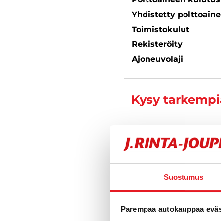
Yhdistetty polttoain
Toimistokulut
Rekisteröity
Ajoneuvolaji
Kysy tarkempia
Varustelu
Suostumus
Parempaa autokauppaa eväst
Tekniset tiedo