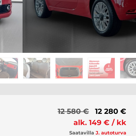
12 580 €
12 280 €
alk. 149 € / kk
Saatavilla
J. autoturva