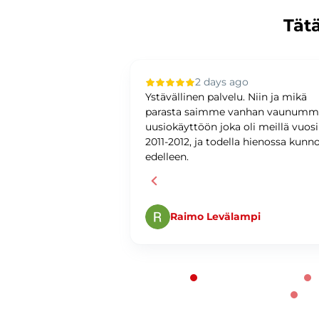
Tätä
 ago
2 days ago
upilla oli sujuvaa ja
Ystävällinen palvelu. Niin ja mikä
ystävällinen ja
parasta saimme vanhan vaunum
antunteva. Asiat
uusiokäyttöön joka oli meillä vuos
ti ja
2011-2012, ja todella hienossa kunn
edelleen.
Raimo Levälampi
Page 1 of 60