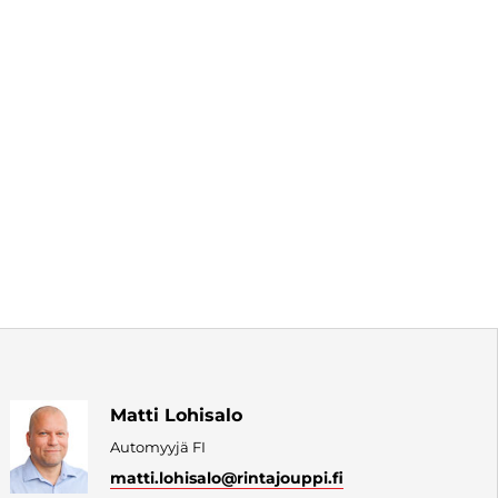
Matti Lohisalo
Automyyjä FI
matti.lohisalo
@rintajouppi.fi