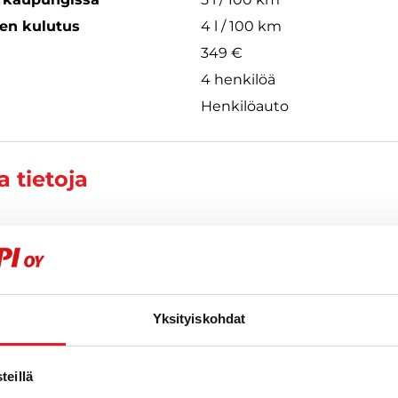
een kulutus
4 l / 100 km
349 €
4 henkilöä
Henkilöauto
 tietoja
Yksityiskohdat
eillä
t