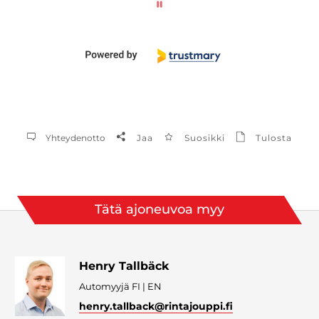
Yhteydenotto
Jaa
Suosikki
Tulosta
Tätä ajoneuvoa myy
Henry Tallbäck
Automyyjä FI | EN
henry.tallback
@rintajouppi.fi