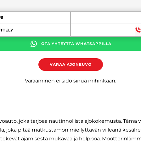
US
TTELY
OTA YHTEYTTÄ WHATSAPPILLA
VARAA AJONEUVO
Varaaminen ei sido sinua mihinkään.
avoauto, joka tarjoaa nautinnollista ajokokemusta. Tämä v
la, joka pitää matkustamon miellyttävän viileänä kesähelt
ekevät ajamisesta mukavaa ja helppoa. Moottorinlämmit