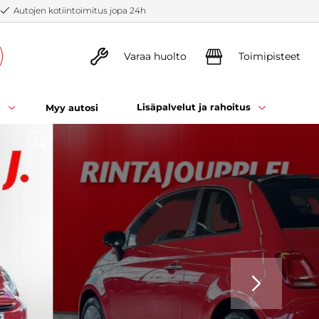
Autojen kotiintoimitus jopa 24h
Varaa huolto
Toimipisteet
t
Lisäpalvelut ja rahoitus
Myy autosi
SEURAAVA