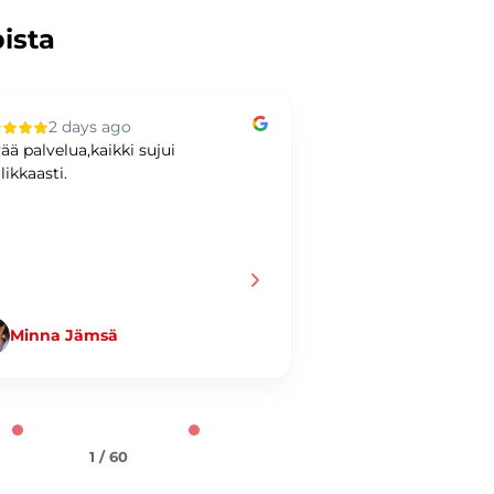
pista
2 days ago
3 days ag
ää palvelua,kaikki sujui
Hyvää kaupankäynti
likkaasti.
Minna Jämsä
Jani Taiminen
1 / 60