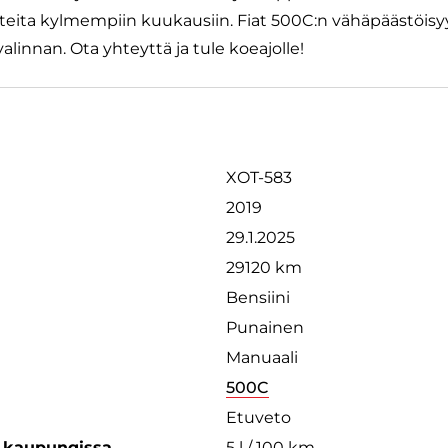
usteita kylmempiin kuukausiin. Fiat 500C:n vähäpäästöisyy
alinnan. Ota yhteyttä ja tule koeajolle!
XOT-583
2019
29.1.2025
29120 km
Bensiini
Punainen
Manuaali
500C
Etuveto
s kaupungissa
5 l / 100 km