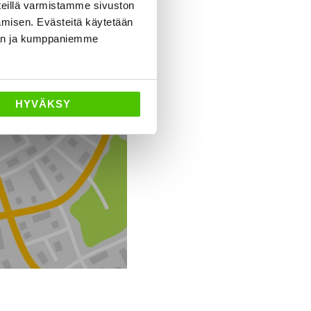
eillä varmistamme sivuston
amisen. Evästeitä käytetään
dän ja kumppaniemme
Ajo-ohjeet
HYVÄKSY