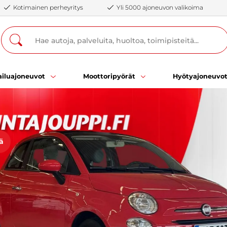
Kotimainen perheyritys
Yli 5000 ajoneuvon valikoima
iluajoneuvot
Moottoripyörät
Hyötyajoneuvo
ä