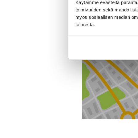
Käytämme evästeitä paranta
toimivuuden sekä mahdollista
myös sosiaalisen median om
toimesta.
Toimipiste
J. Rinta-Jouppi Oy, Tu