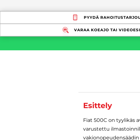
PYYDÄ RAHOITUSTARJO
VARAA KOEAJO TAI VIDEOESI
Esittely
Fiat 500C on tyylikäs 
varustettu ilmastoinnil
vakionopeudensäädin t