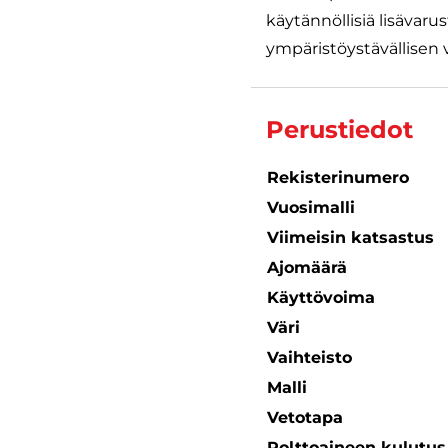
käytännöllisiä lisävar
ympäristöystävällisen v
Perustiedot
Rekisterinumero
Vuosimalli
Viimeisin katsastus
Ajomäärä
Käyttövoima
Väri
Vaihteisto
Malli
Vetotapa
Polttoaineen kulutu