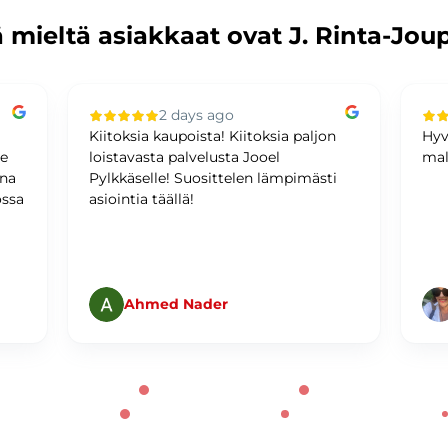
 mieltä asiakkaat ovat J. Rinta-Jou
2 days ago
Kiitoksia kaupoista! Kiitoksia paljon
Hyv
me
loistavasta palvelusta Jooel
mal
ina
Pylkkäselle! Suosittelen lämpimästi
ossa
asiointia täällä!
Ahmed Nader