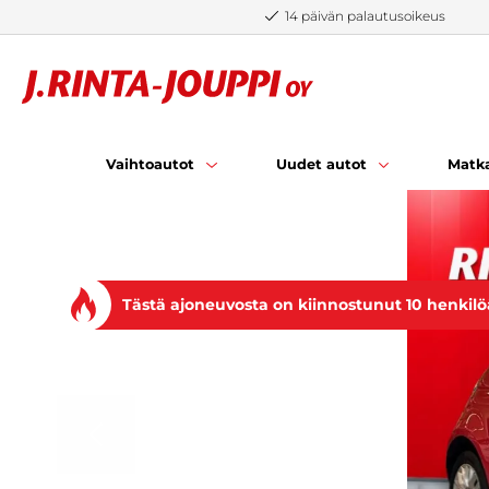
Siirry sisältöön
14 päivän palautusoikeus
Vaihtoautot
Uudet autot
Matka
Tästä ajoneuvosta on kiinnostunut 10 henkilö
EDELLINEN