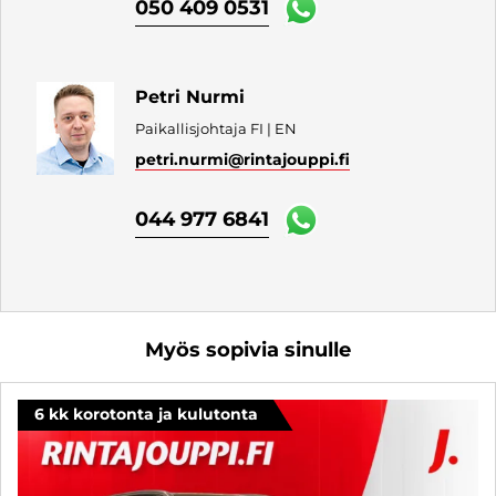
050 409 0531
Petri Nurmi
Paikallisjohtaja FI | EN
petri.nurmi
@rintajouppi.fi
044 977 6841
Myös sopivia sinulle
6 kk korotonta ja kulutonta