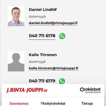
Daniel Lindlöf
Automyyjä
daniel.lindlof
@rintajouppi.fi
040 711 6178
Kalle Tirronen
Automyyjä
kalle.tirronen
@rintajouppi.fi
040 711 6179
Leevi Paananen
Suostumus
Yksityiskohdat
Tietoja