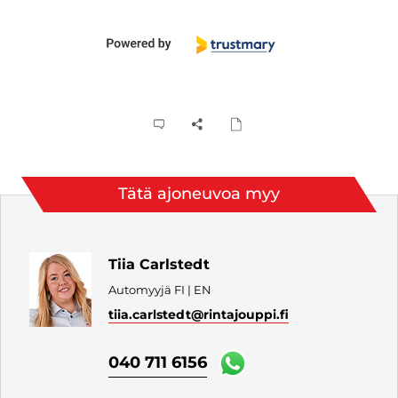
Tätä ajoneuvoa myy
Tiia Carlstedt
Automyyjä FI | EN
tiia.carlstedt
@rintajouppi.fi
040 711 6156