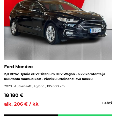
Ford Mondeo
2,0 187hv Hybrid eCVT Titanium HEV Wagon - 6 kk korotonta ja
kulutonta maksuaikaa! - Pienikulutteinen tilava farkku!
2020
, Automaatti, Hybridi, 105 000 km
18 180 €
lahti
alk. 206 € / kk