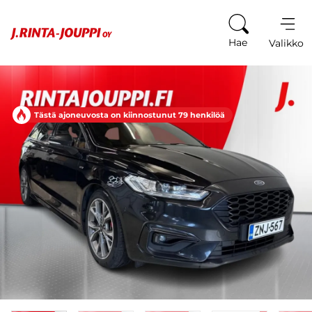
Siirry sisältöön
Hae
Valikko
Tästä ajoneuvosta on kiinnostunut 79 henkilöä