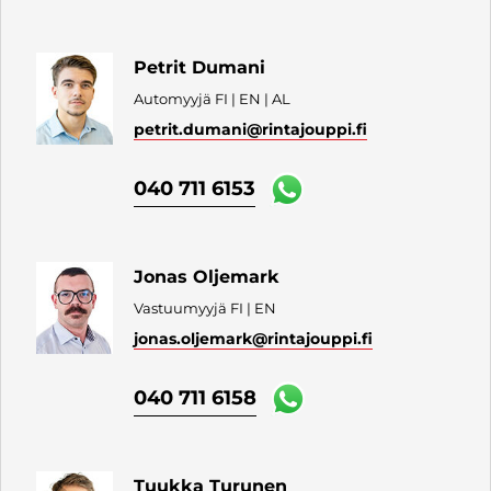
Petrit Dumani
Automyyjä FI | EN | AL
petrit.dumani
@rintajouppi.fi
040 711 6153
Jonas Oljemark
Vastuumyyjä FI | EN
jonas.oljemark
@rintajouppi.fi
040 711 6158
Tuukka Turunen