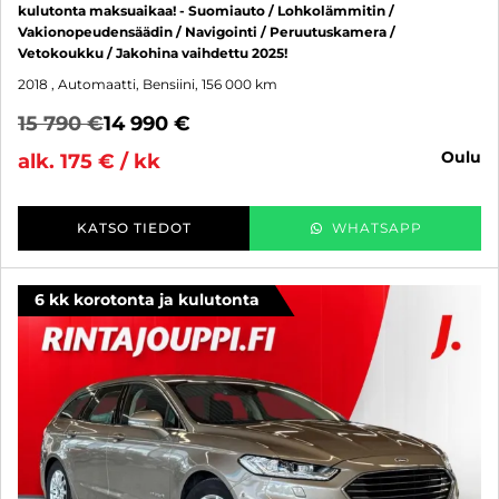
kulutonta maksuaikaa! - Suomiauto / Lohkolämmitin /
Vakionopeudensäädin / Navigointi / Peruutuskamera /
Vetokoukku / Jakohina vaihdettu 2025!
2018
, Automaatti, Bensiini, 156 000 km
15 790 €
14 990 €
oulu
alk. 175 € / kk
KATSO TIEDOT
WHATSAPP
6 kk korotonta ja kulutonta