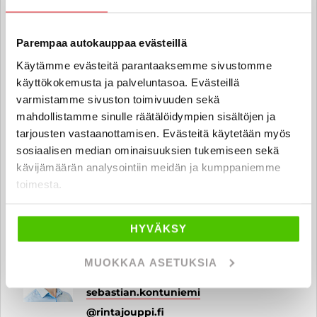
Automyyjä
leevi.paananen
@rintajouppi.fi
Parempaa autokauppaa evästeillä
040 711 6176
Käytämme evästeitä parantaaksemme sivustomme
käyttökokemusta ja palveluntasoa. Evästeillä
varmistamme sivuston toimivuuden sekä
mahdollistamme sinulle räätälöidympien sisältöjen ja
Milad Amiri
tarjousten vastaanottamisen. Evästeitä käytetään myös
Automyyjä
sosiaalisen median ominaisuuksien tukemiseen sekä
milad.amiri
@rintajouppi.fi
kävijämäärän analysointiin meidän ja kumppaniemme
toimesta.
040 711 6177
HYVÄKSY
Sebastian Kontuniemi
MUOKKAA ASETUKSIA
Automyyjä FI | SV | EN
sebastian.kontuniemi
@rintajouppi.fi