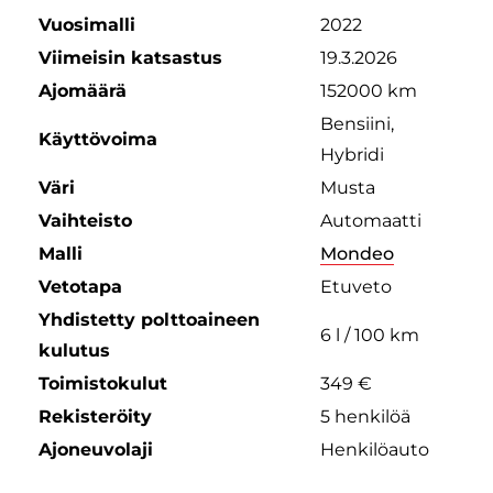
Vuosimalli
2022
Viimeisin katsastus
19.3.2026
Ajomäärä
152000 km
Bensiini,
Käyttövoima
Hybridi
Väri
Musta
Vaihteisto
Automaatti
Malli
Mondeo
Vetotapa
Etuveto
Yhdistetty polttoaineen
6 l / 100 km
kulutus
Toimistokulut
349 €
Rekisteröity
5 henkilöä
Ajoneuvolaji
Henkilöauto