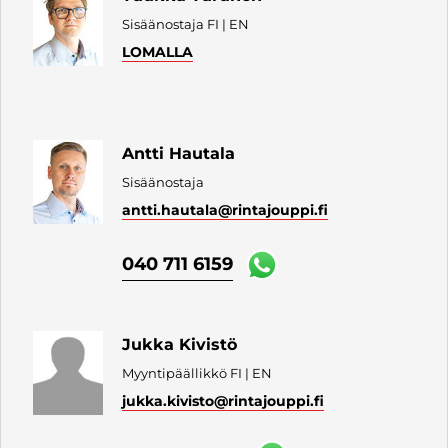
Sisäänostaja FI | EN
LOMALLA
Antti Hautala
Sisäänostaja
antti.hautala
@rintajouppi.fi
040 711 6159
Jukka Kivistö
Myyntipäällikkö FI | EN
jukka.kivisto
@rintajouppi.fi