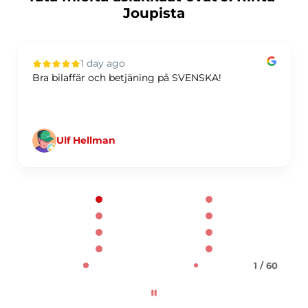
Joupista
1 day ago
Bra bilaffär och betjäning på SVENSKA!
Ulf Hellman
Page 1 of 60
1 / 60