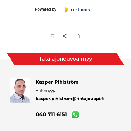
Tätä ajoneuvoa myy
Kasper Pihlström
Automyyjä
kasper.pihlstrom
@rintajouppi.fi
040 711 6151