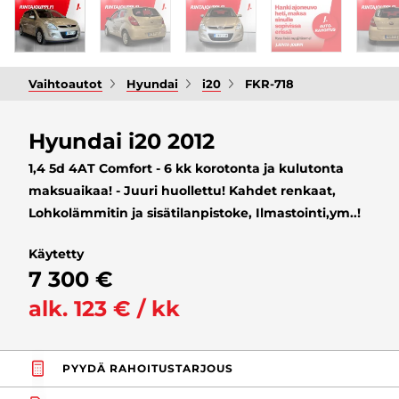
Vaihtoautot
Hyundai
i20
FKR-718
Hyundai i20 2012
1,4 5d 4AT Comfort - 6 kk korotonta ja kulutonta
maksuaikaa! - Juuri huollettu! Kahdet renkaat,
Lohkolämmitin ja sisätilanpistoke, Ilmastointi,ym..!
Käytetty
7 300 €
alk. 123 € / kk
PYYDÄ RAHOITUSTARJOUS