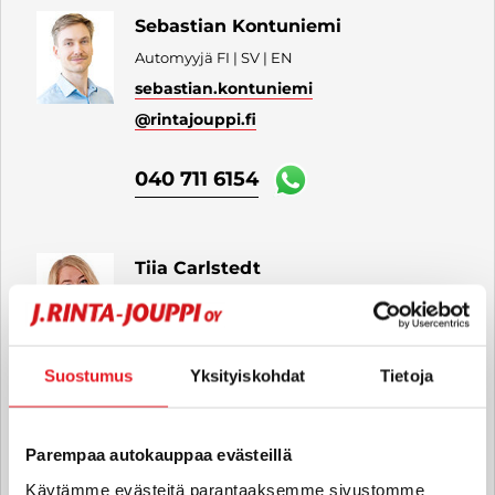
Sebastian Kontuniemi
Automyyjä FI | SV | EN
sebastian.kontuniemi
@rintajouppi.fi
040 711 6154
Tiia Carlstedt
Automyyjä FI | EN
tiia.carlstedt
@rintajouppi.fi
Suostumus
Yksityiskohdat
Tietoja
040 711 6156
Parempaa autokauppaa evästeillä
Milad Amiri
Käytämme evästeitä parantaaksemme sivustomme