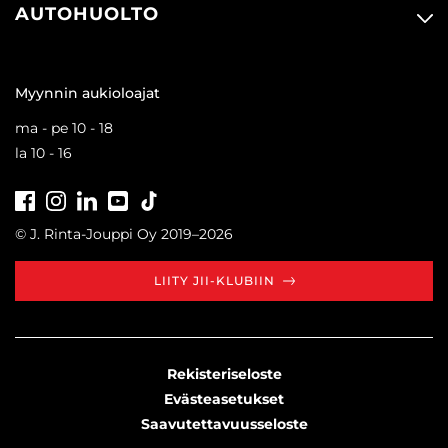
AUTOHUOLTO
Myynnin aukioloajat
ma - pe 10 - 18
la 10 - 16
Facebook
Instagram
LinkedIn
Youtube
Tiktok
© J. Rinta-Jouppi Oy 2019–2026
LIITY JII-KLUBIIN
Rekisteriseloste
Evästeasetukset
Saavutettavuusseloste