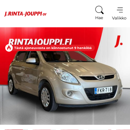
Siirry sisältöön
Hae
Valikko
Tästä ajoneuvosta on kiinnostunut 9 henkilöä