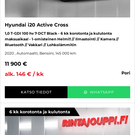
Hyundai i20 Active Cross
1,0 T-GDI 100 hv 7-DCT Black - 6 kk korotonta ja kulutonta
maksuaikaa! - 1-omisteinen Helmi!! // Ilmastointi // Kamera //
Bluetooth // Vakkari // Lohkolämmitin
2020
, Automaatti, Bensiini, 145 000 km
11 900 €
pori
alk. 146 € / kk
KATSO TIEDOT
WHATSAPP
6 kk korotonta ja kulutonta