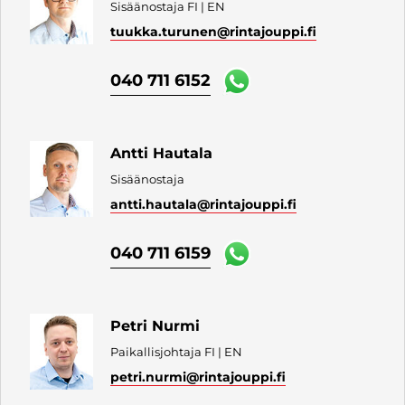
Sisäänostaja FI | EN
tuukka.turunen
@rintajouppi.fi
040 711 6152
Antti Hautala
Sisäänostaja
antti.hautala
@rintajouppi.fi
040 711 6159
Petri Nurmi
Paikallisjohtaja FI | EN
petri.nurmi
@rintajouppi.fi