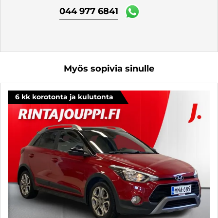
044 977 6841
Myös sopivia sinulle
6 kk korotonta ja kulutonta