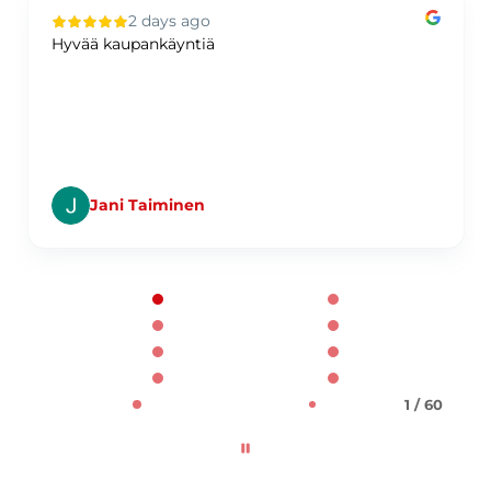
2 days ago
Hyvää kaupankäyntiä
Jani Taiminen
Page 1 of 60
1 / 60