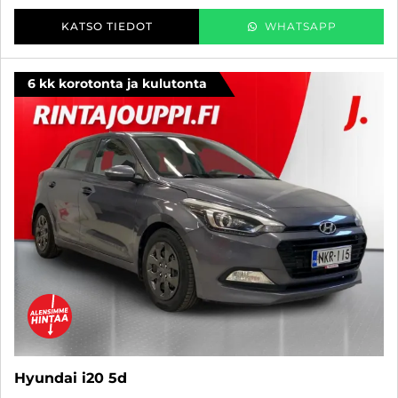
KATSO TIEDOT
WHATSAPP
6 kk korotonta ja kulutonta
Hyundai i20 5d