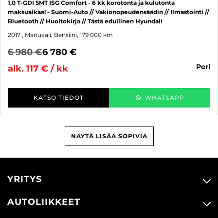
1,0 T-GDI 5MT ISG Comfort - 6 kk korotonta ja kulutonta
maksuaikaa! - Suomi-Auto // Vakionopeudensäädin // Ilmastointi //
Bluetooth // Huoltokirja // Tästä edullinen Hyundai!
2017
, Manuaali, Bensiini, 179 000 km
6 980 €
6 780 €
pori
alk. 117 € / kk
KATSO TIEDOT
WHATSAPP
NÄYTÄ LISÄÄ SOPIVIA
YRITYS
AUTOLIIKKEET