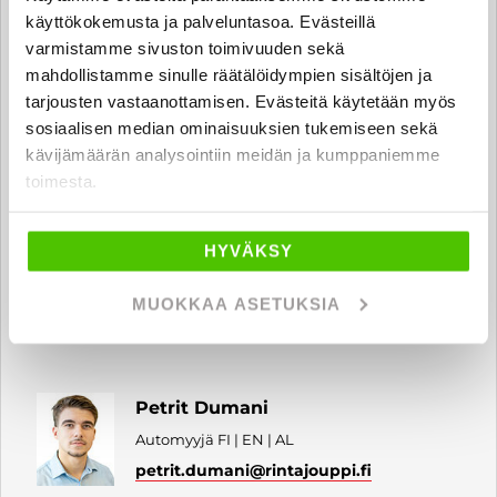
Automyyjä
käyttökokemusta ja palveluntasoa. Evästeillä
milad.amiri
@rintajouppi.fi
varmistamme sivuston toimivuuden sekä
mahdollistamme sinulle räätälöidympien sisältöjen ja
tarjousten vastaanottamisen. Evästeitä käytetään myös
040 711 6177
sosiaalisen median ominaisuuksien tukemiseen sekä
kävijämäärän analysointiin meidän ja kumppaniemme
toimesta.
Daniel Lindlöf
Automyyjä
HYVÄKSY
daniel.lindlof
@rintajouppi.fi
MUOKKAA ASETUKSIA
040 711 6178
Petrit Dumani
Automyyjä FI | EN | AL
petrit.dumani
@rintajouppi.fi