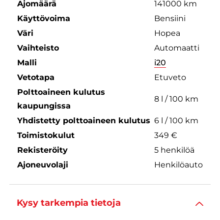
Ajomäärä
141000 km
Käyttövoima
Bensiini
Väri
Hopea
Vaihteisto
Automaatti
Malli
i20
Vetotapa
Etuveto
Polttoaineen kulutus
8 l / 100 km
kaupungissa
Yhdistetty polttoaineen kulutus
6 l / 100 km
Toimistokulut
349 €
Rekisteröity
5 henkilöä
Ajoneuvolaji
Henkilöauto
Kysy tarkempia tietoja