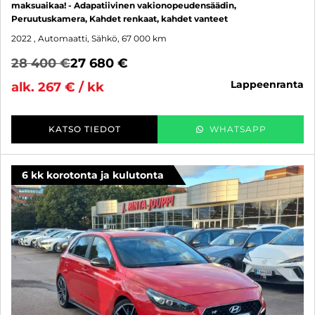
maksuaikaa! - Adapatiivinen vakionopeudensäädin,
Peruutuskamera, Kahdet renkaat, kahdet vanteet
2022
, Automaatti, Sähkö, 67 000 km
28 400 €
27 680 €
lappeenranta
alk. 267 € / kk
KATSO TIEDOT
WHATSAPP
6 kk korotonta ja kulutonta