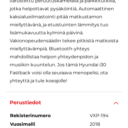
varustettu peruutuskameralla ja parkkitutkilla,
jotka helpottavat pysäköintiä. Automaattinen
kaksialueilmastointi pitää matkustamon
miellyttävänä, ja etuistuinten lämmitys tuo
lisämukavuutta kylminä päivinä.
Vakionopeudensäädin tekee pitkistä matkoista
miellyttävämpiä. Bluetooth-yhteys
mahdollistaa helpon yhteydenpidon ja
musiikin kuuntelun. Jos tämä Hyundai i30
Fastback voisi olla seuraava menopelisi, ota
yhteyttä ja tule koeajolle!
Perustiedot
Rekisterinumero
VXP-194
Vuosimalli
2018