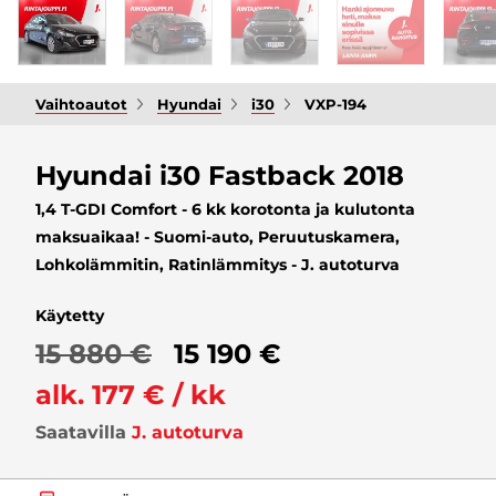
Vaihtoautot
Hyundai
i30
VXP-194
Hyundai i30 Fastback 2018
1,4 T-GDI Comfort - 6 kk korotonta ja kulutonta
maksuaikaa! - Suomi-auto, Peruutuskamera,
Lohkolämmitin, Ratinlämmitys - J. autoturva
Käytetty
15 880 €
15 190 €
alk. 177 € / kk
Saatavilla
J. autoturva