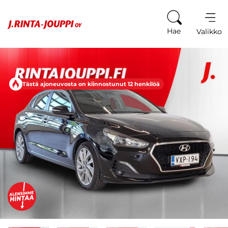
Siirry sisältöön
Hae
Valikko
Tästä ajoneuvosta on kiinnostunut 12 henkilöä