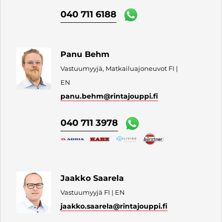
040 711 6188
Panu Behm
Vastuumyyjä, Matkailuajoneuvot FI |
EN
panu.behm
@rintajouppi.fi
040 711 3978
Jaakko Saarela
Vastuumyyjä FI | EN
jaakko.saarela
@rintajouppi.fi