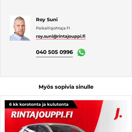
Roy Suni
Paikallisjohtaja FI
roy.suni
@rintajouppi.fi
040 505 0996
Myös sopivia sinulle
6 kk korotonta ja kulutonta