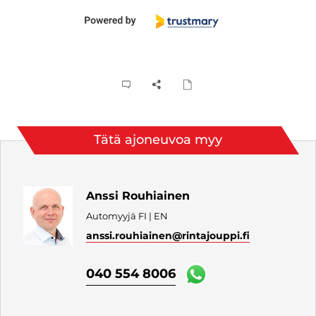
Tätä ajoneuvoa myy
Anssi Rouhiainen
Automyyjä FI | EN
anssi.rouhiainen
@rintajouppi.fi
040 554 8006