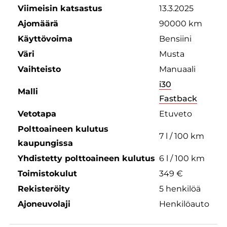
Viimeisin katsastus
13.3.2025
Ajomäärä
90000 km
Käyttövoima
Bensiini
Väri
Musta
Vaihteisto
Manuaali
i30
Malli
Fastback
Vetotapa
Etuveto
Polttoaineen kulutus
7 l / 100 km
kaupungissa
Yhdistetty polttoaineen kulutus
6 l / 100 km
Toimistokulut
349 €
Rekisteröity
5 henkilöä
Ajoneuvolaji
Henkilöauto