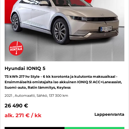
Hyundai IONIQ 5
73 kWh 217 hv Style - 6 kk korotonta ja kulutonta maksuaikaa! -
Ensimmäiseltä omistajalta iso akkuinen IONIQ 5! ACC+Laneassist,
Suomi-auto, Ratin lämmitys, Keyless
2021
, Automaatti, Sähkö, 137 300 km
26 490 €
lappeenranta
alk. 271 € / kk