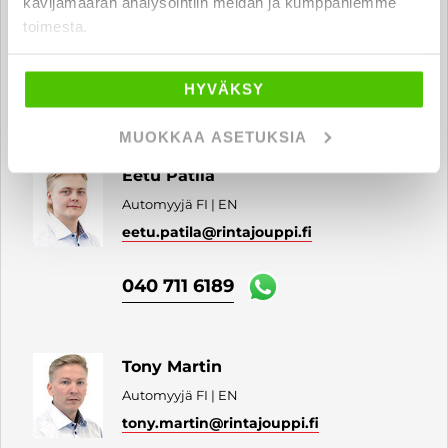
kävijämäärän analysointiin meidän ja kumppaniemme
Automyyjä FI | EN
toimesta.
panu.paakkonen
@rintajouppi.fi
HYVÄKSY
040 711 3977
MUOKKAA ASETUKSIA
Eetu Pätilä
Automyyjä FI | EN
eetu.patila
@rintajouppi.fi
040 711 6189
Tony Martin
Automyyjä FI | EN
tony.martin
@rintajouppi.fi