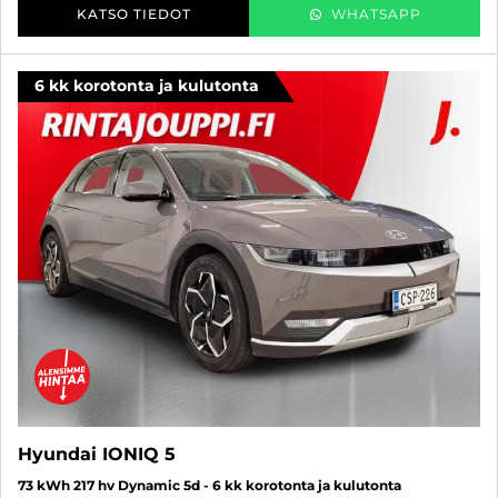
KATSO TIEDOT
WHATSAPP
6 kk korotonta ja kulutonta
Hyundai IONIQ 5
73 kWh 217 hv Dynamic 5d - 6 kk korotonta ja kulutonta