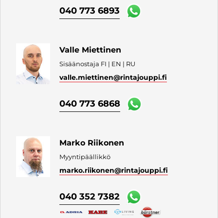
040 773 6893
Valle Miettinen
Sisäänostaja FI | EN | RU
valle.miettinen
@rintajouppi.fi
040 773 6868
Marko Riikonen
Myyntipäällikkö
marko.riikonen
@rintajouppi.fi
040 352 7382