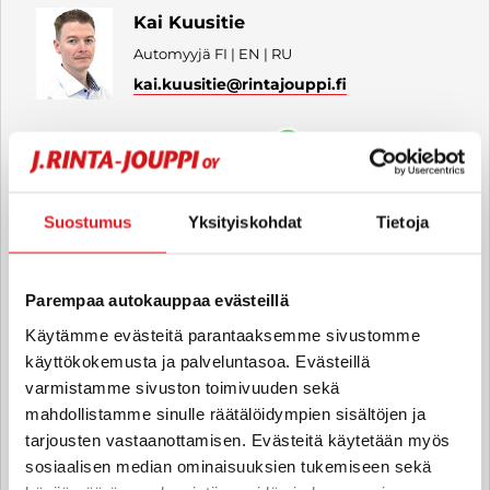
Kai Kuusitie
Automyyjä FI | EN | RU
kai.kuusitie
@rintajouppi.fi
040 711 6187
Suostumus
Yksityiskohdat
Tietoja
Samuel Riikonen
Auto- ja caravanmyyjä FI | EN
samuel.riikonen
@rintajouppi.fi
Parempaa autokauppaa evästeillä
Käytämme evästeitä parantaaksemme sivustomme
040 711 3956
käyttökokemusta ja palveluntasoa. Evästeillä
varmistamme sivuston toimivuuden sekä
mahdollistamme sinulle räätälöidympien sisältöjen ja
tarjousten vastaanottamisen. Evästeitä käytetään myös
sosiaalisen median ominaisuuksien tukemiseen sekä
Panu Pääkkönen