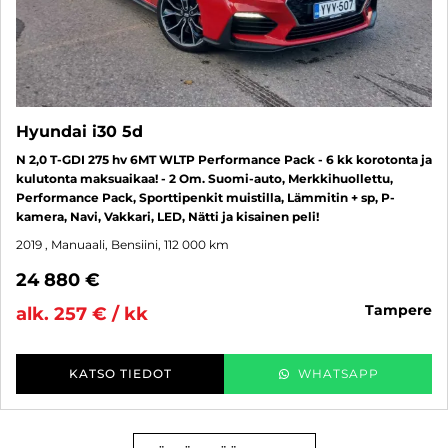
Hyundai i30 5d
N 2,0 T-GDI 275 hv 6MT WLTP Performance Pack - 6 kk korotonta ja
kulutonta maksuaikaa! - 2 Om. Suomi-auto, Merkkihuollettu,
Performance Pack, Sporttipenkit muistilla, Lämmitin + sp, P-
kamera, Navi, Vakkari, LED, Nätti ja kisainen peli!
2019
, Manuaali, Bensiini, 112 000 km
24 880 €
tampere
alk. 257 € / kk
KATSO TIEDOT
WHATSAPP