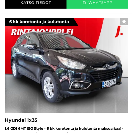
KATSO TIEDOT
WHATSAPP
6 kk korotonta ja kulutonta
SUO
Hyundai ix35
1,6 GDI 6MT ISG Style - 6 kk korotonta ja kulutonta maksuaikaa! -