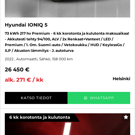
Hyundai IONIQ 5
73 kWh 217 hv Premium - 6 kk korotonta ja kulutonta maksuaikaa!
- Akkutesti tehty 94/100, ALV / 2x Renkaat+Vanteet / LED /
Premium / 1. Om. Suomi-auto / Vetokoukku / HUD / KeylessGo /
ILP / Akuston lämmitys - J. autoturva
2022
, Automaatti, Sähkö, 158 000 km
26 450 €
helsinki
alk. 271 € / kk
KATSO TIEDOT
WHATSAPP
6 kk korotonta ja kulutonta
SUO