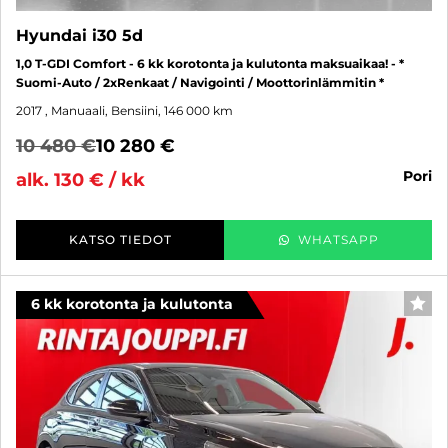
Hyundai i30 5d
1,0 T-GDI Comfort - 6 kk korotonta ja kulutonta maksuaikaa! - *
Suomi-Auto / 2xRenkaat / Navigointi / Moottorinlämmitin *
2017
, Manuaali, Bensiini, 146 000 km
10 480 €
10 280 €
pori
alk. 130 € / kk
KATSO TIEDOT
WHATSAPP
6 kk korotonta ja kulutonta
SUO