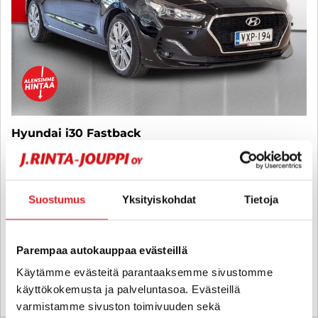
Hyundai i30 Fastback
1,4 T-GDI Comfort - 6 kk korotonta ja kulutonta maksuaikaa! -
Suomi-auto, Peruutuskamera, Lohkolämmitin, Ratinlämmitys - J.
autoturva
Suostumus
Yksityiskohdat
Tietoja
2018
, Manuaali, Bensiini, 90 000 km
15 880 €
15 190 €
lappeenranta
alk. 177 € / kk
Parempaa autokauppaa evästeillä
Käytämme evästeitä parantaaksemme sivustomme
käyttökokemusta ja palveluntasoa. Evästeillä
KATSO TIEDOT
WHATSAPP
varmistamme sivuston toimivuuden sekä