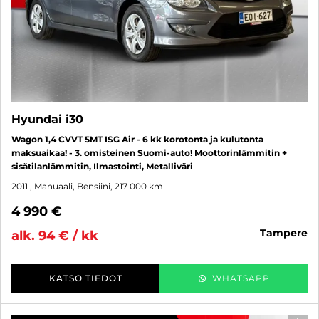
Hyundai i30
Wagon 1,4 CVVT 5MT ISG Air - 6 kk korotonta ja kulutonta
maksuaikaa! - 3. omisteinen Suomi-auto! Moottorinlämmitin +
sisätilanlämmitin, Ilmastointi, Metalliväri
2011
, Manuaali, Bensiini, 217 000 km
4 990 €
tampere
alk. 94 € / kk
KATSO TIEDOT
WHATSAPP