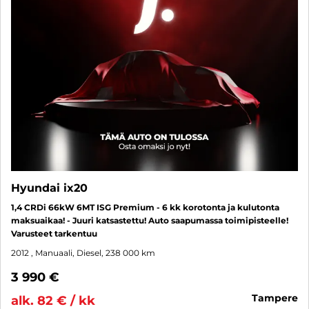
Hyundai ix20
1,4 CRDi 66kW 6MT ISG Premium - 6 kk korotonta ja kulutonta
maksuaikaa! - Juuri katsastettu! Auto saapumassa toimipisteelle!
Varusteet tarkentuu
2012
, Manuaali, Diesel, 238 000 km
3 990 €
tampere
alk. 82 € / kk