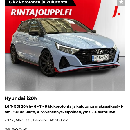
6 kk korotonta ja kulutonta
SUO
Hyundai i20N
1.6 T-GDI 204 hv 6MT - 6 kk korotonta ja kulutonta maksuaikaa! - 1-
om., SUOMI-auto, ALV-vähennyskelpoinen, yms. - J. autoturva
2023
, Manuaali, Bensiini, 148 700 km