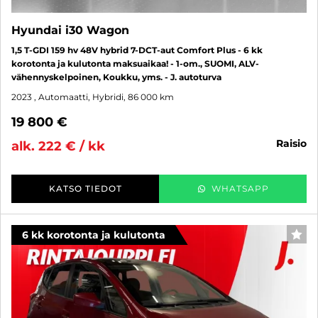
Hyundai i30 Wagon
1,5 T-GDI 159 hv 48V hybrid 7-DCT-aut Comfort Plus - 6 kk
korotonta ja kulutonta maksuaikaa! - 1-om., SUOMI, ALV-
vähennyskelpoinen, Koukku, yms. - J. autoturva
2023
, Automaatti, Hybridi, 86 000 km
19 800 €
raisio
alk. 222 € / kk
KATSO TIEDOT
WHATSAPP
6 kk korotonta ja kulutonta
SUO