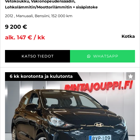
Vetokoukku, Vakionopeudensäädin,
Lohkolämmitin/Moottorilämmitin + sisäpistoke
2012
, Manuaali, Bensiini, 152 000 km
9 200 €
kotka
alk. 147 € / kk
KATSO TIEDOT
WHATSAPP
6 kk korotonta ja kulutonta
SUO