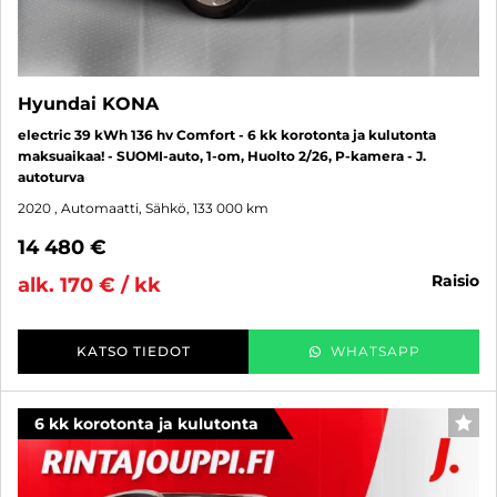
Hyundai KONA
electric 39 kWh 136 hv Comfort - 6 kk korotonta ja kulutonta
maksuaikaa! - SUOMI-auto, 1-om, Huolto 2/26, P-kamera - J.
autoturva
2020
, Automaatti, Sähkö, 133 000 km
14 480 €
raisio
alk. 170 € / kk
KATSO TIEDOT
WHATSAPP
6 kk korotonta ja kulutonta
SUO