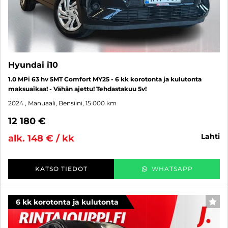
Hyundai i10
1.0 MPi 63 hv 5MT Comfort MY25 - 6 kk korotonta ja kulutonta
maksuaikaa! - Vähän ajettu! Tehdastakuu 5v!
2024
, Manuaali, Bensiini, 15 000 km
12 180 €
lahti
alk. 148 € / kk
KATSO TIEDOT
WHATSAPP
6 kk korotonta ja kulutonta
SUO