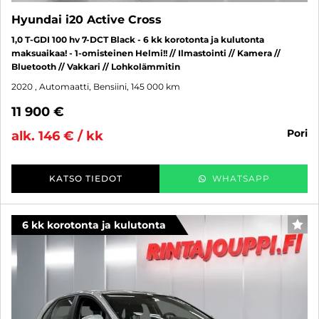
Hyundai i20 Active Cross
1,0 T-GDI 100 hv 7-DCT Black - 6 kk korotonta ja kulutonta
maksuaikaa! - 1-omisteinen Helmi!! // Ilmastointi // Kamera //
Bluetooth // Vakkari // Lohkolämmitin
2020
, Automaatti, Bensiini, 145 000 km
11 900 €
pori
alk. 146 € / kk
KATSO TIEDOT
WHATSAPP
6 kk korotonta ja kulutonta
SUO