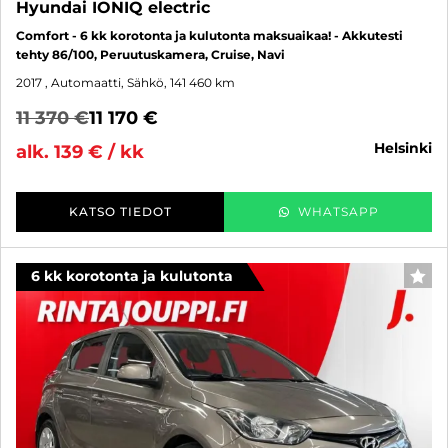
Hyundai IONIQ electric
Comfort - 6 kk korotonta ja kulutonta maksuaikaa! - Akkutesti
tehty 86/100, Peruutuskamera, Cruise, Navi
2017
, Automaatti, Sähkö, 141 460 km
11 370 €
11 170 €
helsinki
alk. 139 € / kk
KATSO TIEDOT
WHATSAPP
6 kk korotonta ja kulutonta
SUO