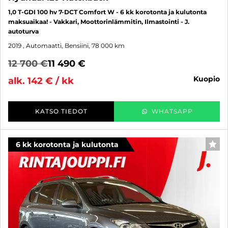
1,0 T-GDI 100 hv 7-DCT Comfort W - 6 kk korotonta ja kulutonta
maksuaikaa! - Vakkari, Moottorinlämmitin, Ilmastointi - J.
autoturva
2019
, Automaatti, Bensiini, 78 000 km
12 700 €
11 490 €
kuopio
alk. 142 € / kk
KATSO TIEDOT
WHATSAPP
6 kk korotonta ja kulutonta
SUO