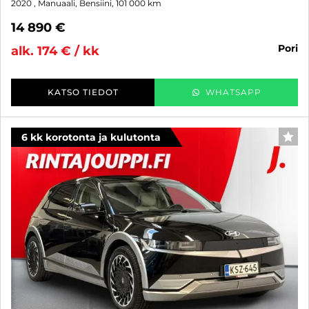
2020
, Manuaali, Bensiini, 101 000 km
14 890 €
pori
alk. 174 € / kk
KATSO TIEDOT
WHATSAPP
6 kk korotonta ja kulutonta
SUO