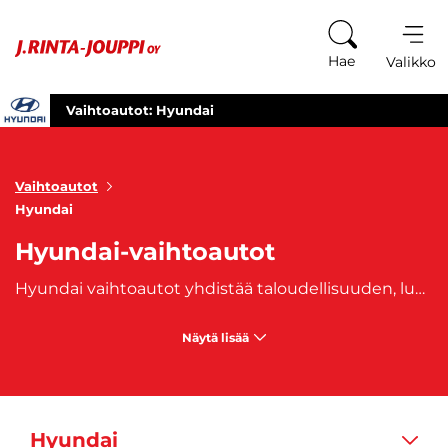
Siirry sisältöön
Hae
Valikko
Vaihtoautot: Hyundai
Vaihtoautot
Hyundai
Hyundai-vaihtoautot
Hyundai vaihtoautot yhdistää taloudellisuuden, luotettavuuden ja modernin teknologian. Meiltä löydät laajan valikoiman käytettyjä Hyundai-malleja, jotka ovat huolellisesti tarkastettuja ja valmiita tarjoamaan sinulle luotettavan ajokokemuksen. Hyundai vaihtoautot kattavat monipuolisen valikoiman malleja, kuten kompakti
Näytä lisää
Hyundai