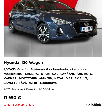
Hyundai i30 Wagon
1,0 T-GDI Comfort Business - 6 kk korotonta ja kulutonta
maksuaikaa! - KAMERA, TUTKAT, CARPLAY / ANDROID AUTO,
VAKKARI, MOOTTORINLÄMMITIN, METALLIVÄRI, 2X ALUT,
LÄMMITETTÄVÄ RATTI! - J. autoturva
2017
, Manuaali, Bensiini, 96 000 km
11 990 €
seinäjoki
alk. 146 € / kk