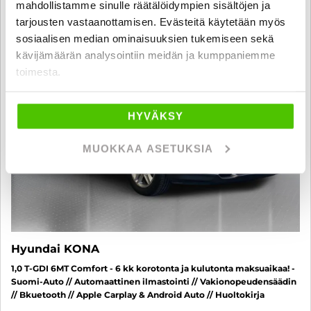
mahdollistamme sinulle räätälöidympien sisältöjen ja
6 kk korotonta ja kulutonta
tarjousten vastaanottamisen. Evästeitä käytetään myös
SUO
sosiaalisen median ominaisuuksien tukemiseen sekä
kävijämäärän analysointiin meidän ja kumppaniemme
toimesta.
HYVÄKSY
MUOKKAA ASETUKSIA
Hyundai KONA
1,0 T-GDI 6MT Comfort - 6 kk korotonta ja kulutonta maksuaikaa! -
Suomi-Auto // Automaattinen ilmastointi // Vakionopeudensäädin
// Bkuetooth // Apple Carplay & Android Auto // Huoltokirja