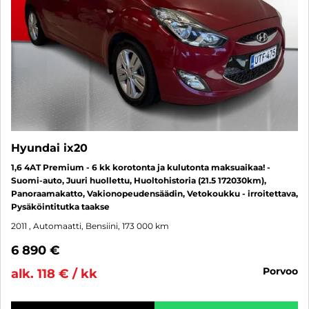
Hyundai ix20
1,6 4AT Premium - 6 kk korotonta ja kulutonta maksuaikaa! -
Suomi-auto, Juuri huollettu, Huoltohistoria (21.5 172030km),
Panoraamakatto, Vakionopeudensäädin, Vetokoukku - irroitettava,
Pysäköintitutka taakse
2011
, Automaatti, Bensiini, 173 000 km
6 890 €
porvoo
alk. 118 € / kk