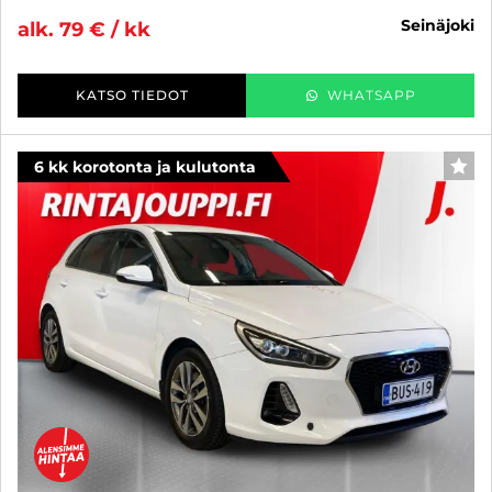
seinäjoki
alk. 79 € / kk
KATSO TIEDOT
WHATSAPP
6 kk korotonta ja kulutonta
SUO