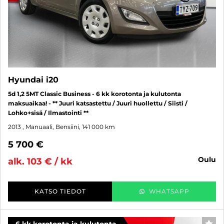
Hyundai i20
5d 1,2 5MT Classic Business - 6 kk korotonta ja kulutonta
maksuaikaa! - ** Juuri katsastettu / Juuri huollettu / Siisti /
Lohko+sisä / Ilmastointi **
2013
, Manuaali, Bensiini, 141 000 km
5 700 €
oulu
alk. 103 € / kk
KATSO TIEDOT
WHATSAPP
6 kk korotonta ja kulutonta