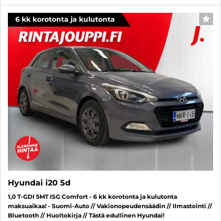
6 kk korotonta ja kulutonta
SUO
Hyundai i20 5d
1,0 T-GDI 5MT ISG Comfort - 6 kk korotonta ja kulutonta
maksuaikaa! - Suomi-Auto // Vakionopeudensäädin // Ilmastointi //
Bluetooth // Huoltokirja // Tästä edullinen Hyundai!