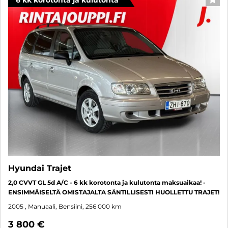
SUO
Hyundai Trajet
2,0 CVVT GL 5d A/C - 6 kk korotonta ja kulutonta maksuaikaa! -
ENSIMMÄISELTÄ OMISTAJALTA SÄNTILLISESTI HUOLLETTU TRAJET!
2005
, Manuaali, Bensiini, 256 000 km
3 800 €