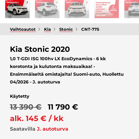
Vaihtoautot
Kia
Stonic
CNT-775
Kia Stonic 2020
1,0 T-GDI ISG 100hv LX EcoDynamics - 6 kk
korotonta ja kulutonta maksuaikaa! -
Ensimmäiseltä omistajalta! Suomi-auto, Huollettu
04/2026 - J. autoturva
Käytetty
13 390 €
11 790 €
alk. 145 € / kk
Saatavilla
J. autoturva