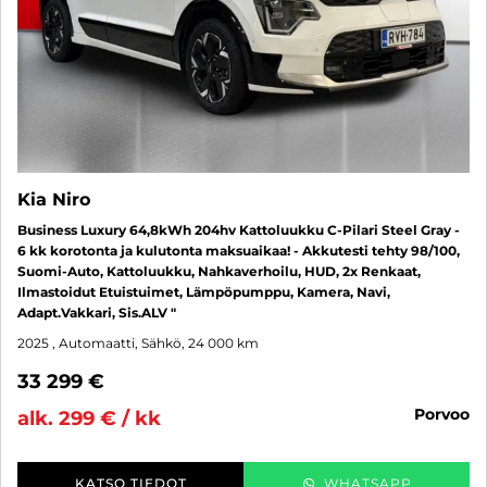
Kia Niro
Business Luxury 64,8kWh 204hv Kattoluukku C-Pilari Steel Gray -
6 kk korotonta ja kulutonta maksuaikaa! - Akkutesti tehty 98/100,
Suomi-Auto, Kattoluukku, Nahkaverhoilu, HUD, 2x Renkaat,
Ilmastoidut Etuistuimet, Lämpöpumppu, Kamera, Navi,
Adapt.Vakkari, Sis.ALV "
2025
, Automaatti, Sähkö, 24 000 km
33 299 €
porvoo
alk. 299 € / kk
KATSO TIEDOT
WHATSAPP