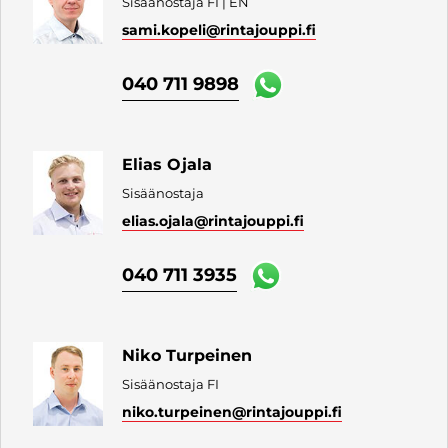
Sisäänostaja FI | EN
sami.kopeli
@rintajouppi.fi
040 711 9898
Elias Ojala
Sisäänostaja
elias.ojala
@rintajouppi.fi
040 711 3935
Niko Turpeinen
Sisäänostaja FI
niko.turpeinen
@rintajouppi.fi