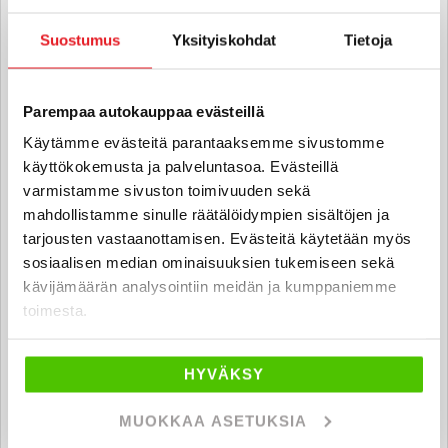
antti-jussi.talo
@rintajouppi.fi
Suostumus
Yksityiskohdat
Tietoja
040 711 9847
Parempaa autokauppaa evästeillä
Sami Mikkanen
Käytämme evästeitä parantaaksemme sivustomme
käyttökokemusta ja palveluntasoa. Evästeillä
Automyyjä, hyötyajoneuvot FI | EN
varmistamme sivuston toimivuuden sekä
sami.mikkanen
@rintajouppi.fi
mahdollistamme sinulle räätälöidympien sisältöjen ja
tarjousten vastaanottamisen. Evästeitä käytetään myös
040 7119 827
sosiaalisen median ominaisuuksien tukemiseen sekä
kävijämäärän analysointiin meidän ja kumppaniemme
toimesta.
Santtu Happonen
Automyyjä FI
HYVÄKSY
santtu.happonen
@rintajouppi.fi
MUOKKAA ASETUKSIA
040 711 9822