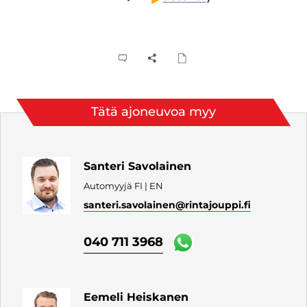
Tätä ajoneuvoa myy
Santeri Savolainen
Automyyjä FI | EN
santeri.savolainen
@rintajouppi.fi
040 711 3968
Eemeli Heiskanen