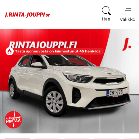
Siirry sisältöön
Hae
Valikko
Tästä ajoneuvosta on kiinnostunut 45 henkilöä