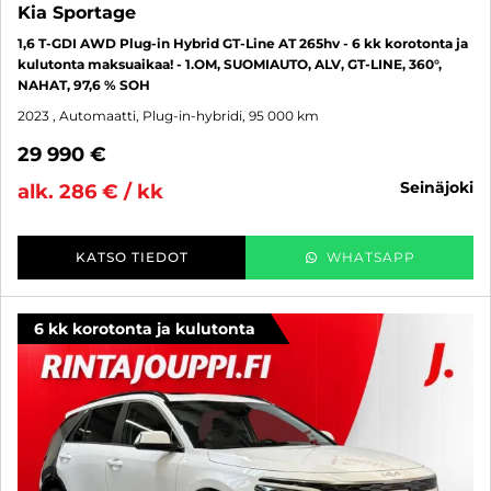
Kia Sportage
1,6 T-GDI AWD Plug-in Hybrid GT-Line AT 265hv - 6 kk korotonta ja
kulutonta maksuaikaa! - 1.OM, SUOMIAUTO, ALV, GT-LINE, 360°,
NAHAT, 97,6 % SOH
2023
, Automaatti, Plug-in-hybridi, 95 000 km
29 990 €
seinäjoki
alk. 286 € / kk
KATSO TIEDOT
WHATSAPP
6 kk korotonta ja kulutonta