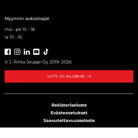
Myynnin aukioloajat
ma - pe 10 - 18
la 10 - 16
Facebook
Instagram
LinkedIn
Youtube
Tiktok
© J. Rinta-Jouppi Oy 2019–2026
LIITY JII-KLUBIIN
Rekisteriseloste
Evästeasetukset
Saavutettavuusseloste