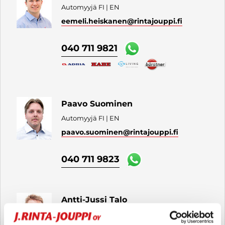
Automyyjä FI | EN
eemeli.heiskanen
@rintajouppi.fi
040 711 9821
Paavo Suominen
Automyyjä FI | EN
paavo.suominen
@rintajouppi.fi
040 711 9823
Antti-Jussi Talo
Automyyjä