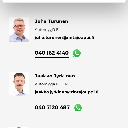
Juha Turunen
Automyyjä FI
juha.turunen
@rintajouppi.fi
040 162 4140
Jaakko Jyrkinen
Automyyjä FI | EN
jaakko.jyrkinen
@rintajouppi.fi
040 7120 487