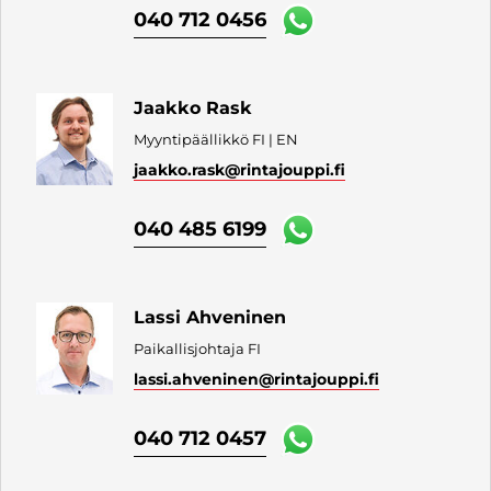
040 712 0456
Jaakko Rask
Myyntipäällikkö FI | EN
jaakko.rask
@rintajouppi.fi
040 485 6199
Lassi Ahveninen
Paikallisjohtaja FI
lassi.ahveninen
@rintajouppi.fi
040 712 0457