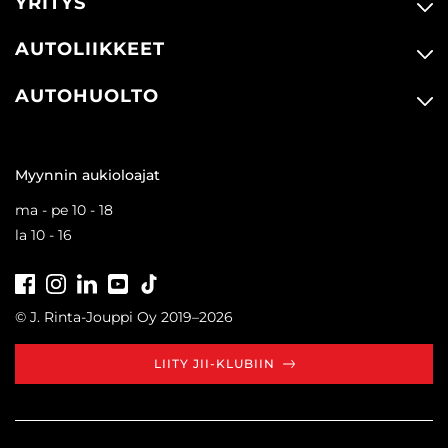
YRITYS
AUTOLIIKKEET
AUTOHUOLTO
Myynnin aukioloajat
ma - pe 10 - 18
la 10 - 16
Facebook
Instagram
LinkedIn
Youtube
Tiktok
© J. Rinta-Jouppi Oy 2019–2026
LIITY JII-KLUBIIN