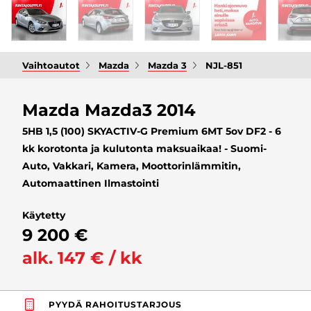
Vaihtoautot
Mazda
Mazda 3
NJL-851
Mazda Mazda3 2014
5HB 1,5 (100) SKYACTIV-G Premium 6MT 5ov DF2 - 6
kk korotonta ja kulutonta maksuaikaa! - Suomi-
Auto, Vakkari, Kamera, Moottorinlämmitin,
Automaattinen Ilmastointi
Käytetty
9 200 €
alk. 147 € / kk
PYYDÄ RAHOITUSTARJOUS