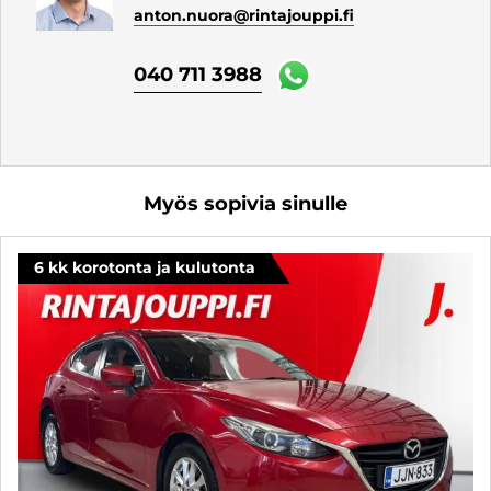
anton.nuora
@rintajouppi.fi
040 711 3988
Myös sopivia sinulle
6 kk korotonta ja kulutonta