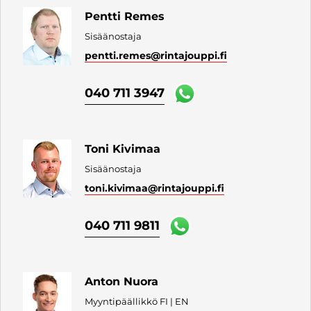
Pentti Remes
Sisäänostaja
pentti.remes
@rintajouppi.fi
040 711 3947
Toni Kivimaa
Sisäänostaja
toni.kivimaa
@rintajouppi.fi
040 711 9811
Anton Nuora
Myyntipäällikkö FI | EN