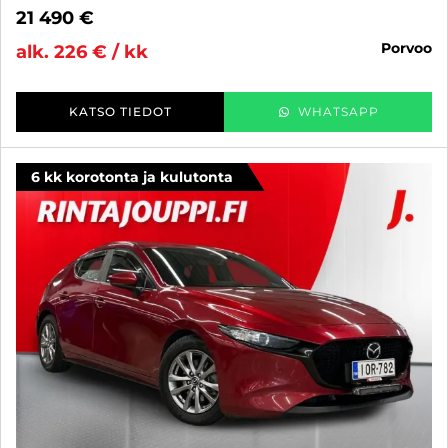
21 490 €
porvoo
alk. 226 € / kk
KATSO TIEDOT
WHATSAPP
6 kk korotonta ja kulutonta