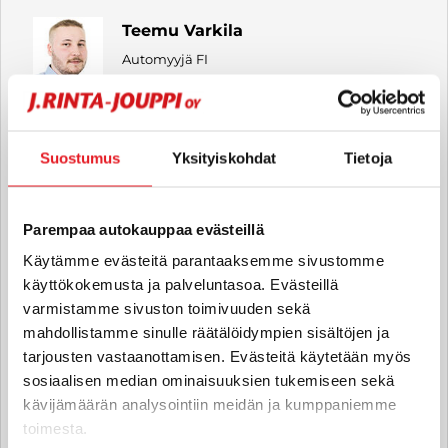
Teemu Varkila
Automyyjä FI
teemu.varkila
@rintajouppi.fi
040 711 9820
Suostumus
Yksityiskohdat
Tietoja
Mika Balakin
Parempaa autokauppaa evästeillä
Automyyjä FI
Käytämme evästeitä parantaaksemme sivustomme
mika.balakin
@rintajouppi.fi
käyttökokemusta ja palveluntasoa. Evästeillä
varmistamme sivuston toimivuuden sekä
040 711 9812
mahdollistamme sinulle räätälöidympien sisältöjen ja
tarjousten vastaanottamisen. Evästeitä käytetään myös
sosiaalisen median ominaisuuksien tukemiseen sekä
kävijämäärän analysointiin meidän ja kumppaniemme
Jukka Holmi
toimesta.
Automyyjä FI | EN