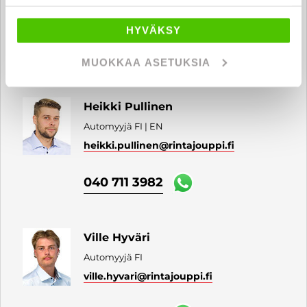
jukka.holmi
@rintajouppi.fi
HYVÄKSY
040 711 9816
MUOKKAA ASETUKSIA
Heikki Pullinen
Automyyjä FI | EN
heikki.pullinen
@rintajouppi.fi
040 711 3982
Ville Hyväri
Automyyjä FI
ville.hyvari
@rintajouppi.fi