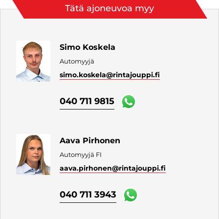
Tätä ajoneuvoa myy
Simo Koskela
Automyyjä
simo.koskela
@rintajouppi.fi
040 711 9815
Aava Pirhonen
Automyyjä FI
aava.pirhonen
@rintajouppi.fi
040 711 3943