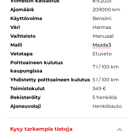
Viimeisin katsastus
8.9.2025
Ajomäärä
209000 km
Käyttövoima
Bensiini
Väri
Harmaa
Vaihteisto
Manuaali
Malli
Mazda3
Vetotapa
Etuveto
Polttoaineen kulutus
7 l / 100 km
kaupungissa
Yhdistetty polttoaineen kulutus
5 l / 100 km
Toimistokulut
349 €
Rekisteröity
5 henkilöä
Ajoneuvolaji
Henkilöauto
Kysy tarkempia tietoja