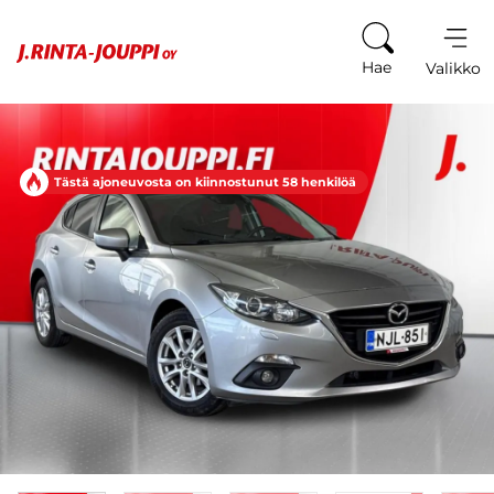
Siirry sisältöön
Hae
Valikko
Tästä ajoneuvosta on kiinnostunut 58 henkilöä