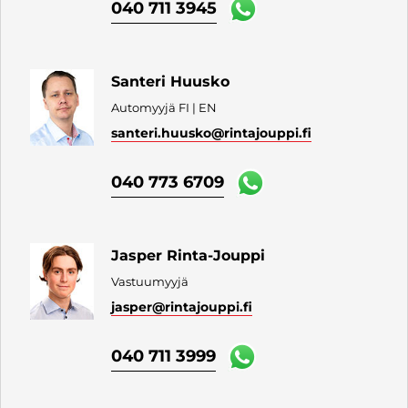
040 711 3945
Santeri Huusko
Automyyjä FI | EN
santeri.huusko
@rintajouppi.fi
040 773 6709
Jasper Rinta-Jouppi
Vastuumyyjä
jasper
@rintajouppi.fi
040 711 3999