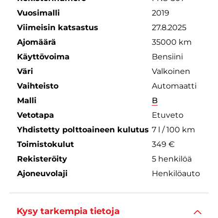
Vuosimalli
2019
Viimeisin katsastus
27.8.2025
Ajomäärä
35000 km
Käyttövoima
Bensiini
Väri
Valkoinen
Vaihteisto
Automaatti
Malli
B
Vetotapa
Etuveto
Yhdistetty polttoaineen kulutus
7 l / 100 km
Toimistokulut
349 €
Rekisteröity
5 henkilöä
Ajoneuvolaji
Henkilöauto
Kysy tarkempia tietoja