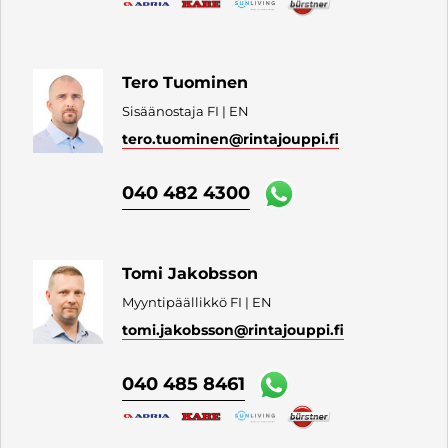
Tero Tuominen
Sisäänostaja FI | EN
tero.tuominen
@rintajouppi.fi
040 482 4300
Tomi Jakobsson
Myyntipäällikkö FI | EN
tomi.jakobsson
@rintajouppi.fi
040 485 8461