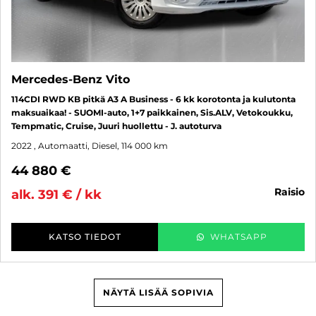
Mercedes-Benz Vito
114CDI RWD KB pitkä A3 A Business - 6 kk korotonta ja kulutonta
maksuaikaa! - SUOMI-auto, 1+7 paikkainen, Sis.ALV, Vetokoukku,
Tempmatic, Cruise, Juuri huollettu - J. autoturva
2022
, Automaatti, Diesel, 114 000 km
44 880 €
raisio
alk. 391 € / kk
KATSO TIEDOT
WHATSAPP
NÄYTÄ LISÄÄ SOPIVIA