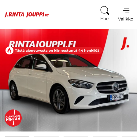
Siirry sisältöön
Hae
Valikko
Tästä ajoneuvosta on kiinnostunut 44 henkilöä