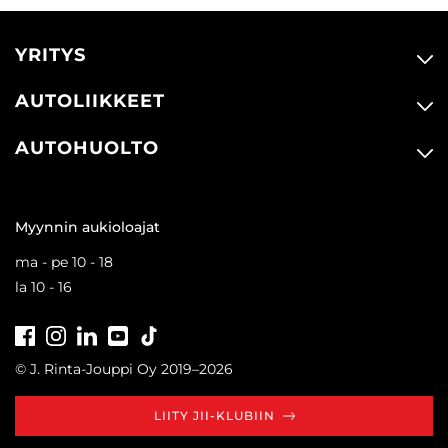
YRITYS
AUTOLIIKKEET
AUTOHUOLTO
Myynnin aukioloajat
ma - pe 10 - 18
la 10 - 16
Facebook
Instagram
LinkedIn
Youtube
Tiktok
© J. Rinta-Jouppi Oy 2019–2026
LIITY JII-KLUBIIN