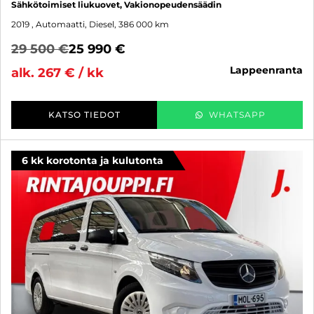
Sähkötoimiset liukuovet, Vakionopeudensäädin
2019
, Automaatti, Diesel, 386 000 km
29 500 €
25 990 €
lappeenranta
alk. 267 € / kk
KATSO TIEDOT
WHATSAPP
6 kk korotonta ja kulutonta