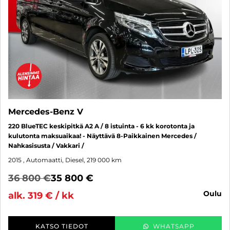
Mercedes-Benz V
220 BlueTEC keskipitkä A2 A / 8 istuinta - 6 kk korotonta ja
kulutonta maksuaikaa! - Näyttävä 8-Paikkainen Mercedes /
Nahkasisusta / Vakkari /
2015
, Automaatti, Diesel, 219 000 km
36 800 €
35 800 €
oulu
alk. 319 € / kk
KATSO TIEDOT
WHATSAPP