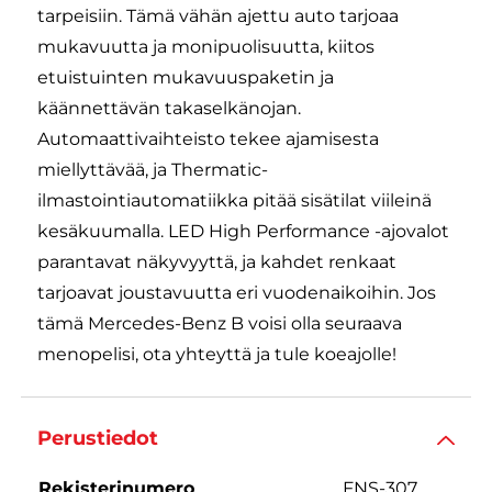
tarpeisiin. Tämä vähän ajettu auto tarjoaa
mukavuutta ja monipuolisuutta, kiitos
etuistuinten mukavuuspaketin ja
käännettävän takaselkänojan.
Automaattivaihteisto tekee ajamisesta
miellyttävää, ja Thermatic-
ilmastointiautomatiikka pitää sisätilat viileinä
kesäkuumalla. LED High Performance -ajovalot
parantavat näkyvyyttä, ja kahdet renkaat
tarjoavat joustavuutta eri vuodenaikoihin. Jos
tämä Mercedes-Benz B voisi olla seuraava
menopelisi, ota yhteyttä ja tule koeajolle!
Perustiedot
Rekisterinumero
FNS-307