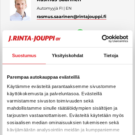
Automyyjä FI | EN
rasmus.saarinen
@rintajouppi.fi
040 711 3976
Suostumus
Yksityiskohdat
Tietoja
Nico Eskelinen
Automyyjä FI | EN
nico.eskelinen
@rintajouppi.fi
Parempaa autokauppaa evästeillä
Käytämme evästeitä parantaaksemme sivustomme
040 487 9280
käyttökokemusta ja palveluntasoa. Evästeillä
varmistamme sivuston toimivuuden sekä
mahdollistamme sinulle räätälöidympien sisältöjen ja
Henry Tallbäck
tarjousten vastaanottamisen. Evästeitä käytetään myös
sosiaalisen median ominaisuuksien tukemiseen sekä
Automyyjä FI | EN
kävijämäärän analysointiin meidän ja kumppaniemme
henry.tallback
@rintajouppi.fi