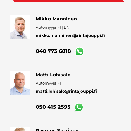
Mikko Manninen
Automyyjä FI | EN
mikko.manninen
@rintajouppi.fi
040 773 6818
Matti Lohisalo
Automyyjä FI
matti.lohisalo
@rintajouppi.fi
050 415 2595
Rasmus Saarinen