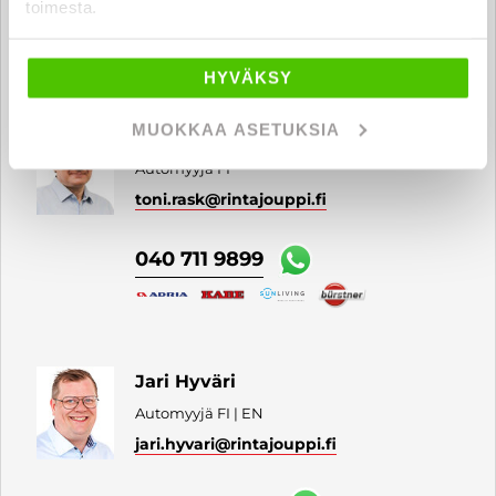
toimesta.
040 711 3998
HYVÄKSY
MUOKKAA ASETUKSIA
Toni Rask
Automyyjä FI
toni.rask
@rintajouppi.fi
040 711 9899
Jari Hyväri
Automyyjä FI | EN
jari.hyvari
@rintajouppi.fi