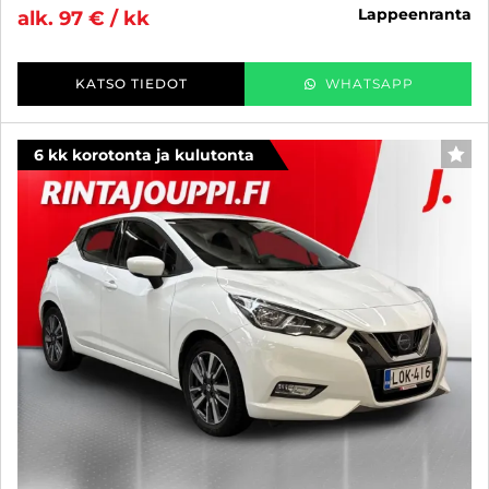
lappeenranta
alk. 97 € / kk
KATSO TIEDOT
WHATSAPP
6 kk korotonta ja kulutonta
SUO