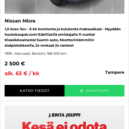
Nissan Micra
1,0 Avec 3ov - 6 kk korotonta ja kulutonta maksuaikaa! - Myydään
huutokaupat.com! Edellisellä omistajalla 11 vuotta!
Klassikkoainesta! Suomi-auto, Moottorinlämmitin
sisäpistokkeella, 2x renkaat 2x vanteet
1999
, Manuaali, Bensiini, 168 000 km
2 500 €
tampere
alk. 63 € / kk
KATSO TIEDOT
WHATSAPP