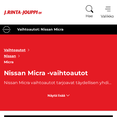
Siirry sisältöön
Hae
Valikko
Vaihtoautot: Nissan Micra
Vaihtoautot
Nissan
Micra
Nissan Micra -vaihtoautot
Nissan Micra vaihtoautot tarjoavat täydellisen yhdistelmän kompaktia kokoa, ketteryyttä ja modernia muotoilua. Tämä viisiovinen kaupunkiauto on tunnettu käytännöllisyydestään ja luotettavuudestaan, tehden siitä erinomaisen vaihtoehdon niin aloitteleville kuljettajille kuin niille, jotka tarvitsevat näppärän auton päivittäiseen ajoon. Micran rohkea ja persoonallinen ulkonäkö, jossa korostuvat sen pyöristetyt linjat ja tyylikäs etusäleikkö, tekee siitä erottuvan tien päällä. Nissan Micra vaihtoautot tarjoavat yllättävän tilavat sisätilat ja mukavan ajoasennon, vaikka auto on ulkomitoiltaan kompakti. Auton teknologia ja varusteet, kuten kosketusnäyttö, peruutuskamera ja monipuoliset turvajärjestelmät, tekevät ajamisesta helppoa ja turvallista. Polttoainetaloudellisuutensa ansiosta Nissan Micra on myös erinomainen valinta niille, jotka haluavat pitää ajokustannukset alhaisina. Nissan Micra vaihtoautot sopivat erityisesti kaupunkilaisille ja niille, jotka arvostavat pientä mutta monikäyttöistä autoa. Se on täydellinen auto päivittäisiin ajotarpeisiin, kuten työmatkoille tai ostoksille, ja se tarjoaa erinomaista vastinetta rahalle. J. Rinta-Joupilta. Autoihin on saatavilla edullinen
Näytä lisää