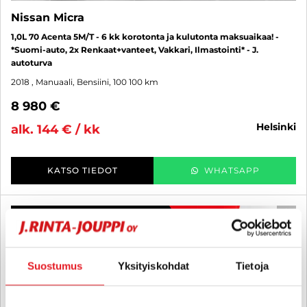
Nissan Micra
1,0L 70 Acenta 5M/T - 6 kk korotonta ja kulutonta maksuaikaa! -
*Suomi-auto, 2x Renkaat+vanteet, Vakkari, Ilmastointi* - J.
autoturva
2018
, Manuaali, Bensiini, 100 100 km
8 980 €
helsinki
alk. 144 € / kk
KATSO TIEDOT
WHATSAPP
6 kk korotonta ja kulutonta
SUO
Suostumus
Yksityiskohdat
Tietoja