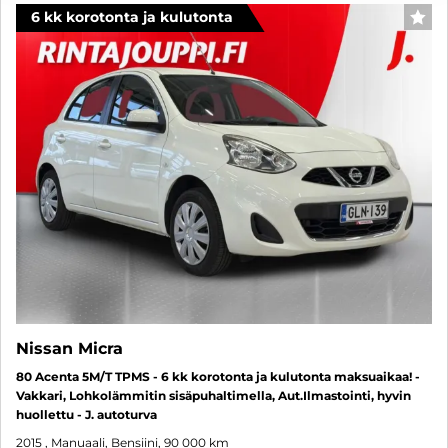
6 kk korotonta ja kulutonta
SUO
Nissan Micra
80 Acenta 5M/T TPMS - 6 kk korotonta ja kulutonta maksuaikaa! -
Vakkari, Lohkolämmitin sisäpuhaltimella, Aut.Ilmastointi, hyvin
huollettu - J. autoturva
2015
, Manuaali, Bensiini, 90 000 km