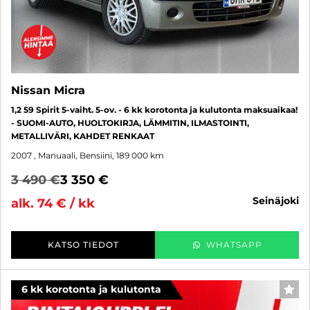
Nissan Micra
1,2 59 Spirit 5-vaiht. 5-ov. - 6 kk korotonta ja kulutonta maksuaikaa!
- SUOMI-AUTO, HUOLTOKIRJA, LÄMMITIN, ILMASTOINTI,
METALLIVÄRI, KAHDET RENKAAT
2007
, Manuaali, Bensiini, 189 000 km
3 490 €
3 350 €
seinäjoki
alk. 74 € / kk
KATSO TIEDOT
WHATSAPP
6 kk korotonta ja kulutonta
SUO