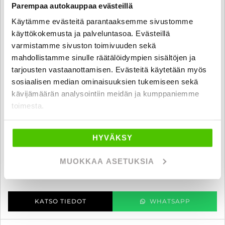
Parempaa autokauppaa evästeillä
Käytämme evästeitä parantaaksemme sivustomme
käyttökokemusta ja palveluntasoa. Evästeillä
varmistamme sivuston toimivuuden sekä
mahdollistamme sinulle räätälöidympien sisältöjen ja
tarjousten vastaanottamisen. Evästeitä käytetään myös
sosiaalisen median ominaisuuksien tukemiseen sekä
kävijämäärän analysointiin meidän ja kumppaniemme
Nissan Micra
toimesta.
Visia 1,2 80hp hp 5 M/T - 6 kk korotonta ja kulutonta maksuaikaa! -
Suomi-auto, Moottorinlämmitin, Ilmastointi
2012
, Manuaali, Bensiini, 144 000 km
HYVÄKSY
6 880 €
MUOKKAA ASETUKSIA
kuopio
alk. 118 € / kk
KATSO TIEDOT
WHATSAPP