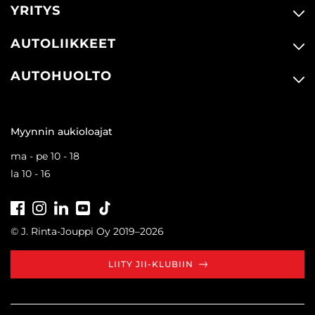
YRITYS
AUTOLIIKKEET
AUTOHUOLTO
Myynnin aukioloajat
ma - pe 10 - 18
la 10 - 16
Facebook
Instagram
LinkedIn
Youtube
Tiktok
© J. Rinta-Jouppi Oy 2019–2026
LIITY JII-KLUBIIN