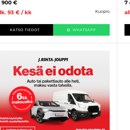
 900 €
7
kuopio
lk. 93 € / kk
al
KATSO TIEDOT
WHATSAPP