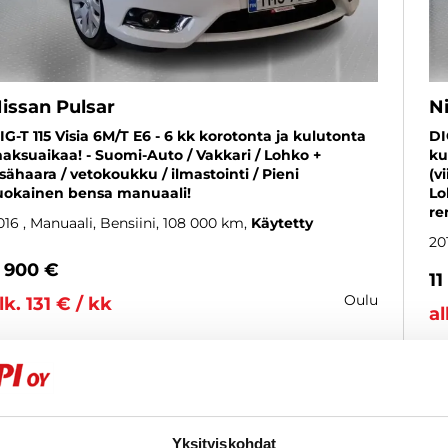
issan Pulsar
N
IG-T 115 Visia 6M/T E6 - 6 kk korotonta ja kulutonta
DI
aksuaikaa! - Suomi-Auto / Vakkari / Lohko +
ku
isähaara / vetokoukku / ilmastointi / Pieni
(v
uokainen bensa manuaali!
Lo
re
016
, Manuaali, Bensiini, 108 000 km
Käytetty
20
 900 €
11
oulu
lk. 131 € / kk
al
KATSO TIEDOT
WHATSAPP
Yksityiskohdat