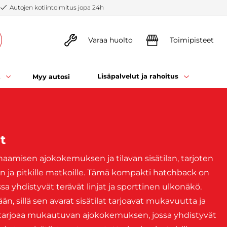
Autojen kotiintoimitus jopa 24h
Varaa huolto
Toimipisteet
t
Lisäpalvelut ja rahoitus
Myy autosi
t
naamisen ajokokemuksen ja tilavan sisätilan, tarjoten
ja pitkille matkoille. Tämä kompakti hatchback on
 yhdistyvät terävät linjat ja sporttinen ulkonäkö.
, sillä sen avarat sisätilat tarjoavat mukavuutta ja
sar tarjoaa mukautuvan ajokokemuksen, jossa yhdistyvät