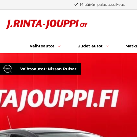
Siirry sisältöön
14 päivän palautusoikeus
Vaihtoautot
Uudet autot
Matka
Vaihtoautot: Nissan Pulsar