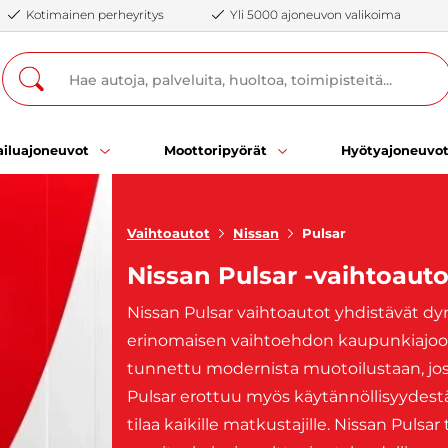
Kotimainen perheyritys
Yli 5000 ajoneuvon valikoima
iluajoneuvot
Moottoripyörät
Hyötyajoneuvo
Vaihtoautot
Nissan
Pulsar
Nissan Pulsar -vaihtoauto
Nissan Pulsar vaihtoautot yhdistävät dy
erinomaisen vaihtoehdon kaupunkiajoon 
tunnettu modernista muotoilustaan, jossa
Pulsar erottuu myös käytännöllisyydestään
tilaa kaikille matkustajille. Nissan Pul