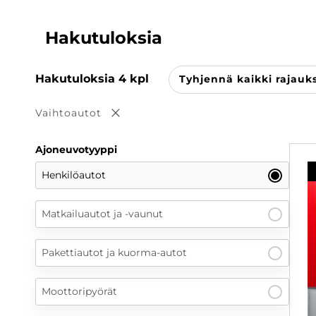
Hakutuloksia
Hakutuloksia
4
kpl
Tyhjennä kaikki rajauk
Vaihtoautot
Poista valinta
Ajoneuvotyyppi
Henkilöautot
Matkailuautot ja -vaunut
Pakettiautot ja kuorma-autot
Moottoripyörät