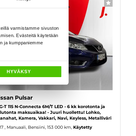
6 kk korotonta ja kulutonta
SUOSIKKI
eillä varmistamme sivuston
amisen. Evästeitä käytetään
dän ja kumppaniemme
HYVÄKSY
issan Pulsar
G-T 115 N-Connecta 6M/T LED - 6 kk korotonta ja
lutonta maksuaikaa! - Juuri huollettu! Lohko,
anahat, Kamera, Vakkari, Navi, Keyless, Metalliväri
17
, Manuaali, Bensiini, 153 000 km
Käytetty