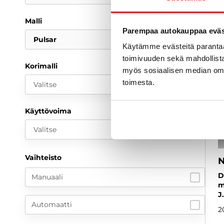
Malli
Parempaa autokauppaa eväst
Pulsar
Käytämme evästeitä paranta
toimivuuden sekä mahdollista
Korimalli
myös sosiaalisen median om
toimesta.
Valitse
Käyttövoima
Valitse
Vaihteisto
N
D
Manuaali
m
J
Automaatti
2