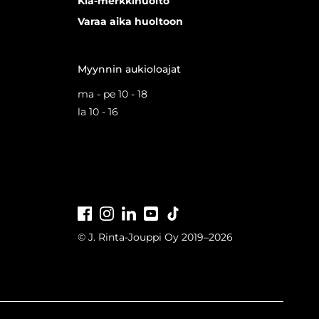
Kia-merkkihuolto
Varaa aika huoltoon
Myynnin aukioloajat
ma - pe 10 - 18
la 10 - 16
Facebook
Instagram
LinkedIn
Youtube
Tiktok
© J. Rinta-Jouppi Oy 2019–2026