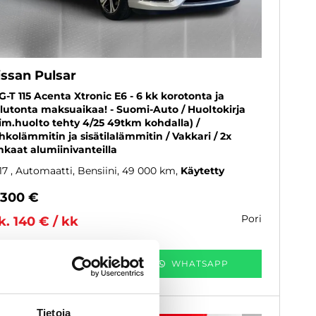
issan Pulsar
G-T 115 Acenta Xtronic E6 - 6 kk korotonta ja
lutonta maksuaikaa! - Suomi-Auto / Huoltokirja
iim.huolto tehty 4/25 49tkm kohdalla) /
hkolämmitin ja sisätilalämmitin / Vakkari / 2x
nkaat alumiinivanteilla
17
, Automaatti, Bensiini, 49 000 km
Käytetty
 300 €
pori
k. 140 € / kk
KATSO TIEDOT
WHATSAPP
Tietoja