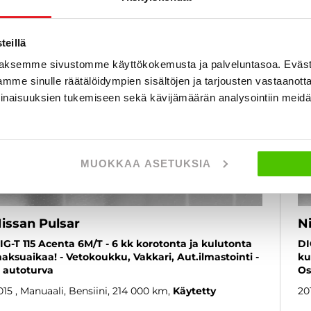
6 kk korotonta ja kulutonta
SUOSIKKI
eillä
aksemme sivustomme käyttökokemusta ja palveluntasoa. Eväst
mme sinulle räätälöidympien sisältöjen ja tarjousten vastaanott
inaisuuksien tukemiseen sekä kävijämäärän analysointiin mei
MUOKKAA ASETUKSIA
issan Pulsar
N
IG-T 115 Acenta 6M/T - 6 kk korotonta ja kulutonta
DI
aksuaikaa! - Vetokoukku, Vakkari, Aut.ilmastointi -
ku
. autoturva
Os
015
, Manuaali, Bensiini, 214 000 km
Käytetty
20