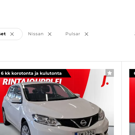
set
Nissan
Pulsar
Poista valinta
Poista valinta
Poista valinta
6 kk korotonta ja kulutonta
SUOSIKKI