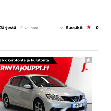
Järjestä
Suosikit
Suosiki
0
Ei valintaa
6 kk korotonta ja kulutonta
SUOSIKKI