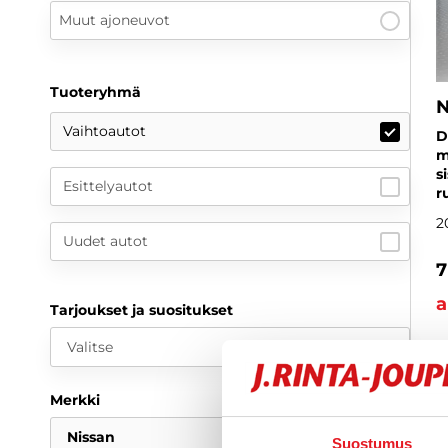
Muut ajoneuvot
Tuoteryhmä
N
Vaihtoautot
D
m
s
Esittelyautot
r
2
Uudet autot
7
a
Tarjoukset ja suositukset
Valitse
Merkki
Nissan
Suostumus