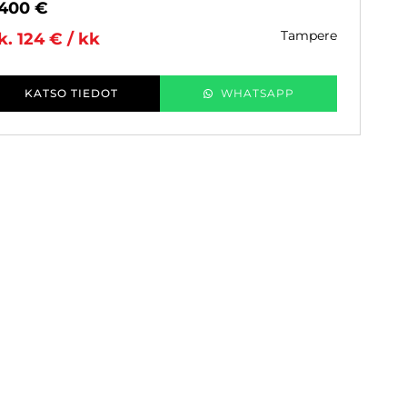
 400 €
tampere
k. 124 € / kk
KATSO TIEDOT
WHATSAPP