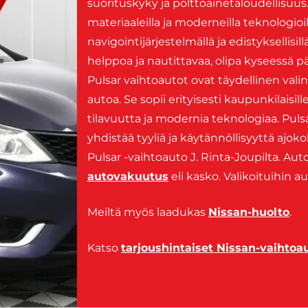
suorituskyky ja polttoainetaloudellisuus.
materiaaleilla ja moderneilla teknologioil
navigointijärjestelmällä ja edistyksellisi
helppoa ja nautittavaa, olipa kyseessä 
Pulsar vaihtoautot ovat täydellinen valint
autoa. Se sopii erityisesti kaupunkilaisille
tilavuutta ja modernia teknologiaa. Puls
yhdistää tyyliä ja käytännöllisyyttä ajo
Pulsar -vaihtoauto J. Rinta-Joupilta. Aut
autovakuutus
eli kasko. Valikoituihin a
Meiltä myös laadukas
Nissan-huolto
.
Katso
tarjoushintaiset Nissan-vaihtoa