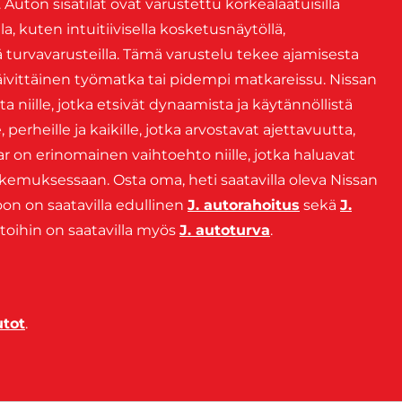
 Auton sisätilat ovat varustettu korkealaatuisilla
la, kuten intuitiivisella kosketusnäytöllä,
llä turvavarusteilla. Tämä varustelu tekee ajamisesta
päivittäinen työmatka tai pidempi matkareissu. Nissan
a niille, jotka etsivät dynaamista ja käytännöllistä
, perheille ja kaikille, jotka arvostavat ajettavuutta,
ar on erinomainen vaihtoehto niille, jotka haluavat
kokemuksessaan. Osta oma, heti saatavilla oleva Nissan
oon on saatavilla edullinen
J. autorahoitus
sekä
J.
utoihin on saatavilla myös
J. autoturva
.
utot
.