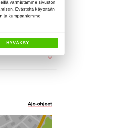
eillä varmistamme sivuston
amisen. Evästeitä käytetään
dän ja kumppaniemme
HYVÄKSY
Ajo-ohjeet