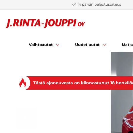
Siirry sisältöön
14 päivän palautusoikeus
Vaihtoautot
Uudet autot
Matka
Tästä ajoneuvosta on kiinnostunut 18 henkilö
EDELLINEN