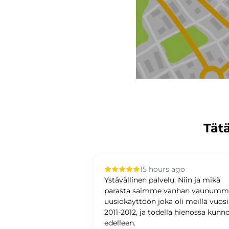
Tätä
 ago
15 hours ago
upilla oli sujuvaa ja
Ystävällinen palvelu. Niin ja mikä
ystävällinen ja
parasta saimme vanhan vaunum
antunteva. Asiat
uusiokäyttöön joka oli meillä vuos
ti ja
2011-2012, ja todella hienossa kunn
edelleen.