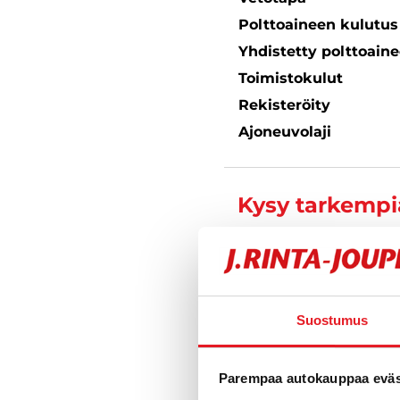
Polttoaineen kulutu
Yhdistetty polttoain
Toimistokulut
Rekisteröity
Ajoneuvolaji
Kysy tarkempia
Kasperi Hi
Automyyjä FI
Suostumus
040 3511 
Parempaa autokauppaa eväst