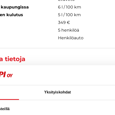
s kaupungissa
6 l / 100 km
een kulutus
5 l / 100 km
349 €
5 henkilöä
Henkilöauto
 tietoja
ntsala
Yksityiskohdat
166
eillä