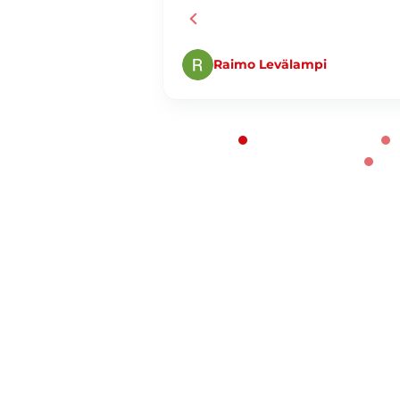
Raimo Levälampi
Page 1 of 60