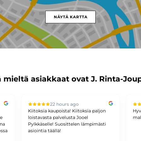
NÄYTÄ KARTTA
 mieltä asiakkaat ovat J. Rinta-Jou
22 hours ago
Kiitoksia kaupoista! Kiitoksia paljon
Hyv
me
loistavasta palvelusta Jooel
mal
ina
Pylkkäselle! Suosittelen lämpimästi
ossa
asiointia täällä!