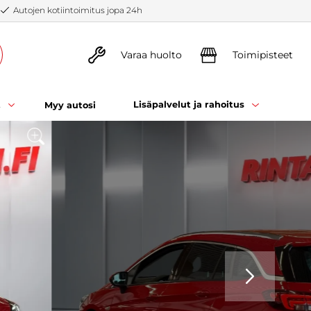
Autojen kotiintoimitus jopa 24h
Varaa huolto
Toimipisteet
t
Lisäpalvelut ja rahoitus
Myy autosi
SEURAAVA