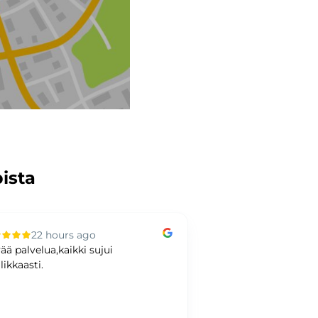
pista
22 hours ago
2 days ag
ää palvelua,kaikki sujui
Hyvää kaupankäynti
likkaasti.