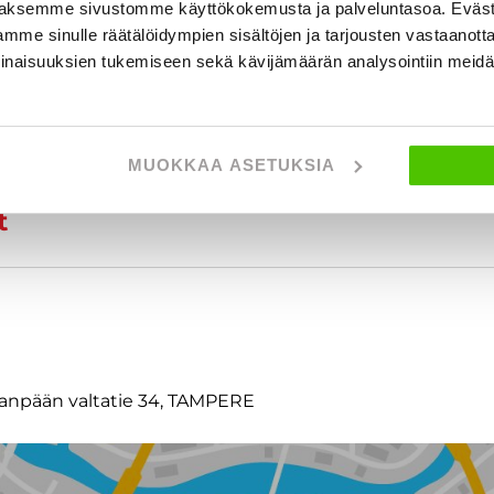
aksemme sivustomme käyttökokemusta ja palveluntasoa. Eväst
mme sinulle räätälöidympien sisältöjen ja tarjousten vastaanott
inaisuuksien tukemiseen sekä kävijämäärän analysointiin mei
MUOKKAA ASETUKSIA
t
tanpään valtatie 34, TAMPERE