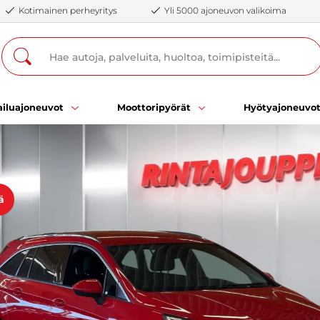
Kotimainen perheyritys
Yli 5000 ajoneuvon valikoima
iluajoneuvot
Moottoripyörät
Hyötyajoneuvo
ä