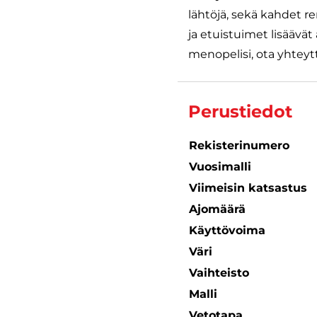
lähtöjä, sekä kahdet r
ja etuistuimet lisäävät
menopelisi, ota yhteytt
Perustiedot
Rekisterinumero
Vuosimalli
Viimeisin katsastus
Ajomäärä
Käyttövoima
Väri
Vaihteisto
Malli
Vetotapa