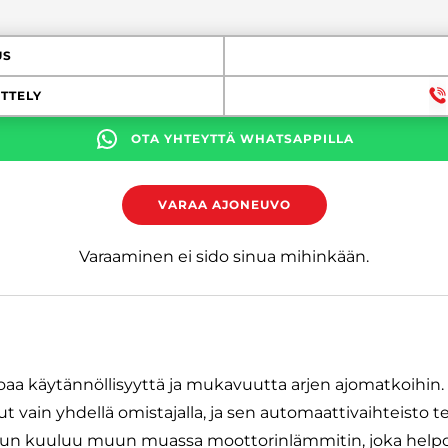
US
TTELY
OTA YHTEYTTÄ WHATSAPPILLA
VARAA AJONEUVO
Varaaminen ei sido sinua mihinkään.
rjoaa käytännöllisyyttä ja mukavuutta arjen ajomatkoihi
lut vain yhdellä omistajalla, ja sen automaattivaihteisto 
luun kuuluu muun muassa moottorinlämmitin, joka helpo