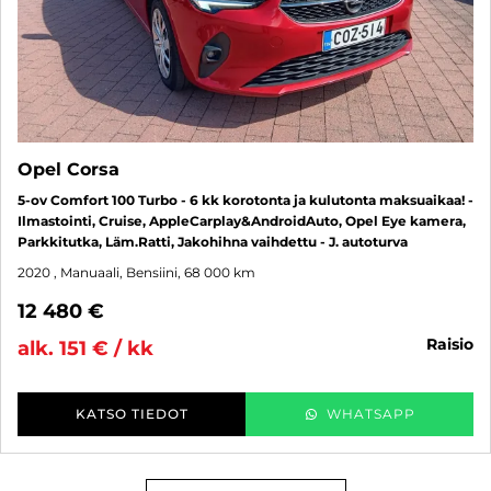
Opel Corsa
5-ov Comfort 100 Turbo - 6 kk korotonta ja kulutonta maksuaikaa! -
Ilmastointi, Cruise, AppleCarplay&AndroidAuto, Opel Eye kamera,
Parkkitutka, Läm.Ratti, Jakohihna vaihdettu - J. autoturva
2020
, Manuaali, Bensiini, 68 000 km
12 480 €
raisio
alk. 151 € / kk
KATSO TIEDOT
WHATSAPP