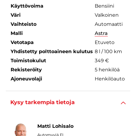
Käyttövoima
Bensiini
Väri
Valkoinen
Vaihteisto
Automaatti
Malli
Astra
Vetotapa
Etuveto
Yhdistetty polttoaineen kulutus
8 l / 100 km
Toimistokulut
349 €
Rekisteröity
5 henkilöä
Ajoneuvolaji
Henkilöauto
Kysy tarkempia tietoja
Matti Lohisalo
Automyyjä FI