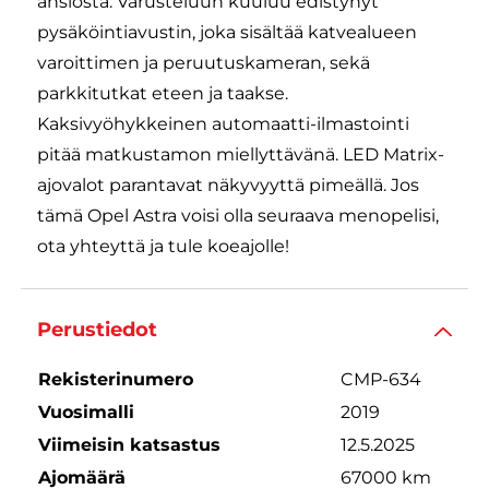
ansiosta. Varusteluun kuuluu edistynyt
pysäköintiavustin, joka sisältää katvealueen
varoittimen ja peruutuskameran, sekä
parkkitutkat eteen ja taakse.
Kaksivyöhykkeinen automaatti-ilmastointi
pitää matkustamon miellyttävänä. LED Matrix-
ajovalot parantavat näkyvyyttä pimeällä. Jos
tämä Opel Astra voisi olla seuraava menopelisi,
ota yhteyttä ja tule koeajolle!
Perustiedot
Rekisterinumero
CMP-634
Vuosimalli
2019
Viimeisin katsastus
12.5.2025
Ajomäärä
67000 km