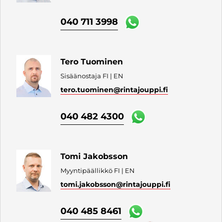
040 711 3998
Tero Tuominen
Sisäänostaja FI | EN
tero.tuominen
@rintajouppi.fi
040 482 4300
Tomi Jakobsson
Myyntipäällikkö FI | EN
tomi.jakobsson
@rintajouppi.fi
040 485 8461