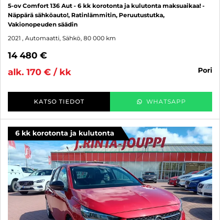
5-ov Comfort 136 Aut - 6 kk korotonta ja kulutonta maksuaikaa! -
Näppärä sähköauto!, Ratinlämmitin, Peruutustutka,
Vakionopeuden säädin
2021
, Automaatti, Sähkö, 80 000 km
14 480 €
pori
alk. 170 € / kk
KATSO TIEDOT
WHATSAPP
6 kk korotonta ja kulutonta