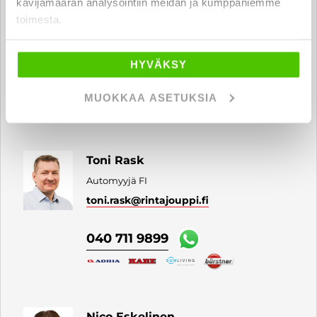
kävijämäärän analysointiin meidän ja kumppaniemme
toimesta.
Matti Lohisalo
Automyyjä FI
HYVÄKSY
matti.lohisalo
@rintajouppi.fi
MUOKKAA ASETUKSIA
050 415 2595
Toni Rask
Automyyjä FI
toni.rask
@rintajouppi.fi
040 711 9899
Nico Eskelinen