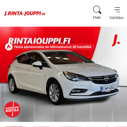
Siirry sisältöön
Hae
Valikko
Tästä ajoneuvosta on kiinnostunut 20 henkilöä