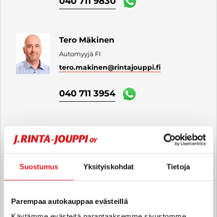
040 711 9830
Tero Mäkinen
Automyyjä FI
tero.makinen
@rintajouppi.fi
040 711 3954
Tero Arola
Automyyjä FI | EN
tero.arola
@rintajouppi.fi
Suostumus
Yksityiskohdat
Tietoja
040 711 9836
Parempaa autokauppaa evästeillä
Käytämme evästeitä parantaaksemme sivustomme