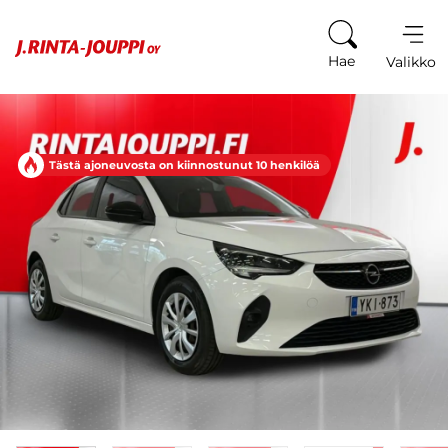
Siirry sisältöön
Hae
Valikko
Tästä ajoneuvosta on kiinnostunut 10 henkilöä