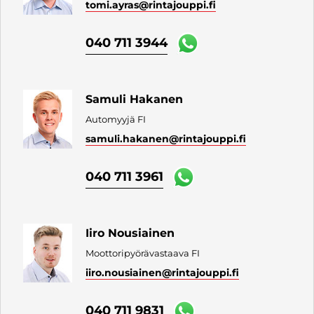
tomi.ayras
@rintajouppi.fi
040 711 3944
Samuli Hakanen
Automyyjä FI
samuli.hakanen
@rintajouppi.fi
040 711 3961
Iiro Nousiainen
Moottoripyörävastaava FI
iiro.nousiainen
@rintajouppi.fi
040 711 9831