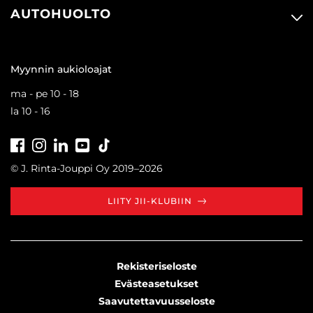
AUTOHUOLTO
Myynnin aukioloajat
ma - pe 10 - 18
la 10 - 16
Facebook
Instagram
LinkedIn
Youtube
Tiktok
© J. Rinta-Jouppi Oy 2019–2026
LIITY JII-KLUBIIN
Rekisteriseloste
Evästeasetukset
Saavutettavuusseloste