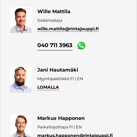
Wille Mattila
Sisäänostaja
wille.mattila
@rintajouppi.fi
040 711 3963
Jani Hautamäki
Myyntipäällikkö FI | EN
LOMALLA
Markus Happonen
Paikallisjohtaja FI | EN
markus.happonen
@rintajouppi.fi