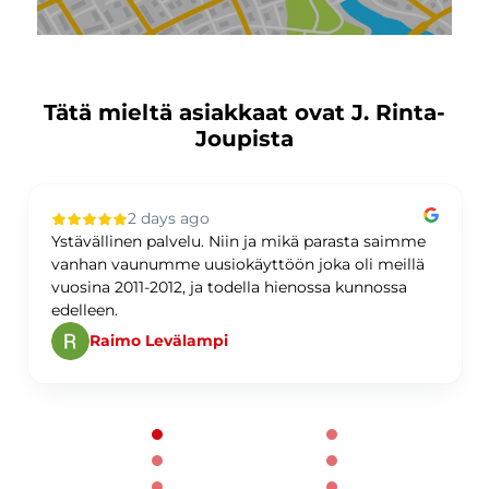
Tätä mieltä asiakkaat ovat J. Rinta-
Joupista
2 days ago
Ystävällinen palvelu. Niin ja mikä parasta saimme
vanhan vaunumme uusiokäyttöön joka oli meillä
vuosina 2011-2012, ja todella hienossa kunnossa
edelleen.
Raimo Levälampi
Page 1 of 60