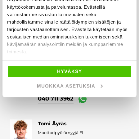
Miro Auvinen
käyttökokemusta ja palveluntasoa. Evästeillä
Automyyjä
varmistamme sivuston toimivuuden sekä
mahdollistamme sinulle räätälöidympien sisältöjen ja
miro.auvinen
@rintajouppi.fi
tarjousten vastaanottamisen. Evästeitä käytetään myös
sosiaalisen median ominaisuuksien tukemiseen sekä
040 711 9834
kävijämäärän analysointiin meidän ja kumppaniemme
toimesta.
Veeti Hartikainen
HYVÄKSY
Automyyjä FI | EN
veeti.hartikainen
@rintajouppi.fi
MUOKKAA ASETUKSIA
040 711 3962
Tomi Äyräs
Moottoripyörämyyjä FI