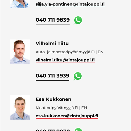
silja.yla-pontinen
@rintajouppi.fi
040 711 9839
Vilhelmi Tiitu
Auto- ja moottoripyörämyyjä FI | EN
vilhelmi.tiitu
@rintajouppi.fi
040 711 3939
Esa Kukkonen
Moottoripyörämyyjä FI | EN
esa.kukkonen
@rintajouppi.fi