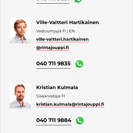
Ville-Valtteri Hartikainen
Vastuumyyjä FI | EN
ville-valtteri.hartikainen
@rintajouppi.fi
040 711 9835
Kristian Kulmala
Sisäänostaja FI
kristian.kulmala
@rintajouppi.fi
040 711 9884