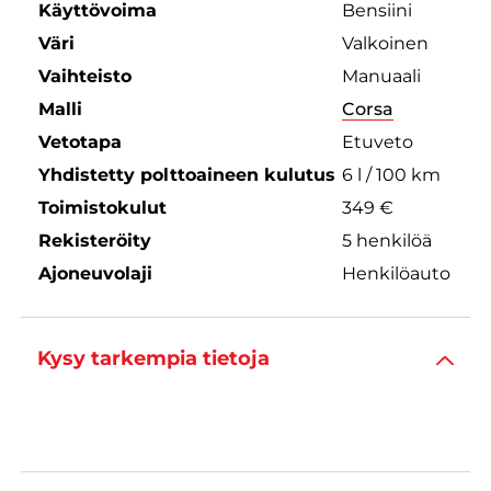
Käyttövoima
Bensiini
Väri
Valkoinen
Vaihteisto
Manuaali
Malli
Corsa
Vetotapa
Etuveto
Yhdistetty polttoaineen kulutus
6 l / 100 km
Toimistokulut
349 €
Rekisteröity
5 henkilöä
Ajoneuvolaji
Henkilöauto
Kysy tarkempia tietoja