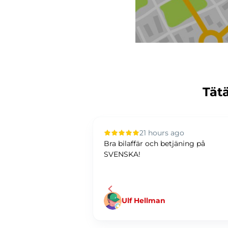
Tätä
 ago
21 hours ago
elut. Tarjotaan
Bra bilaffär och betjäning på
ttä jne. Hoidetaan
SVENSKA!
.
Ulf Hellman