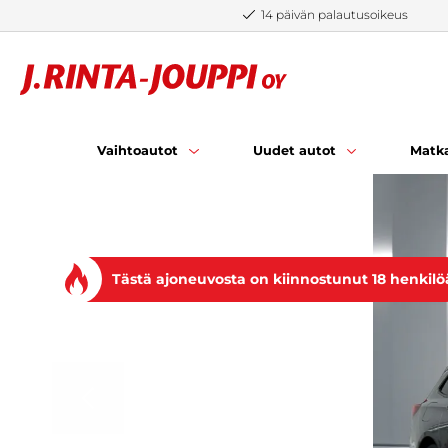
Siirry sisältöön
14 päivän palautusoikeus
Vaihtoautot
Uudet autot
Matka
Tästä ajoneuvosta on kiinnostunut 18 henkilö
EDELLINEN