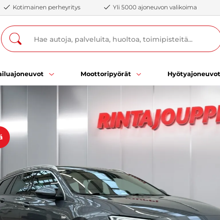
Kotimainen perheyritys
Yli 5000 ajoneuvon valikoima
iluajoneuvot
Moottoripyörät
Hyötyajoneuvo
ä