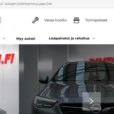
Autojen kotiintoimitus jopa 24h
Varaa huolto
Toimipisteet
t
Lisäpalvelut ja rahoitus
Myy autosi
SEURAAVA