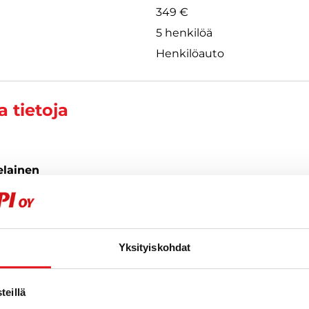
349 €
5 henkilöä
Henkilöauto
 tietoja
elainen
883
Yksityiskohdat
eillä