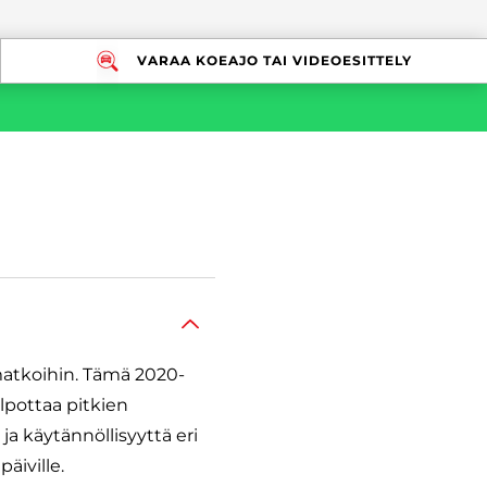
VARAA KOEAJO TAI VIDEOESITTELY
omatkoihin. Tämä 2020-
lpottaa pitkien
a käytännöllisyyttä eri
äiville.