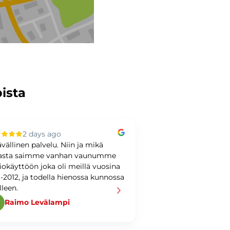
pista
2 days ago
3 days ag
ävällinen palvelu. Niin ja mikä
Kiitoksia kaupoista! 
asta saimme vanhan vaunumme
loistavasta palvelus
iokäyttöön joka oli meillä vuosina
Pylkkäselle! Suosit
1-2012, ja todella hienossa kunnossa
asiointia täällä!
lleen.
Raimo Levälampi
Ahmed Nader