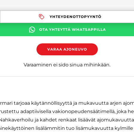
YHTEYDENOTTOPYYNTÖ
OTA YHTEYTTÄ WHATSAPPILLA
VARAA AJONEUVO
Varaaminen ei sido sinua mihinkään.
farmari tarjoaa käytännöllisyyttä ja mukavuutta arjen aj
rustettu adaptiivisella vakionopeudensäätimellä, joka he
Nahkaverhoilu ja kahdet renkaat lisäävät ajomukavuutta j
inekäyttöinen lisälämmitin tuo lisämukavuutta kylmille p