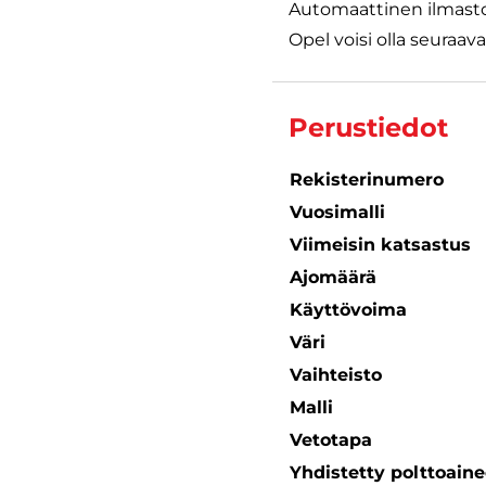
Automaattinen ilmastoin
Opel voisi olla seuraava
Perustiedot
Rekisterinumero
Vuosimalli
Viimeisin katsastus
Ajomäärä
Käyttövoima
Väri
Vaihteisto
Malli
Vetotapa
Yhdistetty polttoain