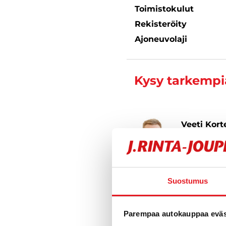
Toimistokulut
Rekisteröity
Ajoneuvolaji
Kysy tarkempia
Veeti Kort
Automyyjä FI
040 711 9
Suostumus
Parempaa autokauppaa eväst