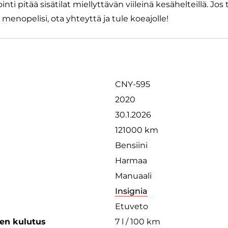
ti pitää sisätilat miellyttävän viileinä kesähelteillä. Jos
 menopelisi, ota yhteyttä ja tule koeajolle!
CNY-595
2020
30.1.2026
121000 km
Bensiini
Harmaa
Manuaali
Insignia
Etuveto
een kulutus
7 l / 100 km