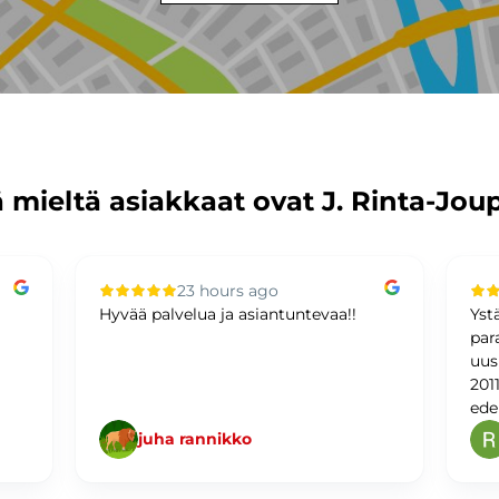
 mieltä asiakkaat ovat J. Rinta-Jou
23 hours ago
Hyvää palvelua ja asiantuntevaa!!
Yst
par
uus
201
ede
juha rannikko