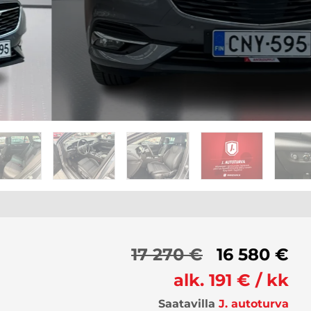
17 270 €
16 580 €
alk. 191 € / kk
Saatavilla
J. autoturva