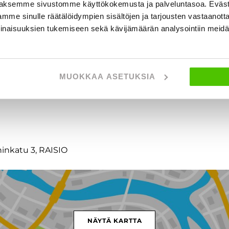
aksemme sivustomme käyttökokemusta ja palveluntasoa. Eväst
mme sinulle räätälöidympien sisältöjen ja tarjousten vastaanott
inaisuuksien tukemiseen sekä kävijämäärän analysointiin mei
t
MUOKKAA ASETUKSIA
ninkatu 3, RAISIO
NÄYTÄ KARTTA