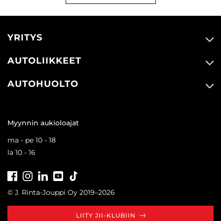
YRITYS
AUTOLIIKKEET
AUTOHUOLTO
Myynnin aukioloajat
ma - pe 10 - 18
la 10 - 16
Facebook
Instagram
LinkedIn
Youtube
Tiktok
© J. Rinta-Jouppi Oy 2019–2026
LIITY JII-KLUBIIN