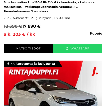
5-ov Innovation Plus 180 A PHEV - 6 kk korotonta ja kulutonta
maksuaikaa! - Vakionopeudensäädin, Vetokoukku,
Peruutuskamera - J. autoturva
2023
, Automaatti, Plug-in-hybridi, 107 000 km
18 390 €
17 890 €
kuopio
alk. 203 € / kk
KATSO TIEDOT
WHATSAPP
6 kk korotonta ja kulutonta