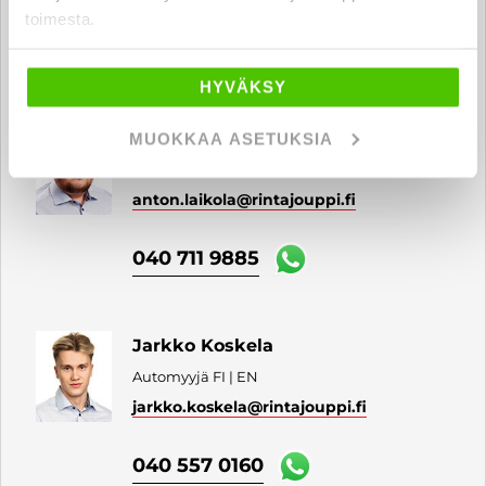
toimesta.
040 711 3987
HYVÄKSY
Anton Laikola
MUOKKAA ASETUKSIA
Automyyjä FI
anton.laikola
@rintajouppi.fi
040 711 9885
Jarkko Koskela
Automyyjä FI | EN
jarkko.koskela
@rintajouppi.fi
040 557 0160