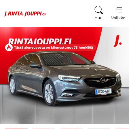
Siirry sisältöön
Hae
Valikko
Tästä ajoneuvosta on kiinnostunut 73 henkilöä