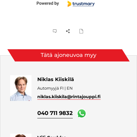
Tätä ajoneuvoa myy
Niklas Kiiskilä
Automyyjä FI | EN
niklas.kiiskila
@rintajouppi.fi
040 711 9832