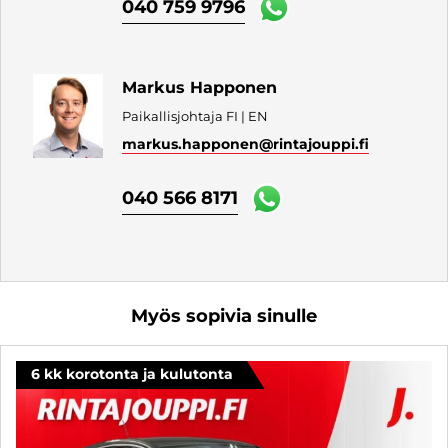
040 759 9796
Markus Happonen
Paikallisjohtaja FI | EN
markus.happonen
@rintajouppi.fi
040 566 8171
Myös sopivia sinulle
6 kk korotonta ja kulutonta