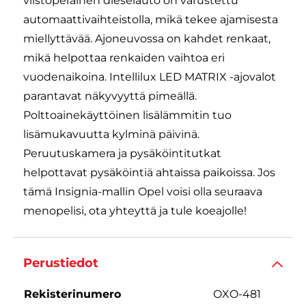
viistoperäinen dieselauto on varustettu
automaattivaihteistolla, mikä tekee ajamisesta
miellyttävää. Ajoneuvossa on kahdet renkaat,
mikä helpottaa renkaiden vaihtoa eri
vuodenaikoina. Intellilux LED MATRIX -ajovalot
parantavat näkyvyyttä pimeällä.
Polttoainekäyttöinen lisälämmitin tuo
lisämukavuutta kylminä päivinä.
Peruutuskamera ja pysäköintitutkat
helpottavat pysäköintiä ahtaissa paikoissa. Jos
tämä Insignia-mallin Opel voisi olla seuraava
menopelisi, ota yhteyttä ja tule koeajolle!
Perustiedot
Rekisterinumero
OXO-481