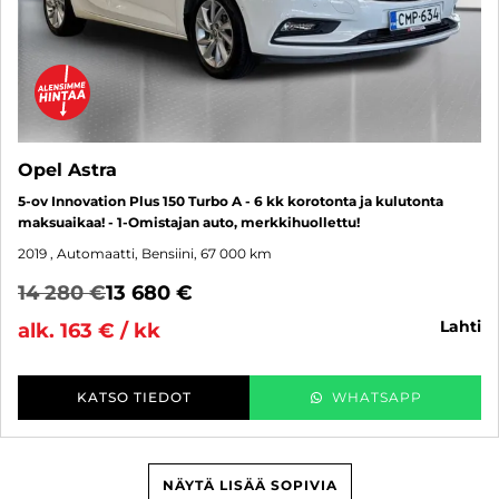
Opel Astra
5-ov Innovation Plus 150 Turbo A - 6 kk korotonta ja kulutonta
maksuaikaa! - 1-Omistajan auto, merkkihuollettu!
2019
, Automaatti, Bensiini, 67 000 km
14 280 €
13 680 €
lahti
alk. 163 € / kk
KATSO TIEDOT
WHATSAPP
NÄYTÄ LISÄÄ SOPIVIA