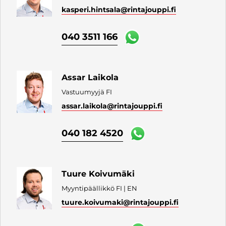
kasperi.hintsala
@rintajouppi.fi
040 3511 166
Assar Laikola
Vastuumyyjä FI
assar.laikola
@rintajouppi.fi
040 182 4520
Tuure Koivumäki
Myyntipäällikkö FI | EN
tuure.koivumaki
@rintajouppi.fi