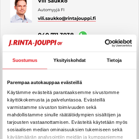
Vili Saukko
Automyyjä FI
vili.saukko
@rintajouppi.fi
040 711 3938
Fanny Särkinen
Suostumus
Yksityiskohdat
Tietoja
Automyyjä FI | EN
fanny.sarkinen
@rintajouppi.fi
Parempaa autokauppaa evästeillä
Käytämme evästeitä parantaaksemme sivustomme
040 711 4019
käyttökokemusta ja palveluntasoa. Evästeillä
varmistamme sivuston toimivuuden sekä
mahdollistamme sinulle räätälöidympien sisältöjen ja
Viivi Mäkinen
tarjousten vastaanottamisen. Evästeitä käytetään myös
Automyyjä FI | EN
sosiaalisen median ominaisuuksien tukemiseen sekä
viivi.makinen
@rintajouppi.fi
kävijämäärän analysointiin meidän ja kumppaniemme