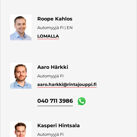
Roope Kahlos
Automyyjä FI | EN
LOMALLA
Aaro Härkki
Automyyjä FI
aaro.harkki
@rintajouppi.fi
040 711 3986
Kasperi Hintsala
Automyyjä FI