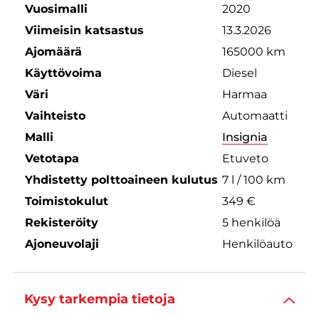
Vuosimalli
2020
Viimeisin katsastus
13.3.2026
Ajomäärä
165000 km
Käyttövoima
Diesel
Väri
Harmaa
Vaihteisto
Automaatti
Malli
Insignia
Vetotapa
Etuveto
Yhdistetty polttoaineen kulutus
7 l / 100 km
Toimistokulut
349 €
Rekisteröity
5 henkilöä
Ajoneuvolaji
Henkilöauto
Kysy tarkempia tietoja