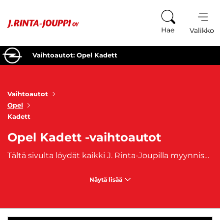
Siirry sisältöön
Hae
Valikko
Vaihtoautot: Opel Kadett
Vaihtoautot
Opel
Kadett
Opel Kadett -vaihtoautot
Tältä sivulta löydät kaikki J. Rinta-Joupilla myynnissä olevat käytetyt Opel Kadett -vaihtoautot. Opel Kadett on klassikkomalli, joka on ollut osa suomalaista autohistoriaa vuosikymmenten ajan. Opel Kadett tunnetaan yksinkertaisesta ja toimivasta rakenteestaan, luotettavuudestaan sekä ajalleen edistyksellisestä suunnittelustaan.
Näytä lisää