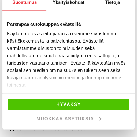
Suostumus
Yksityiskohdat
Tietoja
Parempaa autokauppaa evästeillä
Käytämme evästeitä parantaaksemme sivustomme
käyttökokemusta ja palveluntasoa. Evästeillä
varmistamme sivuston toimivuuden sekä
mahdollistamme sinulle räätälöidympien sisältöjen ja
tarjousten vastaanottamisen. Evästeitä käytetään myös
sosiaalisen median ominaisuuksien tukemiseen sekä
kävijämäärän analysointiin meidän ja kumppaniemme
toimesta.
HYVÄKSY
MUOKKAA ASETUKSIA
Ostamme alle 225 tkm ajettuja autoja.
Pyydä ilmainen ostotarjous!