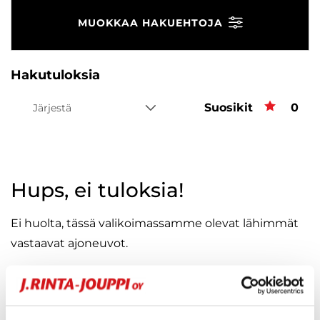
MUOKKAA HAKUEHTOJA
Hakutuloksia
Suosikit
Suos
0
Järjestä
Hups, ei tuloksia!
Ei huolta, tässä valikoimassamme olevat lähimmät
vastaavat ajoneuvot.
KATSO VASTAAVANLAISET AUTOT