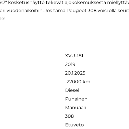
a 9,7" kosketusnäyttö tekevät ajokokemuksesta miellyttä
 eri vuodenaikoihin. Jos tämä Peugeot 308 voisi olla seur
le!
XVU-181
2019
20.1.2025
127000 km
Diesel
Punainen
Manuaali
308
Etuveto