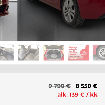
9 790 €
8 550 €
alk. 139 € / kk