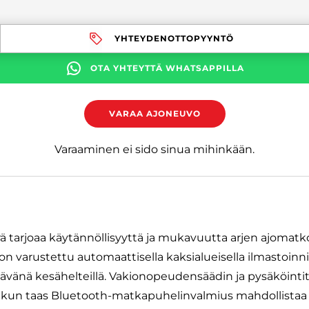
YHTEYDENOTTOPYYNTÖ
OTA YHTEYTTÄ WHATSAPPILLA
VARAA AJONEUVO
Varaaminen ei sido sinua mihinkään.
ä tarjoaa käytännöllisyyttä ja mukavuutta arjen ajomatk
n varustettu automaattisella kaksialueisella ilmastoinnill
vänä kesähelteillä. Vakionopeudensäädin ja pysäköinti
 kun taas Bluetooth-matkapuhelinvalmius mahdollistaa