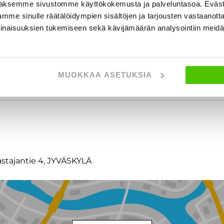
aksemme sivustomme käyttökokemusta ja palveluntasoa. Eväst
mme sinulle räätälöidympien sisältöjen ja tarjousten vastaanott
inaisuuksien tukemiseen sekä kävijämäärän analysointiin mei
MUOKKAA ASETUKSIA
t
astajantie 4, JYVÄSKYLÄ