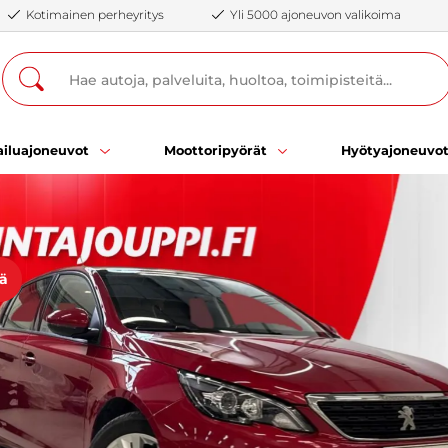
Kotimainen perheyritys
Yli 5000 ajoneuvon valikoima
iluajoneuvot
Moottoripyörät
Hyötyajoneuvo
öä