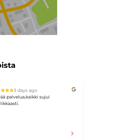
pista
3 days ago
4 days ag
ää palvelua,kaikki sujui
Hyvää kaupankäynti
likkaasti.