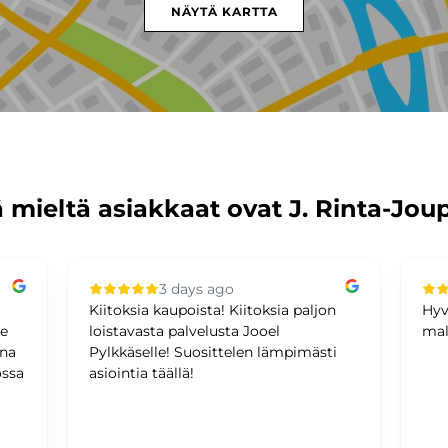
NÄYTÄ KARTTA
 mieltä asiakkaat ovat J. Rinta-Jou
3 days ago
Kiitoksia kaupoista! Kiitoksia paljon
Hyv
me
loistavasta palvelusta Jooel
mal
ina
Pylkkäselle! Suosittelen lämpimästi
ossa
asiointia täällä!