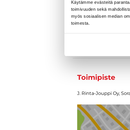
Käytämme evästeitä paranta
toimivuuden sekä mahdollista
myös sosiaalisen median om
Varustelu
toimesta.
Tekniset tiedo
Toimipiste
J. Rinta-Jouppi Oy, Sor