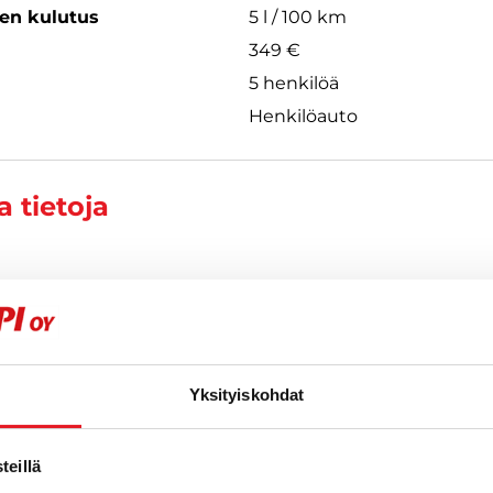
een kulutus
5 l / 100 km
349 €
5 henkilöä
Henkilöauto
 tietoja
n
| EN
902
Yksityiskohdat
eillä