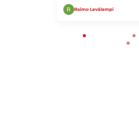
Raimo Levälampi
Page 1 of 60