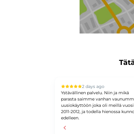
Tätä
 ago
2 days ago
upilla oli sujuvaa ja
Ystävällinen palvelu. Niin ja mikä
ystävällinen ja
parasta saimme vanhan vaunum
antunteva. Asiat
uusiokäyttöön joka oli meillä vuos
ti ja
2011-2012, ja todella hienossa kunn
edelleen.