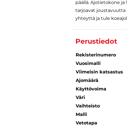
päällä. Ajotietokone j
tarjoavat joustavuutta
yhteyttä ja tule koeajol
Perustiedot
Rekisterinumero
Vuosimalli
Viimeisin katsastus
Ajomäärä
Käyttövoima
Väri
Vaihteisto
Malli
Vetotapa