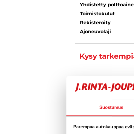
Yhdistetty polttoain
Toimistokulut
Rekisteröity
Ajoneuvolaji
Kysy tarkempia
Jiri Sjöma
Automyyjä FI 
040 711 3
Suostumus
Parempaa autokauppaa eväst