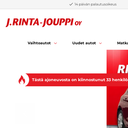
Siirry sisältöön
14 päivän palautusoikeus
Vaihtoautot
Uudet autot
Matka
Tästä ajoneuvosta on kiinnostunut 33 henkil
EDELLINEN