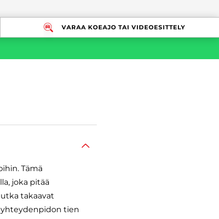
VARAA KOEAJO TAI VIDEOESITTELY
oihin. Tämä
a, joka pitää
tutka takaavat
 yhteydenpidon tien