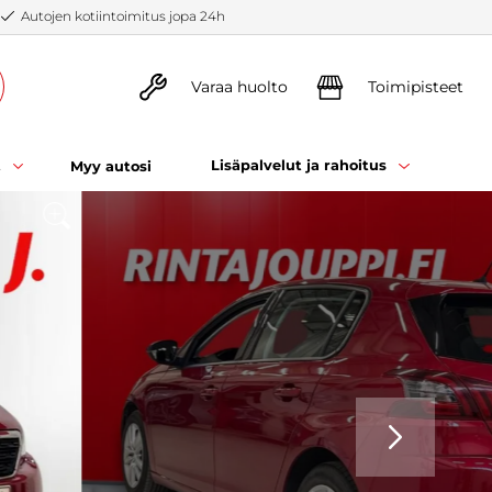
Autojen kotiintoimitus jopa 24h
Varaa huolto
Toimipisteet
t
Lisäpalvelut ja rahoitus
Myy autosi
SEURAAVA