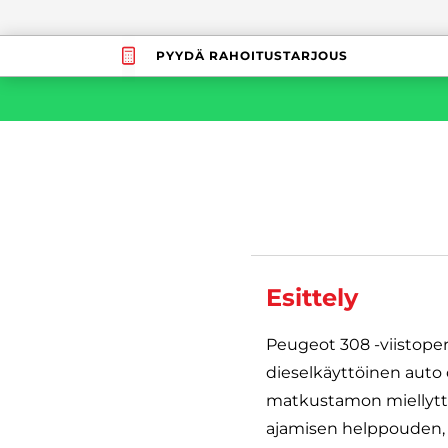
PYYDÄ RAHOITUSTARJOUS
Esittely
Peugeot 308 -viistoper
dieselkäyttöinen auto o
matkustamon miellyttä
ajamisen helppouden,