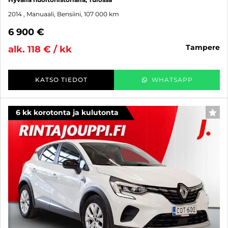
2014
, Manuaali, Bensiini, 107 000 km
6 900 €
tampere
alk. 118 € / kk
KATSO TIEDOT
WHATSAPP
6 kk korotonta ja kulutonta
SUO