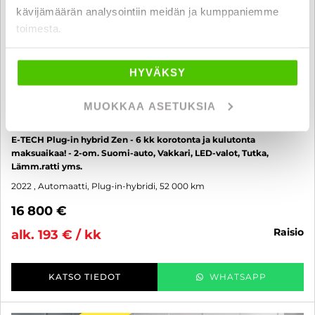
kävijämäärän analysointiin meidän ja kumppaniemme
toimesta.
HYVÄKSY
MUOKKAA ASETUKSIA
Renault Captur
E-TECH Plug-in hybrid Zen - 6 kk korotonta ja kulutonta
maksuaikaa! - 2-om. Suomi-auto, Vakkari, LED-valot, Tutka,
Lämm.ratti yms.
2022
, Automaatti, Plug-in-hybridi, 52 000 km
16 800 €
raisio
alk. 193 € / kk
KATSO TIEDOT
WHATSAPP