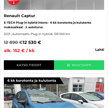
Renault Captur
E-TECH Plug-in hybrid Intens - 6 kk korotonta ja kulutonta
maksuaikaa! - J. autoturva
2021
, Automaatti, Plug-in-hybridi, 139 000 km
12 890 €
12 530 €
lahti
alk. 152 € / kk
KATSO TIEDOT
WHATSAPP
6 kk korotonta ja kulutonta
SUO