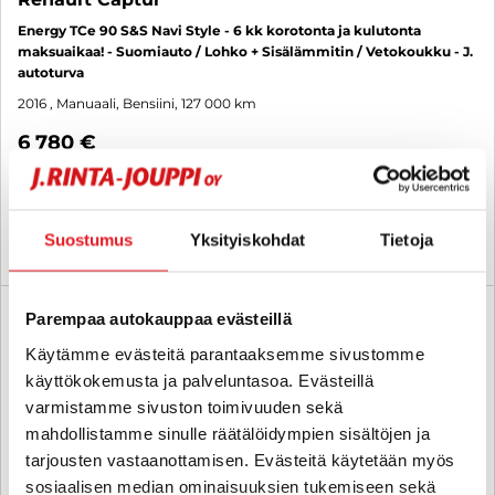
Energy TCe 90 S&S Navi Style - 6 kk korotonta ja kulutonta
maksuaikaa! - Suomiauto / Lohko + Sisälämmitin / Vetokoukku - J.
autoturva
2016
, Manuaali, Bensiini, 127 000 km
6 780 €
lahti
alk. 117 € / kk
Suostumus
Yksityiskohdat
Tietoja
KATSO TIEDOT
WHATSAPP
6 kk korotonta ja kulutonta
Parempaa autokauppaa evästeillä
SUO
Käytämme evästeitä parantaaksemme sivustomme
käyttökokemusta ja palveluntasoa. Evästeillä
varmistamme sivuston toimivuuden sekä
mahdollistamme sinulle räätälöidympien sisältöjen ja
tarjousten vastaanottamisen. Evästeitä käytetään myös
sosiaalisen median ominaisuuksien tukemiseen sekä