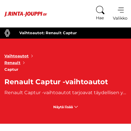
Siirry sisältöön
Hae
Valikko
Vaihtoautot: Renault Captur
Vaihtoautot
Renault
Captur
Renault Captur -vaihtoautot
Renault Captur -vaihtoautot tarjoavat täydellisen yhdistelmän kompaktin crossoverin ketteryyttä ja käytännöllisyyttä sekä modernia tyyliä ja teknologiaa. Captur on suunniteltu erityisesti niille, jotka haluavat yhdistää kaupunkiajon helppouden ja katumaasturin tilavuuden. Tämä tyylikäs crossover sopii niin perheille kuin aktiivisille kuljettajille, jotka arvostavat monikäyttöistä autoa ja nykyaikaisia mukavuuksia. Renault Captur tunnetaan taloudellisuudestaan, ajomukavuudestaan ja monipuolisista ajo-ominaisuuksistaan, tehden siitä houkuttelevan valinnan moneen eri tarpeeseen. Renault Captur -vaihtoautot ovat varustettu taloudellisilla ja ympäristöystävällisillä moottoreilla, kuten bensiini-, diesel- ja hybridivaihtoehdoilla. Hybridimallit tarjoavat mahdollisuuden ajaa lyhyitä matkoja sähköllä ja pidemmät matkat polttomoottorilla, jolloin polttoaineenkulutus ja päästöt pysyvät alhaisina. Capturin ajokokemus on ketterä ja vakaa, ja sen korkea ajoasento ja kompakti koko tekevät siitä erinomaisen valinnan kaupunkiliikenteeseen. Lisäksi Captur tarjoaa erinomaisen näkyvyyden ja ajovakauden myös maantiellä, tehden siitä monipuolisen auton pidemmille matkoille.
Näytä lisää