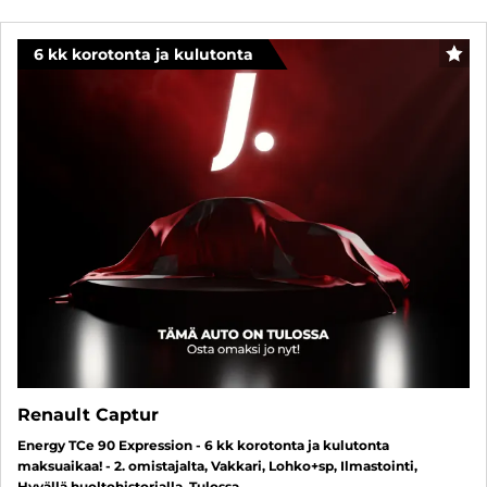
6 kk korotonta ja kulutonta
SUO
Renault Captur
Energy TCe 90 Expression - 6 kk korotonta ja kulutonta
maksuaikaa! - 2. omistajalta, Vakkari, Lohko+sp, Ilmastointi,
Hyvällä huoltohistorialla, Tulossa