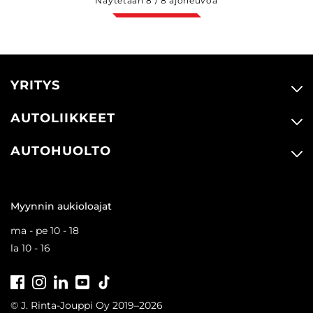
Näytetään
8
/
8
ajoneuvoa
YRITYS
AUTOLIIKKEET
AUTOHUOLTO
Myynnin aukioloajat
ma - pe 10 - 18
la 10 - 16
Facebook
Instagram
LinkedIn
Youtube
Tiktok
© J. Rinta-Jouppi Oy 2019–2026