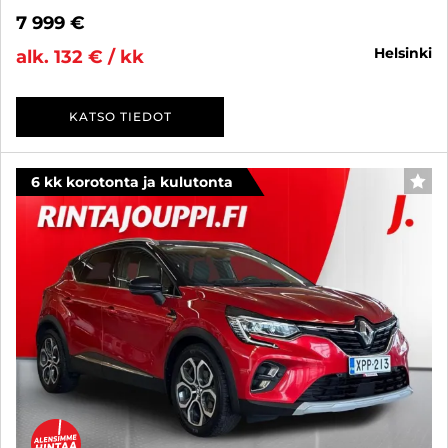
7 999 €
helsinki
alk. 132 € / kk
KATSO TIEDOT
6 kk korotonta ja kulutonta
SUO