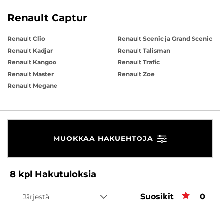
Renault Captur
Renault Clio
Renault Scenic ja Grand Scenic
Renault Kadjar
Renault Talisman
Renault Kangoo
Renault Trafic
Renault Master
Renault Zoe
Renault Megane
MUOKKAA HAKUEHTOJA
8
kpl
Hakutuloksia
Suosikit
Suos
0
Järjestä