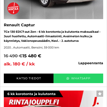
Renault Captur
TCe 130 EDC7-aut Zen - 6 kk korotonta ja kulutonta maksuaikaa! -
Juuri huollettu, Automaatti-ilmastointi, Avaimeton kulku ja
käynnistys, Vakionopeussäädin, Navi. - J. autoturva
2020
, Automaatti, Bensiini, 59 000 km
16 490 €
15 480 €
lappeenranta
alk. 180 € / kk
KATSO TIEDOT
WHATSAPP
6 kk korotonta ja kulutonta
SUO