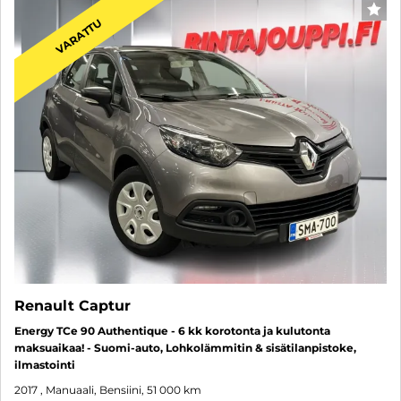
SUO
VARATTU
Renault Captur
Energy TCe 90 Authentique - 6 kk korotonta ja kulutonta
maksuaikaa! - Suomi-auto, Lohkolämmitin & sisätilanpistoke,
ilmastointi
2017
, Manuaali, Bensiini, 51 000 km