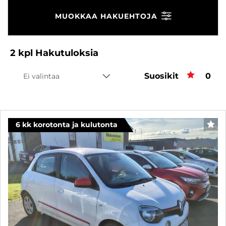
MUOKKAA HAKUEHTOJA
2
kpl
Hakutuloksia
Suosikit
Suos
0
Ei valintaa
6 kk korotonta ja kulutonta
SUO