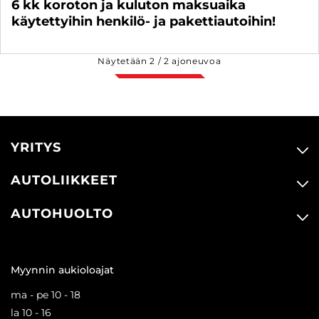
6 kk koroton ja kuluton maksuaika
käytettyihin henkilö- ja pakettiautoihin!
Näytetään
2
/
2
ajoneuvoa
YRITYS
AUTOLIIKKEET
AUTOHUOLTO
Myynnin aukioloajat
ma - pe 10 - 18
la 10 - 16