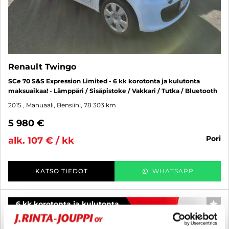
Renault Twingo
SCe 70 S&S Expression Limited - 6 kk korotonta ja kulutonta
maksuaikaa! - Lämppäri / Sisäpistoke / Vakkari / Tutka / Bluetooth
2015
, Manuaali, Bensiini, 78 303 km
5 980 €
pori
alk. 107 € / kk
KATSO TIEDOT
WHATSAPP
6 kk korotonta ja kulutonta
SUO