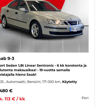
aab 9-3
ort Sedan 1,8t Linear Sentronic - 6 kk korotonta ja
lutonta maksuaikaa! - 19-vuotta samalla
istajalla hieno Saab!
05
, Automaatti, Bensiini, 171 000 km
Käytetty
 480 €
pori
k. 113 € / kk