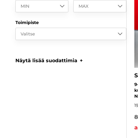
MIN
MAX
Toimipiste
Valitse
Näytä lisää suodattimia
S
9
k
N
1
8
a