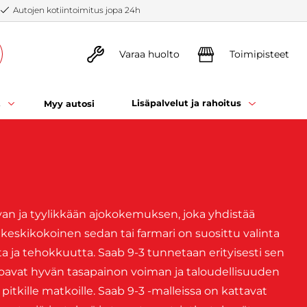
Autojen kotiintoimitus jopa 24h
Varaa huolto
Toimipisteet
t
Lisäpalvelut ja rahoitus
Myy autosi
avan ja tyylikkään ajokokemuksen, joka yhdistää
eskikokoinen sedan tai farmari on suosittu valinta
utta ja tehokkuutta. Saab 9-3 tunnetaan erityisesti sen
joavat hyvän tasapainon voiman ja taloudellisuuden
 pitkille matkoille. Saab 9-3 -malleissa on kattavat