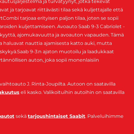
autusjärjestelmä ja turvatyynyt, jotka tekevät
at ja tarjoavat riittävästi tilaa sekä kuljettajalle että
Combi tarjoaa erityisen paljon tilaa, joten se sopii
roiden kuljettamiseen. Avoauto Saab 9-3 Cabriolet -
ikkyyttä, ajomukavuutta ja avoauton vapauden. Tämä
ka haluavat nauttia ajamisesta katto auki, mutta
uskykyä.Saab 9-3:n ajaton muotoilu ja laadukkaat
äytännöllisen auton, joka sopii monenlaisiin
-vaihtoauto J. Rinta-Joupilta. Autoon on saatavilla
vakuutus
eli kasko. Valikoituihin autoihin on saatavilla
oautot
sekä
tarjoushintaiset Saabit
. Palveluihimme