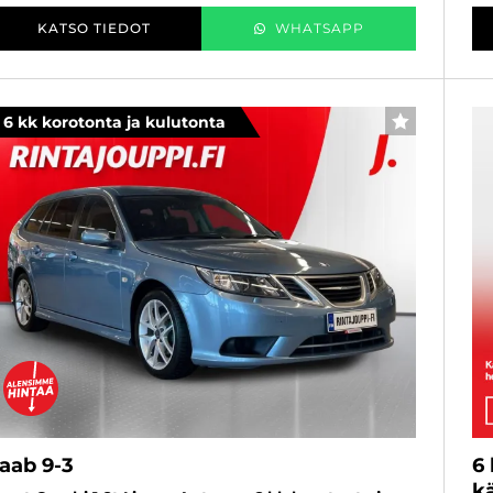
KATSO TIEDOT
WHATSAPP
6 kk korotonta ja kulutonta
SUOSIKKI
aab 9-3
6
kä