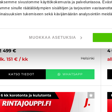
aksemme sivustomme käyttökokemusta ja palveluntasoa. Eväst
mme sinulle räätälöidympien sisältöjen ja tarjousten vastaanott
aab 9-3
S
inaisuuksien tukemiseen sekä kävijämäärän analysointiin mei
port Combi 2,0T Aut. 154kW 60th Anniversary
Sp
dition - 6 kk korotonta ja kulutonta maksuaikaa! -
ku
.Omistaja, Huoltohistoria, Nahat, Kattoluukku, 2x
06
enkaat
Lo
MUOKKAA ASETUKSIA
007
, Automaatti, Bensiini, 95 000 km
Käytetty
20
2 499 €
4
helsinki
lk. 151 € / kk
al
KATSO TIEDOT
WHATSAPP
6 kk korotonta ja kulutonta
SUOSIKKI