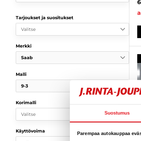
6
a
Tarjoukset ja suositukset
Valitse
Merkki
Saab
Malli
9-3
Korimalli
Suostumus
Valitse
Käyttövoima
Parempaa autokauppaa eväst