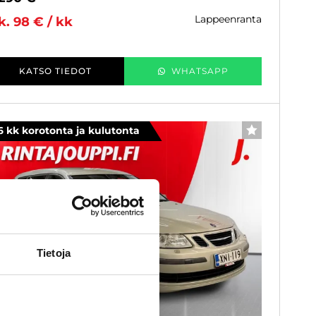
lappeenranta
k. 98 € / kk
KATSO TIEDOT
WHATSAPP
6 kk korotonta ja kulutonta
SUOSIKKI
Tietoja