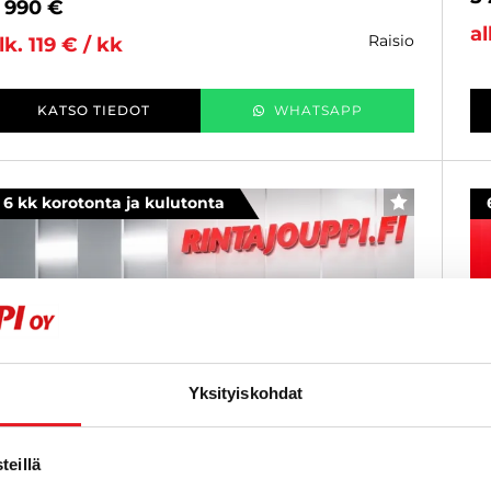
 990 €
al
raisio
lk. 119 € / kk
KATSO TIEDOT
WHATSAPP
6 kk korotonta ja kulutonta
SUOSIKKI
Yksityiskohdat
eillä