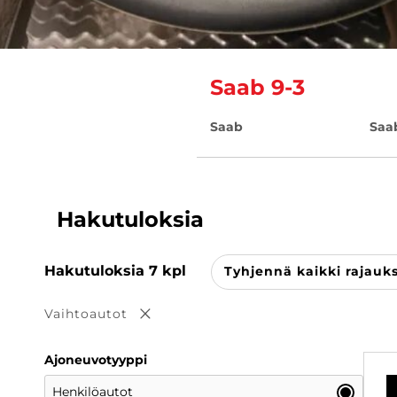
Saab 9-3
Saab
Saa
Hakutuloksia
Hakutuloksia
7
kpl
Tyhjennä kaikki rajauk
Vaihtoautot
Poista valinta
Ajoneuvotyyppi
Henkilöautot