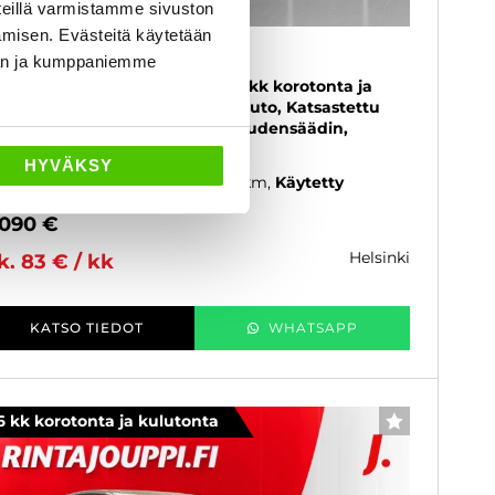
eillä varmistamme sivuston
amisen. Evästeitä käytetään
aab 9-3
dän ja kumppaniemme
ort Combi 1,8t Linear Turbo - 6 kk korotonta ja
lutonta maksuaikaa! - Suomi-auto, Katsastettu
/2026, Vetokoukku, Vakionopeudensäädin,
hkolämmitin ja sisäpistoke
HYVÄKSY
06
, Manuaali, Bensiini, 337 800 km
Käytetty
 090 €
helsinki
k. 83 € / kk
KATSO TIEDOT
WHATSAPP
6 kk korotonta ja kulutonta
SUOSIKKI