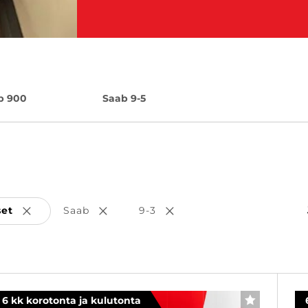
b 900
Saab 9-5
set
Saab
9-3
Poista valinta
Poista valinta
Poista valinta
6 kk korotonta ja kulutonta
SUOSIKKI