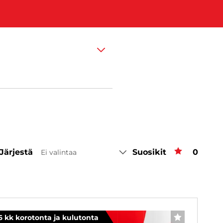
Järjestä
Suosikit
Suosiki
0
Ei valintaa
6 kk korotonta ja kulutonta
SUOSIKKI