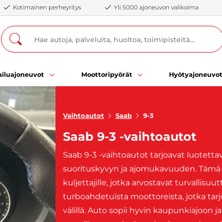
Kotimainen perheyritys
Yli 5000 ajoneuvon valikoima
iluajoneuvot
Moottoripyörät
Hyötyajoneuvo
Vaihtoautot
Saab
9-3
Saab 9-3 -vaihtoautot
Saab 9-3 -vaihtoautot tarjoavat luotett
suorituskyvyn ja ajomukavuuden. Tämä k
kuljettajille, jotka arvostavat turvallisu
turboahdetuista moottoreista, jotka tar
välillä. Auto sopii hyvin kaupunkiajoon ja