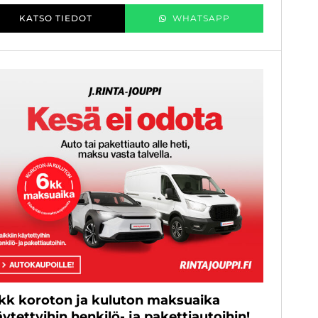
KATSO TIEDOT
WHATSAPP
 kk koroton ja kuluton maksuaika
ytettyihin henkilö- ja pakettiautoihin!