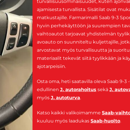
turvallisuusominaisuudet, kuten ajonvak
ajamisesta turvallista. Sisätilat ovat mukav
matkustajille. Farmarimalli Saab 9-3 Sport
hyvin perhekäyttöön ja suurempien tava
vaihtoautot tarjoavat yhdistelmän tyyl
avoauto on suunniteltu kuljettajille, jot
arvostavat myös turvallisuutta ja suorit
materiaalit tekevät siitä tyylikkään ja k
ajotarpeisiin.
Osta oma, heti saatavilla oleva Saab 9-3 
edullinen
J. autorahoitus
sekä
J. auto
myös
J. autoturva
.
Katso kaikki valikoimamme
Saab-vaiht
kuuluu myös laadukas
Saab-huolto
.