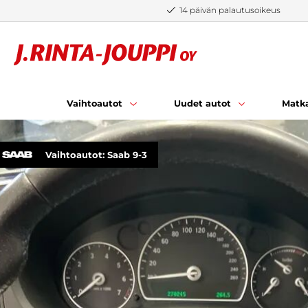
Siirry sisältöön
14 päivän palautusoikeus
Vaihtoautot
Uudet autot
Matka
Vaihtoautot: Saab 9-3