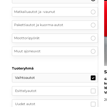
Matkailuautot ja -vaunut
Pakettiautot ja kuorma-autot
Moottoripyörät
Muut ajoneuvot
Tuoteryhmä
S
Vaihtoautot
4
k
1
Esittelyautot
V
2
Uudet autot