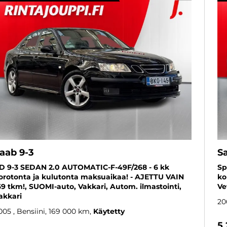
aab 9-3
S
D 9-3 SEDAN 2.0 AUTOMATIC-F-49F/268 - 6 kk
Sp
orotonta ja kulutonta maksuaikaa! - AJETTU VAIN
ko
69 tkm!, SUOMI-auto, Vakkari, Autom. ilmastointi,
Ve
akkari
20
005
, Bensiini, 169 000 km
Käytetty
5