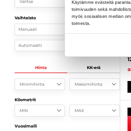
Valitse
Käytämme evästeitä paranta
toimivuuden sekä mahdollista
S
myös sosiaalisen median om
Vaihteisto
S
toimesta.
E
Manuaali
1
R
Automaatti
2
1
Hinta
KK-erä
a
Minimihinta
Maksimihinta
Kilometrit
MIN
MAX
Vuosimalli