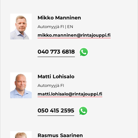
Mikko Manninen
Automyyjä FI | EN
mikko.manninen
@rintajouppi.fi
040 773 6818
Matti Lohisalo
Automyyjä FI
matti.lohisalo
@rintajouppi.fi
050 415 2595
Rasmus Saarinen