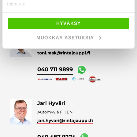
toimesta.
040 711 3998
HYVÄKSY
Toni Rask
MUOKKAA ASETUKSIA
Automyyjä FI
toni.rask
@rintajouppi.fi
040 711 9899
Jari Hyväri
Automyyjä FI | EN
jari.hyvari
@rintajouppi.fi