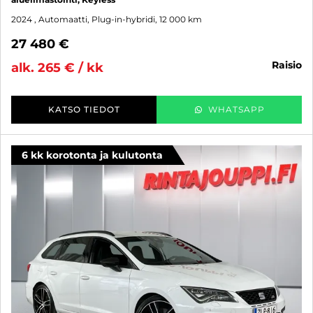
2024
, Automaatti, Plug-in-hybridi, 12 000 km
27 480 €
raisio
alk. 265 € / kk
KATSO TIEDOT
WHATSAPP
6 kk korotonta ja kulutonta