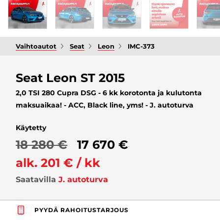
Vaihtoautot
Seat
Leon
IMC-373
Seat Leon ST 2015
2,0 TSI 280 Cupra DSG - 6 kk korotonta ja kulutonta
maksuaikaa! - ACC, Black line, yms! - J. autoturva
Käytetty
18 280 €
17 670 €
alk. 201 € / kk
Saatavilla
J. autoturva
PYYDÄ RAHOITUSTARJOUS