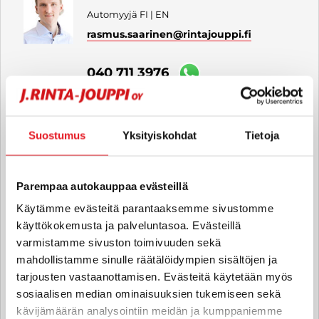
Automyyjä FI | EN
rasmus.saarinen
@rintajouppi.fi
040 711 3976
Nico Eskelinen
Suostumus
Yksityiskohdat
Tietoja
Automyyjä FI | EN
nico.eskelinen
@rintajouppi.fi
Parempaa autokauppaa evästeillä
040 487 9280
Käytämme evästeitä parantaaksemme sivustomme
käyttökokemusta ja palveluntasoa. Evästeillä
varmistamme sivuston toimivuuden sekä
mahdollistamme sinulle räätälöidympien sisältöjen ja
Henry Tallbäck
tarjousten vastaanottamisen. Evästeitä käytetään myös
Automyyjä FI | EN
sosiaalisen median ominaisuuksien tukemiseen sekä
henry.tallback
@rintajouppi.fi
kävijämäärän analysointiin meidän ja kumppaniemme