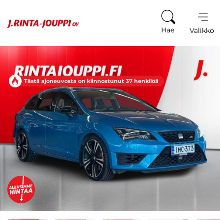
Siirry sisältöön
Hae
Valikko
Tästä ajoneuvosta on kiinnostunut 37 henkilöä