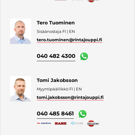
Tero Tuominen
Sisäänostaja FI | EN
tero.tuominen
@rintajouppi.fi
040 482 4300
Tomi Jakobsson
Myyntipäällikkö FI | EN
tomi.jakobsson
@rintajouppi.fi
040 485 8461