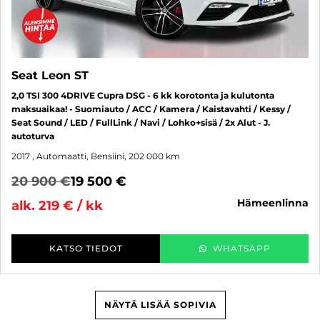
Seat Leon ST
2,0 TSI 300 4DRIVE Cupra DSG - 6 kk korotonta ja kulutonta
maksuaikaa! - Suomiauto / ACC / Kamera / Kaistavahti / Kessy /
Seat Sound / LED / FullLink / Navi / Lohko+sisä / 2x Alut - J.
autoturva
2017
, Automaatti, Bensiini, 202 000 km
20 900 €
19 500 €
hämeenlinna
alk. 219 € / kk
KATSO TIEDOT
WHATSAPP
NÄYTÄ LISÄÄ SOPIVIA