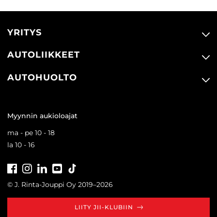
YRITYS
AUTOLIIKKEET
AUTOHUOLTO
Myynnin aukioloajat
ma - pe 10 - 18
la 10 - 16
Facebook
Instagram
LinkedIn
Youtube
Tiktok
© J. Rinta-Jouppi Oy 2019–2026
LIITY JII-KLUBIIN