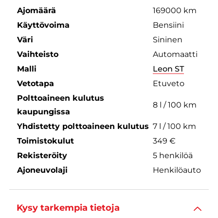
Ajomäärä
169000 km
Käyttövoima
Bensiini
Väri
Sininen
Vaihteisto
Automaatti
Malli
Leon ST
Vetotapa
Etuveto
Polttoaineen kulutus
8 l / 100 km
kaupungissa
Yhdistetty polttoaineen kulutus
7 l / 100 km
Toimistokulut
349 €
Rekisteröity
5 henkilöä
Ajoneuvolaji
Henkilöauto
Kysy tarkempia tietoja