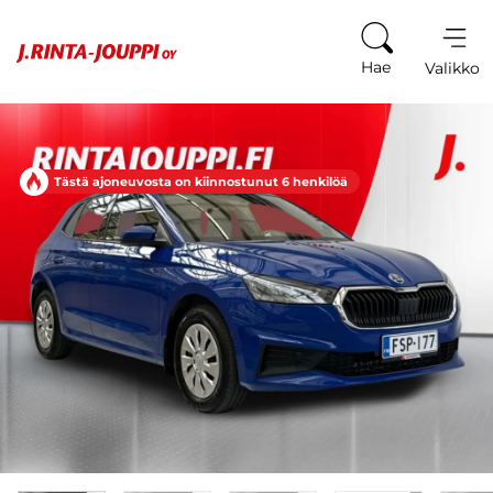
Siirry sisältöön
Hae
Valikko
Tästä ajoneuvosta on kiinnostunut 6 henkilöä