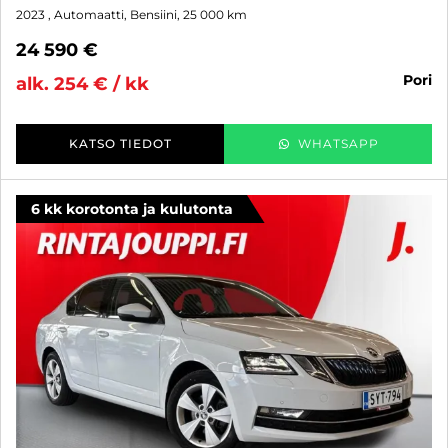
2023
, Automaatti, Bensiini, 25 000 km
24 590 €
pori
alk. 254 € / kk
KATSO TIEDOT
WHATSAPP
6 kk korotonta ja kulutonta