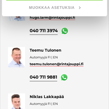
Hugo Larm
MUOKKAA ASETUKSIA
Automyyjä FI | EN
hugo.larm
@rintajouppi.fi
040 711 3974
Teemu Tulonen
Automyyjä FI | EN
teemu.tulonen
@rintajouppi.fi
040 711 9881
Niklas Lakkapää
Automyyjä FI | EN