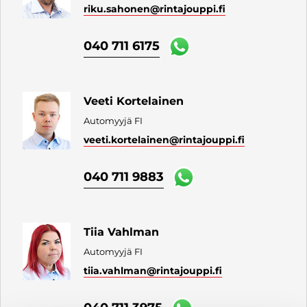
riku.sahonen
@rintajouppi.fi
040 711 6175
Veeti Kortelainen
Automyyjä FI
veeti.kortelainen
@rintajouppi.fi
040 711 9883
Tiia Vahlman
Automyyjä FI
tiia.vahlman
@rintajouppi.fi