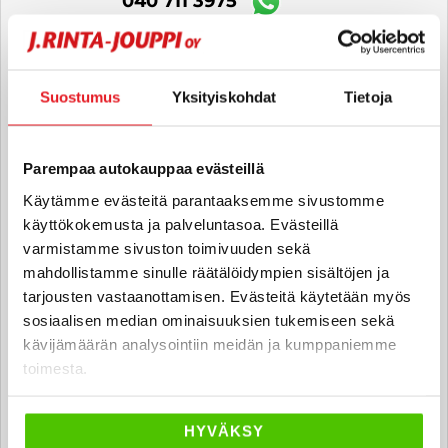
040 711 3975
Nico Ruohonen
Suostumus
Yksityiskohdat
Tietoja
Automyyjä FI
nico.ruohonen
@rintajouppi.fi
Parempaa autokauppaa evästeillä
040 711 9876
Käytämme evästeitä parantaaksemme sivustomme
käyttökokemusta ja palveluntasoa. Evästeillä
varmistamme sivuston toimivuuden sekä
Eemil Laasola
mahdollistamme sinulle räätälöidympien sisältöjen ja
tarjousten vastaanottamisen. Evästeitä käytetään myös
Automyyjä FI | EN
sosiaalisen median ominaisuuksien tukemiseen sekä
eemil.laasola
@rintajouppi.fi
kävijämäärän analysointiin meidän ja kumppaniemme
toimesta.
040 711 9878
HYVÄKSY