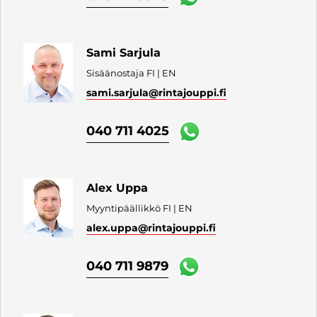
Sami Sarjula
Sisäänostaja FI | EN
sami.sarjula
@rintajouppi.fi
040 711 4025
Alex Uppa
Myyntipäällikkö FI | EN
alex.uppa
@rintajouppi.fi
040 711 9879