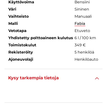
Käyttövoima
Bensiini
Väri
Sininen
Vaihteisto
Manuaali
Malli
Fabia
Vetotapa
Etuveto
Yhdistetty polttoaineen kulutus
6 l / 100 km
Toimistokulut
349 €
Rekisteröity
5 henkilöä
Ajoneuvolaji
Henkilöauto
Kysy tarkempia tietoja