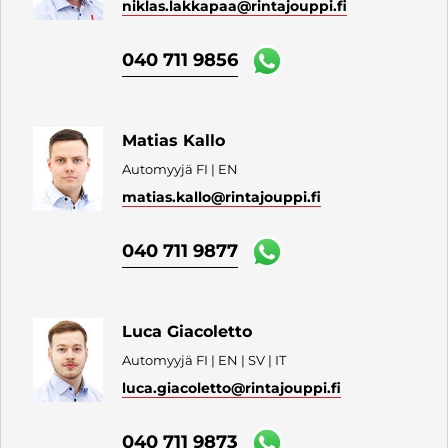
niklas.lakkapaa
@rintajouppi.fi
040 711 9856
Matias Kallo
Automyyjä FI | EN
matias.kallo
@rintajouppi.fi
040 711 9877
Luca Giacoletto
Automyyjä FI | EN | SV | IT
luca.giacoletto
@rintajouppi.fi
040 711 9873