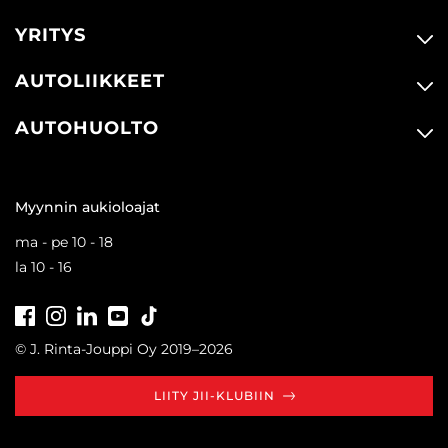
YRITYS
AUTOLIIKKEET
AUTOHUOLTO
Myynnin aukioloajat
ma - pe 10 - 18
la 10 - 16
Facebook
Instagram
LinkedIn
Youtube
Tiktok
© J. Rinta-Jouppi Oy 2019–2026
LIITY JII-KLUBIIN