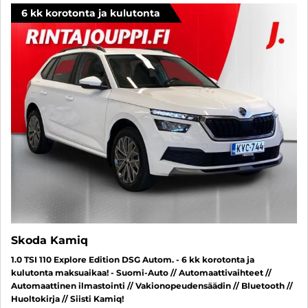
6 kk korotonta ja kulutonta
Skoda Kamiq
1.0 TSI 110 Explore Edition DSG Autom. - 6 kk korotonta ja
kulutonta maksuaikaa! - Suomi-Auto // Automaattivaihteet //
Automaattinen ilmastointi // Vakionopeudensäädin // Bluetooth //
Huoltokirja // Siisti Kamiq!