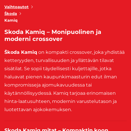
Vaihtoautot
Škoda
Kamiq
Skoda Kamiq – Monipuolinen ja
moderni crossover
Škoda Kamiq
on kompakti crossover, joka yhdistää
ketteryyden, turvallisuuden ja yllättävän tilavat
sisätilat. Se sopii täydellisesti kuljettajille, jotka
haluavat pienen kaupunkimaasturin edut ilman
kompromisseja ajomukavuudessa tai
käytännöllisyydessä. Kamiq tarjoaa erinomaisen
hinta-laatusuhteen, modernin varustelutason ja
luotettavan ajokokemuksen.
Skoda Kamiq mitat – Kompaktin koon