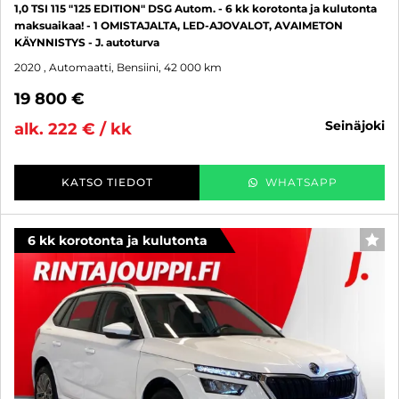
1,0 TSI 115 "125 EDITION" DSG Autom. - 6 kk korotonta ja kulutonta
maksuaikaa! - 1 OMISTAJALTA, LED-AJOVALOT, AVAIMETON
KÄYNNISTYS - J. autoturva
2020
, Automaatti, Bensiini, 42 000 km
19 800 €
seinäjoki
alk. 222 € / kk
KATSO TIEDOT
WHATSAPP
6 kk korotonta ja kulutonta
SUO