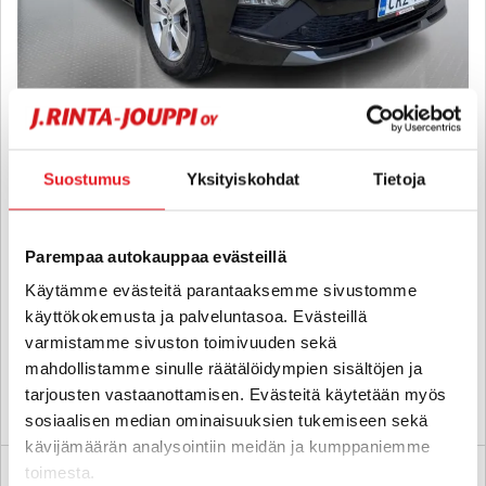
Skoda Kamiq
1.0 TSI 116 Selection DSG Autom. - 6 kk korotonta ja kulutonta
Suostumus
Yksityiskohdat
Tietoja
maksuaikaa! - Suomi-Auto, Merkkiliikkeen huollot,
Lohko+Sisäpistoke, LED Ajovalot, Digimittaristo, Ratinlämmitys,
Vakkari, Carplay, ISOFIX, 2x Renkaat - J. autoturva
Parempaa autokauppaa evästeillä
2025
, Automaatti, Bensiini, 24 000 km
Käytämme evästeitä parantaaksemme sivustomme
25 890 €
käyttökokemusta ja palveluntasoa. Evästeillä
porvoo
alk. 266 € / kk
varmistamme sivuston toimivuuden sekä
mahdollistamme sinulle räätälöidympien sisältöjen ja
tarjousten vastaanottamisen. Evästeitä käytetään myös
KATSO TIEDOT
WHATSAPP
sosiaalisen median ominaisuuksien tukemiseen sekä
kävijämäärän analysointiin meidän ja kumppaniemme
toimesta.
6 kk korotonta ja kulutonta
SUO