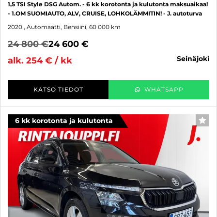
1,5 TSI Style DSG Autom. - 6 kk korotonta ja kulutonta maksuaikaa!
- 1.OM SUOMIAUTO, ALV, CRUISE, LOHKOLÄMMITIN! - J. autoturva
2020
, Automaatti, Bensiini, 60 000 km
24 800 €
24 600 €
seinäjoki
alk. 254 € / kk
KATSO TIEDOT
WHATSAPP
6 kk korotonta ja kulutonta
SUO