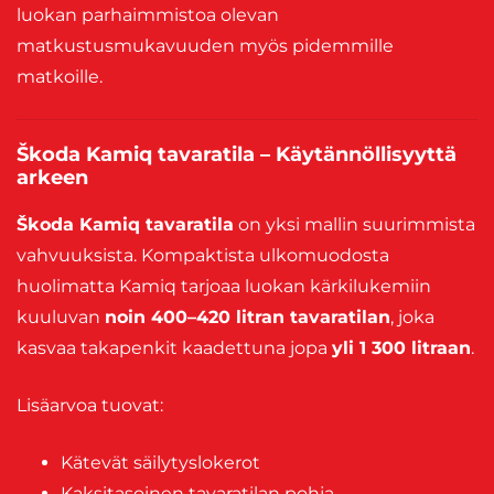
luokan parhaimmistoa olevan
matkustusmukavuuden myös pidemmille
matkoille.
Škoda Kamiq tavaratila – Käytännöllisyyttä
arkeen
Škoda Kamiq tavaratila
on yksi mallin suurimmista
vahvuuksista. Kompaktista ulkomuodosta
huolimatta Kamiq tarjoaa luokan kärkilukemiin
kuuluvan
noin 400–420 litran tavaratilan
, joka
kasvaa takapenkit kaadettuna jopa
yli 1 300 litraan
.
Lisäarvoa tuovat:
Kätevät säilytyslokerot
Kaksitasoinen tavaratilan pohja