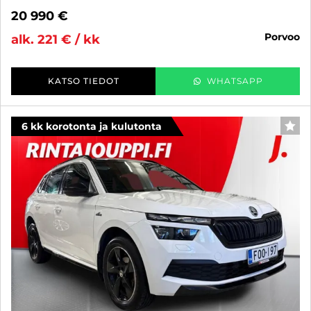
20 990 €
porvoo
alk. 221 € / kk
KATSO TIEDOT
WHATSAPP
6 kk korotonta ja kulutonta
SUO