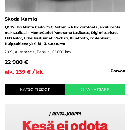
Skoda Kamiq
1,0 TSI 110 Monte Carlo DSG Autom. - 6 kk korotonta ja kulutonta
maksuaikaa! - MonteCarlo! Panorama Lasikatto, Digimittaristo,
LED Valot, Urheiluistuimet, Vakkari, Bluetooth, 2x Renkaat,
Huippuhieno yksilö! - J. autoturva
2021
, Automaatti, Bensiini, 62 000 km
22 900 €
porvoo
alk. 239 € / kk
KATSO TIEDOT
WHATSAPP