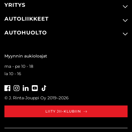
YRITYS
AUTOLIIKKEET
AUTOHUOLTO
Myynnin aukioloajat
ma - pe 10 - 18
la 10 - 16
Facebook
Instagram
LinkedIn
Youtube
Tiktok
© J. Rinta-Jouppi Oy 2019–2026
LIITY JII-KLUBIIN