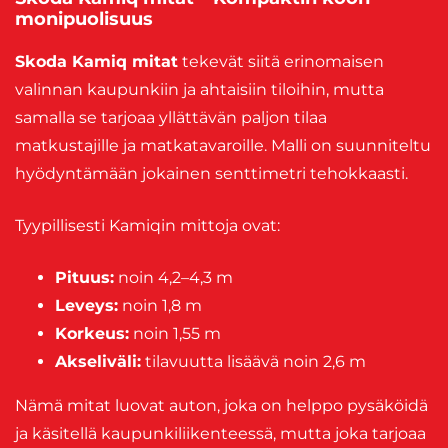
monipuolisuus
Skoda Kamiq mitat
tekevät siitä erinomaisen
valinnan kaupunkiin ja ahtaisiin tiloihin, mutta
samalla se tarjoaa yllättävän paljon tilaa
matkustajille ja matkatavaroille. Malli on suunniteltu
hyödyntämään jokainen senttimetri tehokkaasti.
Tyypillisesti Kamiqin mittoja ovat:
Pituus:
noin 4,2–4,3 m
Leveys:
noin 1,8 m
Korkeus:
noin 1,55 m
Akseliväli:
tilavuutta lisäävä noin 2,6 m
Nämä mitat luovat auton, joka on helppo pysäköidä
ja käsitellä kaupunkiliikenteessä, mutta joka tarjoaa