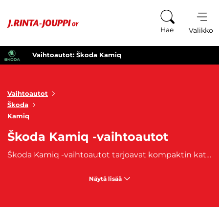
Siirry sisältöön
Hae
Valikko
Vaihtoautot: Škoda Kamiq
Vaihtoautot
Škoda
Kamiq
Škoda Kamiq -vaihtoautot
Škoda Kamiq -vaihtoautot tarjoavat kompaktin katumaasturin monipuolisuuden ja tilavuuden, joka soveltuu erinomaisesti niin kaupunkiajoon kuin pidemmillekin matkoille. Kamiq erottuu muista SUV-malleista sen kätevän kokonsa ansiosta, joka tekee pysäköinnistä ja kaupunkiliikenteessä liikkumisesta vaivatonta. Tämä malli on suunniteltu yhdistämään Škodan tuttu käytännöllisyys ja laadukas ajokokemus. Kamiqin sisätilat ovat yllättävän tilavat ja muunneltavat, ja tavaratilaan mahtuu helposti niin arjen kuin lomamatkojenkin tarpeet. Škoda Kamiq -vaihtoautot sopivat erityisesti perheille ja aktiivisille kaupunkilaisille, jotka kaipaavat autoonsa monipuolista tilaa ja kätevyyttä. Kamiq-mallit ovat myös tunnettuja kehittyneistä turvajärjestelmistään, kuten kaistanvaihtoavustimesta ja peruutuskamerasta, jotka tekevät ajamisesta turvallisempaa ja vaivattomampaa. Teknologian ja ajomukavuuden osalta Skoda Kamiq -vaihtoautot ovat hyvin varusteltuja, tarjoten modernin infotainment-järjestelmän, kosketusnäytön ja liitettävyyspalvelut, jotka tekevät ajokokemuksesta nautinnollisen. Kamiqin tehokkaat ja polttoainetaloudelliset moottorivaihtoehdot tekevät siitä taloudellisen valinnan, joka ei tingi suorituskyvystä.
Näytä lisää