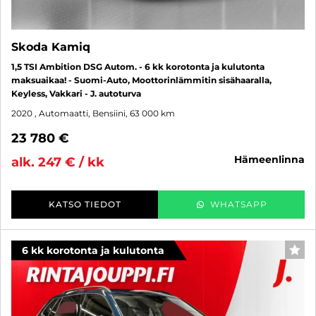
Skoda Kamiq
1,5 TSI Ambition DSG Autom. - 6 kk korotonta ja kulutonta
maksuaikaa! - Suomi-Auto, Moottorinlämmitin sisähaaralla,
Keyless, Vakkari - J. autoturva
2020
, Automaatti, Bensiini, 63 000 km
23 780 €
hämeenlinna
alk. 247 € / kk
KATSO TIEDOT
WHATSAPP
6 kk korotonta ja kulutonta
SUO