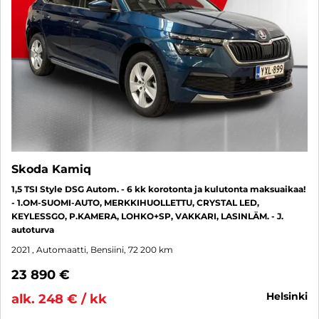
Skoda Kamiq
1,5 TSI Style DSG Autom. - 6 kk korotonta ja kulutonta maksuaikaa!
- 1.OM-SUOMI-AUTO, MERKKIHUOLLETTU, CRYSTAL LED,
KEYLESSGO, P.KAMERA, LOHKO+SP, VAKKARI, LASINLÄM. - J.
autoturva
2021
, Automaatti, Bensiini, 72 200 km
23 890 €
helsinki
alk. 248 € / kk