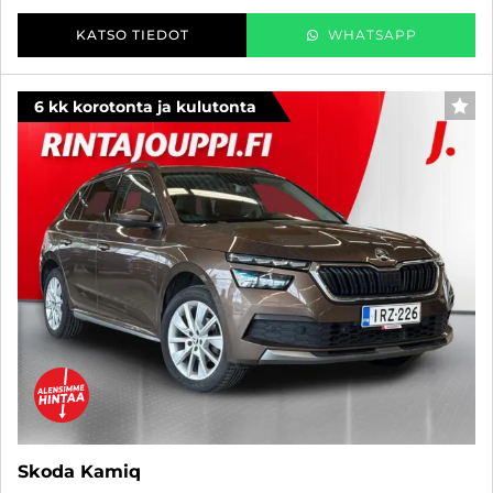
KATSO TIEDOT
WHATSAPP
6 kk korotonta ja kulutonta
SUO
Skoda Kamiq