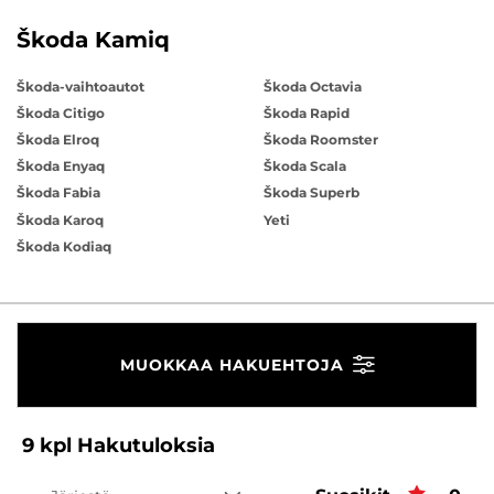
Škoda Kamiq
Škoda-vaihtoautot
Škoda Octavia
Škoda Citigo
Škoda Rapid
Škoda Elroq
Škoda Roomster
Škoda Enyaq
Škoda Scala
Škoda Fabia
Škoda Superb
Škoda Karoq
Yeti
Škoda Kodiaq
MUOKKAA HAKUEHTOJA
9
kpl
Hakutuloksia