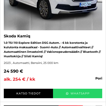
Skoda Kamiq
1.0 TSI 110 Explore Edition DSG Autom. - 6 kk korotonta ja
kulutonta maksuaikaa! - Suomi-Auto // Automaattivaihteet //
Automaattinen ilmastointi // Vakionopeudensäädin // Bluetooth //
Huoltokirja // Siisti Kamiq!
2023
, Automaatti, Bensiini, 25 000 km
24 590 €
pori
alk. 254 € / kk
KATSO TIEDOT
WHATSAPP