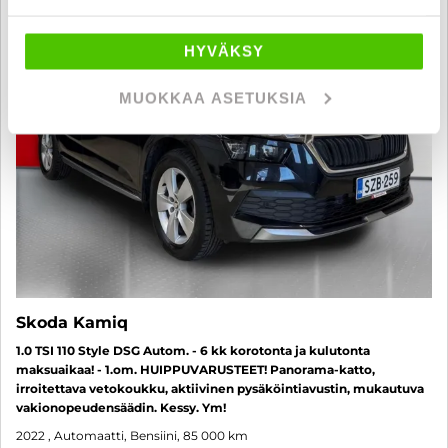
HYVÄKSY
MUOKKAA ASETUKSIA
Skoda Kamiq
1.0 TSI 110 Style DSG Autom. - 6 kk korotonta ja kulutonta
maksuaikaa! - 1.om. HUIPPUVARUSTEET! Panorama-katto,
irroitettava vetokoukku, aktiivinen pysäköintiavustin, mukautuva
vakionopeudensäädin. Kessy. Ym!
2022
, Automaatti, Bensiini, 85 000 km