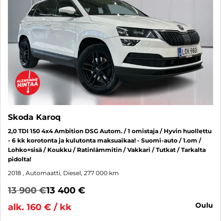
Skoda Karoq
2,0 TDI 150 4x4 Ambition DSG Autom. / 1 omistaja / Hyvin huollettu
- 6 kk korotonta ja kulutonta maksuaikaa! - Suomi-auto / 1.om /
Lohko+sisä / Koukku / Ratinlämmitin / Vakkari / Tutkat / Tarkalta
pidolta!
2018
, Automaatti, Diesel, 277 000 km
13 900 €
13 400 €
oulu
alk. 160 € / kk