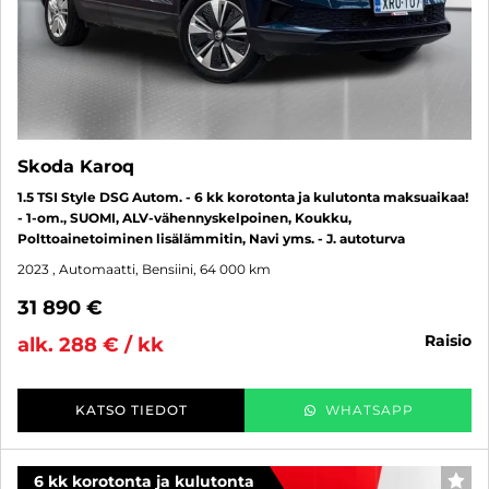
Skoda Karoq
1.5 TSI Style DSG Autom. - 6 kk korotonta ja kulutonta maksuaikaa!
- 1-om., SUOMI, ALV-vähennyskelpoinen, Koukku,
Polttoainetoiminen lisälämmitin, Navi yms. - J. autoturva
2023
, Automaatti, Bensiini, 64 000 km
31 890 €
raisio
alk. 288 € / kk
KATSO TIEDOT
WHATSAPP
6 kk korotonta ja kulutonta
SUO