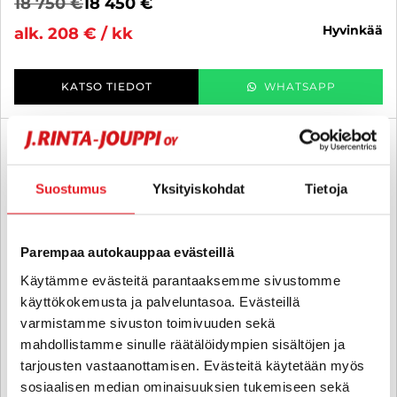
18 750 €
18 450 €
hyvinkää
alk. 208 € / kk
KATSO TIEDOT
WHATSAPP
6 kk korotonta ja kulutonta
SUO
Suostumus
Yksityiskohdat
Tietoja
Parempaa autokauppaa evästeillä
Käytämme evästeitä parantaaksemme sivustomme
käyttökokemusta ja palveluntasoa. Evästeillä
varmistamme sivuston toimivuuden sekä
mahdollistamme sinulle räätälöidympien sisältöjen ja
tarjousten vastaanottamisen. Evästeitä käytetään myös
sosiaalisen median ominaisuuksien tukemiseen sekä