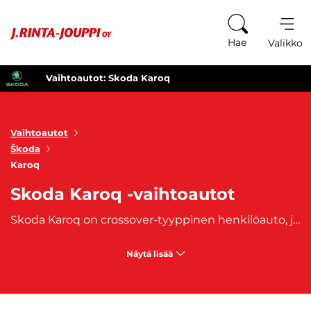
Siirry sisältöön
Hae
Valikko
Vaihtoautot: Skoda Karoq
Vaihtoautot
Škoda
Karoq
Skoda Karoq -vaihtoautot
Skoda Karoq on crossover-tyyppinen henkilöauto, jonka valmistaminen aloitettiin vuonna 2017. Skoda Karoq -vaihtoauto on sopiva ihmisille, jotka etsivät kompaktia SUV-mallista vaihtoautoa. Skoda Karoq -vaihtoautot ulkonäköönsä nähden yllättävän tilavan sisustan sekä monipuoliset ajo-ominaisuudet. Lisäksi Skoda Karoq -vaihtoauton moderni muotoilu ja pienet yksityiskohdat lisäävät näyttävyyttä liikenteessä. Voisikin jopa sanoa, että Skoda Karoq:ssa on mukava viettää aikaa. Miköäli kaipaat näyttävyyttä, mutta samalla käytännöllisyyttä, osta Skoda Karoq -vaihtoauto J. Rinta-Joupilta.
Näytä lisää