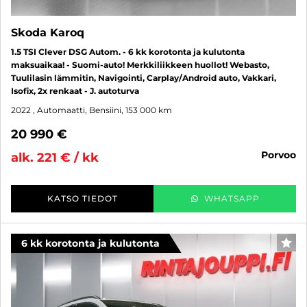
Skoda Karoq
1.5 TSI Clever DSG Autom. - 6 kk korotonta ja kulutonta
maksuaikaa! - Suomi-auto! Merkkiliikkeen huollot! Webasto,
Tuulilasin lämmitin, Navigointi, Carplay/Android auto, Vakkari,
Isofix, 2x renkaat - J. autoturva
2022
, Automaatti, Bensiini, 153 000 km
20 990 €
porvoo
alk. 221 € / kk
KATSO TIEDOT
WHATSAPP
6 kk korotonta ja kulutonta
SUO