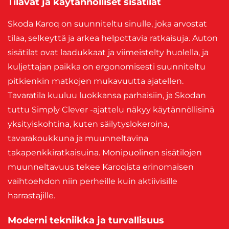
Tilavat ja käytännölliset sisätilat
Skoda Karoq on suunniteltu sinulle, joka arvostat
tilaa, selkeyttä ja arkea helpottavia ratkaisuja. Auton
sisätilat ovat laadukkaat ja viimeistelty huolella, ja
kuljettajan paikka on ergonomisesti suunniteltu
pitkienkin matkojen mukavuutta ajatellen.
Tavaratila kuuluu luokkansa parhaisiin, ja Skodan
tuttu Simply Clever -ajattelu näkyy käytännöllisinä
yksityiskohtina, kuten säilytyslokeroina,
tavarakoukkuna ja muunneltavina
takapenkkiratkaisuina. Monipuolinen sisätilojen
muunneltavuus tekee Karoqista erinomaisen
vaihtoehdon niin perheille kuin aktiivisille
harrastajille.
Moderni tekniikka ja turvallisuus