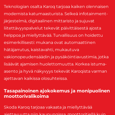
Teknologian osalta Karoq tarjoaa kaiken olennaisen
modernista katumaasturista. Selkeä infotainment-
järjestelmä, digitaalinen mittaristo ja sujuvat
liitettävyyspalvelut tekevät päivittäisestä ajosta
helppoa ja miellyttävää. Turvallisuus on hoidettu
esimerkillisesti: mukana ovat automaattinen
hätäjarrutus, kaistavahti, mukautuva
vakionopeudensäädin ja pysäköintiavustimia, jotka
lisäävät ajamisen huolettomuutta. Korkea istuma-
asento ja hyvä näkyvyys tekevät Karoqista varman
ajettavan kaikissa olosuhteissa.
Tasapainoinen ajokokemus ja monipuolinen
moottorivalikoima
Skoda Karoq tarjoaa vakaata ja miellyttävää
ajettavuutta niin kaupungissa, moottoritiellä kuin