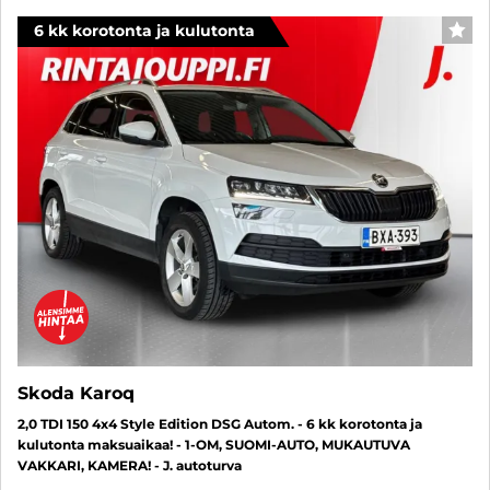
6 kk korotonta ja kulutonta
SUO
Skoda Karoq
2,0 TDI 150 4x4 Style Edition DSG Autom. - 6 kk korotonta ja
kulutonta maksuaikaa! - 1-OM, SUOMI-AUTO, MUKAUTUVA
VAKKARI, KAMERA! - J. autoturva