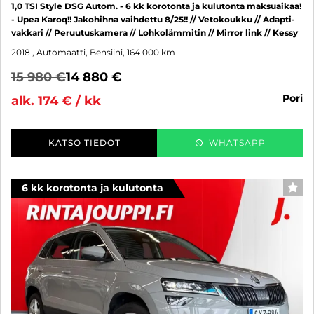
1,0 TSI Style DSG Autom. - 6 kk korotonta ja kulutonta maksuaikaa!
- Upea Karoq!! Jakohihna vaihdettu 8/25!! // Vetokoukku // Adapti-
vakkari // Peruutuskamera // Lohkolämmitin // Mirror link // Kessy
2018
, Automaatti, Bensiini, 164 000 km
15 980 €
14 880 €
pori
alk. 174 € / kk
KATSO TIEDOT
WHATSAPP
6 kk korotonta ja kulutonta
SUO