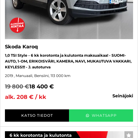
Skoda Karoq
1,0 TSI Style - 6 kk korotonta ja kulutonta maksuaikaa! - SUOMI-
AUTO, 1-OM, ERIKOISVÄRI, KAMERA, NAVI, MUKAUTUVA VAKKARI,
KEYLESS!!! - J. autoturva
2019
, Manuaali, Bensiini, 113 000 km
19 800 €
18 400 €
seinäjoki
alk. 208 € / kk
KATSO TIEDOT
WHATSAPP
6 kk korotonta ja kulutonta
SUO