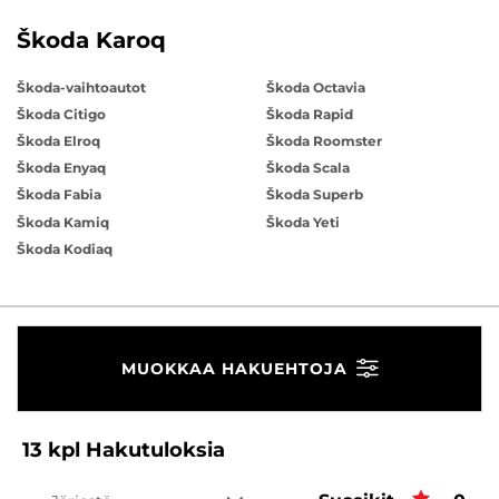
Škoda Karoq
Škoda-vaihtoautot
Škoda Octavia
Škoda Citigo
Škoda Rapid
Škoda Elroq
Škoda Roomster
Škoda Enyaq
Škoda Scala
Škoda Fabia
Škoda Superb
Škoda Kamiq
Škoda Yeti
Škoda Kodiaq
MUOKKAA HAKUEHTOJA
13
kpl
Hakutuloksia