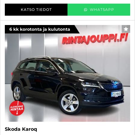
KATSO TIEDOT
WHATSAPP
6 kk korotonta ja kulutonta
SUO
Skoda Karoq