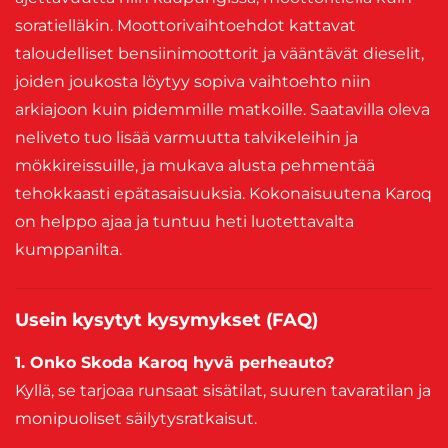
soratielläkin. Moottorivaihtoehdot kattavat
taloudelliset bensiinimoottorit ja vääntävät dieselit,
joiden joukosta löytyy sopiva vaihtoehto niin
arkiajoon kuin pidemmille matkoille. Saatavilla oleva
neliveto tuo lisää varmuutta talvikeleihin ja
mökkireissuille, ja mukava alusta pehmentää
tehokkaasti epätasaisuuksia. Kokonaisuutena Karoq
on helppo ajaa ja tuntuu heti luotettavalta
kumppanilta.
Usein kysytyt kysymykset (FAQ)
1. Onko Skoda Karoq hyvä perheauto?
Kyllä, se tarjoaa runsaat sisätilat, suuren tavaratilan ja
monipuoliset säilytysratkaisut.