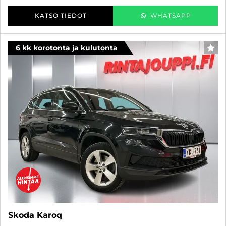
KATSO TIEDOT
WHATSAPP
6 kk korotonta ja kulutonta
SUO
Skoda Karoq