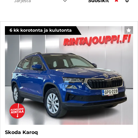
Suosikit
Suos
0
Järjestä
6 kk korotonta ja kulutonta
SUO
Skoda Karoq