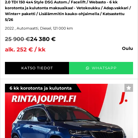
2.0 TDI 150 4x4 Style DSG Autom./ Facelift / Webasto - 6 kk
korotonta ja kulutonta maksuaikaa! - Vetokoukku / Adap.vakkari /
Winter+ paketti / Lisälämmitin kauko-ohjaimella / Katsastettu
5/26
2022
, Automaatti, Diesel, 121 000 km
25 900 €
24 380 €
oulu
alk. 252 € / kk
KATSO TIEDOT
WHATSAPP
6 kk korotonta ja kulutonta
SUO