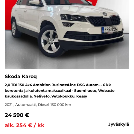
Skoda Karoq
2,0 TDI 150 4x4 Ambition BusinessLine DSG Autom. - 6 kk
korotonta ja kulutonta maksuaikaa! - Suomi-auto, Webasto
kaukosäädöllä, Neliveto, Vetokoukku, Kessy
2021
, Automaatti, Diesel, 130 000 km
24 590 €
jyväskylä
alk. 254 € / kk