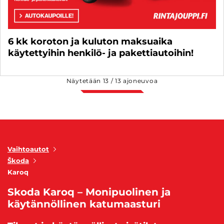
6 kk koroton ja kuluton maksuaika
käytettyihin henkilö- ja pakettiautoihin!
Näytetään
13
/
13
ajoneuvoa
Vaihtoautot
Škoda
Karoq
Skoda Karoq – Monipuolinen ja
käytännöllinen katumaasturi