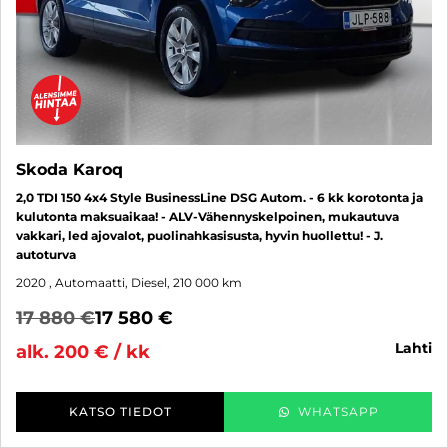
Skoda Karoq
2,0 TDI 150 4x4 Style BusinessLine DSG Autom. - 6 kk korotonta ja
kulutonta maksuaikaa! - ALV-Vähennyskelpoinen, mukautuva
vakkari, led ajovalot, puolinahkasisusta, hyvin huollettu! - J.
autoturva
2020
, Automaatti, Diesel, 210 000 km
17 880 €
17 580 €
lahti
alk. 200 € / kk
KATSO TIEDOT
WHATSAPP