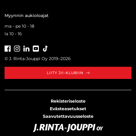
Myynnin aukioloajat
ma - pe 10 - 18
la 10 - 16
Facebook
Instagram
LinkedIn
Youtube
Tiktok
© J. Rinta-Jouppi Oy 2019–2026
LIITY JII-KLUBIIN
Rekisteriseloste
Evästeasetukset
Saavutettavuusseloste