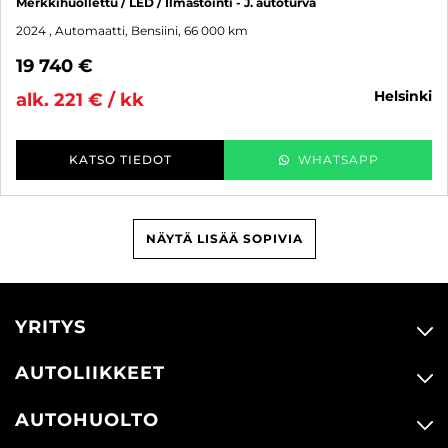
Merkkihuollettu / LED / Ilmastointi - J. autoturva
2024
, Automaatti, Bensiini, 66 000 km
19 740 €
helsinki
alk. 221 € / kk
KATSO TIEDOT
WHATSAPP
NÄYTÄ LISÄÄ SOPIVIA
YRITYS
AUTOLIIKKEET
AUTOHUOLTO