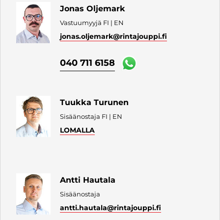
Jonas Oljemark
Vastuumyyjä FI | EN
jonas.oljemark
@rintajouppi.fi
040 711 6158
Tuukka Turunen
Sisäänostaja FI | EN
LOMALLA
Antti Hautala
Sisäänostaja
antti.hautala
@rintajouppi.fi