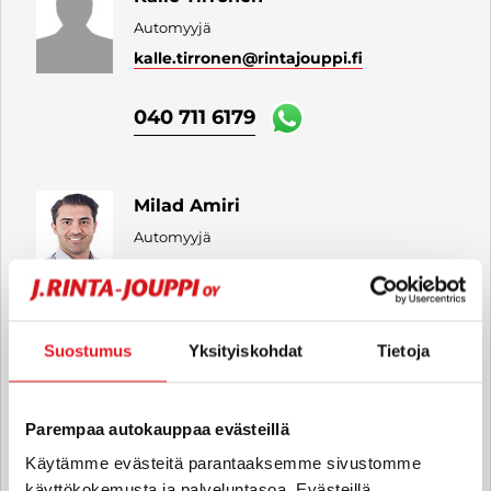
Automyyjä
kalle.tirronen
@rintajouppi.fi
040 711 6179
Milad Amiri
Automyyjä
milad.amiri
@rintajouppi.fi
040 711 6177
Suostumus
Yksityiskohdat
Tietoja
Tiia Carlstedt
Parempaa autokauppaa evästeillä
Automyyjä FI | EN
Käytämme evästeitä parantaaksemme sivustomme
tiia.carlstedt
@rintajouppi.fi
käyttökokemusta ja palveluntasoa. Evästeillä