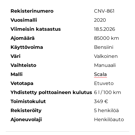
Rekisterinumero
CNV-861
Vuosimalli
2020
Viimeisin katsastus
18.5.2026
Ajomäärä
85000 km
Käyttövoima
Bensiini
Väri
Valkoinen
Vaihteisto
Manuaali
Malli
Scala
Vetotapa
Etuveto
Yhdistetty polttoaineen kulutus
6 l / 100 km
Toimistokulut
349 €
Rekisteröity
5 henkilöä
Ajoneuvolaji
Henkilöauto