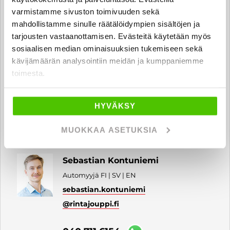
varmistamme sivuston toimivuuden sekä
040 711 6156
mahdollistamme sinulle räätälöidympien sisältöjen ja
tarjousten vastaanottamisen. Evästeitä käytetään myös
sosiaalisen median ominaisuuksien tukemiseen sekä
kävijämäärän analysointiin meidän ja kumppaniemme
Leevi Paananen
toimesta.
Automyyjä
leevi.paananen
@rintajouppi.fi
HYVÄKSY
040 711 6176
MUOKKAA ASETUKSIA
Sebastian Kontuniemi
Automyyjä FI | SV | EN
sebastian.kontuniemi
@rintajouppi.fi