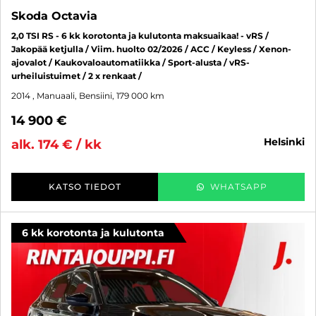
Skoda Octavia
2,0 TSI RS - 6 kk korotonta ja kulutonta maksuaikaa! - vRS /
Jakopää ketjulla / Viim. huolto 02/2026 / ACC / Keyless / Xenon-
ajovalot / Kaukovaloautomatiikka / Sport-alusta / vRS-
urheiluistuimet / 2 x renkaat /
2014
, Manuaali, Bensiini, 179 000 km
14 900 €
helsinki
alk. 174 € / kk
KATSO TIEDOT
WHATSAPP
6 kk korotonta ja kulutonta