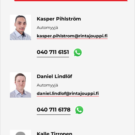
Kasper Pihlström
Automyyjä
kasper.pihlstrom
@rintajouppi.fi
040 711 6151
Daniel Lindlöf
Automyyjä
daniel.lindlof
@rintajouppi.fi
040 711 6178
Kalle Tirronen