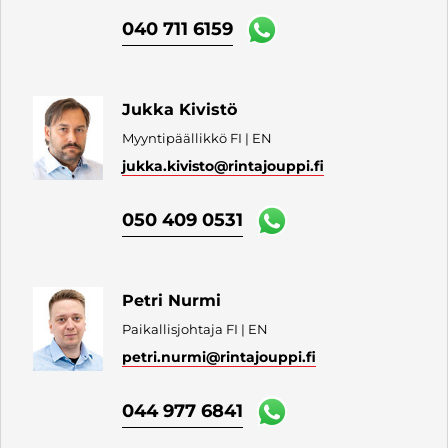
040 711 6159
Jukka Kivistö
Myyntipäällikkö FI | EN
jukka.kivisto
@rintajouppi.fi
050 409 0531
Petri Nurmi
Paikallisjohtaja FI | EN
petri.nurmi
@rintajouppi.fi
044 977 6841