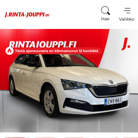
Siirry sisältöön
Hae
Valikko
Tästä ajoneuvosta on kiinnostunut 12 henkilöä