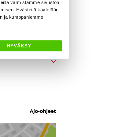
eillä varmistamme sivuston
amisen. Evästeitä käytetään
dän ja kumppaniemme
HYVÄKSY
Ajo-ohjeet