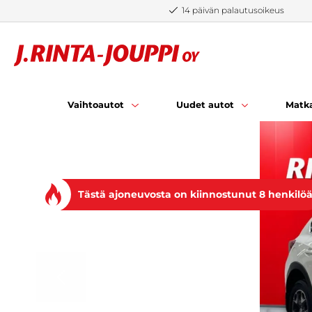
Siirry sisältöön
14 päivän palautusoikeus
Vaihtoautot
Uudet autot
Matka
Tästä ajoneuvosta on kiinnostunut 8 henkilö
EDELLINEN