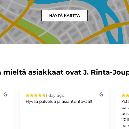
NÄYTÄ KARTTA
 mieltä asiakkaat ovat J. Rinta-Jou
1 day ago
Hyvää palvelua ja asiantuntevaa!!
Yst
par
uus
201
ede