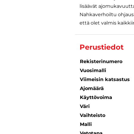
lisäävät ajomukavuutt
Nahkaverhoiltu ohjausp
että olet valmis kaikki
Perustiedot
Rekisterinumero
Vuosimalli
Viimeisin katsastus
Ajomäärä
Käyttövoima
Väri
Vaihteisto
Malli
Vetotapa