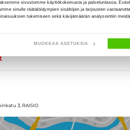
aksemme sivustomme käyttökokemusta ja palveluntasoa. Eväst
mme sinulle räätälöidympien sisältöjen ja tarjousten vastaanott
inaisuuksien tukemiseen sekä kävijämäärän analysointiin mei
MUOKKAA ASETUKSIA
t
ninkatu 3, RAISIO