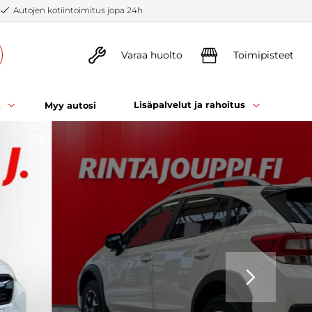
Autojen kotiintoimitus jopa 24h
Varaa huolto
Toimipisteet
t
Lisäpalvelut ja rahoitus
Myy autosi
SEURAAVA