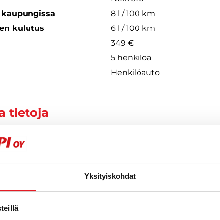
s kaupungissa
8 l / 100 km
een kulutus
6 l / 100 km
349 €
5 henkilöä
Henkilöauto
 tietoja
lonen
| EN
Yksityiskohdat
881
eillä