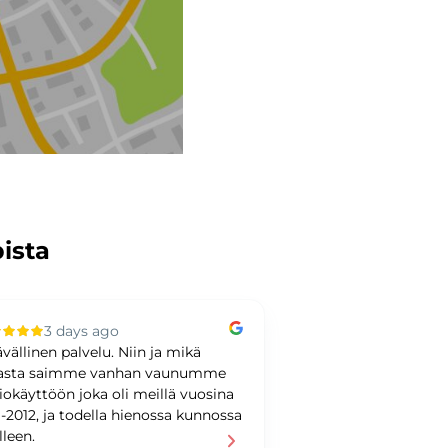
pista
3 days ago
3 days ag
ävällinen palvelu. Niin ja mikä
Kiitoksia kaupoista! 
asta saimme vanhan vaunumme
loistavasta palvelus
iokäyttöön joka oli meillä vuosina
Pylkkäselle! Suosit
1-2012, ja todella hienossa kunnossa
asiointia täällä!
lleen.