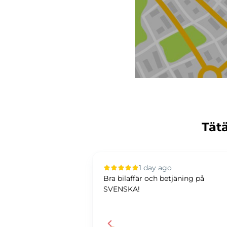
Tätä
 ago
1 day ago
elut. Tarjotaan
Bra bilaffär och betjäning på
ttä jne. Hoidetaan
SVENSKA!
.