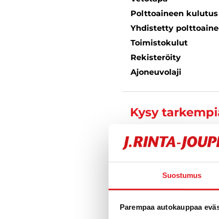
Polttoaineen kulutu
Yhdistetty polttoain
Toimistokulut
Rekisteröity
Ajoneuvolaji
Kysy tarkempia
Teemu Tu
Automyyjä FI 
Suostumus
040 711 9
Parempaa autokauppaa eväst