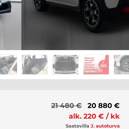
21 480 €
20 880 €
alk. 220 € / kk
Saatavilla
J. autoturva