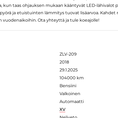
a, kun taas ohjauksen mukaan kääntyvät LED-lähivalot p
yörä ja etuistuinten lämmitys tuovat lisäarvoa. Kahdet 
in vuodenaikoihin. Ota yhteyttä ja tule koeajolle!
ZLV-209
2018
29.1.2025
104000 km
Bensiini
Valkoinen
Automaatti
XV
Neliveto