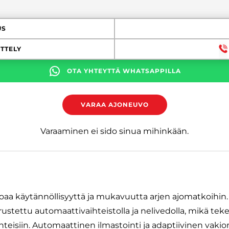
US
TTELY
OTA YHTEYTTÄ WHATSAPPILLA
VARAA AJONEUVO
Varaaminen ei sido sinua mihinkään.
joaa käytännöllisyyttä ja mukavuutta arjen ajomatkoihi
rustettu automaattivaihteistolla ja nelivedolla, mikä teke
hteisiin. Automaattinen ilmastointi ja adaptiivinen va