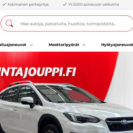
Kotimainen perheyritys
Yli 5000 ajoneuvon valikoima
iluajoneuvot
Moottoripyörät
Hyötyajoneuvo
ä