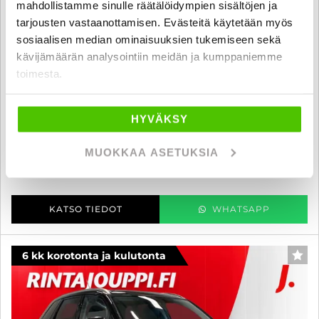
mahdollistamme sinulle räätälöidympien sisältöjen ja
tarjousten vastaanottamisen. Evästeitä käytetään myös
sosiaalisen median ominaisuuksien tukemiseen sekä
Suzuki Vitara
kävijämäärän analysointiin meidän ja kumppaniemme
1,6 VVT 4WD GL+ 5MT - 6 kk korotonta ja kulutonta maksuaikaa! -
toimesta.
SUOMI-AUTO, VAKKARI, KAMERA, NELIKKO, ERIKOISVÄRI!!! - J.
autoturva
2016
, Manuaali, Bensiini, 125 000 km
HYVÄKSY
18 400 €
18 200 €
MUOKKAA ASETUKSIA
seinäjoki
alk. 206 € / kk
KATSO TIEDOT
WHATSAPP
6 kk korotonta ja kulutonta
SUO