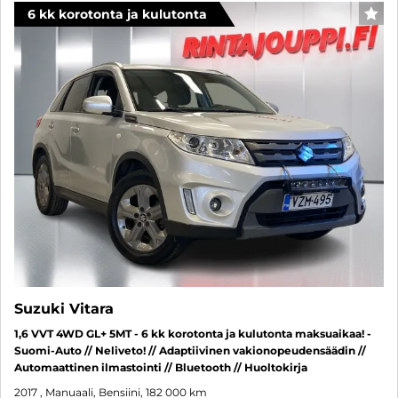
6 kk korotonta ja kulutonta
SUO
Suzuki Vitara
1,6 VVT 4WD GL+ 5MT - 6 kk korotonta ja kulutonta maksuaikaa! -
Suomi-Auto // Neliveto! // Adaptiivinen vakionopeudensäädin //
Automaattinen ilmastointi // Bluetooth // Huoltokirja
2017
, Manuaali, Bensiini, 182 000 km