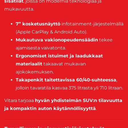
sisätilat
, joissa on modernia teknologiaa ja
mukavuutta.
7” kosketusnäyttö
infotainment-järjestelmällä
(Apple CarPlay & Android Auto).
Mukautuva vakionopeudensäädin
tekee
ajamisesta vaivatonta.
Ergonomiset istuimet ja laadukkaat
materiaalit
takaavat mukavan
ajokokemuksen.
Takapenkit taitettavissa 60/40-suhteessa
,
jolloin tavaratila kasvaa 375 litrasta yli 710 litraan.
Vitara tarjoaa
hyvän yhdistelmän SUV:n tilavuutta
ja kompaktin auton käytännöllisyyttä
.