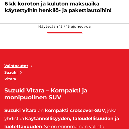
6 kk koroton ja kuluton maksuaika
käytettyihin henkilö- ja pakettiautoihin!
Näytetään
15
/
15
ajoneuvoa
Vaihtoautot
Suzuki
Vitara
Suzuki Vitara – Kompakti ja
monipuolinen SUV
Suzuki Vitara
on
kompakti crossover-SUV
, joka
yhdistää
käytännöllisyyden, taloudellisuuden ja
luotettavuuden
. Se on erinomainen valinta