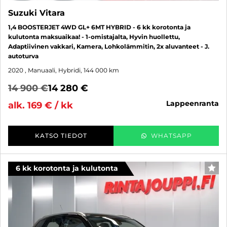
Suzuki Vitara
1,4 BOOSTERJET 4WD GL+ 6MT HYBRID - 6 kk korotonta ja
kulutonta maksuaikaa! - 1-omistajalta, Hyvin huollettu,
Adaptiivinen vakkari, Kamera, Lohkolämmitin, 2x aluvanteet - J.
autoturva
2020
, Manuaali, Hybridi, 144 000 km
14 900 €
14 280 €
lappeenranta
alk. 169 € / kk
KATSO TIEDOT
WHATSAPP
6 kk korotonta ja kulutonta
SUO