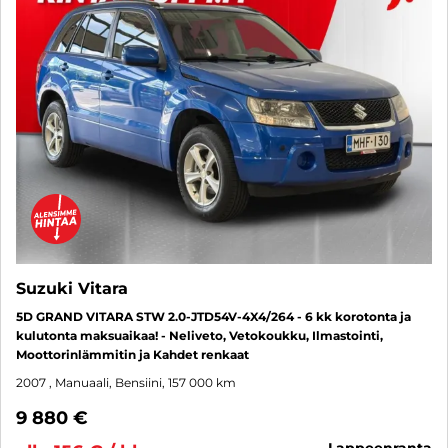
Suzuki Vitara
5D GRAND VITARA STW 2.0-JTD54V-4X4/264 - 6 kk korotonta ja
kulutonta maksuaikaa! - Neliveto, Vetokoukku, Ilmastointi,
Moottorinlämmitin ja Kahdet renkaat
2007
, Manuaali, Bensiini, 157 000 km
9 880 €