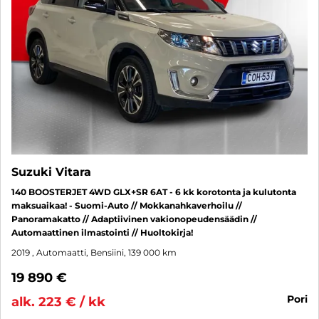
Suzuki Vitara
140 BOOSTERJET 4WD GLX+SR 6AT - 6 kk korotonta ja kulutonta
maksuaikaa! - Suomi-Auto // Mokkanahkaverhoilu //
Panoramakatto // Adaptiivinen vakionopeudensäädin //
Automaattinen ilmastointi // Huoltokirja!
2019
, Automaatti, Bensiini, 139 000 km
19 890 €
pori
alk. 223 € / kk