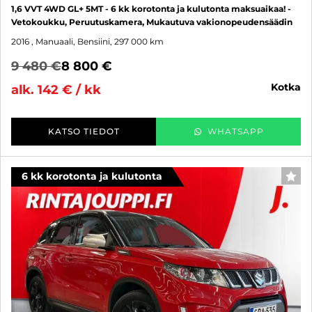
1,6 VVT 4WD GL+ 5MT - 6 kk korotonta ja kulutonta maksuaikaa! -
Vetokoukku, Peruutuskamera, Mukautuva vakionopeudensäädin
2016
, Manuaali, Bensiini, 297 000 km
9 480 €
8 800 €
kotka
alk. 142 € / kk
KATSO TIEDOT
WHATSAPP
6 kk korotonta ja kulutonta
SUO