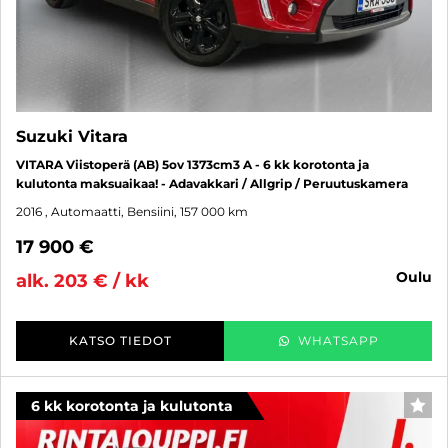
Suzuki Vitara
VITARA Viistoperä (AB) 5ov 1373cm3 A - 6 kk korotonta ja
kulutonta maksuaikaa! - Adavakkari / Allgrip / Peruutuskamera
2016
, Automaatti, Bensiini, 157 000 km
17 900 €
oulu
alk. 203 € / kk
KATSO TIEDOT
WHATSAPP
6 kk korotonta ja kulutonta
SUO