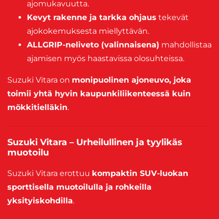
ajomukavuutta.
Kevyt rakenne ja tarkka ohjaus
tekevät
ajokokemuksesta miellyttävän.
ALLGRIP-neliveto (valinnaisena)
mahdollistaa
ajamisen myös haastavissa olosuhteissa.
Suzuki Vitara on
monipuolinen ajoneuvo, joka
toimii yhtä hyvin kaupunkiliikenteessä kuin
mökkitielläkin
.
Suzuki Vitara – Urheilullinen ja tyylikäs
muotoilu
Suzuki Vitara erottuu
kompaktin SUV-luokan
sporttisella muotoilulla ja rohkeilla
yksityiskohdilla
.