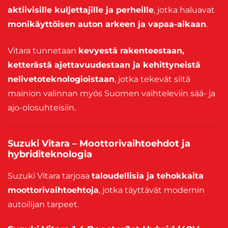
aktiivisille kuljettajille ja perheille
, jotka haluavat
monikäyttöisen auton arkeen ja vapaa-aikaan
.
Vitara tunnetaan
kevyestä rakenteestaan,
ketterästä ajettavuudestaan ja kehittyneistä
nelivetoteknologioistaan
, jotka tekevät siitä
mainion valinnan myös Suomen vaihteleviin sää- ja
ajo-olosuhteisiin.
Suzuki Vitara – Moottorivaihtoehdot ja
hybriditeknologia
Suzuki Vitara tarjoaa
taloudellisia ja tehokkaita
moottorivaihtoehtoja
, jotka täyttävät modernin
autoilijan tarpeet.