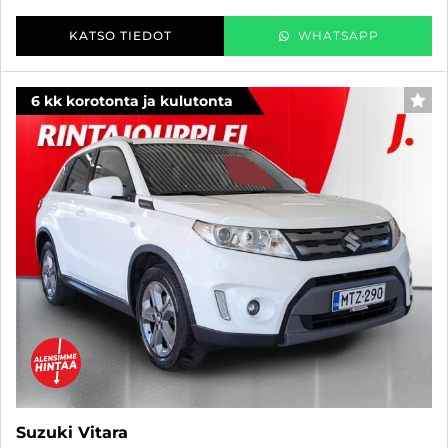
KATSO TIEDOT
WHATSAPP
6 kk korotonta ja kulutonta
SUO
Suzuki Vitara