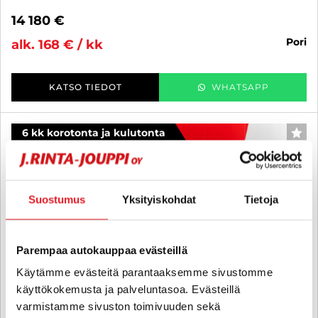
14 180 €
pori
alk. 168 € / kk
KATSO TIEDOT
WHATSAPP
6 kk korotonta ja kulutonta
SUO
Suostumus
Yksityiskohdat
Tietoja
Parempaa autokauppaa evästeillä
Käytämme evästeitä parantaaksemme sivustomme
käyttökokemusta ja palveluntasoa. Evästeillä
varmistamme sivuston toimivuuden sekä