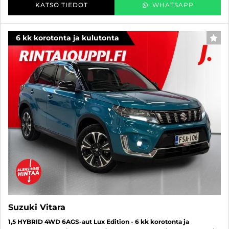
KATSO TIEDOT
WHATSAPP
6 kk korotonta ja kulutonta
SUO
Suzuki Vitara
1,5 HYBRID 4WD 6AGS-aut Lux Edition - 6 kk korotonta ja