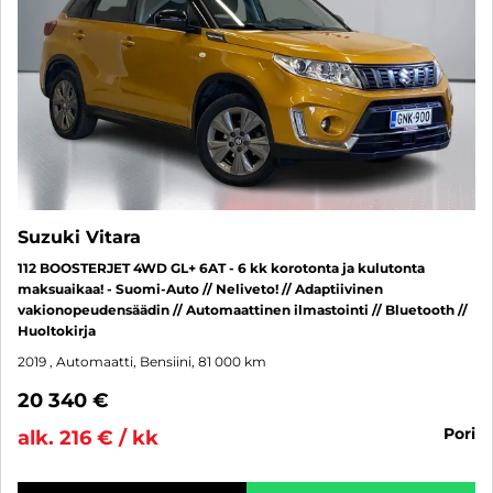
Suzuki Vitara
112 BOOSTERJET 4WD GL+ 6AT - 6 kk korotonta ja kulutonta
maksuaikaa! - Suomi-Auto // Neliveto! // Adaptiivinen
vakionopeudensäädin // Automaattinen ilmastointi // Bluetooth //
Huoltokirja
2019
, Automaatti, Bensiini, 81 000 km
20 340 €
pori
alk. 216 € / kk