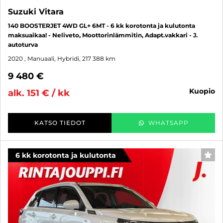
Suzuki Vitara
140 BOOSTERJET 4WD GL+ 6MT - 6 kk korotonta ja kulutonta
maksuaikaa! - Neliveto, Moottorinlämmitin, Adapt.vakkari - J.
autoturva
2020
, Manuaali, Hybridi, 217 388 km
9 480 €
kuopio
alk. 151 € / kk
KATSO TIEDOT
WHATSAPP
6 kk korotonta ja kulutonta
SUO