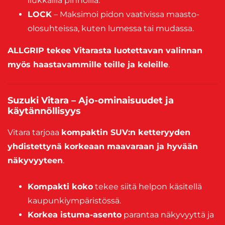
liukkailla pinnoilla.
LOCK
– Maksimoi pidon vaativissa maasto-
olosuhteissa, kuten lumessa tai mudassa.
ALLGRIP tekee Vitarasta luotettavan valinnan
myös haastavammille teille ja keleille
.
Suzuki Vitara – Ajo-ominaisuudet ja
käytännöllisyys
Vitara tarjoaa
kompaktin SUV:n ketteryyden
yhdistettynä korkeaan maavaraan ja hyvään
näkyvyyteen
.
Kompakti koko
tekee siitä helpon käsitellä
kaupunkiympäristössä.
Korkea istuma-asento
parantaa näkyvyyttä ja