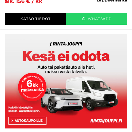
lappeenranta
alk. 156 € / kk
KATSO TIEDOT
WHATSAPP