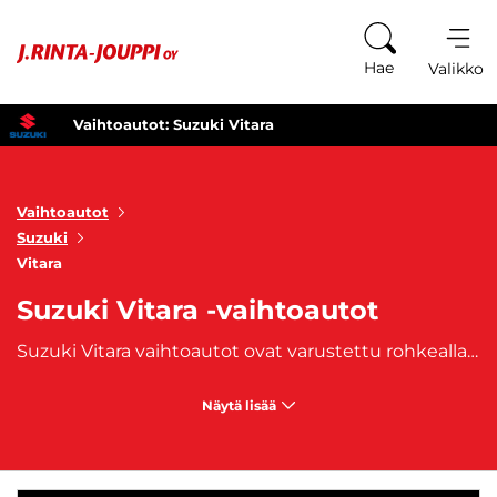
Siirry sisältöön
Hae
Valikko
Vaihtoautot: Suzuki Vitara
Vaihtoautot
Suzuki
Vitara
Suzuki Vitara -vaihtoautot
Suzuki Vitara vaihtoautot ovat varustettu rohkealla ja dynaamisella muotoilulla, joka erottuu massasta. Suzuki Vitara tarjoaa korkealuokkaista mukavuutta ja tilaa matkoille. Sen tilava sisätila ja käytännölliset ominaisuudet tekevät siitä täydellisen valinnan niin perheille kuin aktiivisille seikkailijoillekin. Turvallisuus on ensisijainen tavoite Suzuki Vitaran suunnittelussa. Tämä vaihtoauto on varustettu edistyksellisillä turvallisuusominaisuuksilla, jotka tarjoavat sinulle mielenrauhan jokaisella ajomatkalla.
Näytä lisää