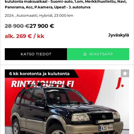
kulutonta maksuaikaa! - Suomi-auto, 1.om, Merkkihuollettu, Navi,
Panorama, Acc, P.kamera, Upea!! - J. autoturva
2024
, Automaatti, Hybridi, 23 000 km
28 900 €
27 900 €
jyväskylä
alk. 269 € / kk
KATSO TIEDOT
WHATSAPP
6 kk korotonta ja kulutonta
SUO