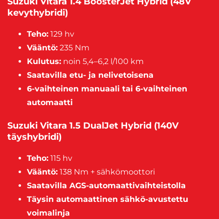
Suzuki Vitara 1.4 BoosterJet Hybrid (48V
kevythybridi)
Teho:
129 hv
Vääntö:
235 Nm
Kulutus:
noin 5,4–6,2 l/100 km
Saatavilla etu- ja nelivetoisena
6-vaihteinen manuaali tai 6-vaihteinen
automaatti
Suzuki Vitara 1.5 DualJet Hybrid (140V
täyshybridi)
Teho:
115 hv
Vääntö:
138 Nm + sähkömoottori
Saatavilla AGS-automaattivaihteistolla
Täysin automaattinen sähkö-avustettu
voimalinja