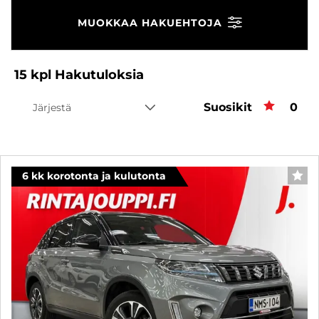
MUOKKAA HAKUEHTOJA
15
kpl
Hakutuloksia
Suosikit
Suos
0
Järjestä
6 kk korotonta ja kulutonta
SUO