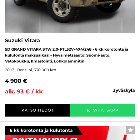
Suzuki Vitara
5D GRAND VITARA STW 2.0-FTL52V-4X4/248 - 6 kk korotonta ja
kulutonta maksuaikaa! - Hyvä metsäauto! Suomi-auto,
Vetokoukku, Ilmastointi, Lohkolämmitin
2003
, Bensiini, 330 000 km
4 900 €
jyväskylä
alk. 93 € / kk
KATSO TIEDOT
WHATSAPP
6 kk korotonta ja kulutonta
SUO