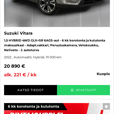
Suzuki Vitara
1,5 HYBRID 4WD GLX+SR 6AGS-aut - 6 kk korotonta ja kulutonta
maksuaikaa! - Adapt.vakkari, Peruutuskamera, Vetokoukku,
Neliveto - J. autoturva
2022
, Automaatti, Hybridi, 111 000 km
20 890 €
kuopio
alk. 221 € / kk
KATSO TIEDOT
WHATSAPP
6 kk korotonta ja kulutonta
SUO