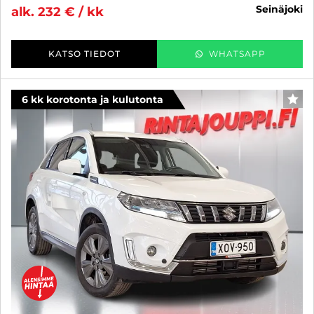
seinäjoki
alk. 232 € / kk
KATSO TIEDOT
WHATSAPP
6 kk korotonta ja kulutonta
SUO