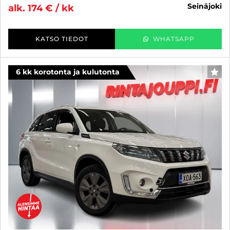
seinäjoki
alk. 174 € / kk
KATSO TIEDOT
WHATSAPP
6 kk korotonta ja kulutonta
SUO