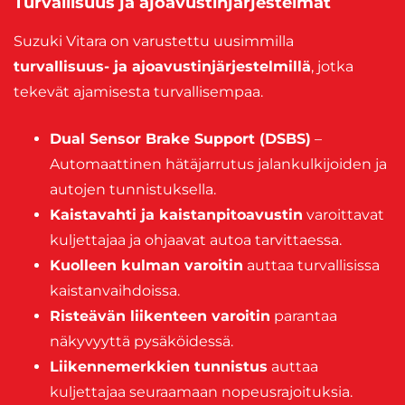
Turvallisuus ja ajoavustinjärjestelmät
Suzuki Vitara on varustettu uusimmilla
turvallisuus- ja ajoavustinjärjestelmillä
, jotka
tekevät ajamisesta turvallisempaa.
Dual Sensor Brake Support (DSBS)
–
Automaattinen hätäjarrutus jalankulkijoiden ja
autojen tunnistuksella.
Kaistavahti ja kaistanpitoavustin
varoittavat
kuljettajaa ja ohjaavat autoa tarvittaessa.
Kuolleen kulman varoitin
auttaa turvallisissa
kaistanvaihdoissa.
Risteävän liikenteen varoitin
parantaa
näkyvyyttä pysäköidessä.
Liikennemerkkien tunnistus
auttaa
kuljettajaa seuraamaan nopeusrajoituksia.