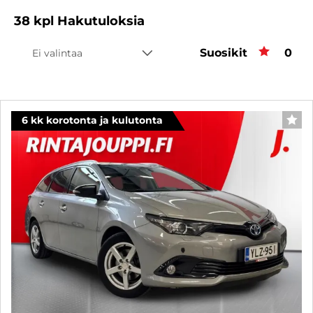
38
kpl
Hakutuloksia
Suosikit
Suos
0
Ei valintaa
6 kk korotonta ja kulutonta
SUO