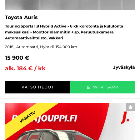
Toyota Auris
Touring Sports 1,8 Hybrid Active - 6 kk korotonta ja kulutonta
maksuaikaa! - Moottorinlämmitin + sp, Peruutuskamera,
Automaattivaihteisto, Vakkari
2018
, Automaatti, Hybridi, 154 000 km
15 900 €
jyväskylä
alk. 184 € / kk
KATSO TIEDOT
WHATSAPP
SUO
VARATTU