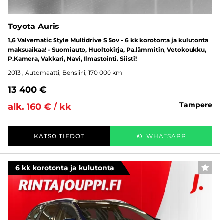
Toyota Auris
1,6 Valvematic Style Multidrive S 5ov - 6 kk korotonta ja kulutonta
maksuaikaa! - Suomiauto, Huoltokirja, Pa.lämmitin, Vetokoukku,
P.Kamera, Vakkari, Navi, Ilmastointi. Siisti!
2013
, Automaatti, Bensiini, 170 000 km
13 400 €
tampere
alk. 160 € / kk
KATSO TIEDOT
WHATSAPP
6 kk korotonta ja kulutonta
SUO