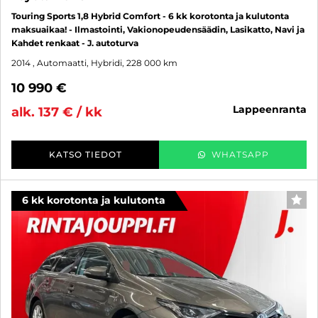
Touring Sports 1,8 Hybrid Comfort - 6 kk korotonta ja kulutonta
maksuaikaa! - Ilmastointi, Vakionopeudensäädin, Lasikatto, Navi ja
Kahdet renkaat - J. autoturva
2014
, Automaatti, Hybridi, 228 000 km
10 990 €
lappeenranta
alk. 137 € / kk
KATSO TIEDOT
WHATSAPP
6 kk korotonta ja kulutonta
SUO