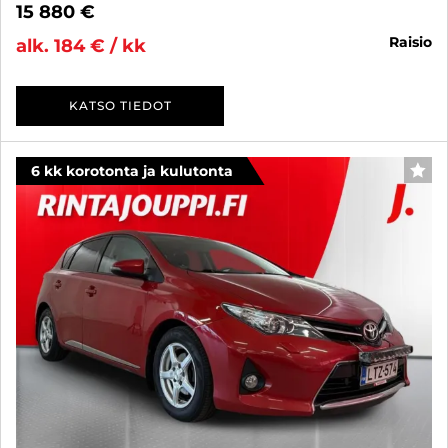
15 880 €
raisio
alk. 184 € / kk
KATSO TIEDOT
6 kk korotonta ja kulutonta
SUO