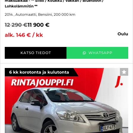
maksuaikaa! - ** Siisti / Koukku / Vakkari / Bluetooth /
Lohkolämmitin **
2014
, Automaatti, Bensiini, 200 000 km
12 290 €
11 900 €
oulu
alk. 146 € / kk
KATSO TIEDOT
WHATSAPP
6 kk korotonta ja kulutonta
SUO