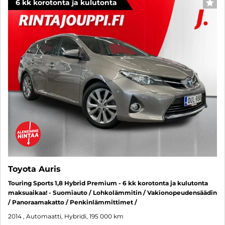
6 kk korotonta ja kulutonta
SUO
Toyota Auris
Touring Sports 1,8 Hybrid Premium - 6 kk korotonta ja kulutonta
maksuaikaa! - Suomiauto / Lohkolämmitin / Vakionopeudensäädin
/ Panoraamakatto / Penkinlämmittimet /
2014
, Automaatti, Hybridi, 195 000 km