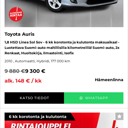
Toyota Auris
1,8 HSD Linea Sol 5ov - 6 kk korotonta ja kulutonta maksuaikaa! -
Luotettava Suomi-auto maltillisilla kilometreillä! Suomi-auto, 2x
Renkaat, Huoltokirja, Ilmastointi, Isofix
2010
, Automaatti, Hybridi, 177 000 km
9 880 €
9 300 €
hämeenlinna
alk. 148 € / kk
KATSO TIEDOT
WHATSAPP
6 kk korotonta ja kulutonta
SUO