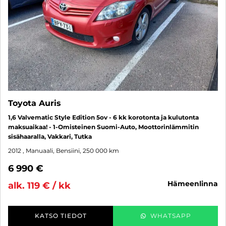
Toyota Auris
1,6 Valvematic Style Edition 5ov - 6 kk korotonta ja kulutonta
maksuaikaa! - 1-Omisteinen Suomi-Auto, Moottorinlämmitin
sisähaaralla, Vakkari, Tutka
2012
, Manuaali, Bensiini, 250 000 km
6 990 €
hämeenlinna
alk. 119 € / kk
KATSO TIEDOT
WHATSAPP