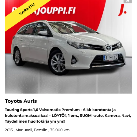
SUO
VARATTU
Toyota Auris
Touring Sports 1,6 Valvematic Premium - 6 kk korotonta ja
kulutonta maksuaikaa! - LÖYTÖ!!, 1 om., SUOMI-auto, Kamera, Navi,
Täydellinen huoltokirja ym ym!!
2013
, Manuaali, Bensiini, 75 000 km