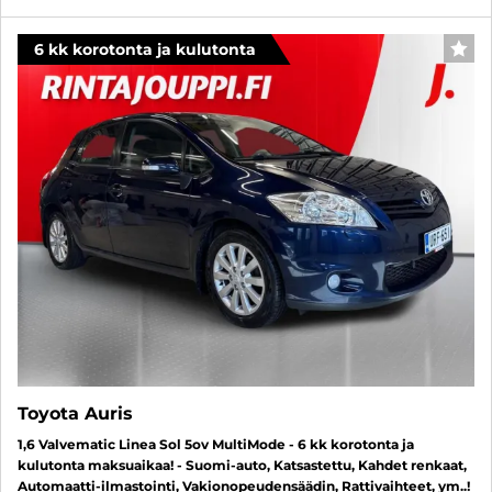
6 kk korotonta ja kulutonta
SUO
Toyota Auris
1,6 Valvematic Linea Sol 5ov MultiMode - 6 kk korotonta ja
kulutonta maksuaikaa! - Suomi-auto, Katsastettu, Kahdet renkaat,
Automaatti-ilmastointi, Vakionopeudensäädin, Rattivaihteet, ym..!