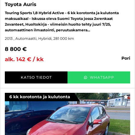
Toyota Auris
Touring Sports 1,8 Hybrid Active - 6 kk korotonta ja kulutonta
maksuaikaa! - Iskussa oleva Suomi Toyota jossa 2xrenkaat
2xvanteet, Huoltokirja - viimeisin huolto tehty juuri 7/25,
automaattinen ilmastointi, peruutuskamera...
2013
, Automaatti, Hybridi, 281 000 km
8 800 €
pori
alk. 142 € / kk
KATSO TIEDOT
WHATSAPP
6 kk korotonta ja kulutonta
SUO