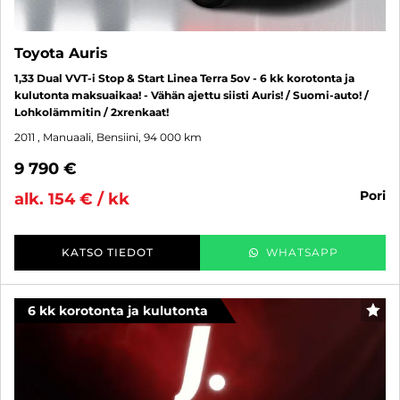
Toyota Auris
1,33 Dual VVT-i Stop & Start Linea Terra 5ov - 6 kk korotonta ja
kulutonta maksuaikaa! - Vähän ajettu siisti Auris! / Suomi-auto! /
Lohkolämmitin / 2xrenkaat!
2011
, Manuaali, Bensiini, 94 000 km
9 790 €
pori
alk. 154 € / kk
KATSO TIEDOT
WHATSAPP
6 kk korotonta ja kulutonta
SUO