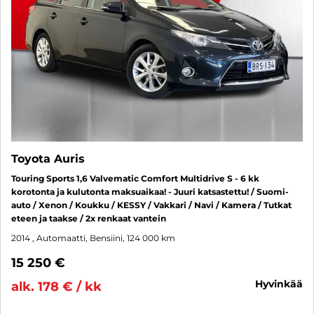
Toyota Auris
Touring Sports 1,6 Valvematic Comfort Multidrive S - 6 kk
korotonta ja kulutonta maksuaikaa! - Juuri katsastettu! / Suomi-
auto / Xenon / Koukku / KESSY / Vakkari / Navi / Kamera / Tutkat
eteen ja taakse / 2x renkaat vantein
2014
, Automaatti, Bensiini, 124 000 km
15 250 €
hyvinkää
alk. 178 € / kk