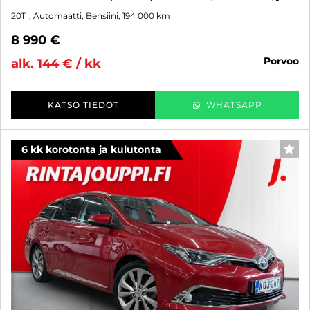
2011
, Automaatti, Bensiini, 194 000 km
8 990 €
porvoo
alk. 144 € / kk
KATSO TIEDOT
WHATSAPP
6 kk korotonta ja kulutonta
SUO