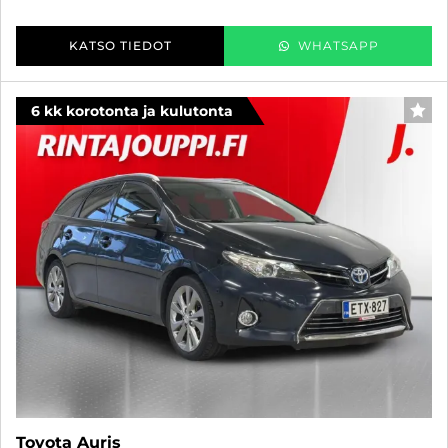
KATSO TIEDOT
WHATSAPP
6 kk korotonta ja kulutonta
SUO
Toyota Auris