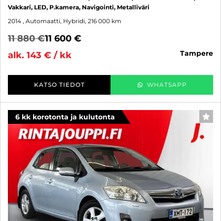
Vakkari, LED, P.kamera, Navigointi, Metalliväri
2014
, Automaatti, Hybridi, 216 000 km
11 880 €
11 600 €
tampere
alk. 143 € / kk
KATSO TIEDOT
WHATSAPP
6 kk korotonta ja kulutonta
SUO