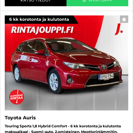
KATSO TIEDOT
WHATSAPP
6 kk korotonta ja kulutonta
SUO
Toyota Auris
Touring Sports 1,8 Hybrid Comfort - 6 kk korotonta ja kulutonta
maksuaikaa! - Suomi-auto, 2.omisteinen, Moottorinlämmitin,