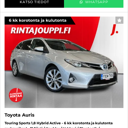
KATSO TIEDOT
WHATSAPP
6 kk korotonta ja kulutonta
SUO
Toyota Auris
Touring Sports 1,8 Hybrid Active - 6 kk korotonta ja kulutonta