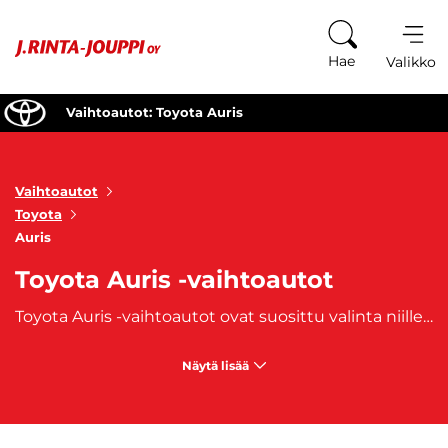
Siirry sisältöön
Hae
Valikko
Vaihtoautot: Toyota Auris
Vaihtoautot
Toyota
Auris
Toyota Auris -vaihtoautot
Toyota Auris -vaihtoautot ovat suosittu valinta niille, jotka etsivät monipuolista ja taloudellista ajoneuvoa, joka
Näytä lisää