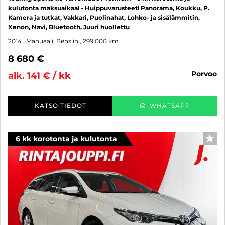
kulutonta maksuaikaa! - Huippuvarusteet! Panorama, Koukku, P.
Kamera ja tutkat, Vakkari, Puolinahat, Lohko- ja sisälämmitin,
Xenon, Navi, Bluetooth, Juuri huollettu
2014
, Manuaali, Bensiini, 299 000 km
8 680 €
porvoo
alk. 141 € / kk
KATSO TIEDOT
WHATSAPP
6 kk korotonta ja kulutonta
SUO