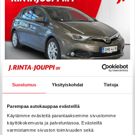
Suostumus
Yksityiskohdat
Tietoja
Toyota Auris
1,2 T Active - 6 kk korotonta ja kulutonta maksuaikaa! - Hyvillä
renkailla Auris! Hyvä huoltohistoria! Lohkolämmitin
Parempaa autokauppaa evästeillä
sisäpistokkeella, Vakionopeudensäädin, Automaatti ilmastointi
Käytämme evästeitä parantaaksemme sivustomme
2017
, Manuaali, Bensiini, 196 000 km
käyttökokemusta ja palveluntasoa. Evästeillä
10 900 €
10 600 €
varmistamme sivuston toimivuuden sekä