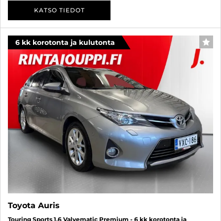
KATSO TIEDOT
6 kk korotonta ja kulutonta
SUO
Toyota Auris
Touring Sports 1,6 Valvematic Premium - 6 kk korotonta ja