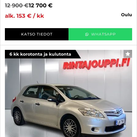
12 900 €
12 700 €
oulu
alk. 153 € / kk
KATSO TIEDOT
WHATSAPP
6 kk korotonta ja kulutonta
SUO