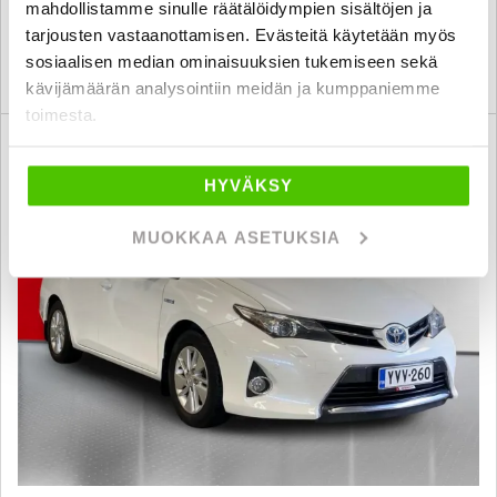
lappeenranta
alk. 133 € / kk
mahdollistamme sinulle räätälöidympien sisältöjen ja
tarjousten vastaanottamisen. Evästeitä käytetään myös
sosiaalisen median ominaisuuksien tukemiseen sekä
KATSO TIEDOT
WHATSAPP
kävijämäärän analysointiin meidän ja kumppaniemme
toimesta.
6 kk korotonta ja kulutonta
SUO
HYVÄKSY
MUOKKAA ASETUKSIA