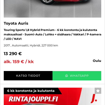
Toyota Auris
Touring Sports 1,8 Hybrid Premium - 6 kk korotonta ja kulutonta
maksuaikaa! - Suomi-Auto / Lohko + sisähaara / Vakkari / P-kamera
/ LED / NAVI
2017
, Automaatti, Hybridi, 227 000 km
13 290 €
oulu
alk. 159 € / kk
KATSO TIEDOT
WHATSAPP
6 kk korotonta ja kulutonta
SUO