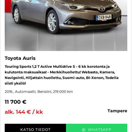
Toyota Auris
Touring Sports 1,2 T Active Multidrive S - 6 kk korotonta ja
kulutonta maksuaikaa! - Merkkihuollettu! Webasto, Kamera,
Navigointi, Hiljattain huollettu, Suomi-auto, BI-Xenon, Todella
siisti yksilö!
2016
, Automaatti, Bensiini, 219 000 km
11 700 €
tampere
alk. 144 € / kk
KATSO TIEDOT
WHATSAPP