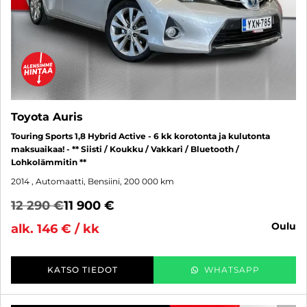
Toyota Auris
Touring Sports 1,8 Hybrid Active - 6 kk korotonta ja kulutonta
maksuaikaa! - ** Siisti / Koukku / Vakkari / Bluetooth /
Lohkolämmitin **
2014
, Automaatti, Bensiini, 200 000 km
12 290 €
11 900 €
oulu
alk. 146 € / kk
KATSO TIEDOT
WHATSAPP