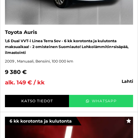
Toyota Auris
1,6 Dual VVT-i Linea Terra 5ov - 6 kk korotonta ja kulutonta
maksuaikaa! - 2 omisteinen Suomiauto! Lohkolämmitin+sisäpää,
ilmastointi
2009
, Manuaali, Bensiini, 100 000 km
9 380 €
lahti
alk. 149 € / kk
KATSO TIEDOT
WHATSAPP
6 kk korotonta ja kulutonta
SUO