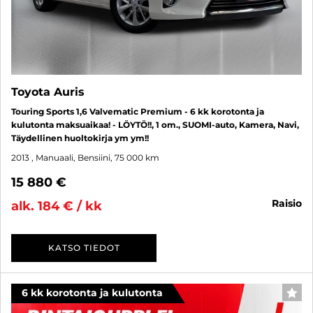
Toyota Auris
Touring Sports 1,6 Valvematic Premium - 6 kk korotonta ja
kulutonta maksuaikaa! - LÖYTÖ!!, 1 om., SUOMI-auto, Kamera, Navi,
Täydellinen huoltokirja ym ym!!
2013
, Manuaali, Bensiini, 75 000 km
15 880 €
raisio
alk. 184 € / kk
KATSO TIEDOT
6 kk korotonta ja kulutonta
SUO