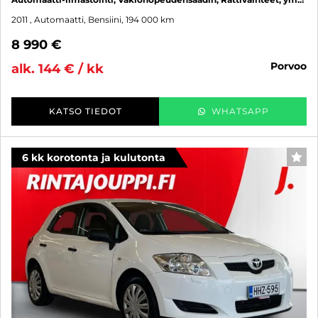
2011
, Automaatti, Bensiini, 194 000 km
8 990 €
porvoo
alk. 144 € / kk
KATSO TIEDOT
WHATSAPP
6 kk korotonta ja kulutonta
SUO