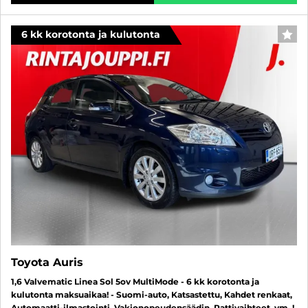
6 kk korotonta ja kulutonta
SUO
Toyota Auris
1,6 Valvematic Linea Sol 5ov MultiMode - 6 kk korotonta ja
kulutonta maksuaikaa! - Suomi-auto, Katsastettu, Kahdet renkaat,
Automaatti-ilmastointi, Vakionopeudensäädin, Rattivaihteet, ym..!