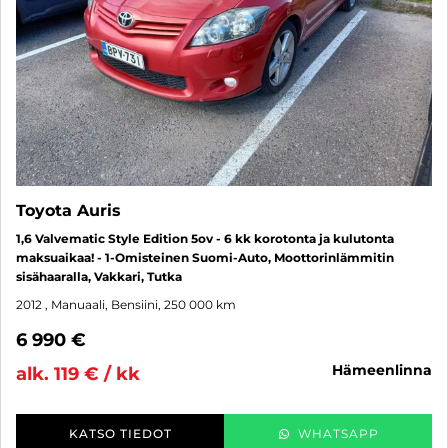
Toyota Auris
1,6 Valvematic Style Edition 5ov - 6 kk korotonta ja kulutonta
maksuaikaa! - 1-Omisteinen Suomi-Auto, Moottorinlämmitin
sisähaaralla, Vakkari, Tutka
2012
, Manuaali, Bensiini, 250 000 km
6 990 €
hämeenlinna
alk. 119 € / kk
KATSO TIEDOT
WHATSAPP