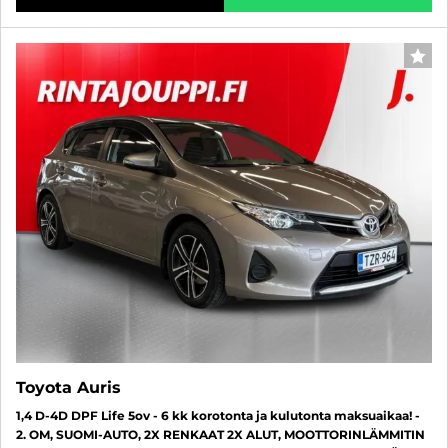
SUO
Toyota Auris
1,4 D-4D DPF Life 5ov - 6 kk korotonta ja kulutonta maksuaikaa! -
2. OM, SUOMI-AUTO, 2X RENKAAT 2X ALUT, MOOTTORINLÄMMITIN