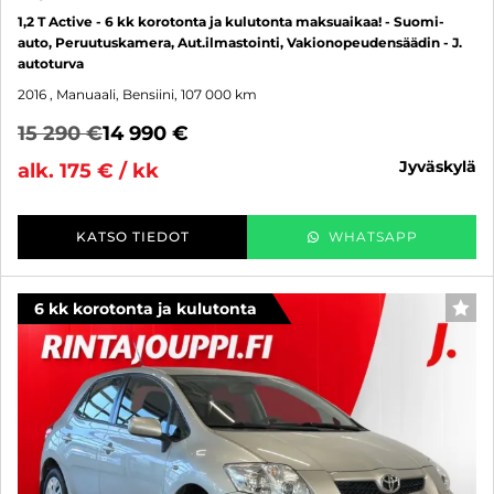
1,2 T Active - 6 kk korotonta ja kulutonta maksuaikaa! - Suomi-
auto, Peruutuskamera, Aut.ilmastointi, Vakionopeudensäädin - J.
autoturva
2016
, Manuaali, Bensiini, 107 000 km
15 290 €
14 990 €
jyväskylä
alk. 175 € / kk
KATSO TIEDOT
WHATSAPP
6 kk korotonta ja kulutonta
SUO