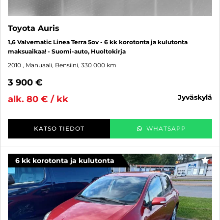
Toyota Auris
1,6 Valvematic Linea Terra 5ov - 6 kk korotonta ja kulutonta
maksuaikaa! - Suomi-auto, Huoltokirja
2010
, Manuaali, Bensiini, 330 000 km
3 900 €
jyväskylä
alk. 80 € / kk
KATSO TIEDOT
WHATSAPP
6 kk korotonta ja kulutonta
SUO