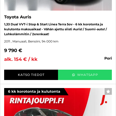
Toyota Auris
1,33 Dual VVT-i Stop & Start Linea Terra 5ov - 6 kk korotonta ja
kulutonta maksuaikaa! - Vähän ajettu siisti Auris! / Suomi-auto! /
Lohkolämmitin / 2xrenkaat!
2011
, Manuaali, Bensiini, 94 000 km
9 790 €
pori
alk. 154 € / kk
KATSO TIEDOT
WHATSAPP
6 kk korotonta ja kulutonta
SUO