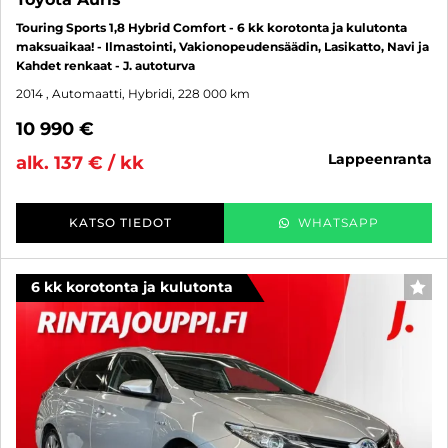
Touring Sports 1,8 Hybrid Comfort - 6 kk korotonta ja kulutonta
maksuaikaa! - Ilmastointi, Vakionopeudensäädin, Lasikatto, Navi ja
Kahdet renkaat - J. autoturva
2014
, Automaatti, Hybridi, 228 000 km
10 990 €
lappeenranta
alk. 137 € / kk
KATSO TIEDOT
WHATSAPP
6 kk korotonta ja kulutonta
SUO