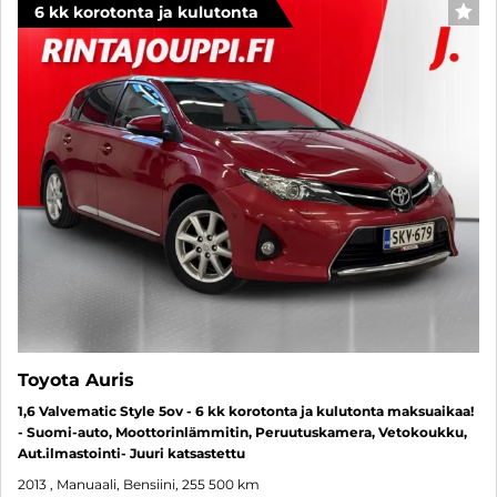
6 kk korotonta ja kulutonta
SUO
Toyota Auris
1,6 Valvematic Style 5ov - 6 kk korotonta ja kulutonta maksuaikaa!
- Suomi-auto, Moottorinlämmitin, Peruutuskamera, Vetokoukku,
Aut.ilmastointi- Juuri katsastettu
2013
, Manuaali, Bensiini, 255 500 km