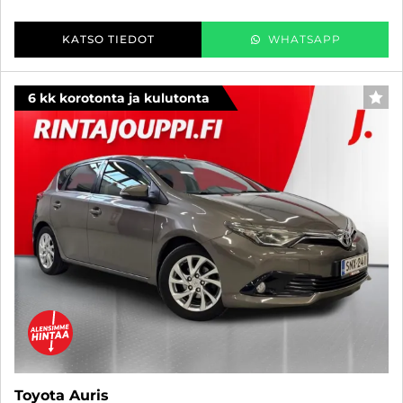
KATSO TIEDOT
WHATSAPP
6 kk korotonta ja kulutonta
SUO
Toyota Auris