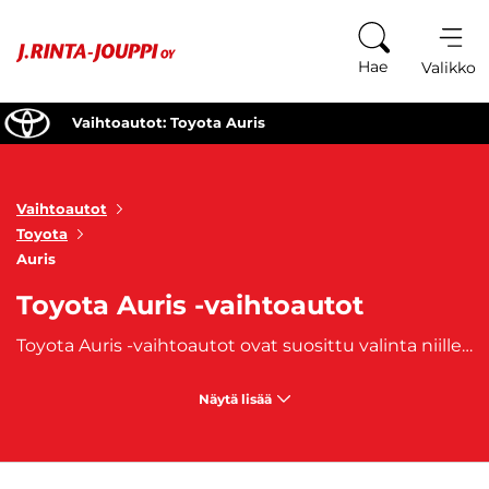
Siirry sisältöön
Hae
Valikko
Vaihtoautot: Toyota Auris
Vaihtoautot
Toyota
Auris
Toyota Auris -vaihtoautot
Toyota Auris -vaihtoautot ovat suosittu valinta niille, jotka etsivät monipuolista ja taloudellista ajoneuvoa, joka
Näytä lisää