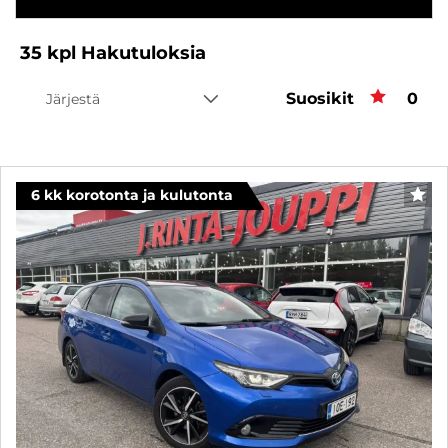
35
kpl
Hakutuloksia
Suosikit
Suos
0
Järjestä
6 kk korotonta ja kulutonta
SUO