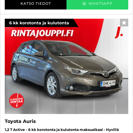
KATSO TIEDOT
WHATSAPP
6 kk korotonta ja kulutonta
SUO
Toyota Auris
1,2 T Active - 6 kk korotonta ja kulutonta maksuaikaa! - Hyvillä