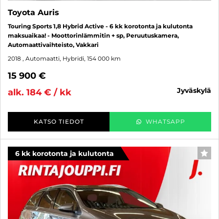
Toyota Auris
Touring Sports 1,8 Hybrid Active - 6 kk korotonta ja kulutonta
maksuaikaa! - Moottorinlämmitin + sp, Peruutuskamera,
Automaattivaihteisto, Vakkari
2018
, Automaatti, Hybridi, 154 000 km
15 900 €
jyväskylä
alk. 184 € / kk
KATSO TIEDOT
WHATSAPP
6 kk korotonta ja kulutonta
SUO