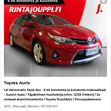
6 kk korotonta ja kulutonta
SUO
Toyota Auris
1,6 Valvematic Style 5ov - 6 kk korotonta ja kulutonta maksuaikaa!
- Suomi-Auto / Täydellinen huoltokirja (viim. 12/25 114tkm) / 2x
renkaat alumiinivanteilla / Toyota Touch&Go / Peruutuskamera
2013
, Manuaali, Bensiini, 120 000 km