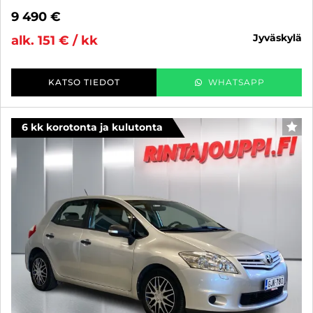
9 490 €
jyväskylä
alk. 151 € / kk
KATSO TIEDOT
WHATSAPP
6 kk korotonta ja kulutonta
SUO