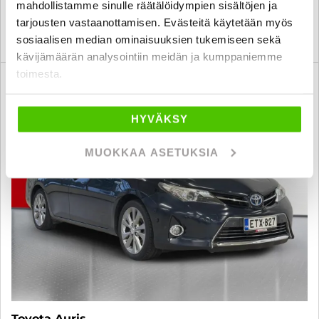
mahdollistamme sinulle räätälöidympien sisältöjen ja
tarjousten vastaanottamisen. Evästeitä käytetään myös
KATSO TIEDOT
WHATSAPP
sosiaalisen median ominaisuuksien tukemiseen sekä
kävijämäärän analysointiin meidän ja kumppaniemme
toimesta.
6 kk korotonta ja kulutonta
SUO
HYVÄKSY
MUOKKAA ASETUKSIA
Toyota Auris