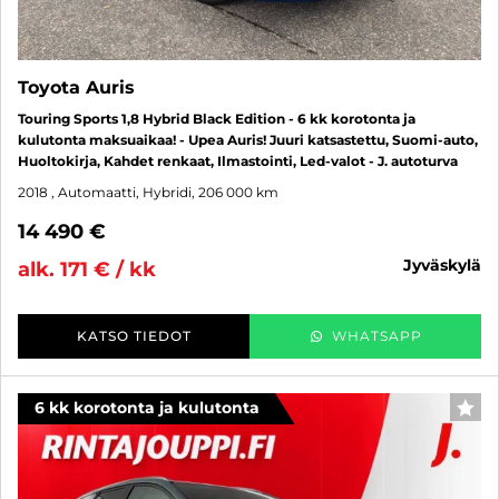
Toyota Auris
Touring Sports 1,8 Hybrid Black Edition - 6 kk korotonta ja
kulutonta maksuaikaa! - Upea Auris! Juuri katsastettu, Suomi-auto,
Huoltokirja, Kahdet renkaat, Ilmastointi, Led-valot - J. autoturva
2018
, Automaatti, Hybridi, 206 000 km
14 490 €
jyväskylä
alk. 171 € / kk
KATSO TIEDOT
WHATSAPP
6 kk korotonta ja kulutonta
SUO