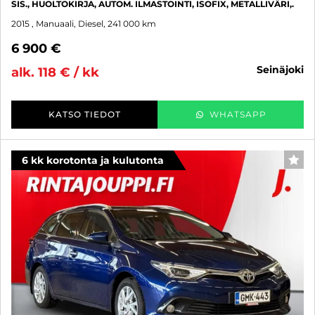
SIS., HUOLTOKIRJA, AUTOM. ILMASTOINTI, ISOFIX, METALLIVÄRI,.
2015
, Manuaali, Diesel, 241 000 km
6 900 €
seinäjoki
alk. 118 € / kk
KATSO TIEDOT
WHATSAPP
6 kk korotonta ja kulutonta
SUO