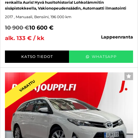
renkailla Auris! Hyvä huoltohistoria! Lohkolämmitin
sisäpistokkeella, Vakionopeudensäädin, Automaatti ilmastointi
2017
, Manuaali, Bensiini, 196 000 km
10 900 €
10 600 €
lappeenranta
alk. 133 € / kk
KATSO TIEDOT
WHATSAPP
SUO
VARATTU