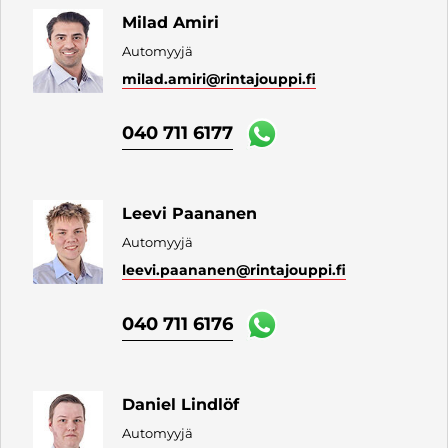
Milad Amiri
Automyyjä
milad.amiri
@rintajouppi.fi
040 711 6177
Leevi Paananen
Automyyjä
leevi.paananen
@rintajouppi.fi
040 711 6176
Daniel Lindlöf
Automyyjä