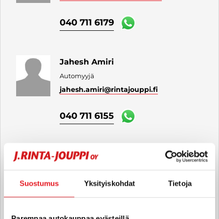
040 711 6179
Jahesh Amiri
Automyyjä
jahesh.amiri
@rintajouppi.fi
040 711 6155
Kasper Pihlström
Automyyjä
kasper.pihlstrom
@rintajouppi.fi
Suostumus
Yksityiskohdat
Tietoja
040 711 6151
Parempaa autokauppaa evästeillä