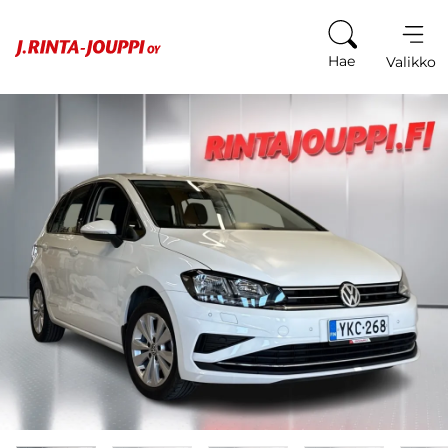
Siirry sisältöön
Hae
Valikko