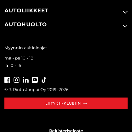
AUTOLIIKKEET
AUTOHUOLTO
Myynnin aukioloajat
ma - pe 10 - 18
la 10 - 16
Facebook
Instagram
LinkedIn
Youtube
Tiktok
© J. Rinta-Jouppi Oy 2019–2026
LIITY JII-KLUBIIN
Rekisteriseloste