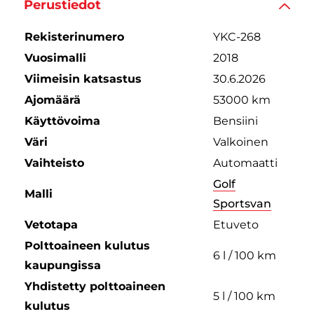
Perustiedot
Rekisterinumero
YKC-268
Vuosimalli
2018
Viimeisin katsastus
30.6.2026
Ajomäärä
53000 km
Käyttövoima
Bensiini
Väri
Valkoinen
Vaihteisto
Automaatti
Golf
Malli
Sportsvan
Vetotapa
Etuveto
Polttoaineen kulutus
6 l / 100 km
kaupungissa
Yhdistetty polttoaineen
5 l / 100 km
kulutus