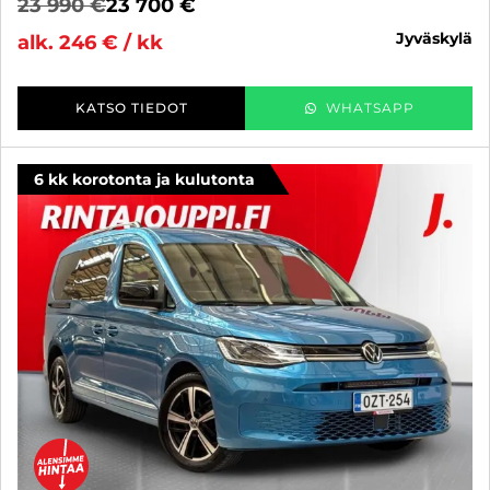
23 990 €
23 700 €
jyväskylä
alk. 246 € / kk
KATSO TIEDOT
WHATSAPP
6 kk korotonta ja kulutonta