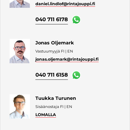
daniel.lindlof
@rintajouppi.fi
040 711 6178
Jonas Oljemark
Vastuumyyjä FI | EN
jonas.oljemark
@rintajouppi.fi
040 711 6158
Tuukka Turunen
Sisäänostaja FI | EN
LOMALLA