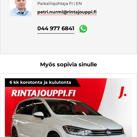
Paikallisjohtaja FI | EN
petri.nurmi
@rintajouppi.fi
044 977 6841
Myös sopivia sinulle
6 kk korotonta ja kulutonta