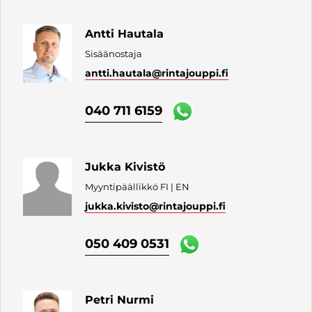
Antti Hautala
Sisäänostaja
antti.hautala
@rintajouppi.fi
040 711 6159
Jukka Kivistö
Myyntipäällikkö FI | EN
jukka.kivisto
@rintajouppi.fi
050 409 0531
Petri Nurmi