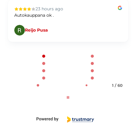
23 hours ago
Autokauppana ok .
Reijo Pusa
Page 1 of 60
1 / 60