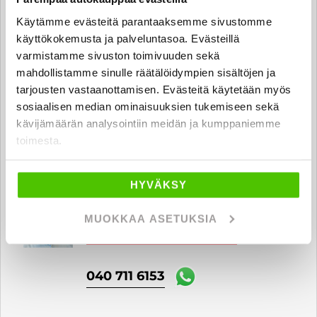
Käytämme evästeitä parantaaksemme sivustomme
käyttökokemusta ja palveluntasoa. Evästeillä
Sebastian Kontuniemi
varmistamme sivuston toimivuuden sekä
Automyyjä FI | SV | EN
mahdollistamme sinulle räätälöidympien sisältöjen ja
sebastian.kontuniemi
tarjousten vastaanottamisen. Evästeitä käytetään myös
@rintajouppi.fi
sosiaalisen median ominaisuuksien tukemiseen sekä
kävijämäärän analysointiin meidän ja kumppaniemme
040 711 6154
toimesta.
HYVÄKSY
Petrit Dumani
Automyyjä FI | EN | AL
MUOKKAA ASETUKSIA
petrit.dumani
@rintajouppi.fi
040 711 6153