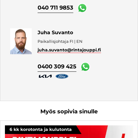
040 711 9853
Juha Suvanto
Paikallisjohtaja FI | EN
juha.suvanto
@rintajouppi.fi
0400 309 425
Myös sopivia sinulle
6 kk korotonta ja kulutonta