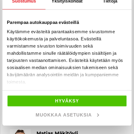
Suostumus
Yksityiskohdat
Tietoja
Sameli Ruokonen
Parempaa autokauppaa evästeillä
Automyyjä FI | EN
Käytämme evästeitä parantaaksemme sivustomme
sameli.ruokonen
@rintajouppi.fi
käyttökokemusta ja palveluntasoa. Evästeillä
varmistamme sivuston toimivuuden sekä
0400 309 430
mahdollistamme sinulle räätälöidympien sisältöjen ja
tarjousten vastaanottamisen. Evästeitä käytetään myös
sosiaalisen median ominaisuuksien tukemiseen sekä
kävijämäärän analysointiin meidän ja kumppaniemme
Teppo Rintala
toimesta.
Automyyjä FI | EN
teppo.rintala
@rintajouppi.fi
HYVÄKSY
040 751 2320
MUOKKAA ASETUKSIA
Matias Mäkitöyli