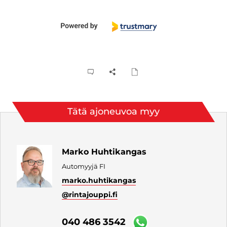
Tätä ajoneuvoa myy
Marko Huhtikangas
Automyyjä FI
marko.huhtikangas
@rintajouppi.fi
040 486 3542