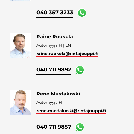
040 357 3233
Raine Ruokola
Automyyjä FI | EN
raine.ruokola
@rintajouppi.fi
040 711 9892
Rene Mustakoski
Automyyjä FI
rene.mustakoski
@rintajouppi.fi
040 711 9857