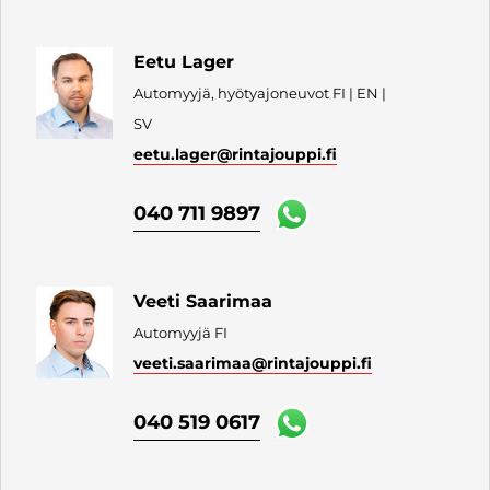
Eetu Lager
Automyyjä, hyötyajoneuvot FI | EN |
SV
eetu.lager
@rintajouppi.fi
040 711 9897
Veeti Saarimaa
Automyyjä FI
veeti.saarimaa
@rintajouppi.fi
040 519 0617