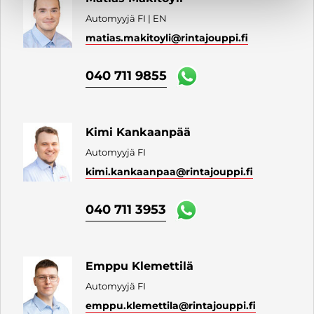
Automyyjä FI | EN
matias.makitoyli
@rintajouppi.fi
040 711 9855
Kimi Kankaanpää
Automyyjä FI
kimi.kankaanpaa
@rintajouppi.fi
040 711 3953
Emppu Klemettilä
Automyyjä FI
emppu.klemettila
@rintajouppi.fi