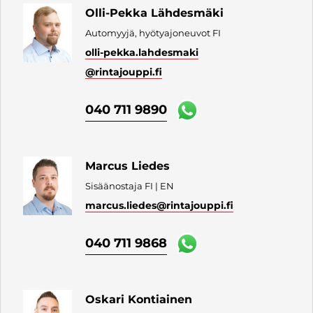
Olli-Pekka Lähdesmäki
Automyyjä, hyötyajoneuvot FI
olli-pekka.lahdesmaki
@rintajouppi.fi
040 711 9890
Marcus Liedes
Sisäänostaja FI | EN
marcus.liedes
@rintajouppi.fi
040 711 9868
Oskari Kontiainen