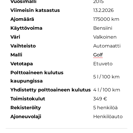
Vuosimalli
2015
Viimeisin katsastus
13.2.2026
Ajomäärä
175000 km
Käyttövoima
Bensiini
Väri
Valkoinen
Vaihteisto
Automaatti
Malli
Golf
Vetotapa
Etuveto
Polttoaineen kulutus
5 l / 100 km
kaupungissa
Yhdistetty polttoaineen kulutus
4 l / 100 km
Toimistokulut
349 €
Rekisteröity
5 henkilöä
Ajoneuvolaji
Henkilöauto