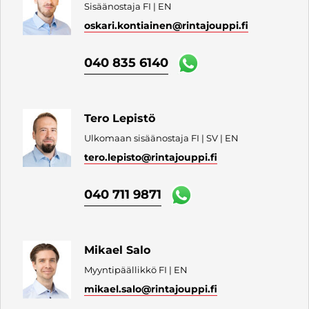
Sisäänostaja FI | EN
oskari.kontiainen
@rintajouppi.fi
040 835 6140
Tero Lepistö
Ulkomaan sisäänostaja FI | SV | EN
tero.lepisto
@rintajouppi.fi
040 711 9871
Mikael Salo
Myyntipäällikkö FI | EN
mikael.salo
@rintajouppi.fi