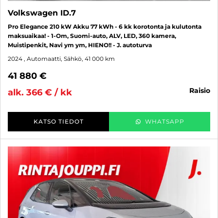
Volkswagen ID.7
Pro Elegance 210 kW Akku 77 kWh - 6 kk korotonta ja kulutonta
maksuaikaa! - 1-Om, Suomi-auto, ALV, LED, 360 kamera,
Muistipenkit, Navi ym ym, HIENO!! - J. autoturva
2024
, Automaatti, Sähkö, 41 000 km
41 880 €
raisio
alk. 366 € / kk
KATSO TIEDOT
WHATSAPP