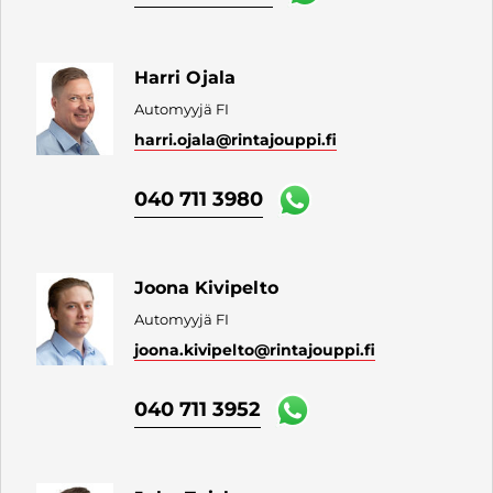
Harri Ojala
Automyyjä FI
harri.ojala
@rintajouppi.fi
040 711 3980
Joona Kivipelto
Automyyjä FI
joona.kivipelto
@rintajouppi.fi
040 711 3952