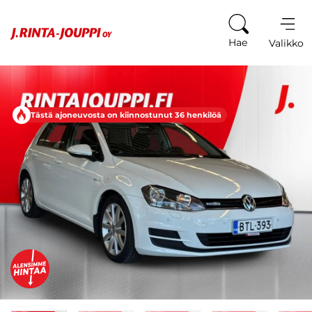
Siirry sisältöön
Hae
Valikko
Tästä ajoneuvosta on kiinnostunut 36 henkilöä