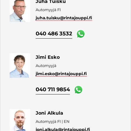
Juha Tuisku
Automyyjä FI
juha.tuisku
@rintajouppi.fi
040 486 3532
Jimi Esko
Automyyjä
jimi.esko
@rintajouppi.fi
040 711 9854
Joni Alkula
Automyyjä FI | EN
joni.alkula
@rintajouppi.fi