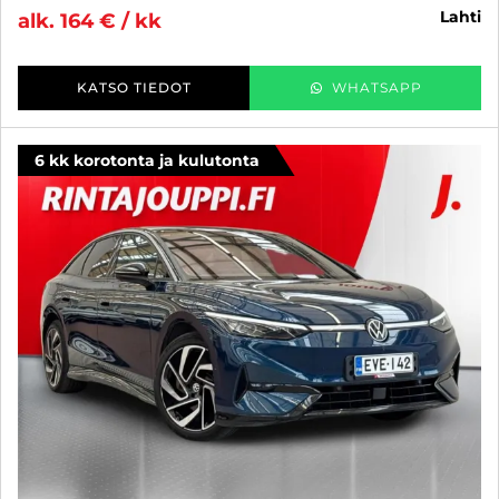
lahti
alk. 164 € / kk
KATSO TIEDOT
WHATSAPP
6 kk korotonta ja kulutonta