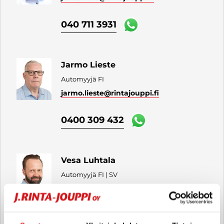
040 711 3931
Jarmo Lieste
Automyyjä FI
jarmo.lieste
@rintajouppi.fi
0400 309 432
Vesa Luhtala
Automyyjä FI | SV
vesa.luhtala
@rintajouppi.fi
040 486 3553