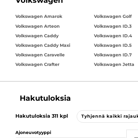
Volkswagen
Volkswagen Amarok
Volkswagen Golf
Volkswagen Arteon
Volkswagen ID.3
Volkswagen Caddy
Volkswagen ID.4
Volkswagen Caddy Maxi
Volkswagen ID.5
Volkswagen Caravelle
Volkswagen ID.7
Volkswagen Crafter
Volkswagen Jetta
Hakutuloksia
Hakutuloksia
311
kpl
Tyhjennä kaikki rajau
Ajoneuvotyyppi