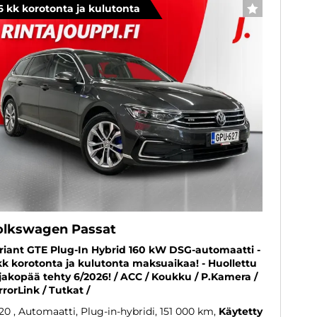
6 kk korotonta ja kulutonta
SUOSIKKI
olkswagen Passat
riant GTE Plug-In Hybrid 160 kW DSG-automaatti -
kk korotonta ja kulutonta maksuaikaa! - Huollettu
 jakopää tehty 6/2026! / ACC / Koukku / P.Kamera /
rrorLink / Tutkat /
20
, Automaatti, Plug-in-hybridi, 151 000 km
Käytetty