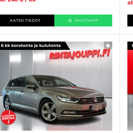
al
KATSO TIEDOT
WHATSAPP
6 kk korotonta ja kulutonta
SUOSIKKI