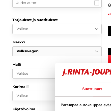
Uudet autot
8
a
Tarjoukset ja suositukset
Valitse
Merkki
Volkswagen
Malli
Valitse
Korimalli
Suostumus
Valitse
Parempaa autokauppaa eväst
Käyttövoima