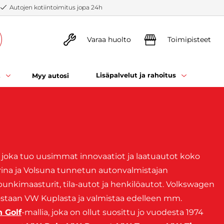
Autojen kotiintoimitus jopa 24h
Varaa huolto
Toimipisteet
t
Lisäpalvelut ja rahoitus
Myy autosi
joka tuo uusimmat innovaatiot ja laatuautot koko
rina ja Volsuna tunnetun autonvalmistajan
unkimaasturit, tila-autot ja henkilöautot. Volkswagen
ostaan VW Kuplasta ja valmistaa edelleen mm.
 Golf
-mallia, joka on ollut suosittu jo vuodesta 1974