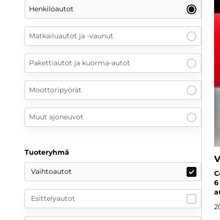
Henkilöautot
Matkailuautot ja -vaunut
Pakettiautot ja kuorma-autot
Moottoripyörät
Muut ajoneuvot
Tuoteryhmä
V
Vaihtoautot
C
6
a
Esittelyautot
2