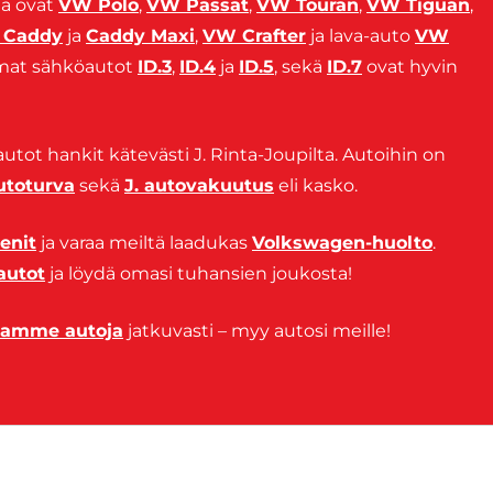
ja ovat
VW Polo
,
VW Passat
,
VW Touran
,
VW Tiguan
,
 Caddy
ja
Caddy Maxi
,
VW Crafter
ja lava-auto
VW
amat sähköautot
ID.3
,
ID.4
ja
ID.5
, sekä
ID.7
ovat hyvin
utot hankit kätevästi J. Rinta-Joupilta. Autoihin on
autoturva
sekä
J. autovakuutus
eli kasko.
enit
ja varaa meiltä laadukas
Volkswagen-huolto
.
autot
ja löydä omasi tuhansien joukosta!
tamme autoja
jatkuvasti – myy autosi meille!