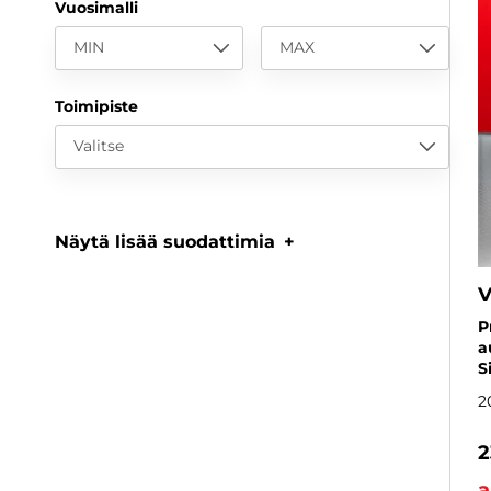
Vuosimalli
MIN
MAX
Toimipiste
Valitse
Näytä lisää suodattimia
V
P
a
S
2
2
a