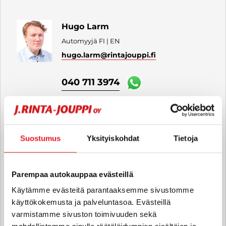
Hugo Larm
Automyyjä FI | EN
hugo.larm
@rintajouppi.fi
040 711 3974
Tiia Vahlman
Automyyjä FI
Suostumus
Yksityiskohdat
Tietoja
tiia.vahlman
@rintajouppi.fi
Parempaa autokauppaa evästeillä
040 711 3975
Käytämme evästeitä parantaaksemme sivustomme
käyttökokemusta ja palveluntasoa. Evästeillä
varmistamme sivuston toimivuuden sekä
Luca Giacoletto