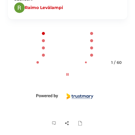
Raimo Levälampi
Page 1 of 60
1 / 60