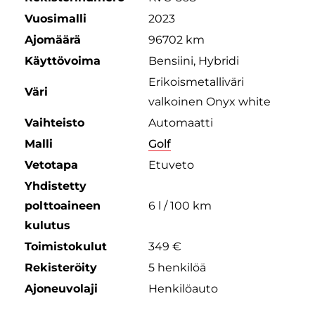
Vuosimalli
2023
Ajomäärä
96702 km
Käyttövoima
Bensiini, Hybridi
Erikoismetalliväri
Väri
valkoinen Onyx white
Vaihteisto
Automaatti
Malli
Golf
Vetotapa
Etuveto
Yhdistetty
polttoaineen
6 l / 100 km
kulutus
Toimistokulut
349 €
Rekisteröity
5 henkilöä
Ajoneuvolaji
Henkilöauto