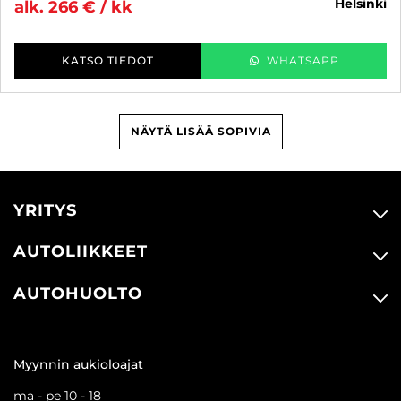
helsinki
alk. 266 € / kk
KATSO TIEDOT
WHATSAPP
NÄYTÄ LISÄÄ SOPIVIA
YRITYS
AUTOLIIKKEET
AUTOHUOLTO
Myynnin aukioloajat
ma - pe 10 - 18