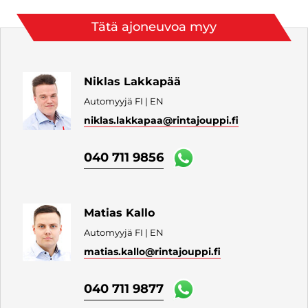
Tätä ajoneuvoa myy
Niklas Lakkapää
Automyyjä FI | EN
niklas.lakkapaa
@rintajouppi.fi
040 711 9856
Matias Kallo
Automyyjä FI | EN
matias.kallo
@rintajouppi.fi
040 711 9877