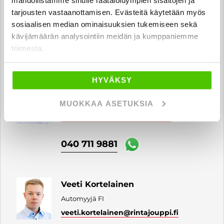
mahdollistamme sinulle räätälöidympien sisältöjen ja
Automyyjä FI | EN | SV | IT
tarjousten vastaanottamisen. Evästeitä käytetään myös
luca.giacoletto
@rintajouppi.fi
sosiaalisen median ominaisuuksien tukemiseen sekä
kävijämäärän analysointiin meidän ja kumppaniemme
040 711 9873
toimesta.
HYVÄKSY
Teemu Tulonen
Automyyjä FI | EN
MUOKKAA ASETUKSIA
teemu.tulonen
@rintajouppi.fi
040 711 9881
Veeti Kortelainen
Automyyjä FI
veeti.kortelainen
@rintajouppi.fi