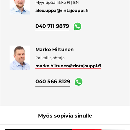
Myyntipäällikkö FI | EN
alex.uppa
@rintajouppi.fi
040 711 9879
Marko Hiltunen
Paikallisjohtaja
marko.hiltunen
@rintajouppi.fi
040 566 8129
Myös sopivia sinulle