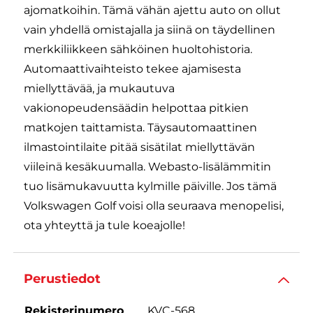
ajomatkoihin. Tämä vähän ajettu auto on ollut
vain yhdellä omistajalla ja siinä on täydellinen
merkkiliikkeen sähköinen huoltohistoria.
Automaattivaihteisto tekee ajamisesta
miellyttävää, ja mukautuva
vakionopeudensäädin helpottaa pitkien
matkojen taittamista. Täysautomaattinen
ilmastointilaite pitää sisätilat miellyttävän
viileinä kesäkuumalla. Webasto-lisälämmitin
tuo lisämukavuutta kylmille päiville. Jos tämä
Volkswagen Golf voisi olla seuraava menopelisi,
ota yhteyttä ja tule koeajolle!
Perustiedot
Rekisterinumero
KVC-568