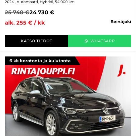
2024
, Automaatti, Hybridi, 54 000 km
25 740 €
24 730 €
seinäjoki
alk. 255 € / kk
KATSO TIEDOT
WHATSAPP
6 kk korotonta ja kulutonta