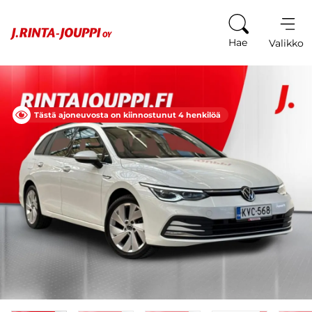
Siirry sisältöön
Hae
Valikko
Tästä ajoneuvosta on kiinnostunut 4 henkilöä