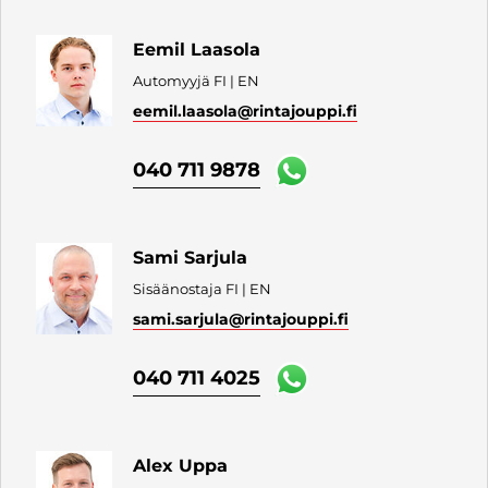
Eemil Laasola
Automyyjä FI | EN
eemil.laasola
@rintajouppi.fi
040 711 9878
Sami Sarjula
Sisäänostaja FI | EN
sami.sarjula
@rintajouppi.fi
040 711 4025
Alex Uppa