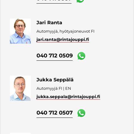
Jari Ranta
Automyyjä, hyötyajoneuvot FI
jari.ranta
@rintajouppi.fi
040 712 0509
Jukka Seppälä
Automyyjä FI | EN
jukka.seppala
@rintajouppi.fi
040 712 0507