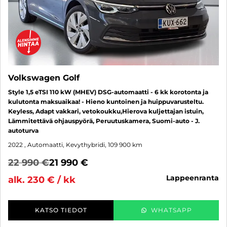
Volkswagen Golf
Style 1,5 eTSI 110 kW (MHEV) DSG-automaatti - 6 kk korotonta ja
kulutonta maksuaikaa! - Hieno kuntoinen ja huippuvarusteltu.
Keyless, Adapt vakkari, vetokoukku,Hierova kuljettajan istuin,
Lämmitettävä ohjauspyörä, Peruutuskamera, Suomi-auto - J.
autoturva
2022
, Automaatti, Kevythybridi, 109 900 km
22 990 €
21 990 €
lappeenranta
alk. 230 € / kk
KATSO TIEDOT
WHATSAPP