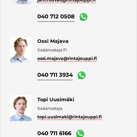
040 712 0508
Ossi Majava
Sisäänostaja FI
ossi.majava
@rintajouppi.fi
040 711 3934
Topi Uusimäki
Sisäänostaja
topi.uusimaki
@rintajouppi.fi
040 711 6166