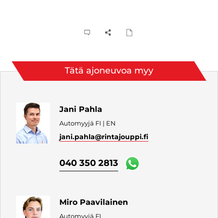
Tätä ajoneuvoa myy
Jani Pahla
Automyyjä FI | EN
jani.pahla
@rintajouppi.fi
040 350 2813
Miro Paavilainen
Automyyjä FI