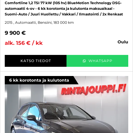
Comfortline 1,2 TSI 77 kW (105 hv) BlueMotion Technology DSG-
automaatti 4-ov - 6 kk korotonta ja kulutonta maksuaikaa! -
Suomi-Auto / Juuri Huollettu / Vakkari / Ilmastointi / 2x Renkaat
2015
, Automaatti, Bensiini, 183 000 km
9 900 €
oulu
alk. 156 € / kk
KATSO TIEDOT
WHATSAPP
6 kk korotonta ja kulutonta