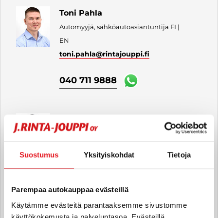
Toni Pahla
Automyyjä, sähköautoasiantuntija FI |
EN
toni.pahla
@rintajouppi.fi
040 711 9888
Emmi Hämäläinen
Automyyjä FI | EN
emmi.hamalainen
@rintajouppi.fi
Suostumus
Yksityiskohdat
Tietoja
040 711 3949
Parempaa autokauppaa evästeillä
Käytämme evästeitä parantaaksemme sivustomme
Ari Tauriala
käyttökokemusta ja palveluntasoa. Evästeillä