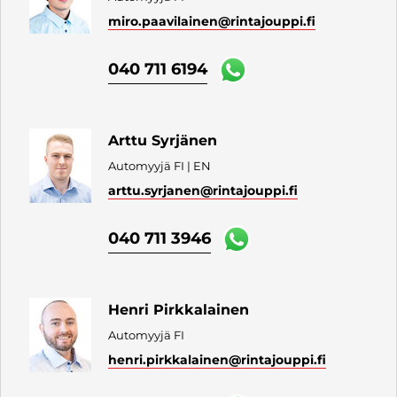
miro.paavilainen
@rintajouppi.fi
040 711 6194
Arttu Syrjänen
Automyyjä FI | EN
arttu.syrjanen
@rintajouppi.fi
040 711 3946
Henri Pirkkalainen
Automyyjä FI
henri.pirkkalainen
@rintajouppi.fi