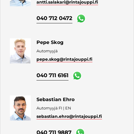
antti.salakari
@rintajouppi.fi
040 712 0472
Pepe Skog
Automyyjä
pepe.skog
@rintajouppi.fi
040 711 6161
Sebastian Ehro
Automyyjä FI | EN
sebastian.ehro
@rintajouppi.fi
040 711 9887