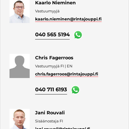
Kaarlo Nieminen
Vastuumyyjä
kaarlo.nieminen
@rintajouppi.fi
040 565 5194
Chris Fagerroos
Vastuumyyjä FI | EN
chris.fagerroos
@rintajouppi.fi
040 711 6193
Jani Rouvali
Sisäänostaja FI
jani.rouvali
@rintajouppi.fi