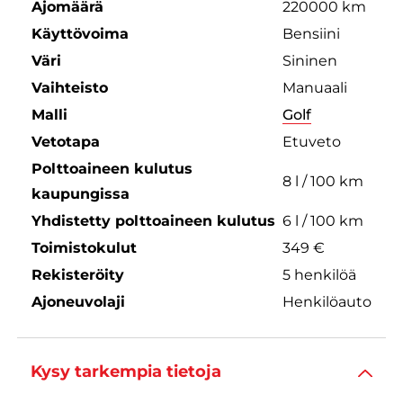
Ajomäärä
220000 km
Käyttövoima
Bensiini
Väri
Sininen
Vaihteisto
Manuaali
Malli
Golf
Vetotapa
Etuveto
Polttoaineen kulutus
8 l / 100 km
kaupungissa
Yhdistetty polttoaineen kulutus
6 l / 100 km
Toimistokulut
349 €
Rekisteröity
5 henkilöä
Ajoneuvolaji
Henkilöauto
Kysy tarkempia tietoja