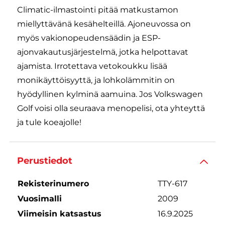
Climatic-ilmastointi pitää matkustamon
miellyttävänä kesähelteillä. Ajoneuvossa on
myös vakionopeudensäädin ja ESP-
ajonvakautusjärjestelmä, jotka helpottavat
ajamista. Irrotettava vetokoukku lisää
monikäyttöisyyttä, ja lohkolämmitin on
hyödyllinen kylminä aamuina. Jos Volkswagen
Golf voisi olla seuraava menopelisi, ota yhteyttä
ja tule koeajolle!
Perustiedot
Rekisterinumero
TTY-617
Vuosimalli
2009
Viimeisin katsastus
16.9.2025