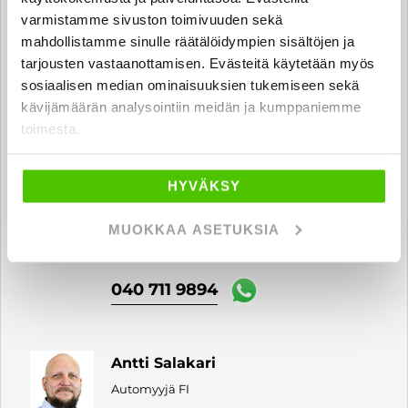
Automyyjä, hyötyajoneuvot FI
varmistamme sivuston toimivuuden sekä
ari.tauriala
@rintajouppi.fi
mahdollistamme sinulle räätälöidympien sisältöjen ja
tarjousten vastaanottamisen. Evästeitä käytetään myös
sosiaalisen median ominaisuuksien tukemiseen sekä
040 712 0496
kävijämäärän analysointiin meidän ja kumppaniemme
toimesta.
HYVÄKSY
Jani Vasilev
Automyyjä, hyötyajoneuvot FI | EN
MUOKKAA ASETUKSIA
jani.vasilev
@rintajouppi.fi
040 711 9894
Antti Salakari
Automyyjä FI