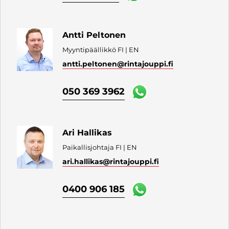
Antti Peltonen
Myyntipäällikkö FI | EN
antti.peltonen
@rintajouppi.fi
050 369 3962
Ari Hallikas
Paikallisjohtaja FI | EN
ari.hallikas
@rintajouppi.fi
0400 906 185