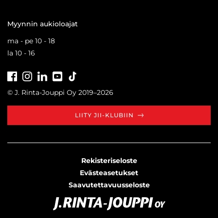
Myynnin aukioloajat
ma - pe 10 - 18
la 10 - 16
Facebook
Instagram
LinkedIn
Youtube
Tiktok
© J. Rinta-Jouppi Oy 2019–2026
LIITY JII-KLUBIIN
Rekisteriseloste
Evästeasetukset
Saavutettavuusseloste