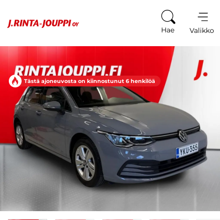
Siirry sisältöön
Hae
Valikko
Tästä ajoneuvosta on kiinnostunut 6 henkilöä