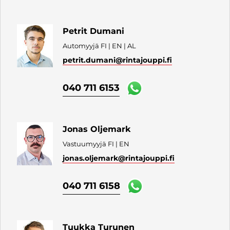
Petrit Dumani
Automyyjä FI | EN | AL
petrit.dumani
@rintajouppi.fi
040 711 6153
Jonas Oljemark
Vastuumyyjä FI | EN
jonas.oljemark
@rintajouppi.fi
040 711 6158
Tuukka Turunen