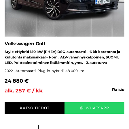
Volkswagen Golf
Style eHybrid 150 kW (PHEV) DSG-automaatti - 6 kk korotonta ja
kulutonta maksuaikaa! - 1-om., ALV-vähennyskelpoinen, SUOMI,
LED, Polttoainetoiminen lisälämmitin, yms. - J. autoturva
2022
, Automaatti, Plug-in-hybridi, 48 000 km
24 880 €
raisio
alk. 257 € / kk
KATSO TIEDOT
WHATSAPP