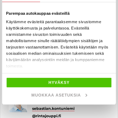
Automyyjä
leevi.paananen
@rintajouppi.fi
Parempaa autokauppaa evästeillä
040 711 6176
Käytämme evästeitä parantaaksemme sivustomme
käyttökokemusta ja palveluntasoa. Evästeillä
varmistamme sivuston toimivuuden sekä
mahdollistamme sinulle räätälöidympien sisältöjen ja
Milad Amiri
tarjousten vastaanottamisen. Evästeitä käytetään myös
Automyyjä
sosiaalisen median ominaisuuksien tukemiseen sekä
milad.amiri
@rintajouppi.fi
kävijämäärän analysointiin meidän ja kumppaniemme
toimesta.
040 711 6177
HYVÄKSY
Sebastian Kontuniemi
MUOKKAA ASETUKSIA
Automyyjä FI | SV | EN
sebastian.kontuniemi
@rintajouppi.fi