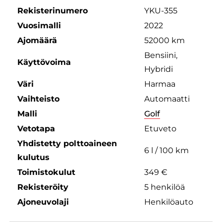
Rekisterinumero
YKU-355
Vuosimalli
2022
Ajomäärä
52000 km
Bensiini,
Käyttövoima
Hybridi
Väri
Harmaa
Vaihteisto
Automaatti
Malli
Golf
Vetotapa
Etuveto
Yhdistetty polttoaineen
6 l / 100 km
kulutus
Toimistokulut
349 €
Rekisteröity
5 henkilöä
Ajoneuvolaji
Henkilöauto