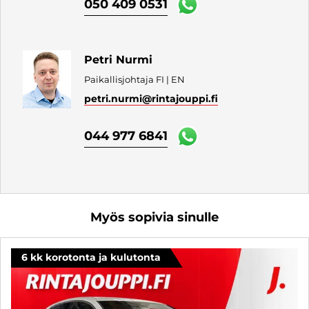
050 409 0531
Petri Nurmi
Paikallisjohtaja FI | EN
petri.nurmi
@rintajouppi.fi
044 977 6841
Myös sopivia sinulle
6 kk korotonta ja kulutonta