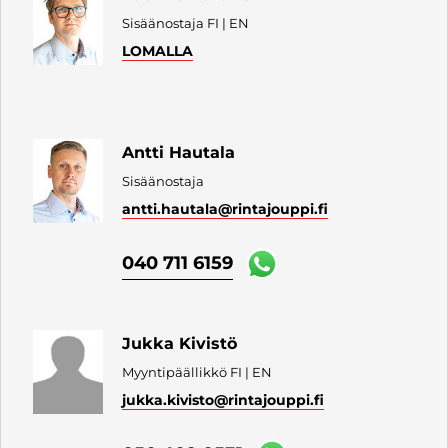
Sisäänostaja FI | EN
LOMALLA
Antti Hautala
Sisäänostaja
antti.hautala
@rintajouppi.fi
040 711 6159
Jukka Kivistö
Myyntipäällikkö FI | EN
jukka.kivisto
@rintajouppi.fi