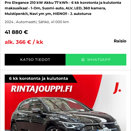
Pro Elegance 210 kW Akku 77 kWh - 6 kk korotonta ja kulutonta
maksuaikaa! - 1-Om, Suomi-auto, ALV, LED, 360 kamera,
Muistipenkit, Navi ym ym, HIENO!! - J. autoturva
2024
, Automaatti, Sähkö, 41 000 km
41 880 €
raisio
alk. 366 € / kk
KATSO TIEDOT
WHATSAPP
6 kk korotonta ja kulutonta