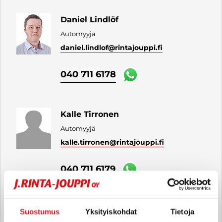
Daniel Lindlöf
Automyyjä
daniel.lindlof
@rintajouppi.fi
040 711 6178
Kalle Tirronen
Automyyjä
kalle.tirronen
@rintajouppi.fi
040 711 6179
Leevi Paananen
Suostumus
Yksityiskohdat
Tietoja