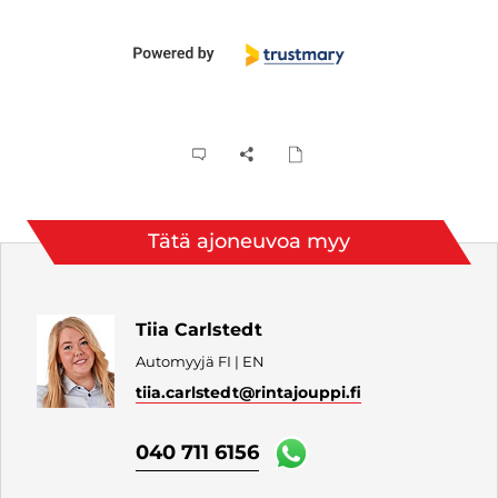
Tätä ajoneuvoa myy
Tiia Carlstedt
Automyyjä FI | EN
tiia.carlstedt
@rintajouppi.fi
040 711 6156