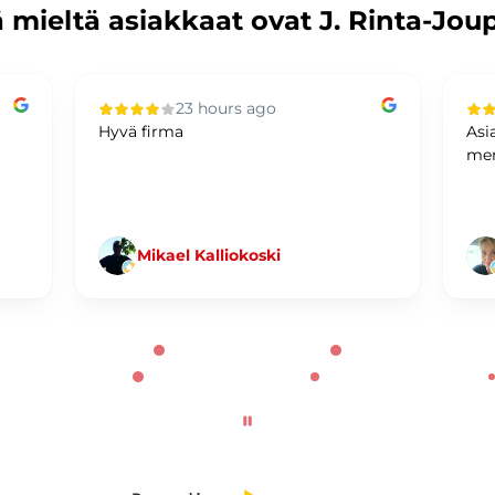
 mieltä asiakkaat ovat J. Rinta-Jou
23 hours ago
Hyvä firma
Asi
mer
Mikael Kalliokoski