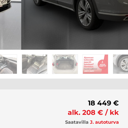
18 449 €
alk. 208 € / kk
Saatavilla
J. autoturva