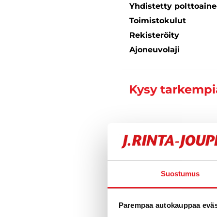
Yhdistetty polttoain
Toimistokulut
Rekisteröity
Ajoneuvolaji
Kysy tarkempia
Varustelu
Suostumus
Tekniset tiedo
Parempaa autokauppaa eväst