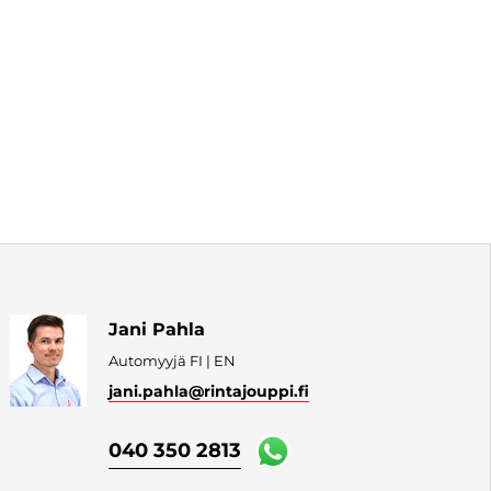
Jani Pahla
Automyyjä FI | EN
jani.pahla
@rintajouppi.fi
040 350 2813