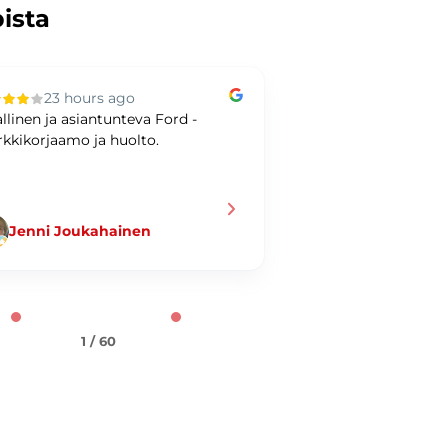
pista
23 hours ago
2 days ag
allinen ja asiantunteva Ford -
Bra bilaffär och bet
kkikorjaamo ja huolto.
SVENSKA!
Jenni Joukahainen
Ulf Hellman
1 / 60