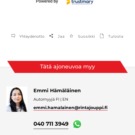
Yhteydenotto
Jaa
Suosikki
Tulosta
Tätä ajoneuvoa myy
Emmi Hämäläinen
Automyyjä FI | EN
emmi.hamalainen
@rintajouppi.fi
040 711 3949