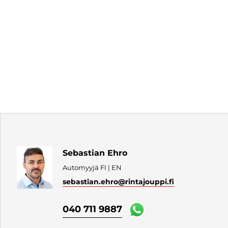
Sebastian Ehro
Automyyjä FI | EN
sebastian.ehro
@rintajouppi.fi
040 711 9887