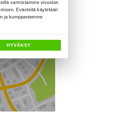
eillä varmistamme sivuston
amisen. Evästeitä käytetään
dän ja kumppaniemme
Ajo-ohjeet
HYVÄKSY