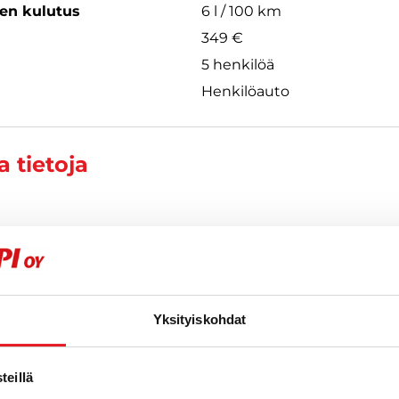
een kulutus
6 l / 100 km
349 €
5 henkilöä
Henkilöauto
 tietoja
Yksityiskohdat
t
eillä