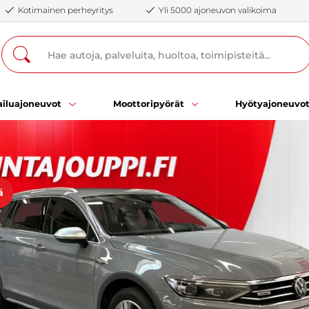
Kotimainen perheyritys
Yli 5000 ajoneuvon valikoima
iluajoneuvot
Moottoripyörät
Hyötyajoneuvo
ä