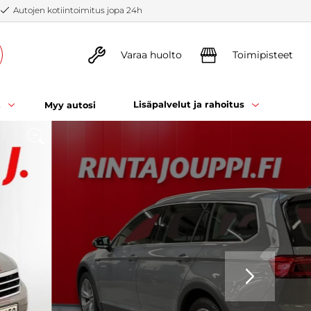
Autojen kotiintoimitus jopa 24h
Varaa huolto
Toimipisteet
t
Lisäpalvelut ja rahoitus
Myy autosi
SEURAAVA