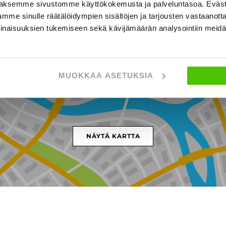
aksemme sivustomme käyttökokemusta ja palveluntasoa. Eväst
mme sinulle räätälöidympien sisältöjen ja tarjousten vastaanott
inaisuuksien tukemiseen sekä kävijämäärän analysointiin mei
amuruskontie 6, HELSINKI
MUOKKAA ASETUKSIA
NÄYTÄ KARTTA