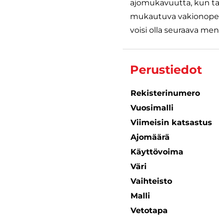
ajomukavuutta, kun ta
mukautuva vakionopeu
voisi olla seuraava meno
Perustiedot
Rekisterinumero
Vuosimalli
Viimeisin katsastus
Ajomäärä
Käyttövoima
Väri
Vaihteisto
Malli
Vetotapa