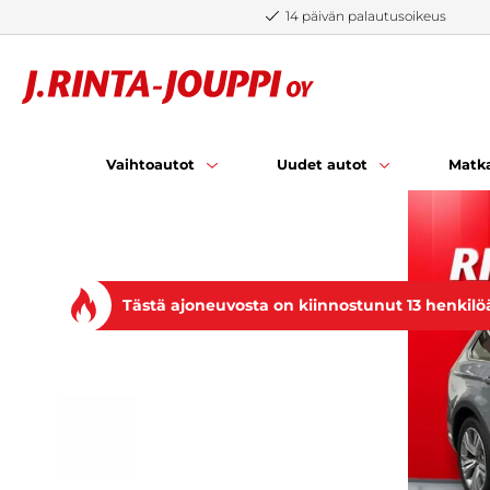
Siirry sisältöön
14 päivän palautusoikeus
Vaihtoautot
Uudet autot
Matka
Tästä ajoneuvosta on kiinnostunut 13 henkilö
EDELLINEN