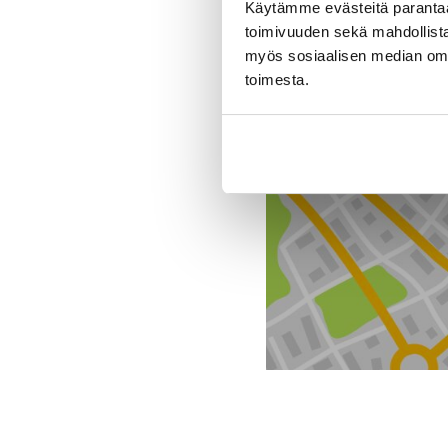
Käytämme evästeitä paranta
toimivuuden sekä mahdollista
myös sosiaalisen median om
Toimipiste
toimesta.
J. Rinta-Jouppi Oy, A