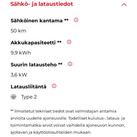
Sähkö- ja lataustiedot
Sähköinen kantama **
50 km
Akkukapasiteetti **
9,9 kWh
Suurin latausteho **
3,6 kW
Latausliitäntä
Type 2
** Ilmoitetut tekniset tiedot ovat valmistajan antamia
arvioita uudelle ajoneuvolle. Todelliset kulutus-, lataus- ja
toimintamatka-arvot voivat vaihdella ajoneuvon kunnon,
ajotavan ja käyttöolosuhteiden mukaan.