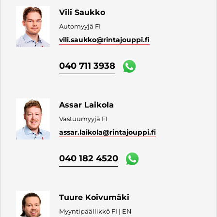
Vili Saukko
Automyyjä FI
vili.saukko
@rintajouppi.fi
040 711 3938
Assar Laikola
Vastuumyyjä FI
assar.laikola
@rintajouppi.fi
040 182 4520
Tuure Koivumäki
Myyntipäällikkö FI | EN