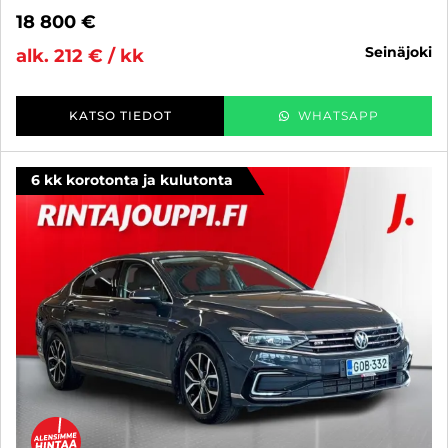
18 800 €
seinäjoki
alk. 212 € / kk
KATSO TIEDOT
WHATSAPP
6 kk korotonta ja kulutonta