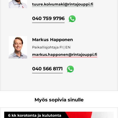
tuure.koivumaki
@rintajouppi.fi
040 759 9796
Markus Happonen
Paikallisjohtaja FI | EN
markus.happonen
@rintajouppi.fi
040 566 8171
Myös sopivia sinulle
6 kk korotonta ja kulutonta