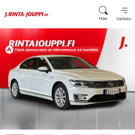
Siirry sisältöön
Hae
Valikko
Tästä ajoneuvosta on kiinnostunut 44 henkilöä