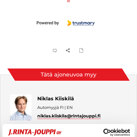
Tätä ajoneuvoa myy
Niklas Kiiskilä
Automyyjä FI | EN
niklas.kiiskila
@rintajouppi.fi
040 711 9832