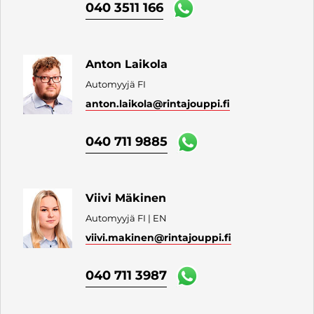
040 3511 166
Anton Laikola
Automyyjä FI
anton.laikola
@rintajouppi.fi
040 711 9885
Viivi Mäkinen
Automyyjä FI | EN
viivi.makinen
@rintajouppi.fi
040 711 3987