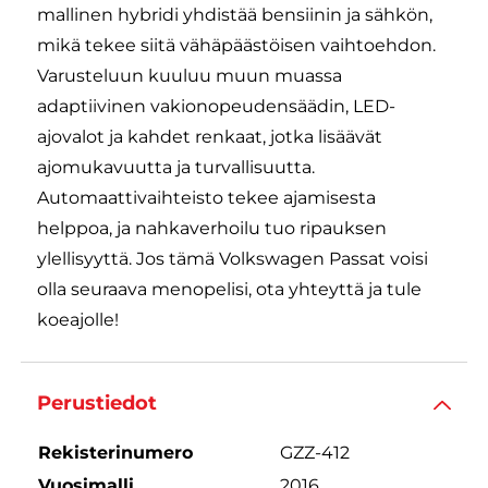
mallinen hybridi yhdistää bensiinin ja sähkön,
mikä tekee siitä vähäpäästöisen vaihtoehdon.
Varusteluun kuuluu muun muassa
adaptiivinen vakionopeudensäädin, LED-
ajovalot ja kahdet renkaat, jotka lisäävät
ajomukavuutta ja turvallisuutta.
Automaattivaihteisto tekee ajamisesta
helppoa, ja nahkaverhoilu tuo ripauksen
ylellisyyttä. Jos tämä Volkswagen Passat voisi
olla seuraava menopelisi, ota yhteyttä ja tule
koeajolle!
Perustiedot
Rekisterinumero
GZZ-412
Vuosimalli
2016