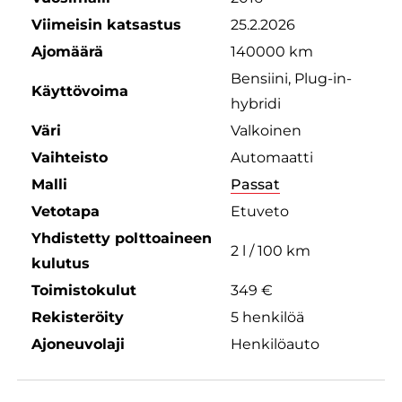
Viimeisin katsastus
25.2.2026
Ajomäärä
140000 km
Bensiini, Plug-in-
Käyttövoima
hybridi
Väri
Valkoinen
Vaihteisto
Automaatti
Malli
Passat
Vetotapa
Etuveto
Yhdistetty polttoaineen
2 l / 100 km
kulutus
Toimistokulut
349 €
Rekisteröity
5 henkilöä
Ajoneuvolaji
Henkilöauto