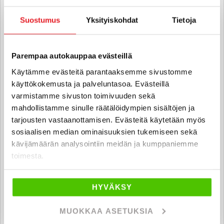
Suostumus
Yksityiskohdat
Tietoja
Fanny Särkinen
Automyyjä FI | EN
Parempaa autokauppaa evästeillä
fanny.sarkinen
@rintajouppi.fi
Käytämme evästeitä parantaaksemme sivustomme
käyttökokemusta ja palveluntasoa. Evästeillä
040 711 4019
varmistamme sivuston toimivuuden sekä
mahdollistamme sinulle räätälöidympien sisältöjen ja
tarjousten vastaanottamisen. Evästeitä käytetään myös
Aaro Härkki
sosiaalisen median ominaisuuksien tukemiseen sekä
Automyyjä FI
kävijämäärän analysointiin meidän ja kumppaniemme
toimesta.
aaro.harkki
@rintajouppi.fi
040 711 3986
HYVÄKSY
MUOKKAA ASETUKSIA
Roope Kahlos