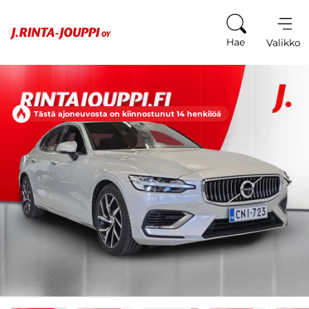
Siirry sisältöön
Hae
Valikko
Tästä ajoneuvosta on kiinnostunut 14 henkilöä