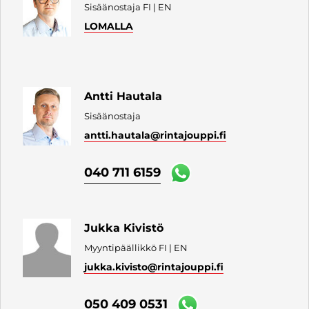
Sisäänostaja FI | EN
LOMALLA
Antti Hautala
Sisäänostaja
antti.hautala
@rintajouppi.fi
040 711 6159
Jukka Kivistö
Myyntipäällikkö FI | EN
jukka.kivisto
@rintajouppi.fi
050 409 0531