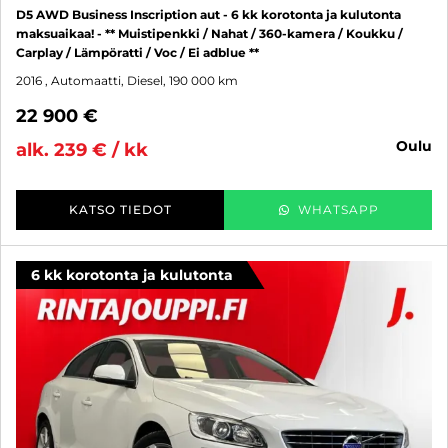
D5 AWD Business Inscription aut - 6 kk korotonta ja kulutonta
maksuaikaa! - ** Muistipenkki / Nahat / 360-kamera / Koukku /
Carplay / Lämpöratti / Voc / Ei adblue **
2016
, Automaatti, Diesel, 190 000 km
22 900 €
oulu
alk. 239 € / kk
KATSO TIEDOT
WHATSAPP
6 kk korotonta ja kulutonta