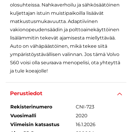
olosuhteissa. Nahkaverhoilu ja sähkösäätöinen
kuljettajan istuin muistipaikoilla lisäävät
matkustusmukavuutta. Adaptiivinen
vakionopeudensäädin ja polttoainekäyttöinen
lisälämmitin tekevät ajamisesta miellyttävää.
Auto on vähäpäästöinen, mikä tekee siitä
ympäristöystävällisen valinnan. Jos tämä Volvo
S60 voisi olla seuraava menopelisi, ota yhteyttä
ja tule koeajolle!
Perustiedot
Rekisterinumero
CNI-723
Vuosimalli
2020
Viimeisin katsastus
16.1.2026