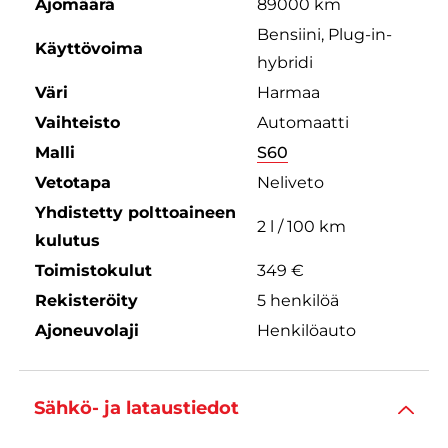
Ajomäärä
89000 km
Bensiini, Plug-in-
Käyttövoima
hybridi
Väri
Harmaa
Vaihteisto
Automaatti
Malli
S60
Vetotapa
Neliveto
Yhdistetty polttoaineen
2 l / 100 km
kulutus
Toimistokulut
349 €
Rekisteröity
5 henkilöä
Ajoneuvolaji
Henkilöauto
Sähkö- ja lataustiedot