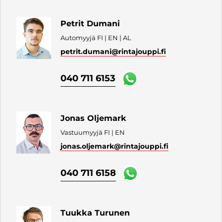
Petrit Dumani
Automyyjä FI | EN | AL
petrit.dumani
@rintajouppi.fi
040 711 6153
Jonas Oljemark
Vastuumyyjä FI | EN
jonas.oljemark
@rintajouppi.fi
040 711 6158
Tuukka Turunen