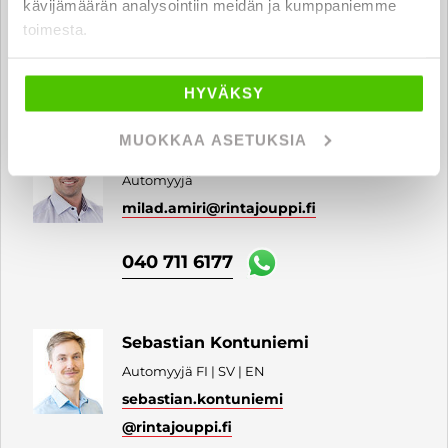
kävijämäärän analysointiin meidän ja kumppaniemme
leevi.paananen
@rintajouppi.fi
toimesta.
040 711 6176
HYVÄKSY
MUOKKAA ASETUKSIA
Milad Amiri
Automyyjä
milad.amiri
@rintajouppi.fi
040 711 6177
Sebastian Kontuniemi
Automyyjä FI | SV | EN
sebastian.kontuniemi
@rintajouppi.fi