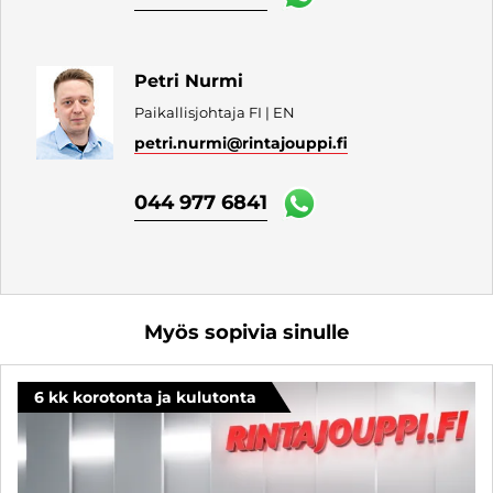
Petri Nurmi
Paikallisjohtaja FI | EN
petri.nurmi
@rintajouppi.fi
044 977 6841
Myös sopivia sinulle
6 kk korotonta ja kulutonta