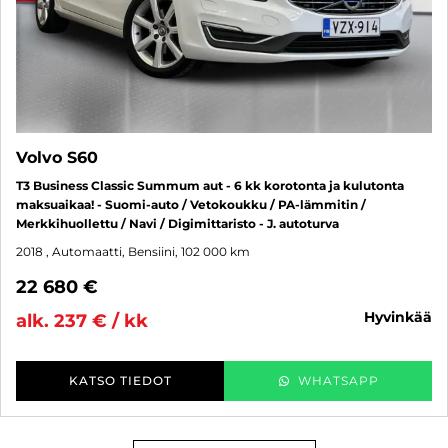
Volvo S60
T3 Business Classic Summum aut - 6 kk korotonta ja kulutonta
maksuaikaa! - Suomi-auto / Vetokoukku / PA-lämmitin /
Merkkihuollettu / Navi / Digimittaristo - J. autoturva
2018
, Automaatti, Bensiini, 102 000 km
22 680 €
hyvinkää
alk. 237 € / kk
KATSO TIEDOT
WHATSAPP