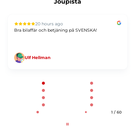
Joupista
20 hours ago
Bra bilaffär och betjäning på SVENSKA!
Ulf Hellman
Page 1 of 60
1 / 60