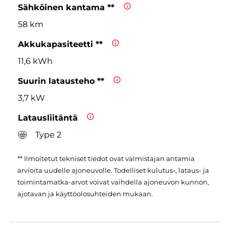
Sähköinen kantama **
58 km
Akkukapasiteetti **
11,6 kWh
Suurin latausteho **
3,7 kW
Latausliitäntä
Type 2
** Ilmoitetut tekniset tiedot ovat valmistajan antamia
arvioita uudelle ajoneuvolle. Todelliset kulutus-, lataus- ja
toimintamatka-arvot voivat vaihdella ajoneuvon kunnon,
ajotavan ja käyttöolosuhteiden mukaan.