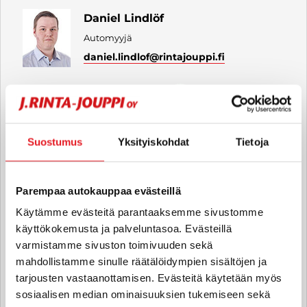
Daniel Lindlöf
Automyyjä
daniel.lindlof
@rintajouppi.fi
040 711 6178
Suostumus
Yksityiskohdat
Tietoja
Kalle Tirronen
Automyyjä
kalle.tirronen
@rintajouppi.fi
Parempaa autokauppaa evästeillä
Käytämme evästeitä parantaaksemme sivustomme
040 711 6179
käyttökokemusta ja palveluntasoa. Evästeillä
varmistamme sivuston toimivuuden sekä
mahdollistamme sinulle räätälöidympien sisältöjen ja
tarjousten vastaanottamisen. Evästeitä käytetään myös
Leevi Paananen
sosiaalisen median ominaisuuksien tukemiseen sekä
Automyyjä