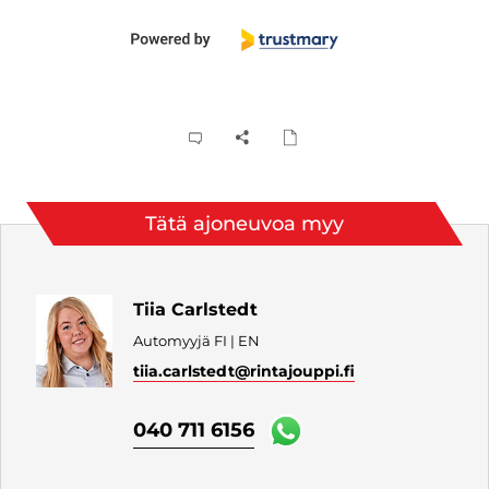
Tätä ajoneuvoa myy
Tiia Carlstedt
Automyyjä FI | EN
tiia.carlstedt
@rintajouppi.fi
040 711 6156