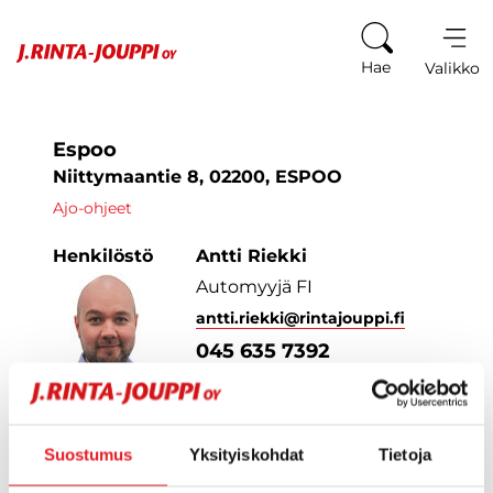
Siirry sisältöön
Hae
Valikko
Espoo
Niittymaantie 8, 02200, ESPOO
Ajo-ohjeet
Henkilöstö
Antti Riekki
Automyyjä FI
antti.riekki
@rintajouppi.fi
045 635 7392
Suostumus
Yksityiskohdat
Tietoja
KATSO TOIMIPISTE JA YHTEYSTIEDOT