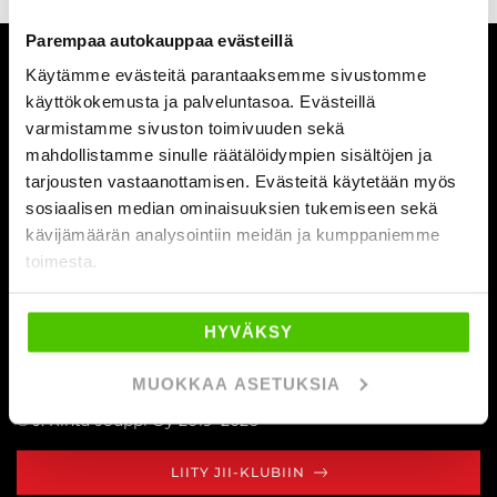
Parempaa autokauppaa evästeillä
YRITYS
Käytämme evästeitä parantaaksemme sivustomme
käyttökokemusta ja palveluntasoa. Evästeillä
AUTOLIIKKEET
varmistamme sivuston toimivuuden sekä
mahdollistamme sinulle räätälöidympien sisältöjen ja
AUTOHUOLTO
tarjousten vastaanottamisen. Evästeitä käytetään myös
sosiaalisen median ominaisuuksien tukemiseen sekä
kävijämäärän analysointiin meidän ja kumppaniemme
toimesta.
Myynnin aukioloajat
ma - pe 10 - 18
la 10 - 16
HYVÄKSY
Facebook
Instagram
LinkedIn
Youtube
Tiktok
MUOKKAA ASETUKSIA
© J. Rinta-Jouppi Oy 2019–2026
LIITY JII-KLUBIIN