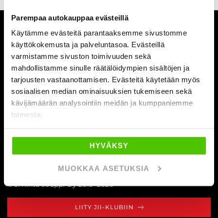
Parempaa autokauppaa evästeillä
YRITYS
Käytämme evästeitä parantaaksemme sivustomme
käyttökokemusta ja palveluntasoa. Evästeillä
AUTOLIIKKEET
varmistamme sivuston toimivuuden sekä
mahdollistamme sinulle räätälöidympien sisältöjen ja
AUTOHUOLTO
tarjousten vastaanottamisen. Evästeitä käytetään myös
sosiaalisen median ominaisuuksien tukemiseen sekä
kävijämäärän analysointiin meidän ja kumppaniemme
toimesta.
Myynnin aukioloajat
ma - pe 10 - 18
la 10 - 16
HYVÄKSY
Facebook
Instagram
LinkedIn
Youtube
Tiktok
MUOKKAA ASETUKSIA
© J. Rinta-Jouppi Oy 2019–2026
LIITY JII-KLUBIIN