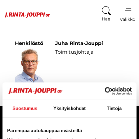
Siirry sisältöön
Hae
Valikko
Henkilöstö
Juha Rinta-Jouppi
Toimitusjohtaja
Suostumus
Yksityiskohdat
Tietoja
YRITYS
Parempaa autokauppaa evästeillä
AUTOLIIKKEET