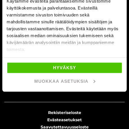
Käytämme evästeitä parantaaksemme sivustomme
käyttökokemusta ja palveluntasoa. Evästeillä
AUTOHUOLTO
varmistamme sivuston toimivuuden sekä
mahdollistamme sinulle räätälöidympien sisältöjen ja
tarjousten vastaanottamisen. Evästeitä käytetään myös
Myynnin aukioloajat
sosiaalisen median ominaisuuksien tukemiseen sekä
ma - pe 10 - 18
kävijämäärän analysointiin meidän ja kumppaniemme
la 10 - 16
toimesta.
Facebook
Instagram
LinkedIn
Youtube
Tiktok
HYVÄKSY
© J. Rinta-Jouppi Oy 2019–2026
MUOKKAA ASETUKSIA
LIITY JII-KLUBIIN
Rekisteriseloste
Evästeasetukset
Saavutettavuusseloste