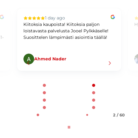
1 day ago
Kiitoksia kaupoista! Kiitoksia paljon
H
loistavasta palvelusta Jooel Pylkkäselle!
1-
Suosittelen lämpimästi asiointia täällä!
Ahmed Nader
Page 2 of 60
2 / 60