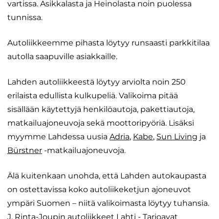
vartissa. Asikkalasta ja Heinolasta noin puolessa
tunnissa.
Autoliikkeemme pihasta löytyy runsaasti parkkitilaa
autolla saapuville asiakkaille.
Lahden autoliikkeestä löytyy arviolta noin 250
erilaista edullista kulkupeliä. Valikoima pitää
sisällään käytettyjä henkilöautoja, pakettiautoja,
matkailuajoneuvoja sekä moottoripyöriä. Lisäksi
myymme Lahdessa uusia
Adria
,
Kabe
,
Sun Living
ja
Bürstner
-matkailuajoneuvoja.
Älä kuitenkaan unohda, että Lahden autokaupasta
on ostettavissa koko autoliikeketjun ajoneuvot
ympäri Suomen – niitä valikoimasta löytyy tuhansia.
J. Rinta-Joupin autoliikkeet Lahti - Tarjoavat