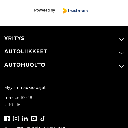
YRITYS
AUTOLIIKKEET
AUTOHUOLTO
Myynnin aukioloajat
ma - pe 10 - 18
la 10 - 16
Facebook
Instagram
LinkedIn
Youtube
Tiktok
© J. Rinta-Jouppi Oy 2019–2026