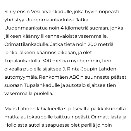
Siirry ensin Vesijärvenkadulle, joka hyvin nopeasti
yhdistyy Uudenmaankaduksi. Jatka
Uudenmaankatua noin 4 kilometriä suoraan, jonka
jälkeen käänny liikennevaloista vasemmalle,
Orimattilankadulle. Jatka tietä noin 200 metriä,
jonka jälkeen käännös oikeaan, ja olet
Tupalankadulla. 300 metriä myöhemmin, tien
oikealla puolella sijaitsee J. Rinta-Joupin Lahden
automyymälä. Renkomäen ABC:n suunnasta pääset
suoraan Tupalankadulle ja autotalo sijaitsee tien
vasemmalla puolella.
Myös Lahden lähialueella sijaitsevilta paikkakunnilta
matka autokaupoille taittuu ripeästi. Orimattilasta ja
Hollolasta autolla saapuessa olet perillä jo noin