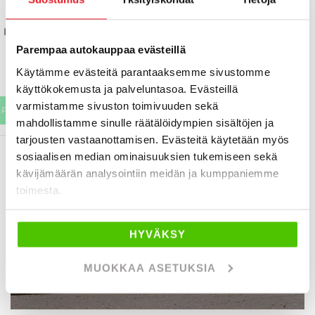
14 280 €
13 980 €
49 9
lahti
alk. 165 € / kk
lahti
alk. 
Parempaa autokauppaa evästeillä
Käytämme evästeitä parantaaksemme sivustomme
käyttökokemusta ja palveluntasoa. Evästeillä
varmistamme sivuston toimivuuden sekä
APP
KATSO TIEDOT
WHATSAPP
KAT
mahdollistamme sinulle räätälöidympien sisältöjen ja
tarjousten vastaanottamisen. Evästeitä käytetään myös
sosiaalisen median ominaisuuksien tukemiseen sekä
KATSO KAIKKI KATSOTUIMMAT
kävijämäärän analysointiin meidän ja kumppaniemme
toimesta.
HYVÄKSY
MUOKKAA ASETUKSIA