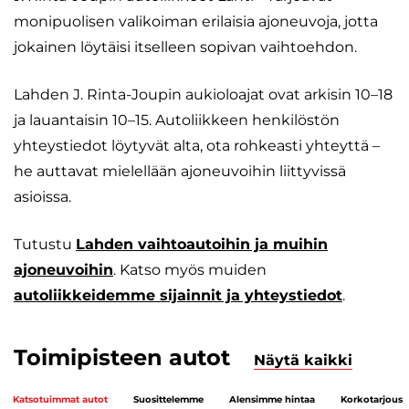
monipuolisen valikoiman erilaisia ajoneuvoja, jotta
jokainen löytäisi itselleen sopivan vaihtoehdon.
Lahden J. Rinta-Joupin aukioloajat ovat arkisin 10–18
ja lauantaisin 10–15. Autoliikkeen henkilöstön
yhteystiedot löytyvät alta, ota rohkeasti yhteyttä –
he auttavat mielellään ajoneuvoihin liittyvissä
asioissa.
Tutustu
Lahden vaihtoautoihin ja muihin
ajoneuvoihin
. Katso myös muiden
autoliikkeidemme sijainnit ja yhteystiedot
.
Toimipisteen autot
Näytä kaikki
Katsotuimmat autot
Suosittelemme
Alensimme hintaa
Korkotarjous