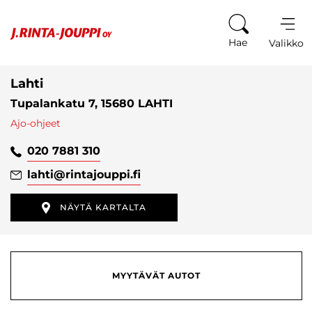
Siirry sisältöön
Hae
Valikko
Lahti
Tupalankatu 7, 15680 LAHTI
Ajo-ohjeet
020 7881 310
lahti
@rintajouppi.fi
NÄYTÄ KARTALTA
MYYTÄVÄT AUTOT