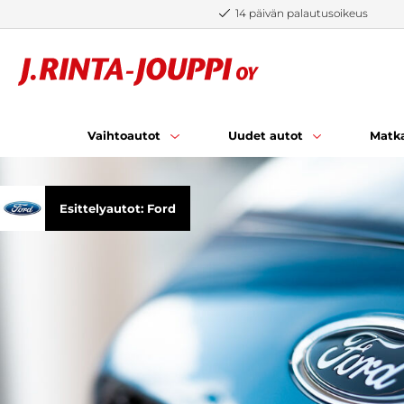
Siirry sisältöön
14 päivän palautusoikeus
Vaihtoautot
Uudet autot
Matka
Esittelyautot: Ford