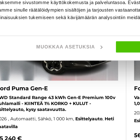
aksemme sivustomme käyttökokemusta ja palveluntasoa. Eväst
mme sinulle räätälöidympien sisältöjen ja tarjousten vastaanott
inaisuuksien tukemiseen sekä kävijämäärän analysointiin mei
MUOKKAA ASETUKSIA
ord Puma Gen-E
F
WD Standard Range 43 kWh Gen-E Premium 100v
Va
uhlamalli - KIINTEÄ 1% KORKO + KULUT -
1,
sittelyauto, kysy saatavuutta.
20
026
, Automaatti, Sähkö, 1 000 km
Esittelyauto
Heti
Es
aatavilla
5
5 240 €