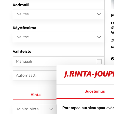
Korimalli
Valitse
F
D
Käyttövoima
4
W
Valitse
2
s
Vaihteisto
6
Manuaali
a
Automaatti
Suostumus
Hinta
KK-erä
Parempaa autokauppaa eväst
Minimihinta
Maksimihinta