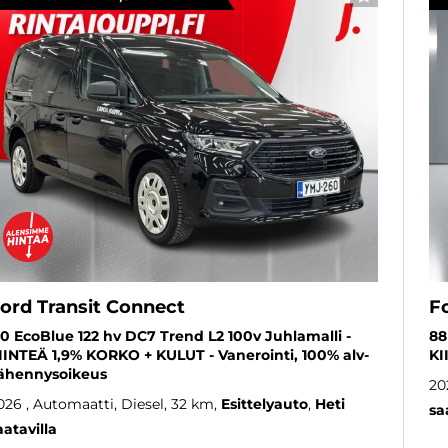
SUOSIKKI
ord Transit Connect
F
.0 EcoBlue 122 hv DC7 Trend L2 100v Juhlamalli -
88
IINTEÄ 1,9% KORKO + KULUT - Vanerointi, 100% alv-
KI
ähennysoikeus
20
026
, Automaatti, Diesel, 32 km
Esittelyauto
Heti
sa
aatavilla