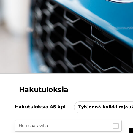
Hakutuloksia
Hakutuloksia
45
kpl
Tyhjennä kaikki rajau
Heti saatavilla