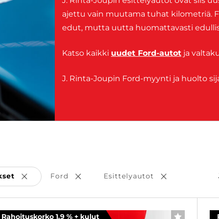
J. Rinta-Joupin esittelyautot ovat siis uus
ajettu vain muutama tuhat kilometriä. F
edut, mutta uutta huomattavasti edull
Katso kaikki
uudet Ford-autot
ja valtak
J. Rinta-Joupin Ford-myynti ja huolto si
kset
Ford
Esittelyautot
Poista valinta
Poista valinta
Poista valinta
Rahoituskorko 1,9 % + kulut