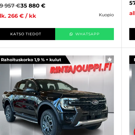
5
9 957 €
35 880 €
al
kuopio
lk. 266 € / kk
KATSO TIEDOT
WHATSAPP
Rahoituskorko 1,9 % + kulut
SUOSIKKI