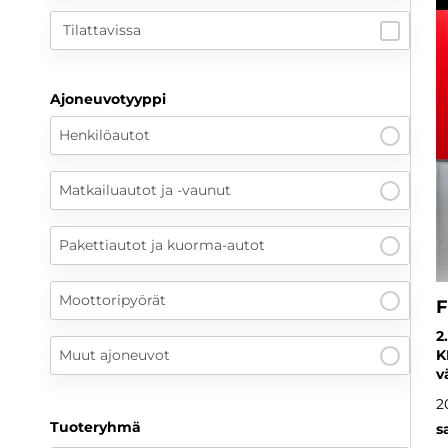
Tilattavissa
Ajoneuvotyyppi
Henkilöautot
Matkailuautot ja -vaunut
Pakettiautot ja kuorma-autot
Moottoripyörät
F
2
Muut ajoneuvot
K
v
2
Tuoteryhmä
s