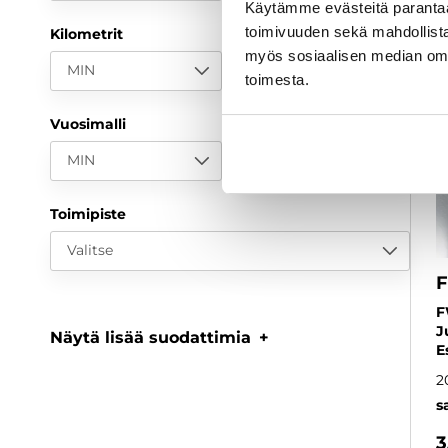
Käytämme evästeitä paranta
toimivuuden sekä mahdollista
Kilometrit
myös sosiaalisen median om
MIN
MAX
toimesta.
Vuosimalli
MIN
MAX
Toimipiste
Valitse
F
F
J
Näytä lisää suodattimia
E
2
s
3