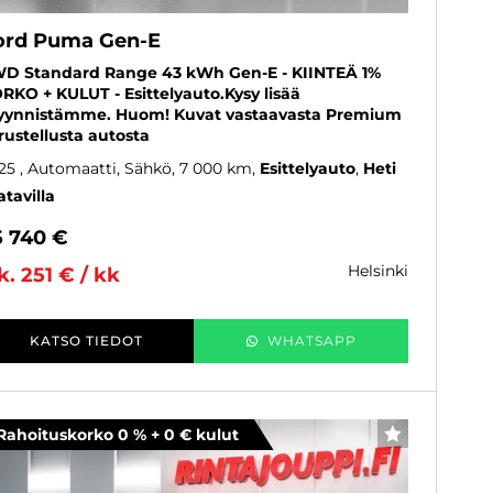
ord Puma Gen-E
D Standard Range 43 kWh Gen-E - KIINTEÄ 1%
RKO + KULUT - Esittelyauto.Kysy lisää
ynnistämme. Huom! Kuvat vastaavasta Premium
rustellusta autosta
25
, Automaatti, Sähkö, 7 000 km
Esittelyauto
Heti
atavilla
5 740 €
helsinki
k. 251 € / kk
KATSO TIEDOT
WHATSAPP
Rahoituskorko 0 % + 0 € kulut
SUOSIKKI