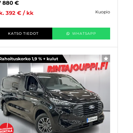
7 880 €
kuopio
k. 392 € / kk
KATSO TIEDOT
WHATSAPP
Rahoituskorko 1,9 % + kulut
SUOSIKKI