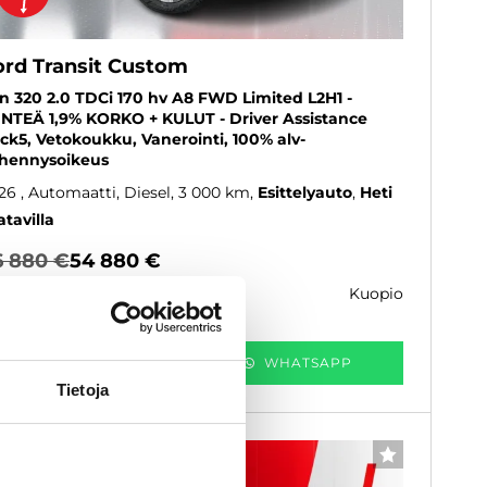
ord Transit Custom
n 320 2.0 TDCi 170 hv A8 FWD Limited L2H1 -
INTEÄ 1,9% KORKO + KULUT - Driver Assistance
ck5, Vetokoukku, Vanerointi, 100% alv-
hennysoikeus
26
, Automaatti, Diesel, 3 000 km
Esittelyauto
Heti
atavilla
6 880 €
54 880 €
kuopio
k. 395 € / kk
KATSO TIEDOT
WHATSAPP
Tietoja
Rahoituskorko 1 % + kulut
SUOSIKKI