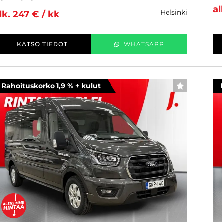
al
helsinki
lk. 247 € / kk
KATSO TIEDOT
WHATSAPP
Rahoituskorko 1,9 % + kulut
SUOSIKKI