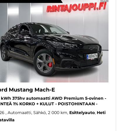
SUOSIKKI
ord Mustang Mach-E
 kWh 375hv automaatti AWD Premium 5-ovinen -
INTEÄ 1% KORKO + KULUT - POISTOHINTAAN -
26
, Automaatti, Sähkö, 2 000 km
Esittelyauto
Heti
atavilla