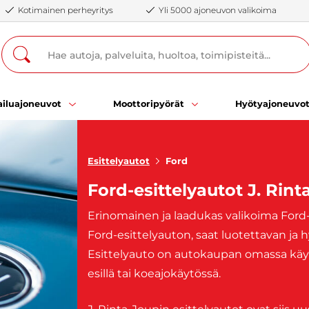
Kotimainen perheyritys
Yli 5000 ajoneuvon valikoima
iluajoneuvot
Moottoripyörät
Hyötyajoneuvo
Esittelyautot
Ford
Ford-esittelyautot J. Rint
Erinomainen ja laadukas valikoima Ford-e
Ford-esittelyauton, saat luotettavan ja h
Esittelyauto on autokaupan omassa käytöss
esillä tai koeajokäytössä.