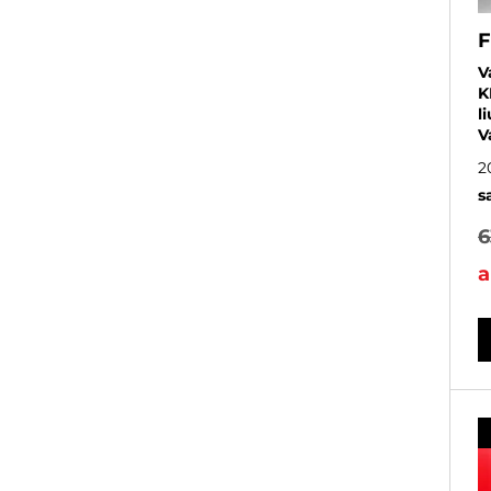
F
V
K
l
V
2
s
6
a