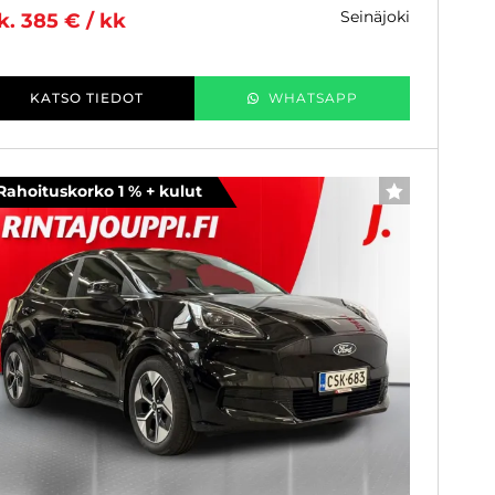
seinäjoki
k. 385 € / kk
KATSO TIEDOT
WHATSAPP
Rahoituskorko 1 % + kulut
SUOSIKKI