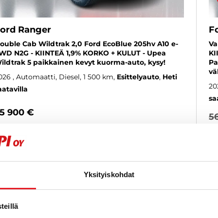
ord Ranger
F
ouble Cab Wildtrak 2,0 Ford EcoBlue 205hv A10 e-
Va
WD N2G - KIINTEÄ 1,9% KORKO + KULUT - Upea
KI
ildtrak 5 paikkainen kevyt kuorma-auto, kysy!
Pa
vä
026
, Automaatti, Diesel, 1 500 km
Esittelyauto
Heti
20
aatavilla
sa
5 900 €
5
seinäjoki
lk. 469 € / kk
al
KATSO TIEDOT
WHATSAPP
Yksityiskohdat
Rahoituskorko 1 % + kulut
eillä
SUOSIKKI