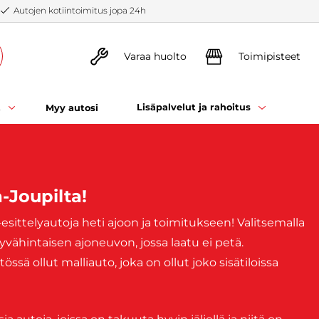
Autojen kotiintoimitus jopa 24h
Varaa huolto
Toimipisteet
t
Lisäpalvelut ja rahoitus
Myy autosi
a-Joupilta!
sittelyautoja heti ajoon ja toimitukseen! Valitsemalla
yvähintaisen ajoneuvon, jossa laatu ei petä.
ä ollut malliauto, joka on ollut joko sisätiloissa