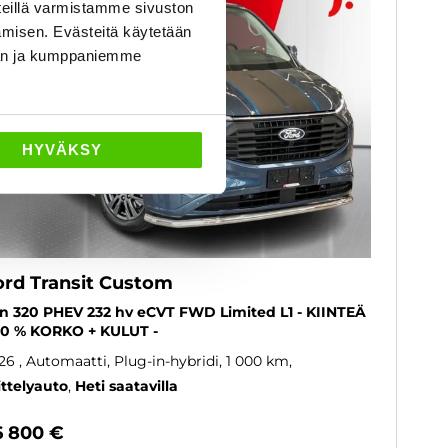
eillä varmistamme sivuston
amisen. Evästeitä käytetään
dän ja kumppaniemme
HYVÄKSY
ord Transit Custom
n 320 PHEV 232 hv eCVT FWD Limited L1 - KIINTEÄ
00 % KORKO + KULUT -
26
, Automaatti, Plug-in-hybridi, 1 000 km
ittelyauto
Heti saatavilla
6 800 €